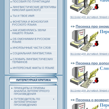
«Боб
ПОСОБИЯ ПО ПУНКТУАЦИИ
ЛИНГВИСТИЧЕСКИЕ ДЕТЕКТИВЫ
НИКОЛАЯ ШАНСКОГО
ТЫ И ТВОЕ ИМЯ
ПЕСЕНКИ ДЛЯ ЗАУЧИВАЯ ПРАВИЛ 
ФОНЕТИКА И ФОНОЛОГИЯ
РУССКОГО ЯЗЫКА
Песенка про оном
КАК ИЗМЕНЯЛИСЬ ЗВУКИ
Пер
НАШЕГО ЯЗЫКА
ОБ ОМОНИМИИ В РУССКОМ
ЯЗЫКЕ
ИНОЯЗЫЧНЫЕ ЧАСТИ СЛОВ
СОЦИАЛЬНАЯ ЛИНГВИСТИКА
ПЕСЕНКИ ДЛЯ ЗАУЧИВАЯ ПРАВИЛ 
СЛОВАРЬ ЛИНГВИСТИЧЕСКИХ
ТЕРМИНОВ
Песенка про допо
Слов
ИНТЕРЕСНЫЕ ФАКТЫ О ЯЗЫКЕ
ЛИТЕРАТУРНАЯ КРИТИКА
ПРИНЦИПЫ И ПРИЕМЫ
ПЕСЕНКИ ДЛЯ ЗАУЧИВАЯ ПРАВИЛ 
АНАЛИЗА ЛИТЕРАТУРНОГО
ПРОИЗВЕДЕНИЯ
ПУТЕВОДИТЕЛЬ ПО
Песенка о возвра
ЛИТЕРАТУРНОМУ
Пере
ПРОИЗВЕДЕНИЮ