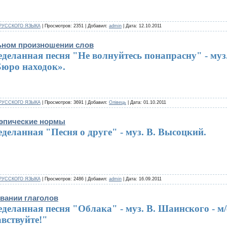
РУССКОГО ЯЗЫКА
| Просмотров: 2351 | Добавил:
admin
| Дата:
12.10.2011
ьном произношении слов
деланная песня "Не волнуйтесь понапрасну" - муз
Бюро находок».
РУССКОГО ЯЗЫКА
| Просмотров: 3691 | Добавил:
Олівець
| Дата:
01.10.2011
оэпические нормы
деланная "Песня о друге" - муз. В. Высоцкий.
РУССКОГО ЯЗЫКА
| Просмотров: 2486 | Добавил:
admin
| Дата:
16.09.2011
овании глаголов
деланная песня "Облака" - муз. В. Шаинского - м
вствуйте!"