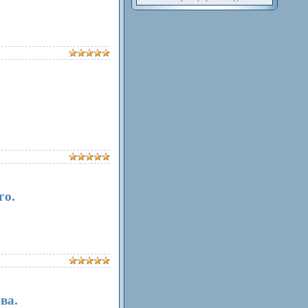
го.
ва.