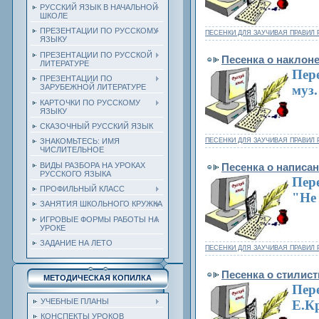
РУССКИЙ ЯЗЫК В НАЧАЛЬНОЙ
ШКОЛЕ
ПРЕЗЕНТАЦИИ ПО РУССКОМУ
ПЕСЕНКИ ДЛЯ ЗАУЧИВАЯ ПРАВИЛ 
ЯЗЫКУ
ПРЕЗЕНТАЦИИ ПО РУССКОЙ
Песенка о наклон
ЛИТЕРАТУРЕ
Пере
ПРЕЗЕНТАЦИИ ПО
муз
ЗАРУБЕЖНОЙ ЛИТЕРАТУРЕ
КАРТОЧКИ ПО РУССКОМУ
ЯЗЫКУ
СКАЗОЧНЫЙ РУССКИЙ ЯЗЫК
ПЕСЕНКИ ДЛЯ ЗАУЧИВАЯ ПРАВИЛ 
ЗНАКОМЬТЕСЬ: ИМЯ
ЧИСЛИТЕЛЬНОЕ
ВИДЫ РАЗБОРА НА УРОКАХ
Песенка о написан
РУССКОГО ЯЗЫКА
Пер
ПРОФИЛЬНЫЙ КЛАСС
"Не
ЗАНЯТИЯ ШКОЛЬНОГО КРУЖКА
ИГРОВЫЕ ФОРМЫ РАБОТЫ НА
УРОКЕ
ЗАДАНИЕ НА ЛЕТО
ПЕСЕНКИ ДЛЯ ЗАУЧИВАЯ ПРАВИЛ 
Песенка о стилист
МЕТОДИЧЕСКАЯ КОПИЛКА
Пере
УЧЕБНЫЕ ПЛАНЫ
Е.Кр
КОНСПЕКТЫ УРОКОВ