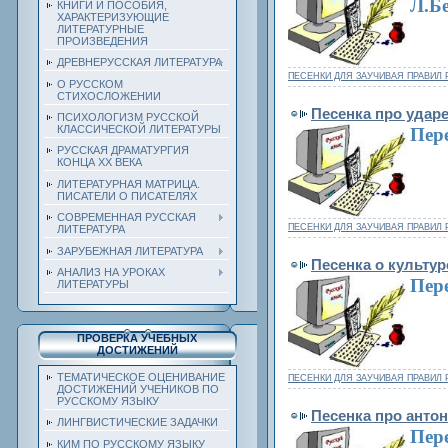
Л.Б
КНИГИ И ПОСОБИЯ,
ХАРАКТЕРИЗУЮЩИЕ
ЛИТЕРАТУРНЫЕ
ПРОИЗВЕДЕНИЯ
ДРЕВНЕРУССКАЯ ЛИТЕРАТУРА
ПЕСЕНКИ ДЛЯ ЗАУЧИВАЯ ПРАВИЛ 
О РУССКОМ
СТИХОСЛОЖЕНИИ
Песенка про удар
ПСИХОЛОГИЗМ РУССКОЙ
КЛАССИЧЕСКОЙ ЛИТЕРАТУРЫ
Пере
РУССКАЯ ДРАМАТУРГИЯ
КОНЦА ХХ ВЕКА
ЛИТЕРАТУРНАЯ МАТРИЦА.
ПИСАТЕЛИ О ПИСАТЕЛЯХ
СОВРЕМЕННАЯ РУССКАЯ
ПЕСЕНКИ ДЛЯ ЗАУЧИВАЯ ПРАВИЛ 
ЛИТЕРАТУРА
ЗАРУБЕЖНАЯ ЛИТЕРАТУРА
Песенка о культур
АНАЛИЗ НА УРОКАХ
Пер
ЛИТЕРАТУРЫ
ПРОВЕРКА УЧЕБНЫХ
ДОСТИЖЕНИЙ
ТЕМАТИЧЕСКОЕ ОЦЕНИВАНИЕ
ПЕСЕНКИ ДЛЯ ЗАУЧИВАЯ ПРАВИЛ 
ДОСТИЖЕНИЙ УЧЕНИКОВ ПО
РУССКОМУ ЯЗЫКУ
Песенка про анто
ЛИНГВИСТИЧЕСКИЕ ЗАДАЧКИ
Пер
КИМ ПО РУССКОМУ ЯЗЫКУ