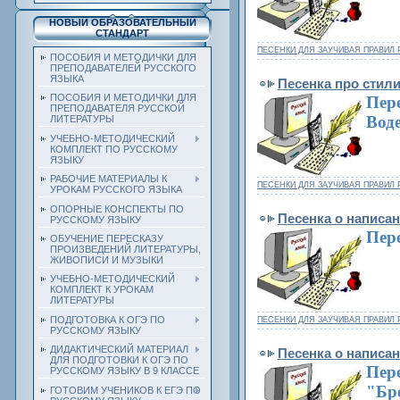
НОВЫЙ ОБРАЗОВАТЕЛЬНЫЙ
СТАНДАРТ
ПЕСЕНКИ ДЛЯ ЗАУЧИВАЯ ПРАВИЛ 
ПОСОБИЯ И МЕТОДИЧКИ ДЛЯ
ПРЕПОДАВАТЕЛЕЙ РУССКОГО
ЯЗЫКА
Песенка про стил
ПОСОБИЯ И МЕТОДИЧКИ ДЛЯ
Пере
ПРЕПОДАВАТЕЛЯ РУССКОЙ
Воде
ЛИТЕРАТУРЫ
УЧЕБНО-МЕТОДИЧЕСКИЙ
КОМПЛЕКТ ПО РУССКОМУ
ЯЗЫКУ
РАБОЧИЕ МАТЕРИАЛЫ К
ПЕСЕНКИ ДЛЯ ЗАУЧИВАЯ ПРАВИЛ 
УРОКАМ РУССКОГО ЯЗЫКА
ОПОРНЫЕ КОНСПЕКТЫ ПО
Песенка о написа
РУССКОМУ ЯЗЫКУ
Пер
ОБУЧЕНИЕ ПЕРЕСКАЗУ
ПРОИЗВЕДЕНИЙ ЛИТЕРАТУРЫ,
ЖИВОПИСИ И МУЗЫКИ
УЧЕБНО-МЕТОДИЧЕСКИЙ
КОМПЛЕКТ К УРОКАМ
ЛИТЕРАТУРЫ
ПОДГОТОВКА К ОГЭ ПО
ПЕСЕНКИ ДЛЯ ЗАУЧИВАЯ ПРАВИЛ 
РУССКОМУ ЯЗЫКУ
ДИДАКТИЧЕСКИЙ МАТЕРИАЛ
Песенка о написа
ДЛЯ ПОДГОТОВКИ К ОГЭ ПО
Пере
РУССКОМУ ЯЗЫКУ В 9 КЛАССЕ
"Бр
ГОТОВИМ УЧЕНИКОВ К ЕГЭ ПО