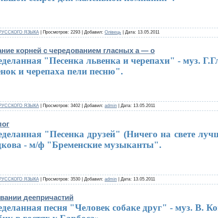
РУССКОГО ЯЗЫКА
| Просмотров: 2293 | Добавил:
Олівець
| Дата:
13.05.2011
ание корней с чередованием гласных а — о
деланная "Песенка львенка и черепахи" - муз. Г.Г
нок и черепаха пели песню".
РУССКОГО ЯЗЫКА
| Просмотров: 3402 | Добавил:
admin
| Дата:
13.05.2011
лог
деланная "Песенка друзей" (Ничего на свете лучше
дкова - м/ф "Бременские музыканты".
РУССКОГО ЯЗЫКА
| Просмотров: 3530 | Добавил:
admin
| Дата:
13.05.2011
овании деепричастий
деланная песня "Человек собаке друг" - муз. В. К