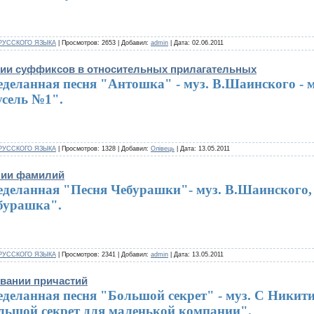
РУССКОГО ЯЗЫКА
| Просмотров: 2653 | Добавил:
admin
| Дата:
02.06.2011
нии суффиксов в относительных прилагательных
еделанная песня "Антошка" - муз. В.Шаинского - 
усель №1".
РУССКОГО ЯЗЫКА
| Просмотров: 1328 | Добавил:
Олівець
| Дата:
13.05.2011
нии фамилий
еделанная "Песня Чебурашки"-
муз. В.Шаинского,
бурашка".
РУССКОГО ЯЗЫКА
| Просмотров: 2341 | Добавил:
admin
| Дата:
13.05.2011
овании причастий
деланная песня "Большой секpет" - муз. С Никити
льшой секpет для маленькой компании".