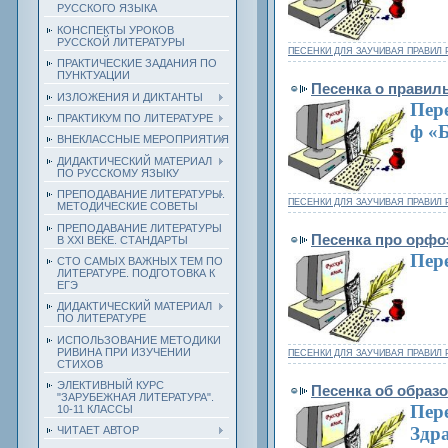
РУССКОГО ЯЗЫКА
КОНСПЕКТЫ УРОКОВ
РУССКОЙ ЛИТЕРАТУРЫ
ПЕСЕНКИ ДЛЯ ЗАУЧИВАЯ ПРАВИЛ 
ПРАКТИЧЕСКИЕ ЗАДАНИЯ ПО
ПУНКТУАЦИИ
Песенка о правил
ИЗЛОЖЕНИЯ И ДИКТАНТЫ
Пере
ПРАКТИКУМ ПО ЛИТЕРАТУРЕ
ф «
ВНЕКЛАССНЫЕ МЕРОПРИЯТИЯ
ДИДАКТИЧЕСКИЙ МАТЕРИАЛ
ПО РУССКОМУ ЯЗЫКУ
ПРЕПОДАВАНИЕ ЛИТЕРАТУРЫ.
ПЕСЕНКИ ДЛЯ ЗАУЧИВАЯ ПРАВИЛ 
МЕТОДИЧЕСКИЕ СОВЕТЫ
ПРЕПОДАВАНИЕ ЛИТЕРАТУРЫ
Песенка про орф
В XXI ВЕКЕ. СТАНДАРТЫ
Пере
СТО САМЫХ ВАЖНЫХ ТЕМ ПО
ЛИТЕРАТУРЕ. ПОДГОТОВКА К
ЕГЭ
ДИДАКТИЧЕСКИЙ МАТЕРИАЛ
ПО ЛИТЕРАТУРЕ
ИСПОЛЬЗОВАНИЕ МЕТОДИКИ
РИВИНА ПРИ ИЗУЧЕНИИ
ПЕСЕНКИ ДЛЯ ЗАУЧИВАЯ ПРАВИЛ 
СТИХОВ
ЭЛЕКТИВНЫЙ КУРС
Песенка об образ
"ЗАРУБЕЖНАЯ ЛИТЕРАТУРА".
Пере
10-11 КЛАССЫ
Здра
ЧИТАЕТ АВТОР