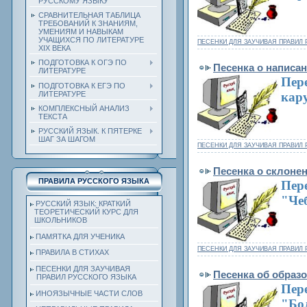
РУССКОМУ ЯЗЫКУ
СРАВНИТЕЛЬНАЯ ТАБЛИЦА
ТРЕБОВАНИЙ К ЗНАНИЯМ,
УМЕНИЯМ И НАВЫКАМ
УЧАЩИХСЯ ПО ЛИТЕРАТУРЕ
ПЕСЕНКИ ДЛЯ ЗАУЧИВАЯ ПРАВИЛ 
ХIХ ВЕКА
ПОДГОТОВКА К ОГЭ ПО
Песенка о написа
ЛИТЕРАТУРЕ
Пер
ПОДГОТОВКА К ЕГЭ ПО
ЛИТЕРАТУРЕ
кар
КОМПЛЕКСНЫЙ АНАЛИЗ
ТЕКСТА
РУССКИЙ ЯЗЫК. К ПЯТЕРКЕ
ШАГ ЗА ШАГОМ
ПЕСЕНКИ ДЛЯ ЗАУЧИВАЯ ПРАВИЛ 
Песенка о склоне
ПРАВИЛА РУССКОГО ЯЗЫКА
Пер
"Че
РУССКИЙ ЯЗЫК: КРАТКИЙ
ТЕОРЕТИЧЕСКИЙ КУРС ДЛЯ
ШКОЛЬНИКОВ
ПАМЯТКА ДЛЯ УЧЕНИКА
ПЕСЕНКИ ДЛЯ ЗАУЧИВАЯ ПРАВИЛ 
ПРАВИЛА В СТИХАХ
ПЕСЕНКИ ДЛЯ ЗАУЧИВАЯ
Песенка об образ
ПРАВИЛ РУССКОГО ЯЗЫКА
Пере
ИНОЯЗЫЧНЫЕ ЧАСТИ СЛОВ
"Бо