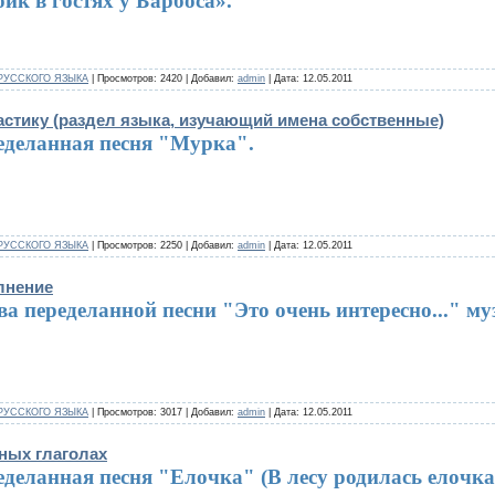
ик в гостях у Барбоса».
РУССКОГО ЯЗЫКА
| Просмотров: 2420 | Добавил:
admin
| Дата:
12.05.2011
астику (раздел языка, изучающий имена собственные)
еделанная песня "Мурка".
РУССКОГО ЯЗЫКА
| Просмотров: 2250 | Добавил:
admin
| Дата:
12.05.2011
лнение
а переделанной песни "Это очень интересно..." му
РУССКОГО ЯЗЫКА
| Просмотров: 3017 | Добавил:
admin
| Дата:
12.05.2011
тных глаголах
деланная песня "Елочка" (В лесу родилась елочка)