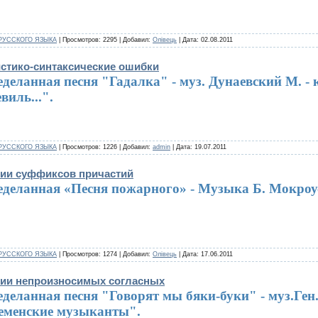
РУССКОГО ЯЗЫКА
| Просмотров: 2295 | Добавил:
Олівець
| Дата:
02.08.2011
истико-синтаксические ошибки
деланная песня "Гадалка" - муз. Дунаевский М. - 
виль...".
РУССКОГО ЯЗЫКА
| Просмотров: 1226 | Добавил:
admin
| Дата:
19.07.2011
нии суффиксов причастий
еделанная «Песня пожарного» - Музыка Б. Мокроу
РУССКОГО ЯЗЫКА
| Просмотров: 1274 | Добавил:
Олівець
| Дата:
17.06.2011
нии непроизносимых согласных
деланная песня "Говорят мы бяки-буки" - муз.Ген.
еменские музыканты".