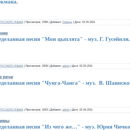
екмана.
РУССКОГО ЯЗЫКА
| Просмотров: 2566 | Добавил:
Олівець
| Дата:
02.05.2011
ение
деланная песня "Мои цыплята" - муз. Г. Гусейнли.
РУССКОГО ЯЗЫКА
| Просмотров: 2839 | Добавил:
admin
| Дата:
02.05.2011
е речи
еделанная песня "Чунга-Чанга" - муз. В. Шаинско
РУССКОГО ЯЗЫКА
| Просмотров: 2043 | Добавил:
admin
| Дата:
02.04.2011
нимы
еделанная песня "Из чего же…" - муз. Юрия Чичко