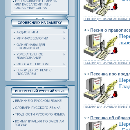
НЕПРАВИЛЬНЫЕ ПРАВИЛА,
ИЛИ КАК ЗАПОМИНАТЬ
СЛОВАРНЫЕ СЛОВА
ПЕСЕНКИ ДЛЯ ЗАУЧИВАЯ ПРАВИЛ 
СЛОВЕСНИКУ НА ЗАМЕТКУ
Песня о правопис
АУДИОКНИГИ
Пере
МИР ФРАЗЕОЛОГИИ
льве
ОЛИМПИАДЫ ДЛЯ
ШКОЛЬНИКОВ
УВЛЕКАТЕЛЬНОЕ
ЯЗЫКОЗНАНИЕ
ПЕСЕНКИ ДЛЯ ЗАУЧИВАЯ ПРАВИЛ 
РАБОТА С ТЕКСТОМ
ГЕРОИ ДО ВСТРЕЧИ С
Песенка про пред
ПИСАТЕЛЕМ
Пере
Гла
ИНТЕРЕСНЫЙ РУССКИЙ ЯЗЫК
ВЕЛИКИЕ О РУССКОМ ЯЗЫКЕ
ПЕСЕНКИ ДЛЯ ЗАУЧИВАЯ ПРАВИЛ 
СЛОВАРИ РУССКОГО ЯЗЫКА
ТРУДНОСТИ РУССКОГО ЯЗЫКА
Песенка об образ
КОММУНИКАЦИЯ ПО ЗАКОНАМ
Пере
ЛОГИКИ