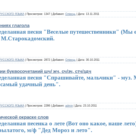
РУССКОГО ЯЗЫКА
| Просмотров: 1347 | Добавил:
Олівець
| Дата:
13.11.2011
ениях глагола
деланная песня "Веселые путешественники" (Мы еде
. М.Старокадомский.
РУССКОГО ЯЗЫКА
| Просмотров: 2872 | Добавил:
Олівець
| Дата:
30.10.2011
ии буквосочетаний шч/ жч, сч/зч, стч/здч
еделанная песня "Спрашивайте, мальчики" - муз. 
 самый удачный день".
РУССКОГО ЯЗЫКА
| Просмотров: 2286 | Добавил:
admin
| Дата:
23.10.2011
ической окраске слов
деланная песенка о лете (Вот оно какое, наше лето)
ылатого, м/ф "Дед Мороз и лето".