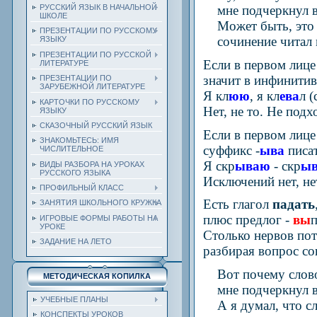
РУССКИЙ ЯЗЫК В НАЧАЛЬНОЙ
мне подчеркнул в 
ШКОЛЕ
Может быть, это с
ПРЕЗЕНТАЦИИ ПО РУССКОМУ
сочинение читал м
ЯЗЫКУ
ПРЕЗЕНТАЦИИ ПО РУССКОЙ
Если в первом лице
ЛИТЕРАТУРЕ
значит в инфинитив
ПРЕЗЕНТАЦИИ ПО
ЗАРУБЕЖНОЙ ЛИТЕРАТУРЕ
Я кл
юю
, я кл
ева
л (
КАРТОЧКИ ПО РУССКОМУ
Нет, не то. Не подх
ЯЗЫКУ
СКАЗОЧНЫЙ РУССКИЙ ЯЗЫК
Если в первом лице
ЗНАКОМЬТЕСЬ: ИМЯ
суффикс -
ыва
писат
ЧИСЛИТЕЛЬНОЕ
Я скр
ываю
- скр
ы
ВИДЫ РАЗБОРА НА УРОКАХ
РУССКОГО ЯЗЫКА
Исключений нет, не
ПРОФИЛЬНЫЙ КЛАСС
Есть глагол
падать
ЗАНЯТИЯ ШКОЛЬНОГО КРУЖКА
плюс предлог -
в
ы
п
ИГРОВЫЕ ФОРМЫ РАБОТЫ НА
УРОКЕ
Столько нервов пот
ЗАДАНИЕ НА ЛЕТО
разбирая вопрос с
Вот почему слово
МЕТОДИЧЕСКАЯ КОПИЛКА
мне подчеркнул в 
УЧЕБНЫЕ ПЛАНЫ
А я думал, что сл
КОНСПЕКТЫ УРОКОВ