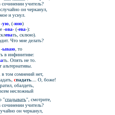
сочинении учитель?
лучайно он черканул,
ое и уснул.
 -
ую
, (-
юю
)
е -
ова
- (-
ева
-):
скл
ева
ть, склюю).
одит. Что мне делать?
 -
ываю
, то
ь в инфинитиве:
ва
ть. Опять не то.
т альтернативы.
, в том сомнений нет,
адать,
с
падать
.... О, боже!
ратил, обалдеть,
овсем несложный
 "
спадывать
", смотрите,
сочинении учитель?
учайно он черканул,