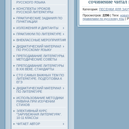
сочинение читал м
РУССКОГО ЯЗЫКА
КОНСПЕКТЫ УРОКОВ
Категория
:
ПЕСЕНКИ ДЛЯ ЗАУ
РУССКОЙ ЛИТЕРАТУРЫ
Просмотров
:
2296
|
Теги
:
новат
ПРАКТИЧЕСКИЕ ЗАДАНИЯ ПО
правилами по русскому язы
|
Р
ПУНКТУАЦИИ
ИЗЛОЖЕНИЯ И ДИКТАНТЫ
ПРАКТИКУМ ПО ЛИТЕРАТУРЕ
ВНЕКЛАССНЫЕ МЕРОПРИЯТИЯ
ДИДАКТИЧЕСКИЙ МАТЕРИАЛ
ПО РУССКОМУ ЯЗЫКУ
ПРЕПОДАВАНИЕ ЛИТЕРАТУРЫ.
МЕТОДИЧЕСКИЕ СОВЕТЫ
ПРЕПОДАВАНИЕ ЛИТЕРАТУРЫ
В XXI ВЕКЕ. СТАНДАРТЫ
СТО САМЫХ ВАЖНЫХ ТЕМ ПО
ЛИТЕРАТУРЕ. ПОДГОТОВКА К
ЕГЭ
ДИДАКТИЧЕСКИЙ МАТЕРИАЛ
ПО ЛИТЕРАТУРЕ
ИСПОЛЬЗОВАНИЕ МЕТОДИКИ
РИВИНА ПРИ ИЗУЧЕНИИ
СТИХОВ
ЭЛЕКТИВНЫЙ КУРС
"ЗАРУБЕЖНАЯ ЛИТЕРАТУРА".
10-11 КЛАССЫ
ЧИТАЕТ АВТОР