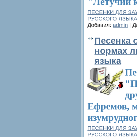
"Летучий 
ПЕСЕНКИ ДЛЯ ЗА
РУССКОГО ЯЗЫК
Добавил:
admin
| Д
Песенка 
нормах л
языка
Пе
"П
др
Ефремов, 
изумрудног
ПЕСЕНКИ ДЛЯ ЗА
РУССКОГО ЯЗЫК