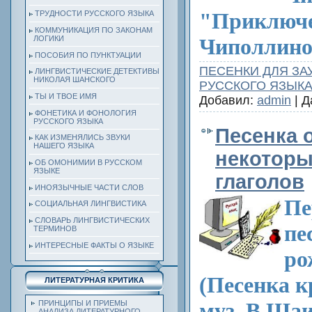
"Приключ
ТРУДНОСТИ РУССКОГО ЯЗЫКА
КОММУНИКАЦИЯ ПО ЗАКОНАМ
ЛОГИКИ
Чиполлино
ПОСОБИЯ ПО ПУНКТУАЦИИ
ПЕСЕНКИ ДЛЯ ЗА
ЛИНГВИСТИЧЕСКИЕ ДЕТЕКТИВЫ
НИКОЛАЯ ШАНСКОГО
РУССКОГО ЯЗЫК
ТЫ И ТВОЕ ИМЯ
Добавил:
admin
| Д
ФОНЕТИКА И ФОНОЛОГИЯ
РУССКОГО ЯЗЫКА
Песенка 
КАК ИЗМЕНЯЛИСЬ ЗВУКИ
НАШЕГО ЯЗЫКА
некотор
ОБ ОМОНИМИИ В РУССКОМ
ЯЗЫКЕ
глаголов
ИНОЯЗЫЧНЫЕ ЧАСТИ СЛОВ
Пе
СОЦИАЛЬНАЯ ЛИНГВИСТИКА
СЛОВАРЬ ЛИНГВИСТИЧЕСКИХ
пе
ТЕРМИНОВ
ИНТЕРЕСНЫЕ ФАКТЫ О ЯЗЫКЕ
ро
(Песенка к
ЛИТЕРАТУРНАЯ КРИТИКА
муз. В.Шаи
ПРИНЦИПЫ И ПРИЕМЫ
АНАЛИЗА ЛИТЕРАТУРНОГО