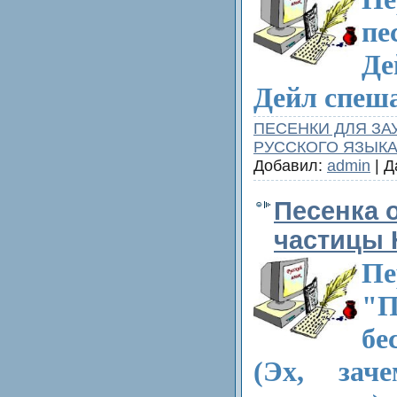
пе
Де
Дейл спеш
ПЕСЕНКИ ДЛЯ ЗА
РУССКОГО ЯЗЫК
Добавил:
admin
| Д
Песенка 
частицы 
Пе
"П
бе
(Эх, за