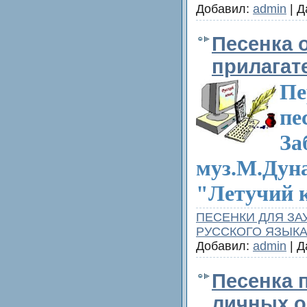
Добавил:
admin
| Д
Песенка 
прилагат
Пе
пе
За
муз.М.Дуна
"Летучий 
ПЕСЕНКИ ДЛЯ ЗА
РУССКОГО ЯЗЫК
Добавил:
admin
| Д
Песенка 
личных о