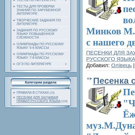
ТЕСТЫ ПО ЛИТЕРАТУРЕ
пе
ТЕСТЫ ДЛЯ ПРОВЕРКИ
ЗНАНИЙ ПО ЗАРУБЕЖНОЙ
ЛИТЕРАТУРЕ
во
ТВОРЧЕСКИЕ ЗАДАНИЯ ПО
ЛИТЕРАТУРЕ
Минков М.
ЗАДАНИЯ ПО РУССКОМУ
ЯЗЫКУ ПОВЫШЕННОЙ
СЛОЖНОСТИ
с нашего д
ОЛИМПИАДЫ ПО РУССКОМУ
ЯЗЫКУ. 5-6 КЛАССЫ
ПЕСЕНКИ ДЛЯ ЗА
ОЛИМПИАДЫ ПО РУССКОМУ
ЯЗЫКУ. 7-8 КЛАССЫ
РУССКОГО ЯЗЫК
ОГЭ ПО ЛИТЕРАТУРЕ
Добавил:
Олівець
|
Песенка 
Категории раздела
Пе
ПРАВИЛА В СТИХАХ
[15]
ПЕСЕНКИ ДЛЯ ЗАУЧИВАЯ
"Ч
ПРАВИЛ РУССКОГО ЯЗЫКА
[119]
Ёж
муз.М.Дуна