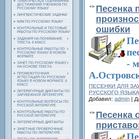
ТЕМАТИЧЕСКОЕ ОЦЕНИВАНИЕ
ДОСТИЖЕНИЙ УЧЕНИКОВ ПО
Песенка 
РУССКОМУ ЯЗЫКУ
ЛИНГВИСТИЧЕСКИЕ ЗАДАЧКИ
произно
КИМ ПО РУССКОМУ ЯЗЫКУ
ошибки
КОНТРОЛЬНЫЕ И ТЕСТОВЫЕ
РАБОТЫ ПО РУССКОМУ ЯЗЫКУ
Пе
ЗАДАНИЯ НА ПОНИМАНИЕ
ТЕКСТА. 6 КЛАСС
пе
КОНТРОЛЬНЫЕ РАБОТЫ ПО
РУССКОМУ ЯЗЫКУ В НОВОМ
ФОРМАТЕ
- м
ЗАЧЕТ ПО РУССКОМУ ЯЗЫКУ
НА ОСНОВЕ ТЕКСТА
А.
Островск
ПРОМЕЖУТОЧНАЯ
АТТЕСТАЦИЯ ПО РУССКОМУ
ЯЗЫКУ В НОВОМ ФОРМАТЕ. 6
КЛАСС
ПЕСЕНКИ ДЛЯ ЗА
ЛИТЕРАТУРНЫЕ ДИКТАНТЫ ПО
РУССКОГО ЯЗЫК
ЗАРУБЕЖНОЙ ЛИТЕРАТУРЕ
Добавил:
admin
| Д
КОНТРОЛЬНЫЕ ВОПРОСЫ ПО
РУССКОЙ ЛИТЕРАТУРЕ
КОНТРОЛЬНЫЕ РАБОТЫ ПО
Песенка 
РУССКОЙ ЛИТЕРАТУРЕ
приставо
ЛИТЕРАТУРНЫЕ ДИКТАНТЫ
ЗАЧЕТНЫЕ ПРОВЕРОЧНЫЕ
РАБОТЫ ПО ЛИТЕРАТУРЕ
Пе