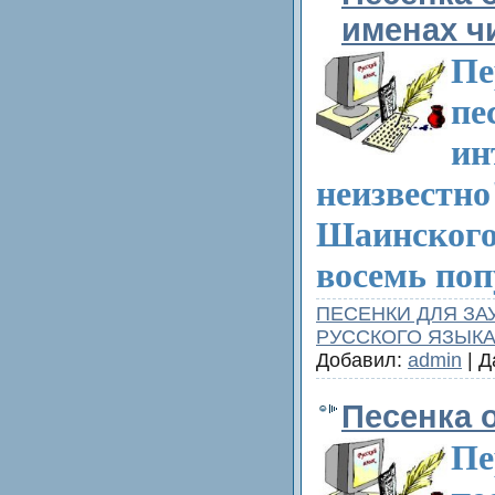
именах ч
Пе
пе
ин
неизвестно"
Шаинского
восемь поп
ПЕСЕНКИ ДЛЯ ЗА
РУССКОГО ЯЗЫК
Добавил:
admin
| Д
Песенка 
Пе