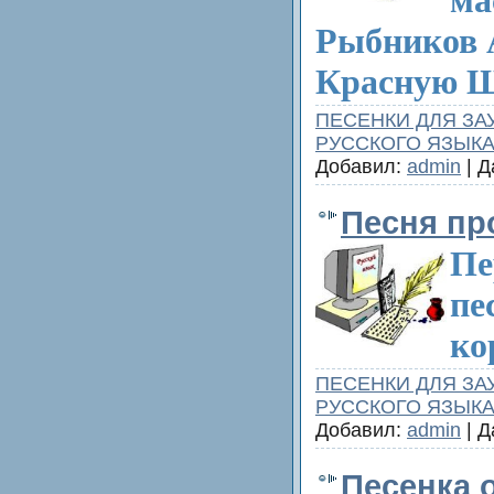
Рыбников А
Красную Ш
ПЕСЕНКИ ДЛЯ ЗА
РУССКОГО ЯЗЫК
Добавил:
admin
| Д
Песня п
Пе
пе
ко
ПЕСЕНКИ ДЛЯ ЗА
РУССКОГО ЯЗЫК
Добавил:
admin
| Д
Песенка 