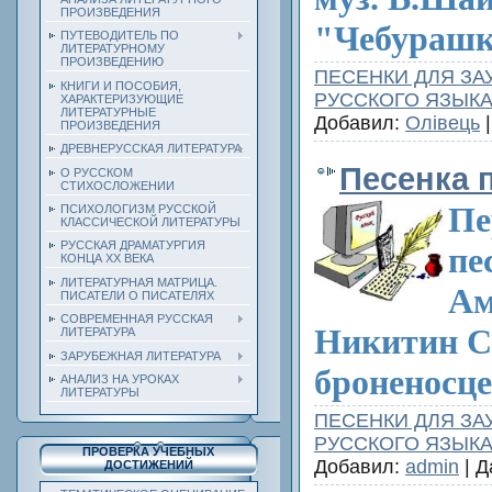
ПРОИЗВЕДЕНИЯ
"Чебурашк
ПУТЕВОДИТЕЛЬ ПО
ЛИТЕРАТУРНОМУ
ПРОИЗВЕДЕНИЮ
ПЕСЕНКИ ДЛЯ ЗА
КНИГИ И ПОСОБИЯ,
РУССКОГО ЯЗЫК
ХАРАКТЕРИЗУЮЩИЕ
ЛИТЕРАТУРНЫЕ
Добавил:
Олівець
|
ПРОИЗВЕДЕНИЯ
ДРЕВНЕРУССКАЯ ЛИТЕРАТУРА
Песенка 
О РУССКОМ
СТИХОСЛОЖЕНИИ
Пе
ПСИХОЛОГИЗМ РУССКОЙ
КЛАССИЧЕСКОЙ ЛИТЕРАТУРЫ
РУССКАЯ ДРАМАТУРГИЯ
пе
КОНЦА ХХ ВЕКА
ЛИТЕРАТУРНАЯ МАТРИЦА.
Ам
ПИСАТЕЛИ О ПИСАТЕЛЯХ
СОВРЕМЕННАЯ РУССКАЯ
Никитин С.
ЛИТЕРАТУРА
ЗАРУБЕЖНАЯ ЛИТЕРАТУРА
броненосце
АНАЛИЗ НА УРОКАХ
ЛИТЕРАТУРЫ
ПЕСЕНКИ ДЛЯ ЗА
РУССКОГО ЯЗЫК
ПРОВЕРКА УЧЕБНЫХ
Добавил:
admin
| Д
ДОСТИЖЕНИЙ