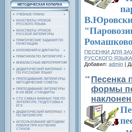
МЕТОДИЧЕСКАЯ КОПИЛКА
па
УЧЕБНЫЕ ПЛАНЫ
В.Юровски
КОНСПЕКТЫ УРОКОВ
РУССКОГО ЯЗЫКА
"Паровози
КОНСПЕКТЫ УРОКОВ
РУССКОЙ ЛИТЕРАТУРЫ
Ромашково
ПРАКТИЧЕСКИЕ ЗАДАНИЯ ПО
ПУНКТУАЦИИ
ИЗЛОЖЕНИЯ И ДИКТАНТЫ
ПЕСЕНКИ ДЛЯ ЗА
ПРАКТИКУМ ПО ЛИТЕРАТУРЕ
РУССКОГО ЯЗЫК
ВНЕКЛАССНЫЕ МЕРОПРИЯТИЯ
Добавил:
admin
| Д
ДИДАКТИЧЕСКИЙ МАТЕРИАЛ
ПО РУССКОМУ ЯЗЫКУ
Песенка 
ПРЕПОДАВАНИЕ ЛИТЕРАТУРЫ.
МЕТОДИЧЕСКИЕ СОВЕТЫ
формы п
ПРЕПОДАВАНИЕ ЛИТЕРАТУРЫ
В XXI ВЕКЕ. СТАНДАРТЫ
наклонен
СТО САМЫХ ВАЖНЫХ ТЕМ ПО
ЛИТЕРАТУРЕ. ПОДГОТОВКА К
ЕГЭ
Пе
ДИДАКТИЧЕСКИЙ МАТЕРИАЛ
ПО ЛИТЕРАТУРЕ
пе
ИСПОЛЬЗОВАНИЕ МЕТОДИКИ
РИВИНА ПРИ ИЗУЧЕНИИ
- 
СТИХОВ