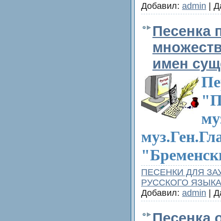
Добавил:
admin
| Д
Песенка 
множеств
имен сущ
Пе
"П
му
муз.Ген.Гл
"Бременск
ПЕСЕНКИ ДЛЯ ЗА
РУССКОГО ЯЗЫК
Добавил:
admin
| Д
Песенка 