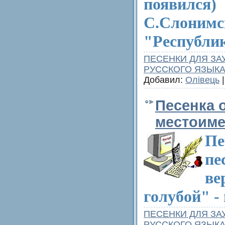
появил
С.Слони
"Республи
ПЕСЕНКИ ДЛЯ ЗА
РУССКОГО ЯЗЫК
Добавил:
Олівець
|
Песенка 
местоиме
Пе
пе
ве
голубой" -
ПЕСЕНКИ ДЛЯ ЗА
РУССКОГО ЯЗЫК