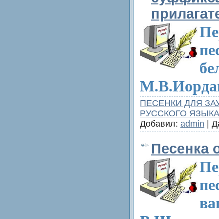
прилагат
Пе
пе
бе
М.В.Иорда
ПЕСЕНКИ ДЛЯ ЗА
РУССКОГО ЯЗЫК
Добавил:
admin
| Д
Песенка 
Пе
пе
ва