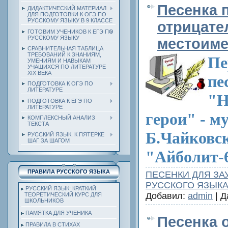
Песенка 
ДИДАКТИЧЕСКИЙ МАТЕРИАЛ
ДЛЯ ПОДГОТОВКИ К ОГЭ ПО
РУССКОМУ ЯЗЫКУ В 9 КЛАССЕ
отрицат
ГОТОВИМ УЧЕНИКОВ К ЕГЭ ПО
РУССКОМУ ЯЗЫКУ
местоим
СРАВНИТЕЛЬНАЯ ТАБЛИЦА
ТРЕБОВАНИЙ К ЗНАНИЯМ,
Пе
УМЕНИЯМ И НАВЫКАМ
УЧАЩИХСЯ ПО ЛИТЕРАТУРЕ
ХIХ ВЕКА
пе
ПОДГОТОВКА К ОГЭ ПО
ЛИТЕРАТУРЕ
"Н
ПОДГОТОВКА К ЕГЭ ПО
ЛИТЕРАТУРЕ
герои" - му
КОМПЛЕКСНЫЙ АНАЛИЗ
ТЕКСТА
Б.Чайковск
РУССКИЙ ЯЗЫК. К ПЯТЕРКЕ
ШАГ ЗА ШАГОМ
"Айболит-
ПРАВИЛА РУССКОГО ЯЗЫКА
ПЕСЕНКИ ДЛЯ ЗА
РУССКОГО ЯЗЫК
РУССКИЙ ЯЗЫК: КРАТКИЙ
Добавил:
admin
| Д
ТЕОРЕТИЧЕСКИЙ КУРС ДЛЯ
ШКОЛЬНИКОВ
ПАМЯТКА ДЛЯ УЧЕНИКА
Песенка 
ПРАВИЛА В СТИХАХ