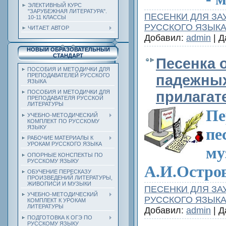
ЭЛЕКТИВНЫЙ КУРС
"ЗАРУБЕЖНАЯ ЛИТЕРАТУРА".
ПЕСЕНКИ ДЛЯ ЗА
10-11 КЛАССЫ
РУССКОГО ЯЗЫК
ЧИТАЕТ АВТОР
Добавил:
admin
| Д
НОВЫЙ ОБРАЗОВАТЕЛЬНЫЙ
СТАНДАРТ
Песенка 
ПОСОБИЯ И МЕТОДИЧКИ ДЛЯ
падежных
ПРЕПОДАВАТЕЛЕЙ РУССКОГО
ЯЗЫКА
прилагат
ПОСОБИЯ И МЕТОДИЧКИ ДЛЯ
ПРЕПОДАВАТЕЛЯ РУССКОЙ
ЛИТЕРАТУРЫ
Пе
УЧЕБНО-МЕТОДИЧЕСКИЙ
КОМПЛЕКТ ПО РУССКОМУ
ЯЗЫКУ
пе
РАБОЧИЕ МАТЕРИАЛЫ К
УРОКАМ РУССКОГО ЯЗЫКА
му
ОПОРНЫЕ КОНСПЕКТЫ ПО
РУССКОМУ ЯЗЫКУ
А.И.Остро
ОБУЧЕНИЕ ПЕРЕСКАЗУ
ПРОИЗВЕДЕНИЙ ЛИТЕРАТУРЫ,
ЖИВОПИСИ И МУЗЫКИ
ПЕСЕНКИ ДЛЯ ЗА
УЧЕБНО-МЕТОДИЧЕСКИЙ
РУССКОГО ЯЗЫК
КОМПЛЕКТ К УРОКАМ
ЛИТЕРАТУРЫ
Добавил:
admin
| Д
ПОДГОТОВКА К ОГЭ ПО
РУССКОМУ ЯЗЫКУ