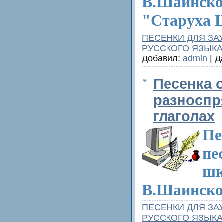
В.Шаинско
"Старуха 
ПЕСЕНКИ ДЛЯ ЗА
РУССКОГО ЯЗЫК
Добавил:
admin
| Д
Песенка 
разноспр
глаголах
Пе
пе
шк
В.
Шаинско
ПЕСЕНКИ ДЛЯ ЗА
РУССКОГО ЯЗЫК