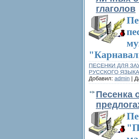
глаголов
Пе
пе
му
"Карнавал
ПЕСЕНКИ ДЛЯ ЗА
РУССКОГО ЯЗЫК
Добавил:
admin
| Д
Песенка 
предлога
Пе
"П
ма