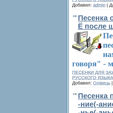
Добавил:
admin
| Д
Песенка 
Ё после 
Пе
пе
на
говоря" - 
ПЕСЕНКИ ДЛЯ ЗА
РУССКОГО ЯЗЫК
Добавил:
Олівець
|
Песенка 
-ние(-ани
-нье(-ань