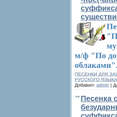
суффикса
существ
Пе
"П
му
м/ф "По до
облаками"
ПЕСЕНКИ ДЛЯ ЗА
РУССКОГО ЯЗЫК
Добавил:
admin
| Д
Песенка 
безударн
суффикс