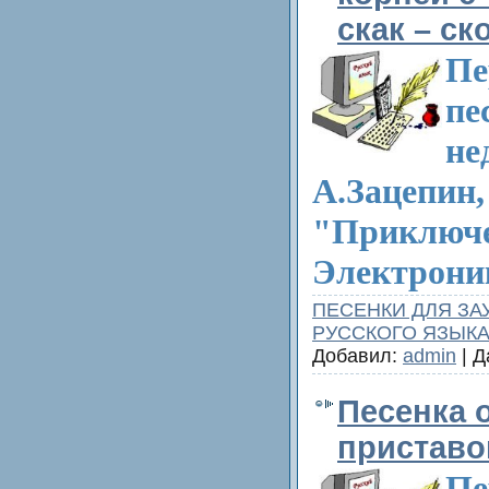
скак – ск
Пе
пе
не
А.Зацепин,
"Приключ
Электрони
ПЕСЕНКИ ДЛЯ ЗА
РУССКОГО ЯЗЫК
Добавил:
admin
| Д
Песенка 
приставо
Пе