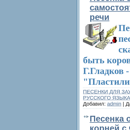
самостоя
речи
Пе
пе
ск
быть коров
Г.Гладков -
"Пластили
ПЕСЕНКИ ДЛЯ ЗА
РУССКОГО ЯЗЫК
Добавил:
admin
| Д
Песенка 
корней с