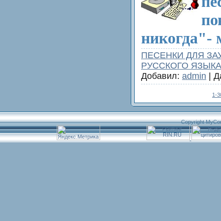
пе
по
никогда"- 
ПЕСЕНКИ ДЛЯ ЗА
РУССКОГО ЯЗЫК
Добавил:
admin
| Д
1-3
Copyright MyCo