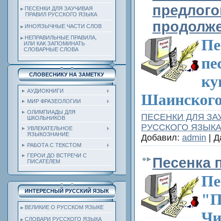
предлогов
ПЕСЕНКИ ДЛЯ ЗАУЧИВАЯ
ПРАВИЛ РУССКОГО ЯЗЫКА
продолже
ИНОЯЗЫЧНЫЕ ЧАСТИ СЛОВ
НЕПРАВИЛЬНЫЕ ПРАВИЛА,
Пе
ИЛИ КАК ЗАПОМИНАТЬ
СЛОВАРНЫЕ СЛОВА
пе
СЛОВЕСНИКУ НА ЗАМЕТКУ
ку
АУДИОКНИГИ
Шаинского
МИР ФРАЗЕОЛОГИИ
ОЛИМПИАДЫ ДЛЯ
ПЕСЕНКИ ДЛЯ ЗА
ШКОЛЬНИКОВ
РУССКОГО ЯЗЫК
УВЛЕКАТЕЛЬНОЕ
ЯЗЫКОЗНАНИЕ
Добавил:
admin
| Д
РАБОТА С ТЕКСТОМ
ГЕРОИ ДО ВСТРЕЧИ С
Песенка 
ПИСАТЕЛЕМ
Пе
ИНТЕРЕСНЫЙ РУССКИЙ ЯЗЫК
"П
ВЕЛИКИЕ О РУССКОМ ЯЗЫКЕ
Чи
СЛОВАРИ РУССКОГО ЯЗЫКА