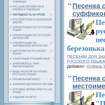
ТАБЛИЦАХ
Песенка 
РУССКАЯ ЛИТЕРАТУРА В
СХЕМАХ И ТАБЛИЦАХ
суффиков 
НАГЛЯДНОСТЬ НА УРОКЕ
РУССКИЙ ЯЗЫК В НАЧАЛЬНОЙ
Пе
ШКОЛЕ
ПРЕЗЕНТАЦИИ ПО РУССКОМУ
ру
ЯЗЫКУ
ПРЕЗЕНТАЦИИ ПО РУССКОЙ
пе
ЛИТЕРАТУРЕ
ПРЕЗЕНТАЦИИ ПО
березонька
ЗАРУБЕЖНОЙ ЛИТЕРАТУРЕ
КАРТОЧКИ ПО РУССКОМУ
ЯЗЫКУ
ПЕСЕНКИ ДЛЯ ЗА
СКАЗОЧНЫЙ РУССКИЙ ЯЗЫК
РУССКОГО ЯЗЫК
ЗНАКОМЬТЕСЬ: ИМЯ
Добавил:
Олівець
|
ЧИСЛИТЕЛЬНОЕ
ВИДЫ РАЗБОРА НА УРОКАХ
РУССКОГО ЯЗЫКА
Песенка 
ПРОФИЛЬНЫЙ КЛАСС
местоим
ЗАНЯТИЯ ШКОЛЬНОГО КРУЖКА
ИГРОВЫЕ ФОРМЫ РАБОТЫ НА
Пе
УРОКЕ
ЗАДАНИЕ НА ЛЕТО
"П