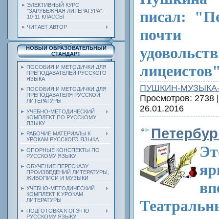
ЭЛЕКТИВНЫЙ КУРС
писал: "П
"ЗАРУБЕЖНАЯ ЛИТЕРАТУРА".
10-11 КЛАССЫ
ЧИТАЕТ АВТОР
почти е
удоволь
НОВЫЙ ОБРАЗОВАТЕЛЬНЫЙ
СТАНДАРТ
лицеистов"
ПОСОБИЯ И МЕТОДИЧКИ ДЛЯ
ПРЕПОДАВАТЕЛЕЙ РУССКОГО
ЯЗЫКА
ПУШКИН-МУЗЫКА
ПОСОБИЯ И МЕТОДИЧКИ ДЛЯ
ПРЕПОДАВАТЕЛЯ РУССКОЙ
Просмотров: 2738 
ЛИТЕРАТУРЫ
26.01.2016
УЧЕБНО-МЕТОДИЧЕСКИЙ
КОМПЛЕКТ ПО РУССКОМУ
ЯЗЫКУ
Петербург
РАБОЧИЕ МАТЕРИАЛЫ К
УРОКАМ РУССКОГО ЯЗЫКА
Эт
ОПОРНЫЕ КОНСПЕКТЫ ПО
РУССКОМУ ЯЗЫКУ
яр
ОБУЧЕНИЕ ПЕРЕСКАЗУ
ПРОИЗВЕДЕНИЙ ЛИТЕРАТУРЫ,
ЖИВОПИСИ И МУЗЫКИ
вп
УЧЕБНО-МЕТОДИЧЕСКИЙ
КОМПЛЕКТ К УРОКАМ
Театра
ЛИТЕРАТУРЫ
ПОДГОТОВКА К ОГЭ ПО
РУССКОМУ ЯЗЫКУ