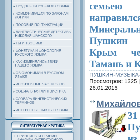
семье
ТРУДНОСТИ РУССКОГО ЯЗЫКА
КОММУНИКАЦИЯ ПО ЗАКОНАМ
направилс
ЛОГИКИ
ПОСОБИЯ ПО ПУНКТУАЦИИ
Минеральн
ЛИНГВИСТИЧЕСКИЕ ДЕТЕКТИВЫ
НИКОЛАЯ ШАНСКОГО
Пушкин 
ТЫ И ТВОЕ ИМЯ
Крым че
ФОНЕТИКА И ФОНОЛОГИЯ
РУССКОГО ЯЗЫКА
Тамань и К
КАК ИЗМЕНЯЛИСЬ ЗВУКИ
НАШЕГО ЯЗЫКА
ОБ ОМОНИМИИ В РУССКОМ
ПУШКИН-МУЗЫКА
ЯЗЫКЕ
Просмотров: 1325 
ИНОЯЗЫЧНЫЕ ЧАСТИ СЛОВ
26.01.2016
СОЦИАЛЬНАЯ ЛИНГВИСТИКА
СЛОВАРЬ ЛИНГВИСТИЧЕСКИХ
Михайлов
ТЕРМИНОВ
ИНТЕРЕСНЫЕ ФАКТЫ О ЯЗЫКЕ
31
Пу
ЛИТЕРАТУРНАЯ КРИТИКА
и
ПРИНЦИПЫ И ПРИЕМЫ
АНАЛИЗА ЛИТЕРАТУРНОГО