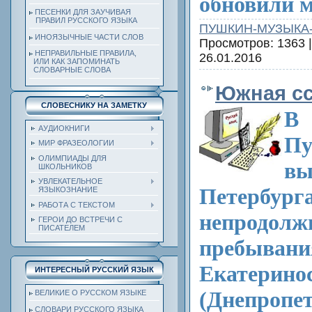
обновили 
ПЕСЕНКИ ДЛЯ ЗАУЧИВАЯ
ПРАВИЛ РУССКОГО ЯЗЫКА
ПУШКИН-МУЗЫКА
ИНОЯЗЫЧНЫЕ ЧАСТИ СЛОВ
Просмотров: 1363 
НЕПРАВИЛЬНЫЕ ПРАВИЛА,
26.01.2016
ИЛИ КАК ЗАПОМИНАТЬ
СЛОВАРНЫЕ СЛОВА
Южная сс
СЛОВЕСНИКУ НА ЗАМЕТКУ
В 
АУДИОКНИГИ
П
МИР ФРАЗЕОЛОГИИ
ОЛИМПИАДЫ ДЛЯ
в
ШКОЛЬНИКОВ
УВЛЕКАТЕЛЬНОЕ
Петерб
ЯЗЫКОЗНАНИЕ
РАБОТА С ТЕКСТОМ
непродолж
ГЕРОИ ДО ВСТРЕЧИ С
ПИСАТЕЛЕМ
преб
Екатерино
ИНТЕРЕСНЫЙ РУССКИЙ ЯЗЫК
(Днепроп
ВЕЛИКИЕ О РУССКОМ ЯЗЫКЕ
СЛОВАРИ РУССКОГО ЯЗЫКА