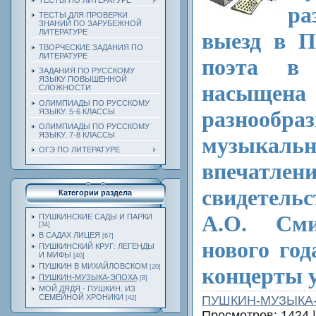
ТЕСТЫ ПО ЛИТЕРАТУРЕ
р
ТЕСТЫ ДЛЯ ПРОВЕРКИ
ЗНАНИЙ ПО ЗАРУБЕЖНОЙ
ЛИТЕРАТУРЕ
выезд в П
ТВОРЧЕСКИЕ ЗАДАНИЯ ПО
ЛИТЕРАТУРЕ
поэта в
ЗАДАНИЯ ПО РУССКОМУ
ЯЗЫКУ ПОВЫШЕННОЙ
насыщ
СЛОЖНОСТИ
ОЛИМПИАДЫ ПО РУССКОМУ
разнообра
ЯЗЫКУ. 5-6 КЛАССЫ
ОЛИМПИАДЫ ПО РУССКОМУ
ЯЗЫКУ. 7-8 КЛАССЫ
музыкаль
ОГЭ ПО ЛИТЕРАТУРЕ
впечатле
свидетел
Категории раздела
А.О. Сми
ПУШКИНСКИЕ САДЫ И ПАРКИ
[34]
В САДАХ ЛИЦЕЯ
[67]
нового год
ПУШКИНСКИЙ КРУГ: ЛЕГЕНДЫ
И МИФЫ
[40]
ПУШКИН В МИХАЙЛОВСКОМ
концерты у
[20]
ПУШКИН-МУЗЫКА-ЭПОХА
[8]
МОЙ ДЯДЯ - ПУШКИН. ИЗ
СЕМЕЙНОЙ ХРОНИКИ
ПУШКИН-МУЗЫКА
[42]
Просмотров: 1424 