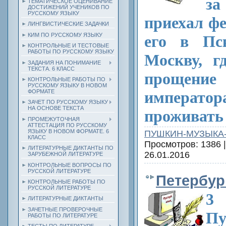
з
ТЕМАТИЧЕСКОЕ ОЦЕНИВАНИЕ
ДОСТИЖЕНИЙ УЧЕНИКОВ ПО
РУССКОМУ ЯЗЫКУ
приехал фе
ЛИНГВИСТИЧЕСКИЕ ЗАДАЧКИ
КИМ ПО РУССКОМУ ЯЗЫКУ
его в Пс
КОНТРОЛЬНЫЕ И ТЕСТОВЫЕ
РАБОТЫ ПО РУССКОМУ ЯЗЫКУ
Москву, г
ЗАДАНИЯ НА ПОНИМАНИЕ
ТЕКСТА. 6 КЛАСС
проще
КОНТРОЛЬНЫЕ РАБОТЫ ПО
РУССКОМУ ЯЗЫКУ В НОВОМ
ФОРМАТЕ
император
ЗАЧЕТ ПО РУССКОМУ ЯЗЫКУ
НА ОСНОВЕ ТЕКСТА
проживать 
ПРОМЕЖУТОЧНАЯ
АТТЕСТАЦИЯ ПО РУССКОМУ
ЯЗЫКУ В НОВОМ ФОРМАТЕ. 6
ПУШКИН-МУЗЫКА
КЛАСС
Просмотров: 1386 
ЛИТЕРАТУРНЫЕ ДИКТАНТЫ ПО
26.01.2016
ЗАРУБЕЖНОЙ ЛИТЕРАТУРЕ
КОНТРОЛЬНЫЕ ВОПРОСЫ ПО
РУССКОЙ ЛИТЕРАТУРЕ
Петербург
КОНТРОЛЬНЫЕ РАБОТЫ ПО
РУССКОЙ ЛИТЕРАТУРЕ
3 
ЛИТЕРАТУРНЫЕ ДИКТАНТЫ
ЗАЧЕТНЫЕ ПРОВЕРОЧНЫЕ
Пу
РАБОТЫ ПО ЛИТЕРАТУРЕ