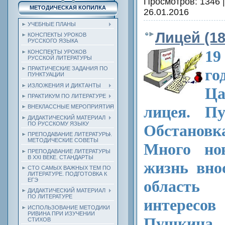
Просмотров: 1346 
МЕТОДИЧЕСКАЯ КОПИЛКА
26.01.2016
УЧЕБНЫЕ ПЛАНЫ
Лицей (18
КОНСПЕКТЫ УРОКОВ
РУССКОГО ЯЗЫКА
19
КОНСПЕКТЫ УРОКОВ
РУССКОЙ ЛИТЕРАТУРЫ
ПРАКТИЧЕСКИЕ ЗАДАНИЯ ПО
го
ПУНКТУАЦИИ
ИЗЛОЖЕНИЯ И ДИКТАНТЫ
Ца
ПРАКТИКУМ ПО ЛИТЕРАТУРЕ
лицея. П
ВНЕКЛАССНЫЕ МЕРОПРИЯТИЯ
ДИДАКТИЧЕСКИЙ МАТЕРИАЛ
ПО РУССКОМУ ЯЗЫКУ
Обстановк
ПРЕПОДАВАНИЕ ЛИТЕРАТУРЫ.
МЕТОДИЧЕСКИЕ СОВЕТЫ
Много нов
ПРЕПОДАВАНИЕ ЛИТЕРАТУРЫ
В XXI ВЕКЕ. СТАНДАРТЫ
жизнь вно
СТО САМЫХ ВАЖНЫХ ТЕМ ПО
ЛИТЕРАТУРЕ. ПОДГОТОВКА К
ЕГЭ
область
ДИДАКТИЧЕСКИЙ МАТЕРИАЛ
ПО ЛИТЕРАТУРЕ
интересов
ИСПОЛЬЗОВАНИЕ МЕТОДИКИ
РИВИНА ПРИ ИЗУЧЕНИИ
Пушкина
СТИХОВ