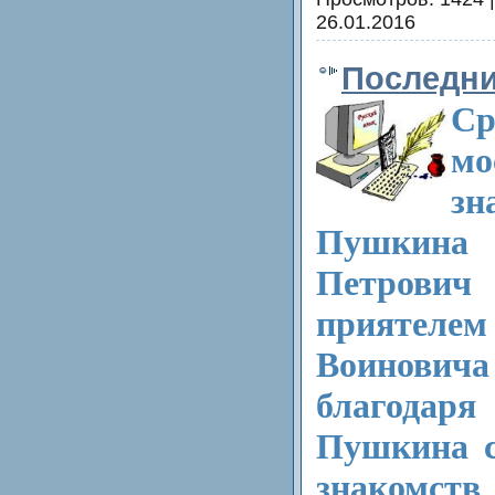
26.01.2016
Последни
С
мо
зн
Пушкин
Петрови
прият
Воинови
благода
Пушкина с
знак