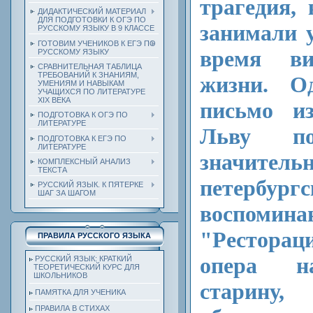
трагедия, 
ДИДАКТИЧЕСКИЙ МАТЕРИАЛ
ДЛЯ ПОДГОТОВКИ К ОГЭ ПО
занимали 
РУССКОМУ ЯЗЫКУ В 9 КЛАССЕ
ГОТОВИМ УЧЕНИКОВ К ЕГЭ ПО
время в
РУССКОМУ ЯЗЫКУ
СРАВНИТЕЛЬНАЯ ТАБЛИЦА
ТРЕБОВАНИЙ К ЗНАНИЯМ,
жизни. Од
УМЕНИЯМ И НАВЫКАМ
УЧАЩИХСЯ ПО ЛИТЕРАТУРЕ
ХIХ ВЕКА
письмо и
ПОДГОТОВКА К ОГЭ ПО
ЛИТЕРАТУРЕ
Льву по
ПОДГОТОВКА К ЕГЭ ПО
ЛИТЕРАТУРЕ
значитель
КОМПЛЕКСНЫЙ АНАЛИЗ
ТЕКСТА
петербур
РУССКИЙ ЯЗЫК. К ПЯТЕРКЕ
ШАГ ЗА ШАГОМ
воспомина
"Ресторац
ПРАВИЛА РУССКОГО ЯЗЫКА
опера н
РУССКИЙ ЯЗЫК: КРАТКИЙ
ТЕОРЕТИЧЕСКИЙ КУРС ДЛЯ
ШКОЛЬНИКОВ
старину
ПАМЯТКА ДЛЯ УЧЕНИКА
ПРАВИЛА В СТИХАХ