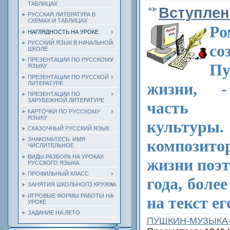
ТАБЛИЦАХ
Вступлен
РУССКАЯ ЛИТЕРАТУРА В
СХЕМАХ И ТАБЛИЦАХ
Ро
НАГЛЯДНОСТЬ НА УРОКЕ
РУССКИЙ ЯЗЫК В НАЧАЛЬНОЙ
со
ШКОЛЕ
ПРЕЗЕНТАЦИИ ПО РУССКОМУ
Пу
ЯЗЫКУ
ПРЕЗЕНТАЦИИ ПО РУССКОЙ
жизни, ‑
ЛИТЕРАТУРЕ
ПРЕЗЕНТАЦИИ ПО
ЗАРУБЕЖНОЙ ЛИТЕРАТУРЕ
часть 
КАРТОЧКИ ПО РУССКОМУ
ЯЗЫКУ
культу
СКАЗОЧНЫЙ РУССКИЙ ЯЗЫК
ЗНАКОМЬТЕСЬ: ИМЯ
компози
ЧИСЛИТЕЛЬНОЕ
ВИДЫ РАЗБОРА НА УРОКАХ
жизни поэт
РУССКОГО ЯЗЫКА
ПРОФИЛЬНЫЙ КЛАСС
года, боле
ЗАНЯТИЯ ШКОЛЬНОГО КРУЖКА
ИГРОВЫЕ ФОРМЫ РАБОТЫ НА
на текст е
УРОКЕ
ЗАДАНИЕ НА ЛЕТО
ПУШКИН-МУЗЫКА