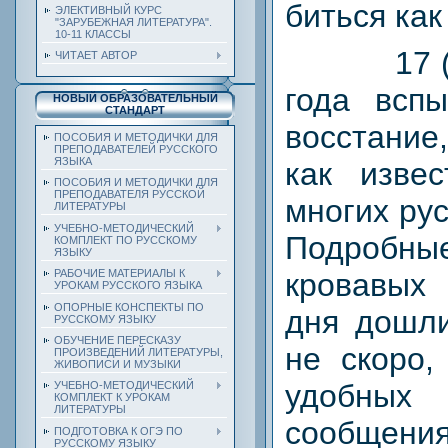
биться как
ЭЛЕКТИВНЫЙ КУРС
"ЗАРУБЕЖНАЯ ЛИТЕРАТУРА".
10-11 КЛАССЫ
17 
ЧИТАЕТ АВТОР
года вспы
НОВЫЙ ОБРАЗОВАТЕЛЬНЫЙ
СТАНДАРТ
восстани
ПОСОБИЯ И МЕТОДИЧКИ ДЛЯ
ПРЕПОДАВАТЕЛЕЙ РУССКОГО
ЯЗЫКА
как извес
ПОСОБИЯ И МЕТОДИЧКИ ДЛЯ
ПРЕПОДАВАТЕЛЯ РУССКОЙ
многих ру
ЛИТЕРАТУРЫ
УЧЕБНО-МЕТОДИЧЕСКИЙ
Подробн
КОМПЛЕКТ ПО РУССКОМУ
ЯЗЫКУ
РАБОЧИЕ МАТЕРИАЛЫ К
кровавых 
УРОКАМ РУССКОГО ЯЗЫКА
ОПОРНЫЕ КОНСПЕКТЫ ПО
дня дошли
РУССКОМУ ЯЗЫКУ
ОБУЧЕНИЕ ПЕРЕСКАЗУ
не скоро,
ПРОИЗВЕДЕНИЙ ЛИТЕРАТУРЫ,
ЖИВОПИСИ И МУЗЫКИ
удобн
УЧЕБНО-МЕТОДИЧЕСКИЙ
КОМПЛЕКТ К УРОКАМ
ЛИТЕРАТУРЫ
сообщения
ПОДГОТОВКА К ОГЭ ПО
РУССКОМУ ЯЗЫКУ