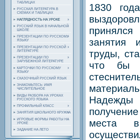
ТАБЛИЦАХ
1830 год
РУССКАЯ ЛИТЕРАТУРА В
СХЕМАХ И ТАБЛИЦАХ
выздоро
НАГЛЯДНОСТЬ НА УРОКЕ
РУССКИЙ ЯЗЫК В НАЧАЛЬНОЙ
принялся
ШКОЛЕ
ПРЕЗЕНТАЦИИ ПО РУССКОМУ
занятия 
ЯЗЫКУ
ПРЕЗЕНТАЦИИ ПО РУССКОЙ
труды, ст
ЛИТЕРАТУРЕ
ПРЕЗЕНТАЦИИ ПО
ЗАРУБЕЖНОЙ ЛИТЕРАТУРЕ
что бы 
КАРТОЧКИ ПО РУССКОМУ
ЯЗЫКУ
стеснител
СКАЗОЧНЫЙ РУССКИЙ ЯЗЫК
материаль
ЗНАКОМЬТЕСЬ: ИМЯ
ЧИСЛИТЕЛЬНОЕ
ВИДЫ РАЗБОРА НА УРОКАХ
Надежды 
РУССКОГО ЯЗЫКА
ПРОФИЛЬНЫЙ КЛАСС
получени
ЗАНЯТИЯ ШКОЛЬНОГО КРУЖКА
ИГРОВЫЕ ФОРМЫ РАБОТЫ НА
места 
УРОКЕ
ЗАДАНИЕ НА ЛЕТО
осуществи