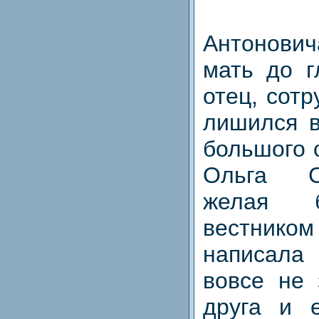
Антонович
мать до г
отец, сотр
лишился в
большого 
Ольга С
желая 
вестником
написала 
вовсе не 
друга и 