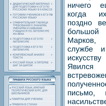
ничего 
ДИДАКТИЧЕСКИЙ МАТЕРИАЛ
ДЛЯ ПОДГОТОВКИ К ОГЭ ПО
РУССКОМУ ЯЗЫКУ В 9 КЛАССЕ
когда и
ГОТОВИМ УЧЕНИКОВ К ЕГЭ ПО
РУССКОМУ ЯЗЫКУ
поздно ве
СРАВНИТЕЛЬНАЯ ТАБЛИЦА
ТРЕБОВАНИЙ К ЗНАНИЯМ,
УМЕНИЯМ И НАВЫКАМ
большой 
УЧАЩИХСЯ ПО ЛИТЕРАТУРЕ
ХIХ ВЕКА
Марков,
ПОДГОТОВКА К ОГЭ ПО
ЛИТЕРАТУРЕ
службе и
ПОДГОТОВКА К ЕГЭ ПО
ЛИТЕРАТУРЕ
КОМПЛЕКСНЫЙ АНАЛИЗ
искусств
ТЕКСТА
РУССКИЙ ЯЗЫК. К ПЯТЕРКЕ
Явился 
ШАГ ЗА ШАГОМ
встревоже
ПРАВИЛА РУССКОГО ЯЗЫКА
полученно
РУССКИЙ ЯЗЫК: КРАТКИЙ
письмо,
ТЕОРЕТИЧЕСКИЙ КУРС ДЛЯ
ШКОЛЬНИКОВ
насильст
ПАМЯТКА ДЛЯ УЧЕНИКА
ПРАВИЛА В СТИХАХ