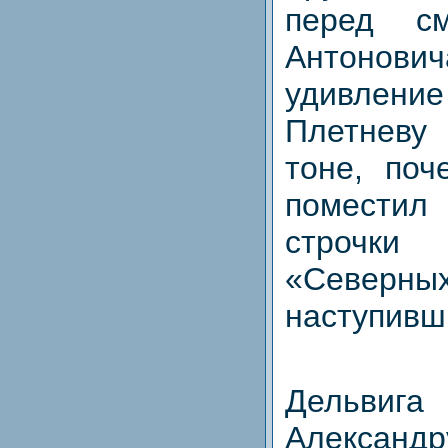
перед с
Антонов
удивлен
Плетнев
тоне, поч
помест
строчк
«Северн
наступивш
Дельви
Александ