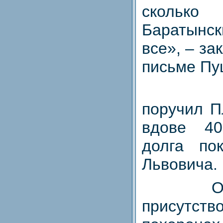
сколько
Баратын
все», – за
письме Пу
поручил П
вдове 4
долга по
Львовича.
О
присутс