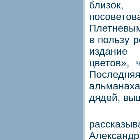
близок
посовето
Плетневым
в пользу 
издани
цветов», 
Послед
альмана
дядей, выш
рассказыв
Алексан