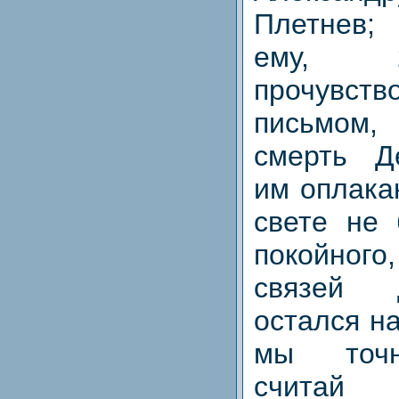
Плетнев;
ему, 
прочувств
письмом
смерть Д
им оплака
свете не
покойного,
связей 
остался на
мы точн
считай 