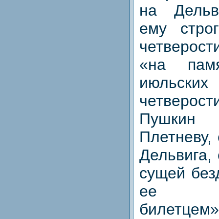
на Дельв
ему стро
четверос
«на пам
июльск
четверост
Пушкин
Плетневу,
Дельвига, 
сущей без
ее «к
билетцем»