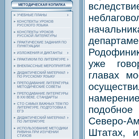
вследстви
МЕТОДИЧЕСКАЯ КОПИЛКА
неблагово
УЧЕБНЫЕ ПЛАНЫ
КОНСПЕКТЫ УРОКОВ
РУССКОГО ЯЗЫКА
начальни
КОНСПЕКТЫ УРОКОВ
РУССКОЙ ЛИТЕРАТУРЫ
департаме
ПРАКТИЧЕСКИЕ ЗАДАНИЯ ПО
ПУНКТУАЦИИ
Родофини
ИЗЛОЖЕНИЯ И ДИКТАНТЫ
ПРАКТИКУМ ПО ЛИТЕРАТУРЕ
уже гов
ВНЕКЛАССНЫЕ МЕРОПРИЯТИЯ
главах мо
ДИДАКТИЧЕСКИЙ МАТЕРИАЛ
ПО РУССКОМУ ЯЗЫКУ
осуще
ПРЕПОДАВАНИЕ ЛИТЕРАТУРЫ.
МЕТОДИЧЕСКИЕ СОВЕТЫ
ПРЕПОДАВАНИЕ ЛИТЕРАТУРЫ
намерение
В XXI ВЕКЕ. СТАНДАРТЫ
СТО САМЫХ ВАЖНЫХ ТЕМ ПО
подобно
ЛИТЕРАТУРЕ. ПОДГОТОВКА К
ЕГЭ
Северо-Ам
ДИДАКТИЧЕСКИЙ МАТЕРИАЛ
ПО ЛИТЕРАТУРЕ
ИСПОЛЬЗОВАНИЕ МЕТОДИКИ
Штатах, 
РИВИНА ПРИ ИЗУЧЕНИИ
СТИХОВ