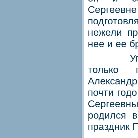
Сергеев
подготов
нежели пр
нее и ее б
У
только 
Александр
почти год
Сергеев
родился в
праздник 