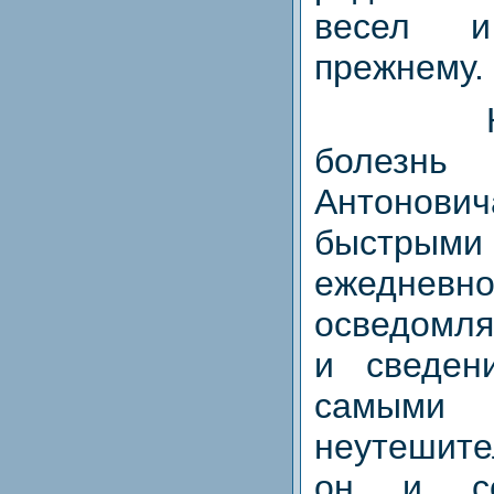
весел 
прежнему.
болез
Антоно
быстрыми
ежедне
осведомля
и сведен
самыми
неутешит
он и со