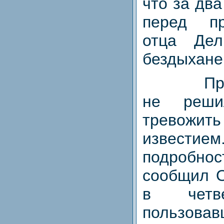
что за два
перед п
отца Де
бездыхане
Пр
не реши
тревожить
извест
подробнос
сообщил О
в чет
пользовав