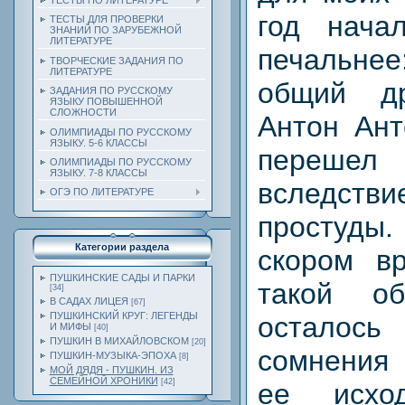
ТЕСТЫ ПО ЛИТЕРАТУРЕ
год нача
ТЕСТЫ ДЛЯ ПРОВЕРКИ
ЗНАНИЙ ПО ЗАРУБЕЖНОЙ
ЛИТЕРАТУРЕ
печальн
ТВОРЧЕСКИЕ ЗАДАНИЯ ПО
ЛИТЕРАТУРЕ
общий д
ЗАДАНИЯ ПО РУССКОМУ
ЯЗЫКУ ПОВЫШЕННОЙ
СЛОЖНОСТИ
Антон Ант
ОЛИМПИАДЫ ПО РУССКОМУ
ЯЗЫКУ. 5-6 КЛАССЫ
перешел
ОЛИМПИАДЫ ПО РУССКОМУ
ЯЗЫКУ. 7-8 КЛАССЫ
вследст
ОГЭ ПО ЛИТЕРАТУРЕ
простуд
Категории раздела
скором в
ПУШКИНСКИЕ САДЫ И ПАРКИ
такой о
[34]
В САДАХ ЛИЦЕЯ
[67]
ПУШКИНСКИЙ КРУГ: ЛЕГЕНДЫ
остало
И МИФЫ
[40]
ПУШКИН В МИХАЙЛОВСКОМ
[20]
сомнения
ПУШКИН-МУЗЫКА-ЭПОХА
[8]
МОЙ ДЯДЯ - ПУШКИН. ИЗ
СЕМЕЙНОЙ ХРОНИКИ
[42]
ее исхо