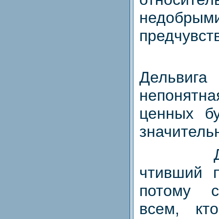
недобрым
предчувст
Дельвига
непонят
ценных б
значитель
чтивший п
потому с
всем, к