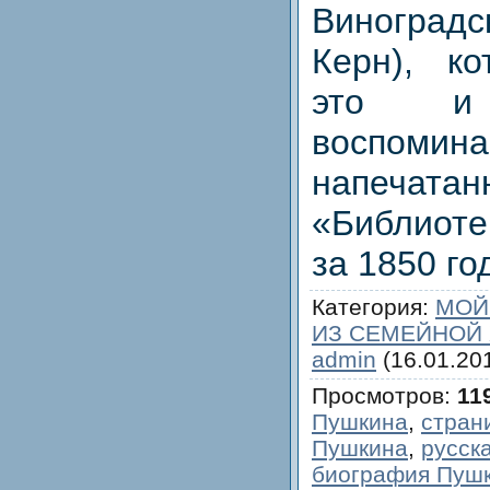
Виногра
Керн), ко
это и
воспомина
напеч
«Библиоте
за 1850 го
Категория
:
МОЙ
ИЗ СЕМЕЙНОЙ
admin
(16.01.20
Просмотров
:
11
Пушкина
,
стран
Пушкина
,
русск
биография Пуш