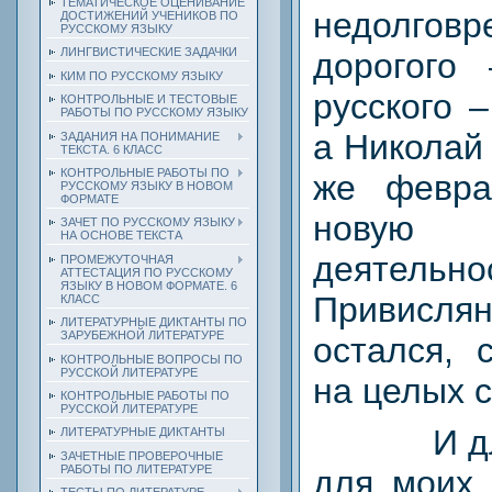
ТЕМАТИЧЕСКОЕ ОЦЕНИВАНИЕ
недолгов
ДОСТИЖЕНИЙ УЧЕНИКОВ ПО
РУССКОМУ ЯЗЫКУ
ЛИНГВИСТИЧЕСКИЕ ЗАДАЧКИ
дорогого
КИМ ПО РУССКОМУ ЯЗЫКУ
русского 
КОНТРОЛЬНЫЕ И ТЕСТОВЫЕ
РАБОТЫ ПО РУССКОМУ ЯЗЫКУ
а Николай
ЗАДАНИЯ НА ПОНИМАНИЕ
ТЕКСТА. 6 КЛАСС
КОНТРОЛЬНЫЕ РАБОТЫ ПО
же февра
РУССКОМУ ЯЗЫКУ В НОВОМ
ФОРМАТЕ
новую
ЗАЧЕТ ПО РУССКОМУ ЯЗЫКУ
НА ОСНОВЕ ТЕКСТА
деяте
ПРОМЕЖУТОЧНАЯ
АТТЕСТАЦИЯ ПО РУССКОМУ
ЯЗЫКУ В НОВОМ ФОРМАТЕ. 6
Привислян
КЛАСС
ЛИТЕРАТУРНЫЕ ДИКТАНТЫ ПО
ЗАРУБЕЖНОЙ ЛИТЕРАТУРЕ
остался, 
КОНТРОЛЬНЫЕ ВОПРОСЫ ПО
РУССКОЙ ЛИТЕРАТУРЕ
на целых с
КОНТРОЛЬНЫЕ РАБОТЫ ПО
РУССКОЙ ЛИТЕРАТУРЕ
И д
ЛИТЕРАТУРНЫЕ ДИКТАНТЫ
ЗАЧЕТНЫЕ ПРОВЕРОЧНЫЕ
РАБОТЫ ПО ЛИТЕРАТУРЕ
для моих 