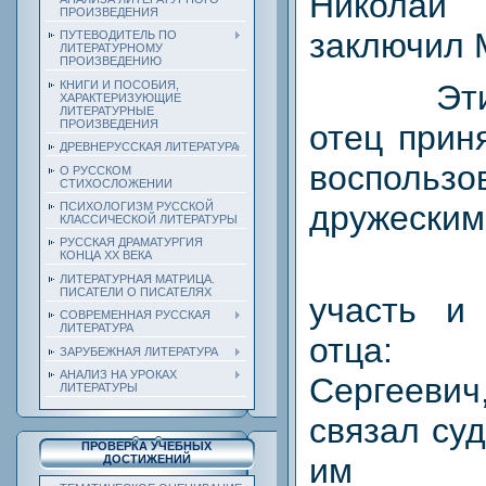
Николай
ПРОИЗВЕДЕНИЯ
заключил 
ПУТЕВОДИТЕЛЬ ПО
ЛИТЕРАТУРНОМУ
ПРОИЗВЕДЕНИЮ
КНИГИ И ПОСОБИЯ,
Эт
ХАРАКТЕРИЗУЮЩИЕ
ЛИТЕРАТУРНЫЕ
ПРОИЗВЕДЕНИЯ
отец прин
ДРЕВНЕРУССКАЯ ЛИТЕРАТУРА
восполь
О РУССКОМ
СТИХОСЛОЖЕНИИ
дружеским
ПСИХОЛОГИЗМ РУССКОЙ
КЛАССИЧЕСКОЙ ЛИТЕРАТУРЫ
РУССКАЯ ДРАМАТУРГИЯ
КОНЦА ХХ ВЕКА
ЛИТЕРАТУРНАЯ МАТРИЦА.
ПИСАТЕЛИ О ПИСАТЕЛЯХ
участь и
СОВРЕМЕННАЯ РУССКАЯ
ЛИТЕРАТУРА
отца:
ЗАРУБЕЖНАЯ ЛИТЕРАТУРА
АНАЛИЗ НА УРОКАХ
Сергееви
ЛИТЕРАТУРЫ
связал су
ПРОВЕРКА УЧЕБНЫХ
им с
ДОСТИЖЕНИЙ