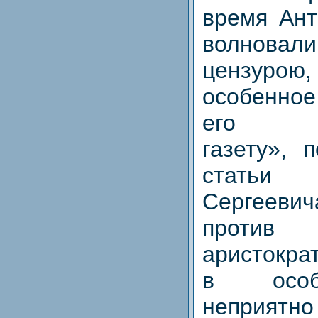
время Ант
волновали
цензуро
особенно
его «Л
газету», 
статьи
Сергееви
против 
аристокра
в особ
неприятн