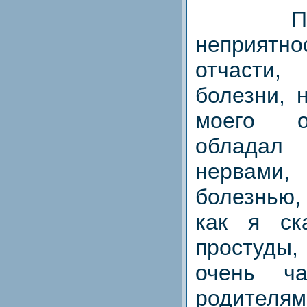
П
неприят
отчаст
болезни, 
моего о
облада
нервам
болезнью,
как я ск
простуд
очень ч
родителя