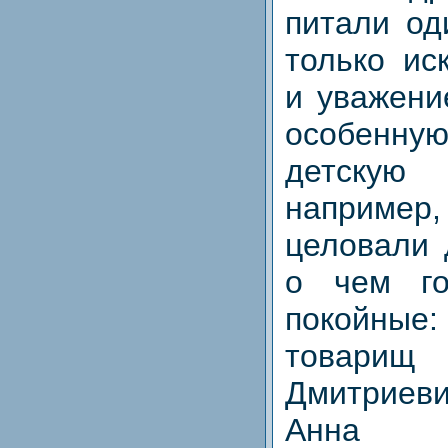
питали од
только ис
и уважени
особенн
детскую 
например
целовали 
о чем г
покойные
товар
Дмитриев
Анна 