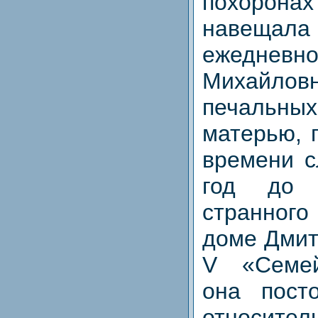
похорон
навещал
ежедне
Михайлов
печальны
матерью, 
времени с
год до 
странного
доме Дмит
V «Семей
она пост
относи