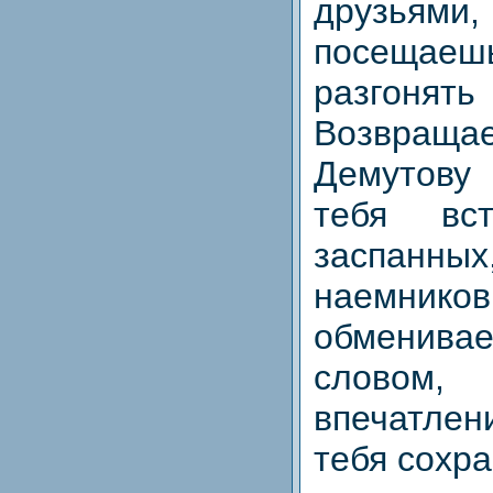
друзья
посеща
разгон
Возвраща
Демутову 
тебя вст
заспанных
наемни
обменив
словом
впечатле
тебя сохр