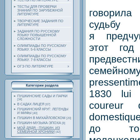
ТЕСТЫ ПО ЛИТЕРАТУРЕ
ТЕСТЫ ДЛЯ ПРОВЕРКИ
говорила
ЗНАНИЙ ПО ЗАРУБЕЖНОЙ
ЛИТЕРАТУРЕ
судьбу 
ТВОРЧЕСКИЕ ЗАДАНИЯ ПО
ЛИТЕРАТУРЕ
ЗАДАНИЯ ПО РУССКОМУ
я предчу
ЯЗЫКУ ПОВЫШЕННОЙ
СЛОЖНОСТИ
этот год
ОЛИМПИАДЫ ПО РУССКОМУ
ЯЗЫКУ. 5-6 КЛАССЫ
предв
ОЛИМПИАДЫ ПО РУССКОМУ
ЯЗЫКУ. 7-8 КЛАССЫ
ОГЭ ПО ЛИТЕРАТУРЕ
семейному 
pressenti
Категории раздела
1830 lui 
ПУШКИНСКИЕ САДЫ И ПАРКИ
[34]
coureur
В САДАХ ЛИЦЕЯ
[67]
ПУШКИНСКИЙ КРУГ: ЛЕГЕНДЫ
И МИФЫ
domestiqu
[40]
ПУШКИН В МИХАЙЛОВСКОМ
[20]
ПУШКИН-МУЗЫКА-ЭПОХА
[8]
до то
МОЙ ДЯДЯ - ПУШКИН. ИЗ
СЕМЕЙНОЙ ХРОНИКИ
[42]
меланхоли