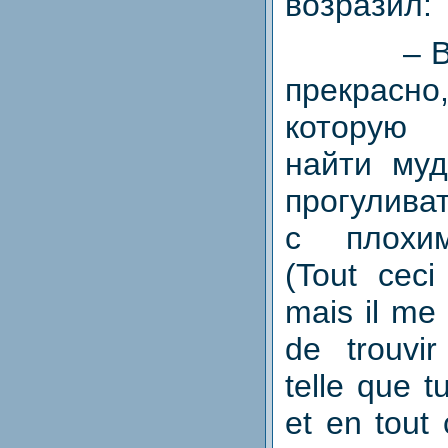
возразил:
– 
прекрасно
которую
найти муд
прогулива
с плохи
(Tout ceci
mais il me 
de trouvi
telle que t
et en tout 