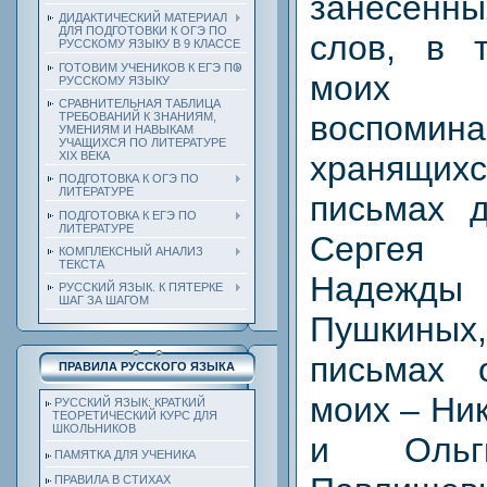
занесенны
ДИДАКТИЧЕСКИЙ МАТЕРИАЛ
ДЛЯ ПОДГОТОВКИ К ОГЭ ПО
слов, в 
РУССКОМУ ЯЗЫКУ В 9 КЛАССЕ
ГОТОВИМ УЧЕНИКОВ К ЕГЭ ПО
моих д
РУССКОМУ ЯЗЫКУ
СРАВНИТЕЛЬНАЯ ТАБЛИЦА
воспомина
ТРЕБОВАНИЙ К ЗНАНИЯМ,
УМЕНИЯМ И НАВЫКАМ
УЧАЩИХСЯ ПО ЛИТЕРАТУРЕ
ХIХ ВЕКА
хранящ
ПОДГОТОВКА К ОГЭ ПО
ЛИТЕРАТУРЕ
письмах 
ПОДГОТОВКА К ЕГЭ ПО
ЛИТЕРАТУРЕ
Сергея
КОМПЛЕКСНЫЙ АНАЛИЗ
ТЕКСТА
Надежд
РУССКИЙ ЯЗЫК. К ПЯТЕРКЕ
ШАГ ЗА ШАГОМ
Пушкиных
письмах 
ПРАВИЛА РУССКОГО ЯЗЫКА
моих – Ни
РУССКИЙ ЯЗЫК: КРАТКИЙ
ТЕОРЕТИЧЕСКИЙ КУРС ДЛЯ
ШКОЛЬНИКОВ
и Ольг
ПАМЯТКА ДЛЯ УЧЕНИКА
ПРАВИЛА В СТИХАХ