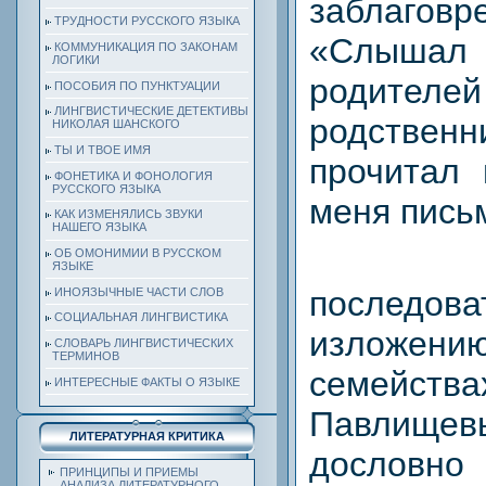
заблаговр
ТРУДНОСТИ РУССКОГО ЯЗЫКА
«Слыш
КОММУНИКАЦИЯ ПО ЗАКОНАМ
ЛОГИКИ
родит
ПОСОБИЯ ПО ПУНКТУАЦИИ
ЛИНГВИСТИЧЕСКИЕ ДЕТЕКТИВЫ
родств
НИКОЛАЯ ШАНСКОГО
ТЫ И ТВОЕ ИМЯ
прочитал
ФОНЕТИКА И ФОНОЛОГИЯ
РУССКОГО ЯЗЫКА
меня пись
КАК ИЗМЕНЯЛИСЬ ЗВУКИ
НАШЕГО ЯЗЫКА
ОБ ОМОНИМИИ В РУССКОМ
ЯЗЫКЕ
последова
ИНОЯЗЫЧНЫЕ ЧАСТИ СЛОВ
СОЦИАЛЬНАЯ ЛИНГВИСТИКА
изложен
СЛОВАРЬ ЛИНГВИСТИЧЕСКИХ
ТЕРМИНОВ
семейств
ИНТЕРЕСНЫЕ ФАКТЫ О ЯЗЫКЕ
Павлище
ЛИТЕРАТУРНАЯ КРИТИКА
дословно
ПРИНЦИПЫ И ПРИЕМЫ
АНАЛИЗА ЛИТЕРАТУРНОГО