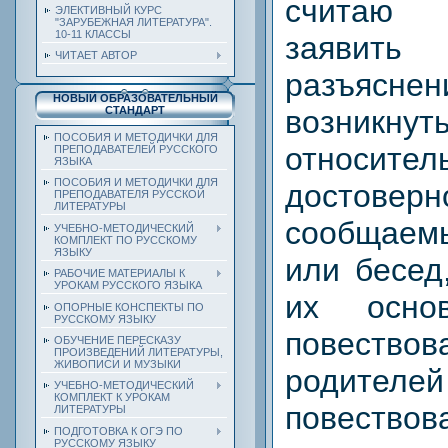
считаю 
ЭЛЕКТИВНЫЙ КУРС
"ЗАРУБЕЖНАЯ ЛИТЕРАТУРА".
10-11 КЛАССЫ
заявить
ЧИТАЕТ АВТОР
разъясн
НОВЫЙ ОБРАЗОВАТЕЛЬНЫЙ
СТАНДАРТ
возникн
ПОСОБИЯ И МЕТОДИЧКИ ДЛЯ
относител
ПРЕПОДАВАТЕЛЕЙ РУССКОГО
ЯЗЫКА
ПОСОБИЯ И МЕТОДИЧКИ ДЛЯ
достоверн
ПРЕПОДАВАТЕЛЯ РУССКОЙ
ЛИТЕРАТУРЫ
сообщаем
УЧЕБНО-МЕТОДИЧЕСКИЙ
КОМПЛЕКТ ПО РУССКОМУ
ЯЗЫКУ
или бесед
РАБОЧИЕ МАТЕРИАЛЫ К
УРОКАМ РУССКОГО ЯЗЫКА
их осно
ОПОРНЫЕ КОНСПЕКТЫ ПО
РУССКОМУ ЯЗЫКУ
повеств
ОБУЧЕНИЕ ПЕРЕСКАЗУ
ПРОИЗВЕДЕНИЙ ЛИТЕРАТУРЫ,
ЖИВОПИСИ И МУЗЫКИ
роди
УЧЕБНО-МЕТОДИЧЕСКИЙ
КОМПЛЕКТ К УРОКАМ
повествов
ЛИТЕРАТУРЫ
ПОДГОТОВКА К ОГЭ ПО
РУССКОМУ ЯЗЫКУ