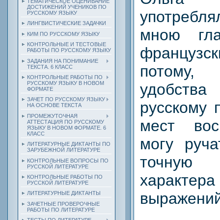
ТЕМАТИЧЕСКОЕ ОЦЕНИВАНИЕ
ДОСТИЖЕНИЙ УЧЕНИКОВ ПО
употребля
РУССКОМУ ЯЗЫКУ
ЛИНГВИСТИЧЕСКИЕ ЗАДАЧКИ
мною гл
КИМ ПО РУССКОМУ ЯЗЫКУ
КОНТРОЛЬНЫЕ И ТЕСТОВЫЕ
француз
РАБОТЫ ПО РУССКОМУ ЯЗЫКУ
ЗАДАНИЯ НА ПОНИМАНИЕ
потому, 
ТЕКСТА. 6 КЛАСС
КОНТРОЛЬНЫЕ РАБОТЫ ПО
РУССКОМУ ЯЗЫКУ В НОВОМ
удобства
ФОРМАТЕ
ЗАЧЕТ ПО РУССКОМУ ЯЗЫКУ
русскому 
НА ОСНОВЕ ТЕКСТА
ПРОМЕЖУТОЧНАЯ
мест вос
АТТЕСТАЦИЯ ПО РУССКОМУ
ЯЗЫКУ В НОВОМ ФОРМАТЕ. 6
КЛАСС
могу руча
ЛИТЕРАТУРНЫЕ ДИКТАНТЫ ПО
ЗАРУБЕЖНОЙ ЛИТЕРАТУРЕ
точну
КОНТРОЛЬНЫЕ ВОПРОСЫ ПО
РУССКОЙ ЛИТЕРАТУРЕ
характе
КОНТРОЛЬНЫЕ РАБОТЫ ПО
РУССКОЙ ЛИТЕРАТУРЕ
выражений
ЛИТЕРАТУРНЫЕ ДИКТАНТЫ
ЗАЧЕТНЫЕ ПРОВЕРОЧНЫЕ
РАБОТЫ ПО ЛИТЕРАТУРЕ