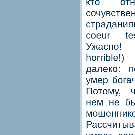
кто отн
сочувст
страдани
coeur te
Ужасно
! 
horrible
далеко: 
умер бога
Потому, 
нем не бы
мошеннико
Рассчитыв