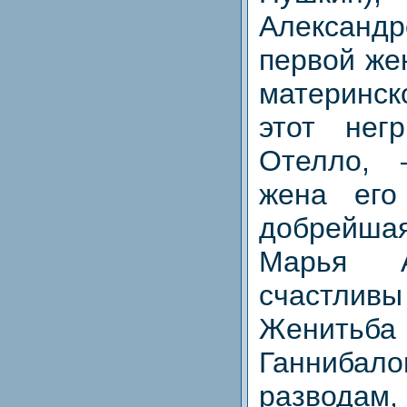
Александ
первой же
материнс
этот нег
Отелло, 
жена его
добрейш
Марья А
счастли
Женит
Ганниба
развода