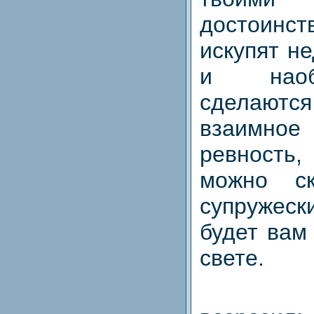
достоинс
искупят не
и наоб
сделаютс
взаимно
ревность,
можно ск
супруже
будет вам
свете.