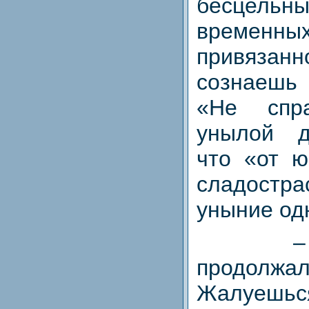
бесцельны
временны
привязанн
сознаешь 
«Не спр
унылой д
что «от ю
сладостра
уныние од
–
продо
Жалуешь