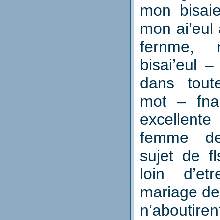
mon bisaie
mon ai’eul
fernme,
bisai’eul –
dans tout
mot – fna
excellent
femme d
sujet de fl
loin d’et
mariage de
n’abouti