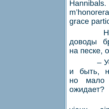
Hannibals
m’honorera
grace parti
Н
доводы б
на песке, 
– У
и быть, н
но мало
ожидает?