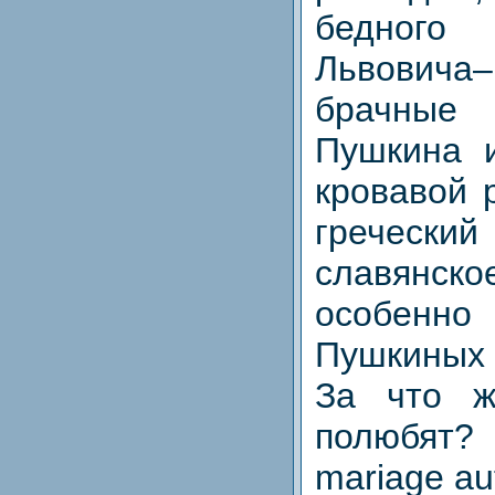
бедного
Львовича–
брачные
Пушкина 
кровавой 
греческ
славянс
особенн
Пушкиных
За
что
ж
полюбят
?
mariage aut