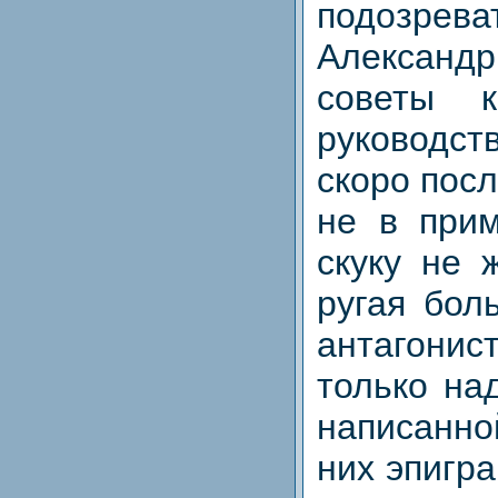
подозр
Алексан
советы 
руководст
скоро посл
не в прим
скуку не 
ругая бол
антагони
только на
написанно
них эпигр