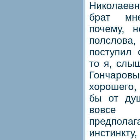
Николаев
брат мн
почему, 
полслов
поступил 
то я, слы
Гончар
хорошего
бы от ду
вовсе
предпола
инстин