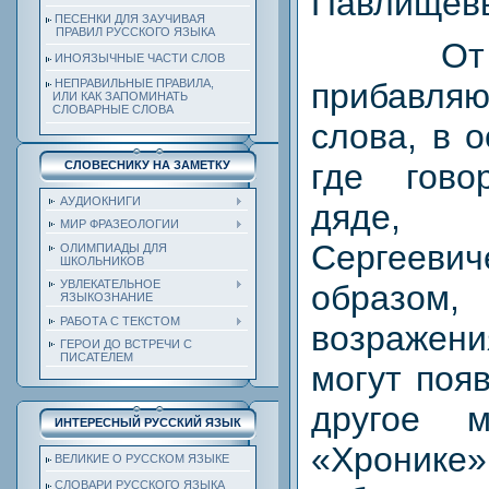
Павлищев
ПЕСЕНКИ ДЛЯ ЗАУЧИВАЯ
ПРАВИЛ РУССКОГО ЯЗЫКА
От
ИНОЯЗЫЧНЫЕ ЧАСТИ СЛОВ
прибавл
НЕПРАВИЛЬНЫЕ ПРАВИЛА,
ИЛИ КАК ЗАПОМИНАТЬ
СЛОВАРНЫЕ СЛОВА
слова, в 
где гов
СЛОВЕСНИКУ НА ЗАМЕТКУ
АУДИОКНИГИ
дяде, 
МИР ФРАЗЕОЛОГИИ
Сергее
ОЛИМПИАДЫ ДЛЯ
ШКОЛЬНИКОВ
УВЛЕКАТЕЛЬНОЕ
образ
ЯЗЫКОЗНАНИЕ
РАБОТА С ТЕКСТОМ
возраже
ГЕРОИ ДО ВСТРЕЧИ С
ПИСАТЕЛЕМ
могут поя
другое 
ИНТЕРЕСНЫЙ РУССКИЙ ЯЗЫК
«Хронике»
ВЕЛИКИЕ О РУССКОМ ЯЗЫКЕ
СЛОВАРИ РУССКОГО ЯЗЫКА