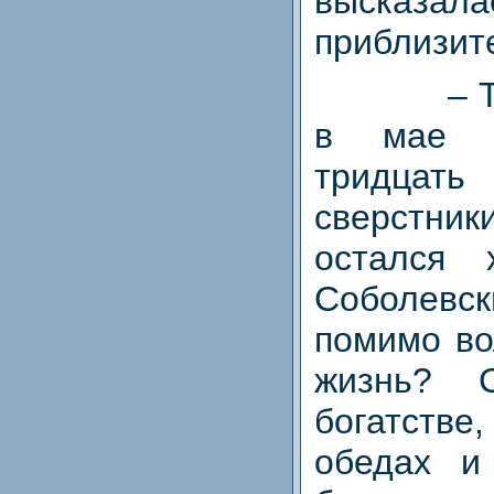
выска
приблизите
– 
в мае с
тридцать
сверстник
остался 
Соболев
помимо во
жизнь? 
богатстве
обедах и