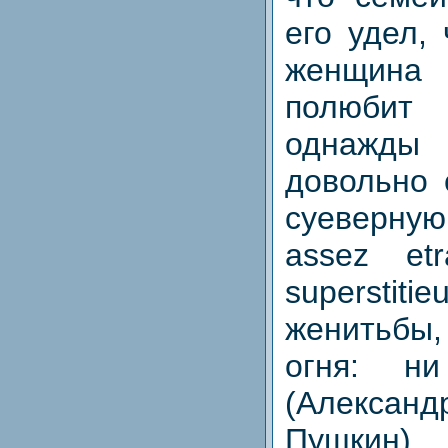
его удел,
женщина
полюбит
однажды
довольно 
суеверную
assez et
superstit
женитьбы
огня: н
(Алекса
Пушкин)