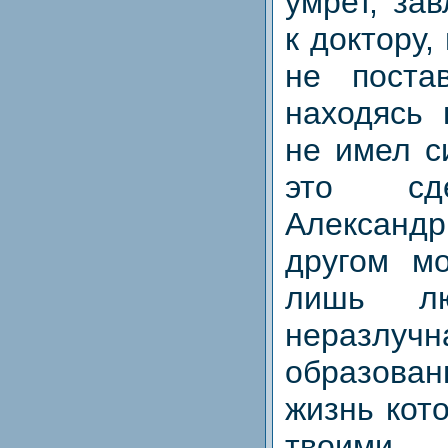
умрет, за
к доктору,
не поста
находясь 
не имел с
это сде
Алексан
другом м
лишь лю
неразлу
образован
жизнь кот
твоими