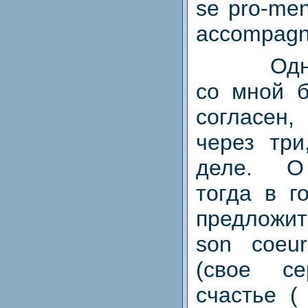
se pro-men
accompagn
Одн
со мной 
согласен
через три
деле. О
тогда в г
предложи
son coeur
(свое с
счастье (