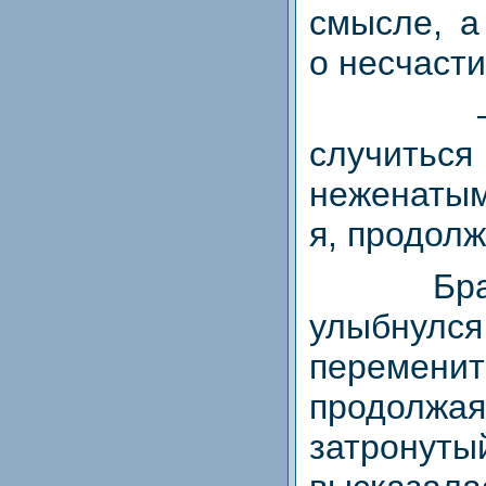
смысле, а
о несчаст
случитьс
неженаты
я, продолж
Бра
улыбну
переменит
продолж
затрону