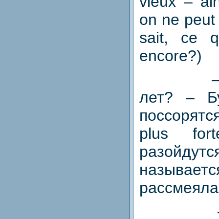
vieux – ain
on ne peut 
sait, ce q
encore?)
лет? – Б
поссорятс
plus for
разойду
называетс
рассмеяла