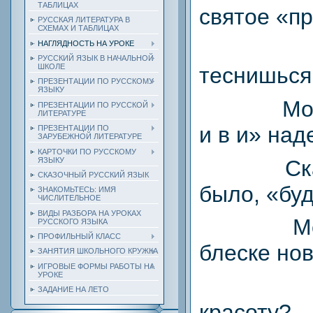
ТАБЛИЦАХ
святое «п
РУССКАЯ ЛИТЕРАТУРА В
СХЕМАХ И ТАБЛИЦАХ
НАГЛЯДНОСТЬ НА УРОКЕ
РУССКИЙ ЯЗЫК В НАЧАЛЬНОЙ
ШКОЛЕ
теснишься
ПРЕЗЕНТАЦИИ ПО РУССКОМУ
ЯЗЫКУ
Мо
ПРЕЗЕНТАЦИИ ПО РУССКОЙ
ЛИТЕРАТУРЕ
и в и» на
ПРЕЗЕНТАЦИИ ПО
ЗАРУБЕЖНОЙ ЛИТЕРАТУРЕ
КАРТОЧКИ ПО РУССКОМУ
ЯЗЫКУ
Ск
СКАЗОЧНЫЙ РУССКИЙ ЯЗЫК
было, «бу
ЗНАКОМЬТЕСЬ: ИМЯ
ЧИСЛИТЕЛЬНОЕ
ВИДЫ РАЗБОРА НА УРОКАХ
М
РУССКОГО ЯЗЫКА
ПРОФИЛЬНЫЙ КЛАСС
блеске но
ЗАНЯТИЯ ШКОЛЬНОГО КРУЖКА
ИГРОВЫЕ ФОРМЫ РАБОТЫ НА
УРОКЕ
ЗАДАНИЕ НА ЛЕТО
красоту?