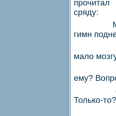
прочитал
сряду:
гимн подне
мало мозгу
ему? Вопр
Только-то?