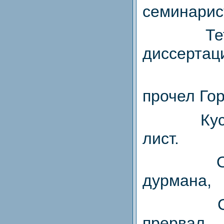
семинарис
Те
диссертац
прочел Го
Ку
лист.
дурмана,
прервал