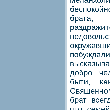
беспокой
бра
раздражит
недово
окружа
побуж
высказыва
добро че
быти, ка
Священно
брат всег
что семей