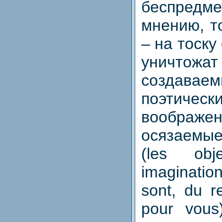
беспредме
мнению, т
– на тоску
уничтожат
создав
поэтическ
вообра
осязаемые
(les ob
imaginati
sont, du r
pour vous