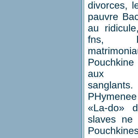
divorces, l
pauvre
Ва
au ridicul
fns, 
matrimoni
Pouchkine
aux d
sanglant
PHymenee 
«La-do» d
slaves ne 
Pouchki