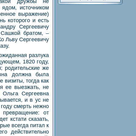
какой дружбы не
 ядом, источником
венное выражение)
ь которого и есть
андру Сергеевичу
 Сашкой братом, –
Ко Льву Сергеевичу
азу.
еожиданная разлука
ующем, 1820 году,
; родительские же
евна должна была
 визиты, тогда как
я ее выезжать, не
, Ольга Сергеевна
ывается, и в ус не
 году смерть нежно
 превращение: от
ет кстати сказать,
рые всегда питал к
его действительно