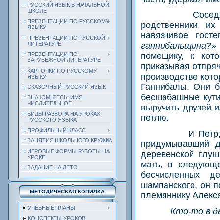
РУССКИЙ ЯЗЫК В НАЧАЛЬНОЙ
ШКОЛЕ
Сосед
ПРЕЗЕНТАЦИИ ПО РУССКОМУ
родственники их
ЯЗЫКУ
навязчивое гост
ПРЕЗЕНТАЦИИ ПО РУССКОЙ
ЛИТЕРАТУРЕ
ганнибальщина?
ПРЕЗЕНТАЦИИ ПО
помещику, к кото
ЗАРУБЕЖНОЙ ЛИТЕРАТУРЕ
приказывая отпряч
КАРТОЧКИ ПО РУССКОМУ
производстве кото
ЯЗЫКУ
Ганнибалы. Они б
СКАЗОЧНЫЙ РУССКИЙ ЯЗЫК
бесшабашные кутил
ЗНАКОМЬТЕСЬ: ИМЯ
ЧИСЛИТЕЛЬНОЕ
выручить друзей 
ВИДЫ РАЗБОРА НА УРОКАХ
петлю.
РУССКОГО ЯЗЫКА
ПРОФИЛЬНЫЙ КЛАСС
И Петр
ЗАНЯТИЯ ШКОЛЬНОГО КРУЖКА
придумывавший д
ИГРОВЫЕ ФОРМЫ РАБОТЫ НА
деревенской глуш
УРОКЕ
мать, в следующе
ЗАДАНИЕ НА ЛЕТО
бесчисленных де
шампанского, он п
МЕТОДИЧЕСКАЯ КОПИЛКА
племяннику Алекса
УЧЕБНЫЕ ПЛАНЫ
Кто-то в д
КОНСПЕКТЫ УРОКОВ