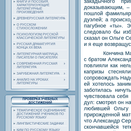
закадычного пр
КНИГИ И ПОСОБИЯ,
ХАРАКТЕРИЗУЮЩИЕ
доказывающим, – 
ЛИТЕРАТУРНЫЕ
ПРОИЗВЕДЕНИЯ
пошлой фамильярн
ДРЕВНЕРУССКАЯ ЛИТЕРАТУРА
дуэлей; а происх
О РУССКОМ
пагубное «ты». 
СТИХОСЛОЖЕНИИ
следовало бы изб
ПСИХОЛОГИЗМ РУССКОЙ
сказал он Ольге С
КЛАССИЧЕСКОЙ ЛИТЕРАТУРЫ
и я еще возвращус
РУССКАЯ ДРАМАТУРГИЯ
КОНЦА ХХ ВЕКА
Кончина Ма
ЛИТЕРАТУРНАЯ МАТРИЦА.
ПИСАТЕЛИ О ПИСАТЕЛЯХ
с братом Алексан
СОВРЕМЕННАЯ РУССКАЯ
повлияли как нел
ЛИТЕРАТУРА
капризы стеснял
ЗАРУБЕЖНАЯ ЛИТЕРАТУРА
сопровождать Наде
АНАЛИЗ НА УРОКАХ
ей хотелось зани
ЛИТЕРАТУРЫ
заботилась ничут
чувствовала себя 
ПРОВЕРКА УЧЕБНЫХ
дул: смотрел он н
ДОСТИЖЕНИЙ
любившей Ольгу 
ТЕМАТИЧЕСКОЕ ОЦЕНИВАНИЕ
прирожденной мате
ДОСТИЖЕНИЙ УЧЕНИКОВ ПО
РУССКОМУ ЯЗЫКУ
что Александр Сер
ЛИНГВИСТИЧЕСКИЕ ЗАДАЧКИ
скончавшейся тет
КИМ ПО РУССКОМУ ЯЗЫКУ