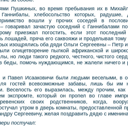
ями Пушкиных, во время пребывания их в Михайл
 Ганнибалы, хлебосольство которых, радушие,
еприимство вошли у прочих соседей в послов
»
– говаривал зачастую соседний с Ганнибалами п
рому приезжал погостить, если этот последний
ь лошадей, пряча его саквояжи и проделывая тому
рых изощрялись оба дяди Ольги Сергеевны – Петр 
ыли олицетворение пылкой африканской и широко
ы, но люди такого редкого, честного, чистого серд
из беды, помочь нуждающимся, не жалели ничего и 
, и Павел Исааковичи были людьми веселыми, в о
ля гостей всевозможные забавы, лишь бы им 
и. Веселость его выразилась, между прочим, как
м экспромте, который он пропел во главе импр
ревенских своих родственников, когда, воор
остучал утром в дверь комнаты, предоставленной 
ндру Сергеевичу, желая поздравить дядю с именин
вери постучал: