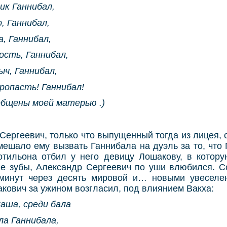
ик Ганнибал,
, Ганнибал,
, Ганнибал,
ость, Ганнибал,
ыч, Ганнибал,
пропасть! Ганнибал!
общены моей матерью .)
Сергеевич, только что выпущенный тогда из лицея, 
омешало ему вызвать Ганнибала на дуэль за то, что
отильона отбил у него девицу Лошакову, в котору
ые зубы, Александр Сергеевич по уши влюбился. С
минут через десять мировой и… новыми увеселе
кович за ужином возгласил, под влиянием Вакха:
аша, среди бала
ла Ганнибала,