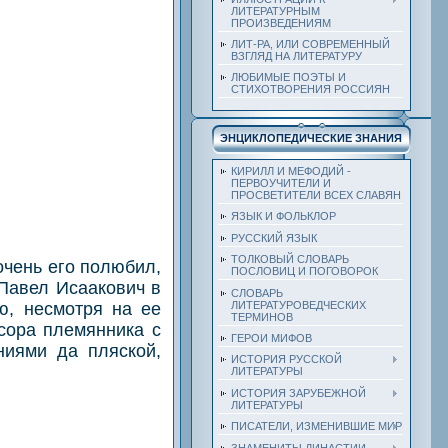
ЛИТЕРАТУРНЫМ
ПРОИЗВЕДЕНИЯМ
ЛИТ-РА, ИЛИ СОВРЕМЕННЫЙ
ВЗГЛЯД НА ЛИТЕРАТУРУ
ЛЮБИМЫЕ ПОЭТЫ И
СТИХОТВОРЕНИЯ РОССИЯН
ЭНЦИКЛОПЕДИЧЕСКИЕ ЗНАНИЯ
КИРИЛЛ И МЕФОДИЙ -
ПЕРВОУЧИТЕЛИ И
ПРОСВЕТИТЕЛИ ВСЕХ СЛАВЯН
ЯЗЫК И ФОЛЬКЛОР
РУССКИЙ ЯЗЫК
ТОЛКОВЫЙ СЛОВАРЬ
очень его полюбил,
ПОСЛОВИЦ И ПОГОВОРОК
 Павел Исаакович в
СЛОВАРЬ
ю, несмотря на ее
ЛИТЕРАТУРОВЕДЧЕСКИХ
ТЕРМИНОВ
сора племянника с
ГЕРОИ МИФОВ
ниями да пляской,
ИСТОРИЯ РУССКОЙ
ЛИТЕРАТУРЫ
ИСТОРИЯ ЗАРУБЕЖНОЙ
ЛИТЕРАТУРЫ
ПИСАТЕЛИ, ИЗМЕНИВШИЕ МИР
ЗНАМЕНИТЫ ДИНАСТИИ