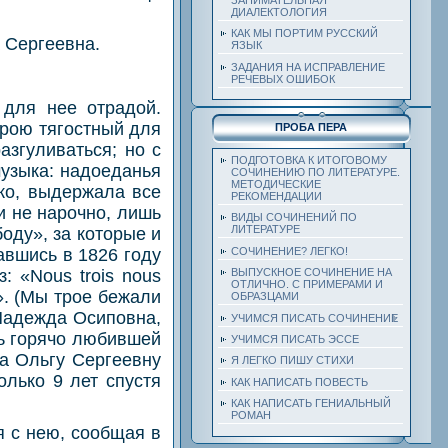
ДИАЛЕКТОЛОГИЯ
КАК МЫ ПОРТИМ РУССКИЙ
а Сергеевна.
ЯЗЫК
ЗАДАНИЯ НА ИСПРАВЛЕНИЕ
РЕЧЕВЫХ ОШИБОК
для нее отрадой.
орою тягостный для
ПРОБА ПЕРА
азгуливаться; но с
ПОДГОТОВКА К ИТОГОВОМУ
музыка: надоеданья
СОЧИНЕНИЮ ПО ЛИТЕРАТУРЕ.
МЕТОДИЧЕСКИЕ
ако, выдержала все
РЕКОМЕНДАЦИИ
и не нарочно, лишь
ВИДЫ СОЧИНЕНИЙ ПО
ЛИТЕРАТУРЕ
оду», за которые и
авшись в 1826 году
СОЧИНЕНИЕ? ЛЕГКО!
: «Nous trois nous
ВЫПУСКНОЕ СОЧИНЕНИЕ НА
ОТЛИЧНО. С ПРИМЕРАМИ И
le». (Мы трое бежали
ОБРАЗЦАМИ
 Надежда Осиповна,
УЧИМСЯ ПИСАТЬ СОЧИНЕНИЕ
ь горячо любившей
УЧИМСЯ ПИСАТЬ ЭССЕ
за Ольгу Сергеевну
Я ЛЕГКО ПИШУ СТИХИ
олько 9 лет спустя
КАК НАПИСАТЬ ПОВЕСТЬ
КАК НАПИСАТЬ ГЕНИАЛЬНЫЙ
РОМАН
я с нею, сообщая в