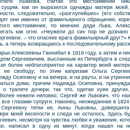
иятеля Ушакова, считая это местоимение ни
сущим, как он выразился однажды матери моей,
ости, следовательно, «разглупейших» (его собст
одят они именно от фамильярного обращения, корен
Этого местоимения, по мнению дяди Льва, Алекс
егать как огня. «Неужели до сих пор не дознано
ергеевне, – что опаснее врага фамильярный друг?» 
ь, а теперь возвращаюсь к последовательному расск
рьи Алексеевны Ганнибал в 1819 году, а затем и н
дром Сергеевичем, высланным из Петербурга в след
ьзя более неблагоприятно на характер моей матери
и ее свободу; по этим капризам Ольга Серге
жду Осиповну и на вечера, и на рауты, и на утренние
маться дома; причем Надежда Осиповна, принужда
ь о туалете дочери, так что, одетая хуже других
более нежели неловко; Сергей же Львович, что наз
а все глазами супруги. Наконец, неожиданная в 1824
Сергеевну тетки ее, Анны Львовны, довершила
ри моей веселости и следа не осталось. Здесь буд
геевич, несмотря на чувства любви и уважения, кото
ке, написал в одну из минут, когда нашел на н