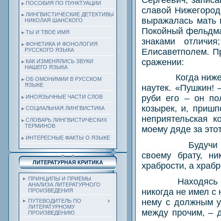
ПОСОБИЯ ПО ПУНКТУАЦИИ
славой Нижегород
ЛИНГВИСТИЧЕСКИЕ ДЕТЕКТИВЫ
выражалась мать м
НИКОЛАЯ ШАНСКОГО
Покойный фельдма
ТЫ И ТВОЕ ИМЯ
знаками отличи
ФОНЕТИКА И ФОНОЛОГИЯ
РУССКОГО ЯЗЫКА
Елисаветполем. П
сражении:
КАК ИЗМЕНЯЛИСЬ ЗВУКИ
НАШЕГО ЯЗЫКА
Когда ниже
ОБ ОМОНИМИИ В РУССКОМ
ЯЗЫКЕ
наутек. «Пушкин! 
руби его – он по
ИНОЯЗЫЧНЫЕ ЧАСТИ СЛОВ
козырек, и, пришп
СОЦИАЛЬНАЯ ЛИНГВИСТИКА
неприятельская к
СЛОВАРЬ ЛИНГВИСТИЧЕСКИХ
ТЕРМИНОВ
моему дяде за этот
ИНТЕРЕСНЫЕ ФАКТЫ О ЯЗЫКЕ
Будучи
своему брату, ни
ЛИТЕРАТУРНАЯ КРИТИКА
храбрости, а храб
ПРИНЦИПЫ И ПРИЕМЫ
Находясь 
АНАЛИЗА ЛИТЕРАТУРНОГО
никогда не имел с 
ПРОИЗВЕДЕНИЯ
нему с должным у
ПУТЕВОДИТЕЛЬ ПО
ЛИТЕРАТУРНОМУ
между прочим, – д
ПРОИЗВЕДЕНИЮ