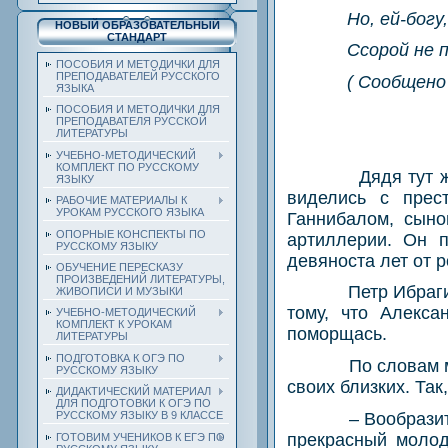
Но, ей-богу
НОВЫЙ ОБРАЗОВАТЕЛЬНЫЙ
СТАНДАРТ
Ссорой не 
ПОСОБИЯ И МЕТОДИЧКИ ДЛЯ
ПРЕПОДАВАТЕЛЕЙ РУССКОГО
( Сообщено
ЯЗЫКА
ПОСОБИЯ И МЕТОДИЧКИ ДЛЯ
ПРЕПОДАВАТЕЛЯ РУССКОЙ
ЛИТЕРАТУРЫ
УЧЕБНО-МЕТОДИЧЕСКИЙ
КОМПЛЕКТ ПО РУССКОМУ
Дядя тут 
ЯЗЫКУ
виделись с прес
РАБОЧИЕ МАТЕРИАЛЫ К
УРОКАМ РУССКОГО ЯЗЫКА
Ганнибалом, сыно
ОПОРНЫЕ КОНСПЕКТЫ ПО
артиллерии. Он п
РУССКОМУ ЯЗЫКУ
девяноста лет от р
ОБУЧЕНИЕ ПЕРЕСКАЗУ
ПРОИЗВЕДЕНИЙ ЛИТЕРАТУРЫ,
Петр Ибраг
ЖИВОПИСИ И МУЗЫКИ
тому, что Алекса
УЧЕБНО-МЕТОДИЧЕСКИЙ
КОМПЛЕКТ К УРОКАМ
поморщась.
ЛИТЕРАТУРЫ
ПОДГОТОВКА К ОГЭ ПО
По словам 
РУССКОМУ ЯЗЫКУ
своих близких. Так
ДИДАКТИЧЕСКИЙ МАТЕРИАЛ
ДЛЯ ПОДГОТОВКИ К ОГЭ ПО
– Вообрази
РУССКОМУ ЯЗЫКУ В 9 КЛАССЕ
прекрасный моло
ГОТОВИМ УЧЕНИКОВ К ЕГЭ ПО