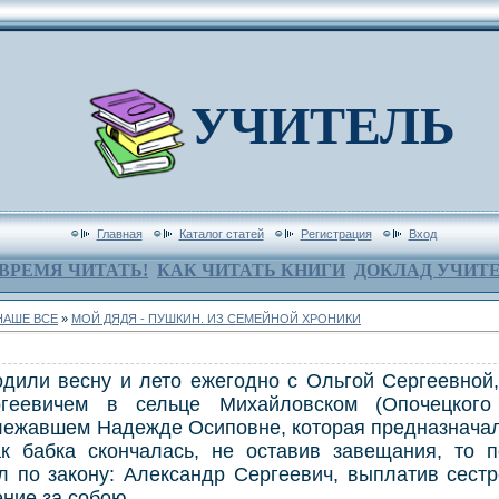
УЧИТЕЛЬ
Главная
Каталог статей
Регистрация
Вход
ВРЕМЯ ЧИТАТЬ!
КАК ЧИТАТЬ КНИГИ
ДОКЛАД УЧИТ
НАШЕ ВСЕ
»
МОЙ ДЯДЯ - ПУШКИН. ИЗ СЕМЕЙНОЙ ХРОНИКИ
дили весну и лето ежегодно с Ольгой Сергеевной,
геевичем в сельце Михайловском (Опочецкого
длежавшем Надежде Осиповне, которая предназначал
ак бабка скончалась, не оставив завещания, то 
л по закону: Александр Сергеевич, выплатив сестр
ение за собою.