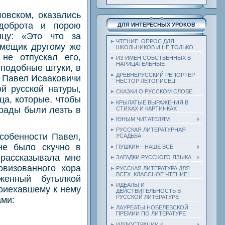
овском, оказались
 доброта и порою
ДЛЯ ИНТЕРЕСНЫХ УРОКОВ
ицу: «Это что за
ЧТЕНИЕ. ОПРОС ДЛЯ
омещик другому же
ШКОЛЬНИКОВ И НЕ ТОЛЬКО
 не отпускал его,
ИЗ ИМЕН СОБСТВЕННЫХ В
НАРИЦАТЕЛЬНЫЕ
 подобные штуки, в
ДРЕВНЕРУССКИЙ РЕПОРТЕР
и Павел Исааковичи
НЕСТОР ЛЕТОПИСЕЦ
й русской натуры,
СКАЗКИ О РУССКОМ СЛОВЕ
ца, которые, чтобы
КРЫЛАТЫЕ ВЫРАЖЕНИЯ В
рады были лезть в
СТИХАХ И КАРТИНКАХ
ЮНЫМ ЧИТАТЕЛЯМ
РУССКАЯ ЛИТЕРАТУРНАЯ
собенности Павел,
УСАДЬБА
не было скучно в
ПУШКИН - НАШЕ ВСЕ
 рассказывала мне
ЗАГАДКИ РУССКОГО ЯЗЫКА
овизованного хора
РУССКАЯ ЛИТЕРАТУРА ДЛЯ
ВСЕХ. КЛАССНОЕ ЧТЕНИЕ!
уженный бутылкой
ИДЕАЛЫ И
приехавшему к нему
ДЕЙСТВИТЕЛЬНОСТЬ В
РУССКОЙ ЛИТЕРАТУРЕ
ами:
ЛАУРЕАТЫ НОБЕЛЕВСКОЙ
ПРЕМИИ ПО ЛИТЕРАТУРЕ
ИЛЛЮСТРАЦИИ К