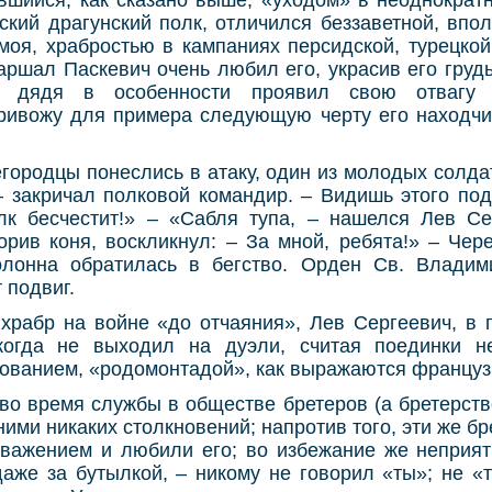
ский драгунский полк, отличился беззаветной, впо
оя, храбростью в кампаниях персидской, турецкой
ршал Паскевич очень любил его, украсив его груд
я; дядя в особенности проявил свою отвагу
ривожу для примера следующую черту его находчи
городцы понеслись в атаку, один из молодых солдат
– закричал полковой командир. – Видишь этого под
лк бесчестит!» – «Сабля тупа, – нашелся Лев Се
орив коня, воскликнул: – За мной, ребята!» – Чер
олонна обратилась в бегство. Орден Св. Влади
 подвиг.
 храбр на войне «до отчаяния», Лев Сергеевич, в 
когда не выходил на дуэли, считая поединки н
рованием, «родомонтадой», как выражаются француз
во время службы в обществе бретеров (а бретерств
ними никаких столкновений; напротив того, эти же б
важением и любили его; во избежание же неприят
аже за бутылкой, – никому не говорил «ты»; не «