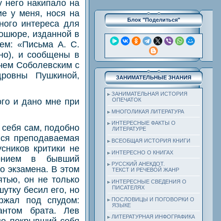
у него накипало на
е у меня, нося на
Блок "Поделиться"
ного интереса для
рошюре, изданной в
ем: «Письма А. С.
но), и сообщены в
чем Соболевским с
дровны Пушкиной,
ЗАНИМАТЕЛЬНЫЕ ЗНАНИЯ
ЗАНИМАТЕЛЬНАЯ ИСТОРИЯ
ОПЕЧАТОК
ого и дано мне при
МНОГОЛИКАЯ ЛИТЕРАТУРА
ИНТЕРЕСНЫЕ ФАКТЫ О
себя сам, подобно
ЛИТЕРАТУРЕ
 вся преподаваемая
ВСЕОБЩАЯ ИСТОРИЯ КНИГИ
сников критики не
ИНТЕРЕСНО О КНИГАХ
лением в бывший
РУССКИЙ АНЕКДОТ.
о экзамена. В этом
ТЕКСТ И РЕЧЕВОЙ ЖАНР
тью, он не только
ИНТЕРЕСНЫЕ СВЕДЕНИЯ О
ПИСАТЕЛЯХ
утку бесил его, но
ржал под спудом:
ПОСЛОВИЦЫ И ПОГОВОРКИ О
ЯЗЫКЕ
антом брата. Лев
ЛИТЕРАТУРНАЯ ИНФОГРАФИКА
но покрывший себя