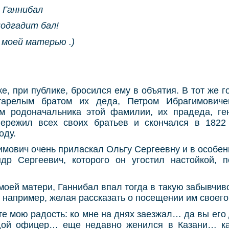
, Ганнибал
подгадит бал!
 моей матерью .)
же, при публике, бросился ему в объятия. В тот же 
тарелым братом их деда, Петром Ибрагимовиче
м родоначальника этой фамилии, их прадеда, г
ережил всех своих братьев и скончался в 1822
оду.
имович очень приласкал Ольгу Сергеевну и в особе
ндр Сергеевич, которого он угостил настойкой, 
моей матери, Ганнибал впал тогда в такую забывчиво
, например, желая рассказать о посещении им своего
те мою радость: ко мне на днях заезжал… да вы его
дой офицер… еще недавно женился в Казани… к