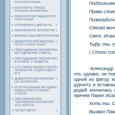
РУССКОГО ЯЗЫКА
Подполковн
КОНСПЕКТЫ УРОКОВ
Право слово
РУССКОЙ ЛИТЕРАТУРЫ
ПРАКТИЧЕСКИЕ ЗАДАНИЯ ПО
Пожалуйста
ПУНКТУАЦИИ
ИЗЛОЖЕНИЯ И ДИКТАНТЫ
Сделай мил
ПРАКТИКУМ ПО ЛИТЕРАТУРЕ
Свет, Исак
ВНЕКЛАССНЫЕ МЕРОПРИЯТИЯ
ДИДАКТИЧЕСКИЙ МАТЕРИАЛ
Тьфу, ты, 
ПО РУССКОМУ ЯЗЫКУ
ПРЕПОДАВАНИЕ ЛИТЕРАТУРЫ.
( Стихи со
МЕТОДИЧЕСКИЕ СОВЕТЫ
ПРЕПОДАВАНИЕ ЛИТЕРАТУРЫ
В XXI ВЕКЕ. СТАНДАРТЫ
СТО САМЫХ ВАЖНЫХ ТЕМ ПО
Александр 
ЛИТЕРАТУРЕ. ПОДГОТОВКА К
что, однако, не п
ЕГЭ
одной из фигур к
ДИДАКТИЧЕСКИЙ МАТЕРИАЛ
ПО ЛИТЕРАТУРЕ
дурноту и вставн
ИСПОЛЬЗОВАНИЕ МЕТОДИКИ
дядей кончилась 
РИВИНА ПРИ ИЗУЧЕНИИ
СТИХОВ
причем Павел Исаа
ЭЛЕКТИВНЫЙ КУРС
"ЗАРУБЕЖНАЯ ЛИТЕРАТУРА".
Хоть ты, С
10-11 КЛАССЫ
ЧИТАЕТ АВТОР
Вызвал Пав