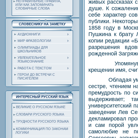
живых рассказах с
НЕПРАВИЛЬНЫЕ ПРАВИЛА,
ИЛИ КАК ЗАПОМИНАТЬ
душе. К сожалени
СЛОВАРНЫЕ СЛОВА
себе характер со
публики. Некоторы
СЛОВЕСНИКУ НА ЗАМЕТКУ
1858 году в Моск
Пушкина к брату 
АУДИОКНИГИ
копии редакции «
МИР ФРАЗЕОЛОГИИ
разрешения вдов
ОЛИМПИАДЫ ДЛЯ
ШКОЛЬНИКОВ
рожденной Загряж
УВЛЕКАТЕЛЬНОЕ
ЯЗЫКОЗНАНИЕ
Упомянув
РАБОТА С ТЕКСТОМ
крещении имя, счи
ГЕРОИ ДО ВСТРЕЧИ С
ПИСАТЕЛЕМ
Обладая ум
сестре, чтением н
премудрость по с
ИНТЕРЕСНЫЙ РУССКИЙ ЯЗЫК
выдерживает; т
университетский п
ВЕЛИКИЕ О РУССКОМ ЯЗЫКЕ
заведении Лев Се
СЛОВАРИ РУССКОГО ЯЗЫКА
декламировал прои
ТРУДНОСТИ РУССКОГО ЯЗЫКА
и сам порой увл
КОММУНИКАЦИЯ ПО ЗАКОНАМ
самолюбие не по
ЛОГИКИ
Сергеевич, запис