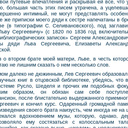
вои путевые впечатления и раскрывая ей все, что 
ю, большая часть этих писем утрачена, а уцелевши
вершенно интимный, не могут представлять особен
е же приписки моего дяди к сестре напечатаны в б
ве (в типографии С. Селивановского), под заглави
Льву Сергеевичу» (с 1820 по 1836 год включитель
Библиографических записок» Сергеем Александрови
ы дяди Льва Сергеевича, Елизаветы Алексан
ской.
 о втором брате моей матери, Льве, в честь котор
таю не лишним сказать о нем несколько слов.
ом далеко не дюжинным, Лев Сергеевич образовал 
аучных книг в отцовской библиотеке, убедясь, что
истеме Русло, Шеделя и прочих им подобных фоку
аким образом, он обязан сам себе поступ
ансион, после блистательно выдержанного приемног
ргеевич и кончил курс. Одаренный громадной памя
зведения своего брата наизусть, чем иногда не на ш
екался вдохновением музы, которую, однако, де
зволяло ему состязаться с колоссальным тал
авшийся, как сказано выше, «уходом» в неоднократ