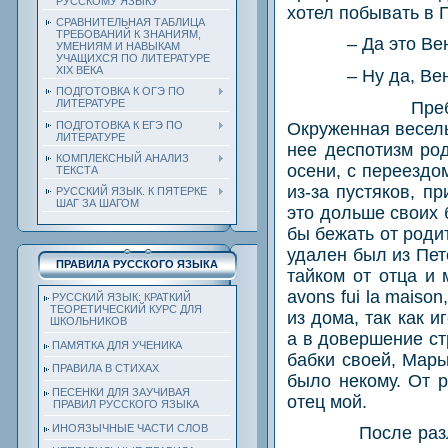
РУССКОМУ ЯЗЫКУ
хотел побывать в 
СРАВНИТЕЛЬНАЯ ТАБЛИЦА
ТРЕБОВАНИЙ К ЗНАНИЯМ,
– Да это Ве
УМЕНИЯМ И НАВЫКАМ
УЧАЩИХСЯ ПО ЛИТЕРАТУРЕ
ХIХ ВЕКА
– Ну да, Ве
ПОДГОТОВКА К ОГЭ ПО
ЛИТЕРАТУРЕ
Пре
ПОДГОТОВКА К ЕГЭ ПО
Окруженная веселы
ЛИТЕРАТУРЕ
нее деспотизм род
КОМПЛЕКСНЫЙ АНАЛИЗ
осени, с переездо
ТЕКСТА
из-за пустяков, п
РУССКИЙ ЯЗЫК. К ПЯТЕРКЕ
ШАГ ЗА ШАГОМ
это дольше своих 
бы бежать от роди
удален был из Пет
ПРАВИЛА РУССКОГО ЯЗЫКА
тайком от отца и 
avons fui la maison
РУССКИЙ ЯЗЫК: КРАТКИЙ
ТЕОРЕТИЧЕСКИЙ КУРС ДЛЯ
из дома, так как 
ШКОЛЬНИКОВ
а в довершение с
ПАМЯТКА ДЛЯ УЧЕНИКА
бабки своей, Марь
ПРАВИЛА В СТИХАХ
было некому. От р
ПЕСЕНКИ ДЛЯ ЗАУЧИВАЯ
отец мой.
ПРАВИЛ РУССКОГО ЯЗЫКА
ИНОЯЗЫЧНЫЕ ЧАСТИ СЛОВ
После раз