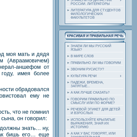
РОССИИ. ЛИТЕРАТОРЫ
ЛИТЕРАТУРА ДЛЯ СТУДЕНТОВ
ФИЛОЛОГИЧЕСКИХ
ФАКУЛЬТЕТОВ
КРАСИВАЯ И ПРАВИЛЬНАЯ РЕЧЬ
ЗНАЕМ ЛИ МЫ РУССКИЙ
ЯЗЫК?
год моя мать и дядя
В МИРЕ СЛОВ
м (Авраамовичем)
ПРАВИЛЬНО ЛИ МЫ ГОВОРИМ
енерал-аншефом от
ЗВОНИМ РУСИСТУ?
 году, имея более
КУЛЬТУРА РЕЧИ
ПАДЕЖИ, ВРЕМЕНА,
ЗАПЯТЫЕ...
нности обрадовался
А КАК ЛУЧШЕ СКАЗАТЬ?
повистовал ему не
ГОВОРИМ ПРАВИЛЬНО ПО
СМЫСЛУ ИЛИ ПО ФОРМЕ?
РЕЧЕВОЙ ЭТИКЕТ ДЛЯ ДЕТЕЙ
сть, что не помнил
И ВЗРОСЛЫХ
 сына, он говорил:
ИСПОЛЬЗУЙТЕ КРЫЛАТЫЕ
ВЫРАЖЕНИЯ, ЗНАЯ ИХ
ИСТОРИЮ
 должны знать… ну,
ак бишь его… еще
А КАК У ВАС ГОВОРЯТ, ИЛИ
ЗАНИМАТЕЛЬНАЯ