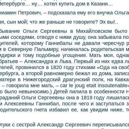
Петербурге… ну… хотел купить дом в Казани…
ниамин Петрович, – подсказала ему его внучка Ольг
ня, сын мой; что же раньше не говорите? Эх вы!..
бывание Ольги Сергеевны в Михайловском было 
ми соседями, отводя с ними душу, она забывала п
ителей, которому Ганнибалы не давали чересчур р
м в Северную Пальмиру, начиналась родительская 
ридирки и тому подобные угощения. Мать моя, одн
братьев – Александра и Льва. Первый из них едва л
телей, провинился в 1820 году стихами «Ода на своб
ербурга, а второй равномерно бежал из дома, запис
матери в Нижегородский драгунский полк, на Кавказ
, – говорила мне мать, – car le joug etait insoutenab
иго было невыносимо.) Детей пилила в особенности
траданий Ольги Сергеевны она в 1819 году лишилас
и Алексеевны Ганнибал, после чего и заступаться 
одительского гнета избавил ее, как увидим ниже, т
луки с сестрой Александр Сергеевич переписывалс