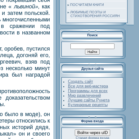
ПОСЧИТАЕМ КНИГИ
лне «
львиной»,
как
 и затем польской.
ЛЮБИМЫЕ ПОЭТЫ И
СТИХОТВОРЕНИЯ РОССИЯН
ь многочисленными
 в сражении под
вости в названном
Поиск
, оробев, пустился
леца, догоняй его,
ргеевич, взяв под
ез несколько минут
Друзья сайта
мира был наградой
Создать сайт
Все для веб-мастера
противоположность
Программы для всех
Мир развлечений
е доказательством
Лучшие сайты Рунета
ы.
Кулинарные рецепты
о было в моде), он
ретеры относились к
Форма входа
ных историй дядя,
Войти через uID
тыкал» он и своего
Старая форма входа