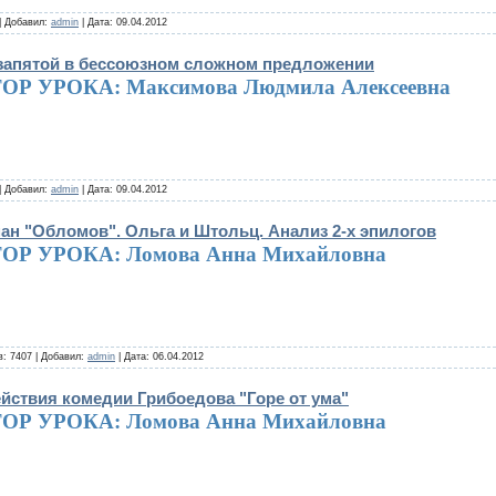
| Добавил:
admin
| Дата:
09.04.2012
с запятой в бессоюзном сложном предложении
ОР УРОКА: Максимова Людмила Алексеевна
| Добавил:
admin
| Дата:
09.04.2012
ан "Обломов". Ольга и Штольц. Анализ 2-х эпилогов
ОР УРОКА:
Ломова Анна Михайловна
: 7407 | Добавил:
admin
| Дата:
06.04.2012
ействия комедии Грибоедова "Горе от ума"
ОР УРОКА: Ломова Анна Михайловна