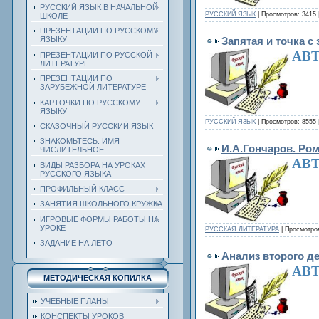
РУССКИЙ ЯЗЫК В НАЧАЛЬНОЙ
РУССКИЙ ЯЗЫК
| Просмотров: 3415 
ШКОЛЕ
ПРЕЗЕНТАЦИИ ПО РУССКОМУ
Запятая и точка 
ЯЗЫКУ
АВТ
ПРЕЗЕНТАЦИИ ПО РУССКОЙ
ЛИТЕРАТУРЕ
ПРЕЗЕНТАЦИИ ПО
ЗАРУБЕЖНОЙ ЛИТЕРАТУРЕ
КАРТОЧКИ ПО РУССКОМУ
ЯЗЫКУ
РУССКИЙ ЯЗЫК
| Просмотров: 8555 
СКАЗОЧНЫЙ РУССКИЙ ЯЗЫК
ЗНАКОМЬТЕСЬ: ИМЯ
И.А.Гончаров. Ром
ЧИСЛИТЕЛЬНОЕ
АВТ
ВИДЫ РАЗБОРА НА УРОКАХ
РУССКОГО ЯЗЫКА
ПРОФИЛЬНЫЙ КЛАСС
ЗАНЯТИЯ ШКОЛЬНОГО КРУЖКА
ИГРОВЫЕ ФОРМЫ РАБОТЫ НА
УРОКЕ
РУССКАЯ ЛИТЕРАТУРА
| Просмотров
ЗАДАНИЕ НА ЛЕТО
Анализ второго д
АВТ
МЕТОДИЧЕСКАЯ КОПИЛКА
УЧЕБНЫЕ ПЛАНЫ
КОНСПЕКТЫ УРОКОВ