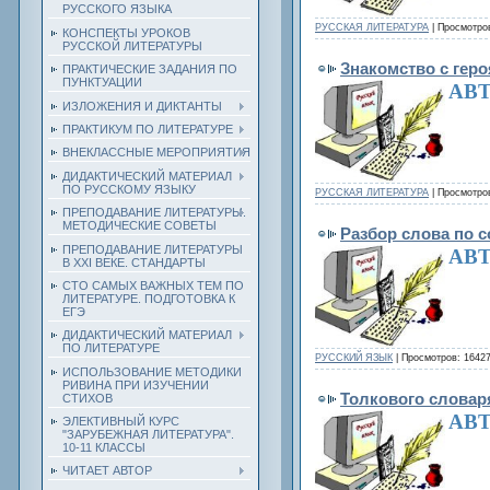
РУССКОГО ЯЗЫКА
РУССКАЯ ЛИТЕРАТУРА
| Просмотров
КОНСПЕКТЫ УРОКОВ
РУССКОЙ ЛИТЕРАТУРЫ
Знакомство с геро
ПРАКТИЧЕСКИЕ ЗАДАНИЯ ПО
ПУНКТУАЦИИ
АВТ
ИЗЛОЖЕНИЯ И ДИКТАНТЫ
ПРАКТИКУМ ПО ЛИТЕРАТУРЕ
ВНЕКЛАССНЫЕ МЕРОПРИЯТИЯ
ДИДАКТИЧЕСКИЙ МАТЕРИАЛ
ПО РУССКОМУ ЯЗЫКУ
РУССКАЯ ЛИТЕРАТУРА
| Просмотров
ПРЕПОДАВАНИЕ ЛИТЕРАТУРЫ.
МЕТОДИЧЕСКИЕ СОВЕТЫ
Разбор слова по с
ПРЕПОДАВАНИЕ ЛИТЕРАТУРЫ
АВТ
В XXI ВЕКЕ. СТАНДАРТЫ
СТО САМЫХ ВАЖНЫХ ТЕМ ПО
ЛИТЕРАТУРЕ. ПОДГОТОВКА К
ЕГЭ
ДИДАКТИЧЕСКИЙ МАТЕРИАЛ
ПО ЛИТЕРАТУРЕ
РУССКИЙ ЯЗЫК
| Просмотров: 16427
ИСПОЛЬЗОВАНИЕ МЕТОДИКИ
РИВИНА ПРИ ИЗУЧЕНИИ
Толкового словар
СТИХОВ
АВТ
ЭЛЕКТИВНЫЙ КУРС
"ЗАРУБЕЖНАЯ ЛИТЕРАТУРА".
10-11 КЛАССЫ
ЧИТАЕТ АВТОР