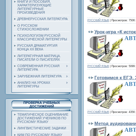
КНИГИ И ПОСОБИЯ,
ХАРАКТЕРИЗУЮЩИЕ
ЛИТЕРАТУРНЫЕ
ПРОИЗВЕДЕНИЯ
ДРЕВНЕРУССКАЯ ЛИТЕРАТУРА
РУССКИЙ ЯЗЫК
| Просмотров: 7506 
О РУССКОМ
СТИХОСЛОЖЕНИИ
Урок-игра «К исто
ПСИХОЛОГИЗМ РУССКОЙ
АВТ
КЛАССИЧЕСКОЙ ЛИТЕРАТУРЫ
РУССКАЯ ДРАМАТУРГИЯ
КОНЦА ХХ ВЕКА
ЛИТЕРАТУРНАЯ МАТРИЦА.
ПИСАТЕЛИ О ПИСАТЕЛЯХ
СОВРЕМЕННАЯ РУССКАЯ
РУССКИЙ ЯЗЫК
| Просмотров: 5099 
ЛИТЕРАТУРА
ЗАРУБЕЖНАЯ ЛИТЕРАТУРА
Готовимся к ЕГЭ. 
АНАЛИЗ НА УРОКАХ
АВТ
ЛИТЕРАТУРЫ
ПРОВЕРКА УЧЕБНЫХ
ДОСТИЖЕНИЙ
РУССКИЙ ЯЗЫК
| Просмотров: 4356 
ТЕМАТИЧЕСКОЕ ОЦЕНИВАНИЕ
ДОСТИЖЕНИЙ УЧЕНИКОВ ПО
РУССКОМУ ЯЗЫКУ
Метод аудировани
ЛИНГВИСТИЧЕСКИЕ ЗАДАЧКИ
АВТ
КИМ ПО РУССКОМУ ЯЗЫКУ