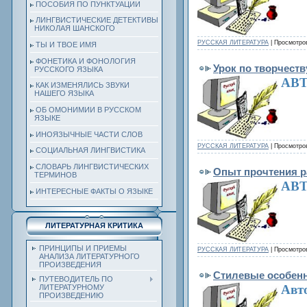
ПОСОБИЯ ПО ПУНКТУАЦИИ
ЛИНГВИСТИЧЕСКИЕ ДЕТЕКТИВЫ
НИКОЛАЯ ШАНСКОГО
РУССКАЯ ЛИТЕРАТУРА
| Просмотров
ТЫ И ТВОЕ ИМЯ
ФОНЕТИКА И ФОНОЛОГИЯ
Урок по творчеств
РУССКОГО ЯЗЫКА
АВТ
КАК ИЗМЕНЯЛИСЬ ЗВУКИ
НАШЕГО ЯЗЫКА
ОБ ОМОНИМИИ В РУССКОМ
ЯЗЫКЕ
ИНОЯЗЫЧНЫЕ ЧАСТИ СЛОВ
РУССКАЯ ЛИТЕРАТУРА
| Просмотров
СОЦИАЛЬНАЯ ЛИНГВИСТИКА
СЛОВАРЬ ЛИНГВИСТИЧЕСКИХ
Опыт прочтения р
ТЕРМИНОВ
АВТ
ИНТЕРЕСНЫЕ ФАКТЫ О ЯЗЫКЕ
ЛИТЕРАТУРНАЯ КРИТИКА
ПРИНЦИПЫ И ПРИЕМЫ
РУССКАЯ ЛИТЕРАТУРА
| Просмотров
АНАЛИЗА ЛИТЕРАТУРНОГО
ПРОИЗВЕДЕНИЯ
Стилевые особенн
ПУТЕВОДИТЕЛЬ ПО
Авт
ЛИТЕРАТУРНОМУ
ПРОИЗВЕДЕНИЮ