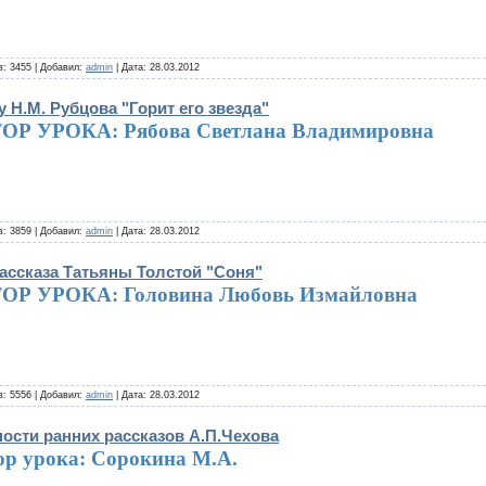
: 3455 | Добавил:
admin
| Дата:
28.03.2012
у Н.М. Рубцова "Горит его звезда"
ОР УРОКА: Рябова Светлана Владимировна
: 3859 | Добавил:
admin
| Дата:
28.03.2012
ассказа Татьяны Толстой "Соня"
ОР УРОКА: Головина Любовь Измайловна
: 5556 | Добавил:
admin
| Дата:
28.03.2012
ости ранних рассказов А.П.Чехова
ор урока: Сорокина М.А.