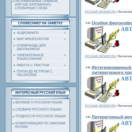
НЕПРАВИЛЬНЫЕ ПРАВИЛА,
ИЛИ КАК ЗАПОМИНАТЬ
СЛОВАРНЫЕ СЛОВА
РУССКАЯ ЛИТЕРАТУРА
| Просмотров
Особое философск
СЛОВЕСНИКУ НА ЗАМЕТКУ
АВТ
АУДИОКНИГИ
МИР ФРАЗЕОЛОГИИ
ОЛИМПИАДЫ ДЛЯ
ШКОЛЬНИКОВ
УВЛЕКАТЕЛЬНОЕ
РУССКАЯ ЛИТЕРАТУРА
| Просмотров
ЯЗЫКОЗНАНИЕ
РАБОТА С ТЕКСТОМ
Интегрированный 
ГЕРОИ ДО ВСТРЕЧИ С
литературного пр
ПИСАТЕЛЕМ
АВТ
ИНТЕРЕСНЫЙ РУССКИЙ ЯЗЫК
ВЕЛИКИЕ О РУССКОМ ЯЗЫКЕ
РУССКАЯ ЛИТЕРАТУРА
| Просмотров
СЛОВАРИ РУССКОГО ЯЗЫКА
ТРУДНОСТИ РУССКОГО ЯЗЫКА
Литературный веч
АВТ
КОММУНИКАЦИЯ ПО ЗАКОНАМ
ЛОГИКИ