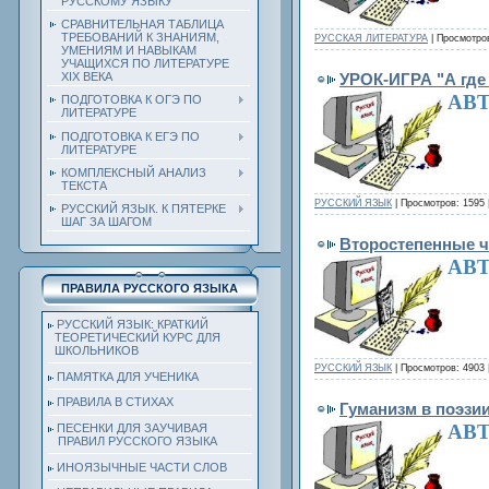
РУССКОМУ ЯЗЫКУ
СРАВНИТЕЛЬНАЯ ТАБЛИЦА
ТРЕБОВАНИЙ К ЗНАНИЯМ,
РУССКАЯ ЛИТЕРАТУРА
| Просмотров
УМЕНИЯМ И НАВЫКАМ
УЧАЩИХСЯ ПО ЛИТЕРАТУРЕ
ХIХ ВЕКА
УРОК-ИГРА "А где
АВТ
ПОДГОТОВКА К ОГЭ ПО
ЛИТЕРАТУРЕ
ПОДГОТОВКА К ЕГЭ ПО
ЛИТЕРАТУРЕ
КОМПЛЕКСНЫЙ АНАЛИЗ
ТЕКСТА
РУССКИЙ ЯЗЫК
| Просмотров: 1595 
РУССКИЙ ЯЗЫК. К ПЯТЕРКЕ
ШАГ ЗА ШАГОМ
Второстепенные 
АВТ
ПРАВИЛА РУССКОГО ЯЗЫКА
РУССКИЙ ЯЗЫК: КРАТКИЙ
ТЕОРЕТИЧЕСКИЙ КУРС ДЛЯ
ШКОЛЬНИКОВ
РУССКИЙ ЯЗЫК
| Просмотров: 4903 
ПАМЯТКА ДЛЯ УЧЕНИКА
ПРАВИЛА В СТИХАХ
Гуманизм в поэзии
АВТ
ПЕСЕНКИ ДЛЯ ЗАУЧИВАЯ
ПРАВИЛ РУССКОГО ЯЗЫКА
ИНОЯЗЫЧНЫЕ ЧАСТИ СЛОВ