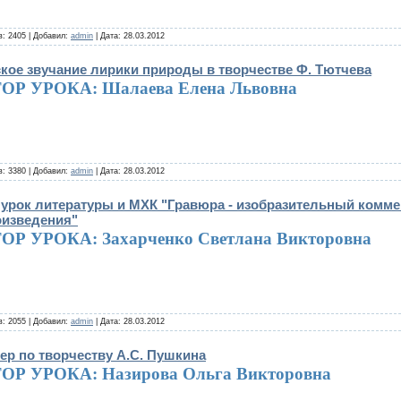
: 2405 | Добавил:
admin
| Дата:
28.03.2012
ое звучание лирики природы в творчестве Ф. Тютчева
ОР УРОКА: Шалаева Елена Львовна
: 3380 | Добавил:
admin
| Дата:
28.03.2012
урок литературы и МХК "Гравюра - изобразительный комме
оизведения"
ОР УРОКА: Захарченко Светлана Викторовна
: 2055 | Добавил:
admin
| Дата:
28.03.2012
ер по творчеству А.С. Пушкина
ОР УРОКА: Назирова Ольга Викторовна