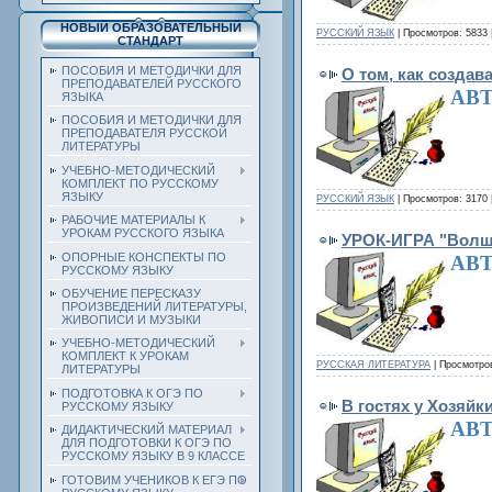
НОВЫЙ ОБРАЗОВАТЕЛЬНЫЙ
РУССКИЙ ЯЗЫК
| Просмотров: 5833 
СТАНДАРТ
ПОСОБИЯ И МЕТОДИЧКИ ДЛЯ
О том, как созда
ПРЕПОДАВАТЕЛЕЙ РУССКОГО
АВТ
ЯЗЫКА
ПОСОБИЯ И МЕТОДИЧКИ ДЛЯ
ПРЕПОДАВАТЕЛЯ РУССКОЙ
ЛИТЕРАТУРЫ
УЧЕБНО-МЕТОДИЧЕСКИЙ
КОМПЛЕКТ ПО РУССКОМУ
ЯЗЫКУ
РУССКИЙ ЯЗЫК
| Просмотров: 3170 
РАБОЧИЕ МАТЕРИАЛЫ К
УРОКАМ РУССКОГО ЯЗЫКА
УРОК-ИГРА "Волш
ОПОРНЫЕ КОНСПЕКТЫ ПО
АВТ
РУССКОМУ ЯЗЫКУ
ОБУЧЕНИЕ ПЕРЕСКАЗУ
ПРОИЗВЕДЕНИЙ ЛИТЕРАТУРЫ,
ЖИВОПИСИ И МУЗЫКИ
УЧЕБНО-МЕТОДИЧЕСКИЙ
КОМПЛЕКТ К УРОКАМ
РУССКАЯ ЛИТЕРАТУРА
| Просмотров
ЛИТЕРАТУРЫ
ПОДГОТОВКА К ОГЭ ПО
В гостях у Хозяй
РУССКОМУ ЯЗЫКУ
АВТ
ДИДАКТИЧЕСКИЙ МАТЕРИАЛ
ДЛЯ ПОДГОТОВКИ К ОГЭ ПО
РУССКОМУ ЯЗЫКУ В 9 КЛАССЕ
ГОТОВИМ УЧЕНИКОВ К ЕГЭ ПО