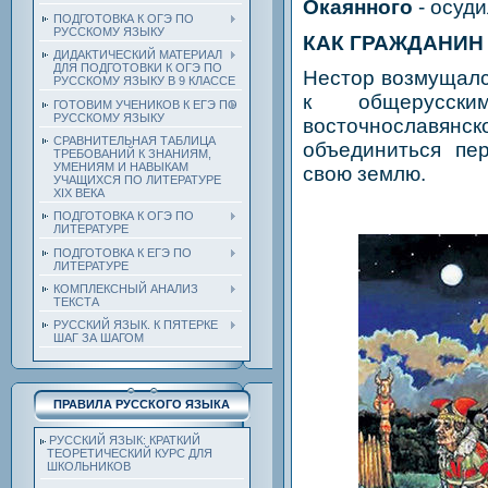
Окаянного
- осуд
ПОДГОТОВКА К ОГЭ ПО
РУССКОМУ ЯЗЫКУ
КАК ГРАЖДАНИН
ДИДАКТИЧЕСКИЙ МАТЕРИАЛ
ДЛЯ ПОДГОТОВКИ К ОГЭ ПО
Нестор возмущалс
РУССКОМУ ЯЗЫКУ В 9 КЛАССЕ
к общерусск
ГОТОВИМ УЧЕНИКОВ К ЕГЭ ПО
РУССКОМУ ЯЗЫКУ
восточнославя
СРАВНИТЕЛЬНАЯ ТАБЛИЦА
объединиться пе
ТРЕБОВАНИЙ К ЗНАНИЯМ,
УМЕНИЯМ И НАВЫКАМ
свою землю.
УЧАЩИХСЯ ПО ЛИТЕРАТУРЕ
ХIХ ВЕКА
ПОДГОТОВКА К ОГЭ ПО
ЛИТЕРАТУРЕ
ПОДГОТОВКА К ЕГЭ ПО
ЛИТЕРАТУРЕ
КОМПЛЕКСНЫЙ АНАЛИЗ
ТЕКСТА
РУССКИЙ ЯЗЫК. К ПЯТЕРКЕ
ШАГ ЗА ШАГОМ
ПРАВИЛА РУССКОГО ЯЗЫКА
РУССКИЙ ЯЗЫК: КРАТКИЙ
ТЕОРЕТИЧЕСКИЙ КУРС ДЛЯ
ШКОЛЬНИКОВ