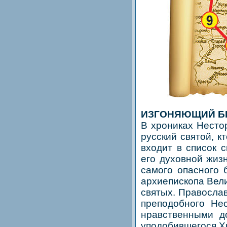
ИЗГОНЯЮЩИЙ Б
В хрониках Несто
русский святой, к
входит в список 
его духовной жизн
самого опасного 
архиепископа Вели
святых. Правосла
преподобного Не
нравственными д
уподобившегося Х