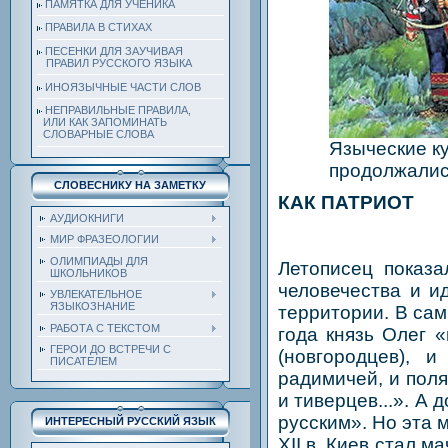
ПАМЯТКА ДЛЯ УЧЕНИКА
ПРАВИЛА В СТИХАХ
ПЕСЕНКИ ДЛЯ ЗАУЧИВАЯ
ПРАВИЛ РУССКОГО ЯЗЫКА
ИНОЯЗЫЧНЫЕ ЧАСТИ СЛОВ
НЕПРАВИЛЬНЫЕ ПРАВИЛА,
ИЛИ КАК ЗАПОМИНАТЬ
СЛОВАРНЫЕ СЛОВА
Языческие к
продолжалис
СЛОВЕСНИКУ НА ЗАМЕТКУ
КАК ПАТРИОТ
АУДИОКНИГИ
МИР ФРАЗЕОЛОГИИ
ОЛИМПИАДЫ ДЛЯ
Летописец показа
ШКОЛЬНИКОВ
человечества и и
УВЛЕКАТЕЛЬНОЕ
ЯЗЫКОЗНАНИЕ
территории. В са
РАБОТА С ТЕКСТОМ
года князь Олег 
ГЕРОИ ДО ВСТРЕЧИ С
(новгородцев), 
ПИСАТЕЛЕМ
радимичей, и полян
и тиверцев...». А 
русским». Но эта 
ИНТЕРЕСНЫЙ РУССКИЙ ЯЗЫК
XII в. Киев стал 