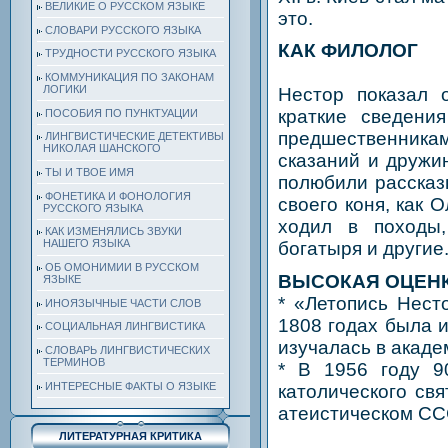
ВЕЛИКИЕ О РУССКОМ ЯЗЫКЕ
это.
СЛОВАРИ РУССКОГО ЯЗЫКА
КАК ФИЛОЛОГ
ТРУДНОСТИ РУССКОГО ЯЗЫКА
КОММУНИКАЦИЯ ПО ЗАКОНАМ
ЛОГИКИ
Нестор показал 
краткие сведени
ПОСОБИЯ ПО ПУНКТУАЦИИ
предшественник
ЛИНГВИСТИЧЕСКИЕ ДЕТЕКТИВЫ
НИКОЛАЯ ШАНСКОГО
сказаний и дружи
ТЫ И ТВОЕ ИМЯ
полюбили рассказы
ФОНЕТИКА И ФОНОЛОГИЯ
своего коня, как 
РУССКОГО ЯЗЫКА
ходил в походы,
КАК ИЗМЕНЯЛИСЬ ЗВУКИ
НАШЕГО ЯЗЫКА
богатыря и другие
ОБ ОМОНИМИИ В РУССКОМ
ВЫСОКАЯ ОЦЕН
ЯЗЫКЕ
* «Летопись Нест
ИНОЯЗЫЧНЫЕ ЧАСТИ СЛОВ
1808 годах была и
СОЦИАЛЬНАЯ ЛИНГВИСТИКА
изучалась в акаде
СЛОВАРЬ ЛИНГВИСТИЧЕСКИХ
ТЕРМИНОВ
* В 1956 году 9
ИНТЕРЕСНЫЕ ФАКТЫ О ЯЗЫКЕ
католического св
атеистическом СС
ЛИТЕРАТУРНАЯ КРИТИКА