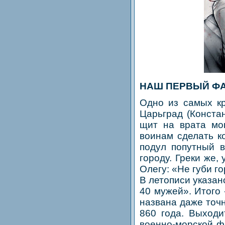
НАШ ПЕРВЫЙ Ф
Одно из самых к
Царьград (Констан
щит на врата мо
воинам сделать ко
подул попутный в
городу. Греки же,
Олегу: «Не губи г
В летописи указан
40 мужей». Итого 
названа даже точн
860 года. Выходи
военно-морской ф