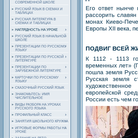
СОВРЕМЕННОЙ ШКОЛЕ
Его ответ нынче 
РУССКИЙ ЯЗЫК В СХЕМАХ И
ТАБЛИЦАХ
рассорить славян
РУССКАЯ ЛИТЕРАТУРА В
монах Киево-Пече
СХЕМАХ И ТАБЛИЦАХ
Европы XII века, 
НАГЛЯДНОСТЬ НА УРОКЕ
РУССКИЙ ЯЗЫК В НАЧАЛЬНОЙ
ШКОЛЕ
ПРЕЗЕНТАЦИИ ПО РУССКОМУ
ПОДВИГ ВСЕЙ Ж
ЯЗЫКУ
ПРЕЗЕНТАЦИИ ПО РУССКОЙ
К 1112 - 1113 г
ЛИТЕРАТУРЕ
временных лет» (П
ПРЕЗЕНТАЦИИ ПО
ЗАРУБЕЖНОЙ ЛИТЕРАТУРЕ
пошла земля Русск
КАРТОЧКИ ПО РУССКОМУ
Русская земля с
ЯЗЫКУ
художественное
СКАЗОЧНЫЙ РУССКИЙ ЯЗЫК
европейской сред
ЗНАКОМЬТЕСЬ: ИМЯ
ЧИСЛИТЕЛЬНОЕ
России есть чем г
ВИДЫ РАЗБОРА НА УРОКАХ
РУССКОГО ЯЗЫКА
ПРОФИЛЬНЫЙ КЛАСС
ЗАНЯТИЯ ШКОЛЬНОГО КРУЖКА
ИГРОВЫЕ ФОРМЫ РАБОТЫ НА
УРОКЕ