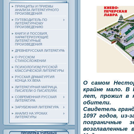
ПРИНЦИПЫ И ПРИЕМЫ
АНАЛИЗА ЛИТЕРАТУРНОГО
ПРОИЗВЕДЕНИЯ
ПУТЕВОДИТЕЛЬ ПО
ЛИТЕРАТУРНОМУ
ПРОИЗВЕДЕНИЮ
КНИГИ И ПОСОБИЯ,
ХАРАКТЕРИЗУЮЩИЕ
ЛИТЕРАТУРНЫЕ
ПРОИЗВЕДЕНИЯ
ДРЕВНЕРУССКАЯ ЛИТЕРАТУРА
О РУССКОМ
СТИХОСЛОЖЕНИИ
ПСИХОЛОГИЗМ РУССКОЙ
КЛАССИЧЕСКОЙ ЛИТЕРАТУРЫ
РУССКАЯ ДРАМАТУРГИЯ
КОНЦА ХХ ВЕКА
О самом Нестор
ЛИТЕРАТУРНАЯ МАТРИЦА.
крайне мало. В
ПИСАТЕЛИ О ПИСАТЕЛЯХ
лет, прожил в 
СОВРЕМЕННАЯ РУССКАЯ
ЛИТЕРАТУРА
обители.
ЗАРУБЕЖНАЯ ЛИТЕРАТУРА
Свидетель гранд
АНАЛИЗ НА УРОКАХ
1097 годов, из
ЛИТЕРАТУРЫ
пограничные 
возглавленные 
ПРОВЕРКА УЧЕБНЫХ