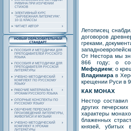
РИВИНА ПРИ ИЗУЧЕНИИ
СТИХОВ
ЭЛЕКТИВНЫЙ КУРС
"ЗАРУБЕЖНАЯ ЛИТЕРАТУРА".
10-11 КЛАССЫ
ЧИТАЕТ АВТОР
Летописец снабди
договоров древне
НОВЫЙ ОБРАЗОВАТЕЛЬНЫЙ
греками, документ
СТАНДАРТ
западноевропейск
ПОСОБИЯ И МЕТОДИЧКИ ДЛЯ
ПРЕПОДАВАТЕЛЕЙ РУССКОГО
От Нестора мы зн
ЯЗЫКА
866 году; о со
ПОСОБИЯ И МЕТОДИЧКИ ДЛЯ
ПРЕПОДАВАТЕЛЯ РУССКОЙ
Мефодием
; о кр
ЛИТЕРАТУРЫ
Владимира
в Херс
УЧЕБНО-МЕТОДИЧЕСКИЙ
КОМПЛЕКТ ПО РУССКОМУ
крещении Руси в 9
ЯЗЫКУ
РАБОЧИЕ МАТЕРИАЛЫ К
КАК МОНАХ
УРОКАМ РУССКОГО ЯЗЫКА
Нестор составил
ОПОРНЫЕ КОНСПЕКТЫ ПО
РУССКОМУ ЯЗЫКУ
других печерских
ОБУЧЕНИЕ ПЕРЕСКАЗУ
характеры монахо
ПРОИЗВЕДЕНИЙ ЛИТЕРАТУРЫ,
ЖИВОПИСИ И МУЗЫКИ
блаженных страс
УЧЕБНО-МЕТОДИЧЕСКИЙ
князей, убитых
КОМПЛЕКТ К УРОКАМ
ЛИТЕРАТУРЫ