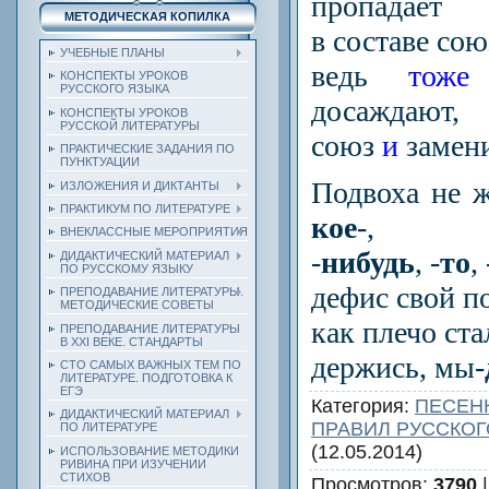
пропадает
МЕТОДИЧЕСКАЯ КОПИЛКА
в составе сою
УЧЕБНЫЕ ПЛАНЫ
ведь
тоже
КОНСПЕКТЫ УРОКОВ
РУССКОГО ЯЗЫКА
досаждают,
КОНСПЕКТЫ УРОКОВ
РУССКОЙ ЛИТЕРАТУРЫ
союз
и
замени
ПРАКТИЧЕСКИЕ ЗАДАНИЯ ПО
ПУНКТУАЦИИ
Подвоха не ж
ИЗЛОЖЕНИЯ И ДИКТАНТЫ
ПРАКТИКУМ ПО ЛИТЕРАТУРЕ
кое
-,
ВНЕКЛАССНЫЕ МЕРОПРИЯТИЯ
-
нибудь
, -
то
, 
ДИДАКТИЧЕСКИЙ МАТЕРИАЛ
ПО РУССКОМУ ЯЗЫКУ
дефис свой по
ПРЕПОДАВАНИЕ ЛИТЕРАТУРЫ.
МЕТОДИЧЕСКИЕ СОВЕТЫ
как плечо ста
ПРЕПОДАВАНИЕ ЛИТЕРАТУРЫ
В XXI ВЕКЕ. СТАНДАРТЫ
держись, мы-
СТО САМЫХ ВАЖНЫХ ТЕМ ПО
ЛИТЕРАТУРЕ. ПОДГОТОВКА К
ЕГЭ
Категория
:
ПЕСЕН
ДИДАКТИЧЕСКИЙ МАТЕРИАЛ
ПРАВИЛ РУССКОГ
ПО ЛИТЕРАТУРЕ
(12.05.2014)
ИСПОЛЬЗОВАНИЕ МЕТОДИКИ
РИВИНА ПРИ ИЗУЧЕНИИ
СТИХОВ
Просмотров
:
3790