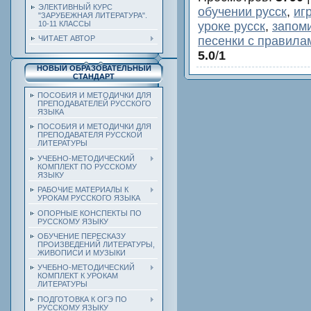
ЭЛЕКТИВНЫЙ КУРС
обучении русск
,
иг
"ЗАРУБЕЖНАЯ ЛИТЕРАТУРА".
уроке русск
,
запоми
10-11 КЛАССЫ
песенки с правила
ЧИТАЕТ АВТОР
5.0
/
1
НОВЫЙ ОБРАЗОВАТЕЛЬНЫЙ
СТАНДАРТ
ПОСОБИЯ И МЕТОДИЧКИ ДЛЯ
ПРЕПОДАВАТЕЛЕЙ РУССКОГО
ЯЗЫКА
ПОСОБИЯ И МЕТОДИЧКИ ДЛЯ
ПРЕПОДАВАТЕЛЯ РУССКОЙ
ЛИТЕРАТУРЫ
УЧЕБНО-МЕТОДИЧЕСКИЙ
КОМПЛЕКТ ПО РУССКОМУ
ЯЗЫКУ
РАБОЧИЕ МАТЕРИАЛЫ К
УРОКАМ РУССКОГО ЯЗЫКА
ОПОРНЫЕ КОНСПЕКТЫ ПО
РУССКОМУ ЯЗЫКУ
ОБУЧЕНИЕ ПЕРЕСКАЗУ
ПРОИЗВЕДЕНИЙ ЛИТЕРАТУРЫ,
ЖИВОПИСИ И МУЗЫКИ
УЧЕБНО-МЕТОДИЧЕСКИЙ
КОМПЛЕКТ К УРОКАМ
ЛИТЕРАТУРЫ
ПОДГОТОВКА К ОГЭ ПО
РУССКОМУ ЯЗЫКУ