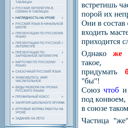
встретишь ча
ТАБЛИЦАХ
РУССКАЯ ЛИТЕРАТУРА В
порой их неп
СХЕМАХ И ТАБЛИЦАХ
НАГЛЯДНОСТЬ НА УРОКЕ
Они в состав 
РУССКИЙ ЯЗЫК В НАЧАЛЬНОЙ
ШКОЛЕ
входить маст
ПРЕЗЕНТАЦИИ ПО РУССКОМУ
ЯЗЫКУ
приходится с
ПРЕЗЕНТАЦИИ ПО РУССКОЙ
ЛИТЕРАТУРЕ
Однако
же
ПРЕЗЕНТАЦИИ ПО
ЗАРУБЕЖНОЙ ЛИТЕРАТУРЕ
такое,
КАРТОЧКИ ПО РУССКОМУ
ЯЗЫКУ
придумать
СКАЗОЧНЫЙ РУССКИЙ ЯЗЫК
ЗНАКОМЬТЕСЬ: ИМЯ
"бы"!
ЧИСЛИТЕЛЬНОЕ
ВИДЫ РАЗБОРА НА УРОКАХ
Союз
чтоб
РУССКОГО ЯЗЫКА
под конвоем,
ПРОФИЛЬНЫЙ КЛАСС
ЗАНЯТИЯ ШКОЛЬНОГО КРУЖКА
в союзе таком
ИГРОВЫЕ ФОРМЫ РАБОТЫ НА
УРОКЕ
Частица "же
ЗАДАНИЕ НА ЛЕТО