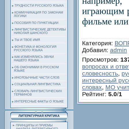
наприме
ТРУДНОСТИ РУССКОГО ЯЗЫКА
играющим р
КОММУНИКАЦИЯ ПО ЗАКОНАМ
ЛОГИКИ
фильме или
ПОСОБИЯ ПО ПУНКТУАЦИИ
ЛИНГВИСТИЧЕСКИЕ ДЕТЕКТИВЫ
НИКОЛАЯ ШАНСКОГО
ТЫ И ТВОЕ ИМЯ
Категория
:
ВОП
ФОНЕТИКА И ФОНОЛОГИЯ
Добавил
:
admin
РУССКОГО ЯЗЫКА
КАК ИЗМЕНЯЛИСЬ ЗВУКИ
Просмотров
:
13
НАШЕГО ЯЗЫКА
вопросах и отве
ОБ ОМОНИМИИ В РУССКОМ
ЯЗЫКЕ
словесность
,
ру
ИНОЯЗЫЧНЫЕ ЧАСТИ СЛОВ
интересный рус
СОЦИАЛЬНАЯ ЛИНГВИСТИКА
словах
,
МО учит
СЛОВАРЬ ЛИНГВИСТИЧЕСКИХ
Рейтинг
:
5.0
/
1
ТЕРМИНОВ
ИНТЕРЕСНЫЕ ФАКТЫ О ЯЗЫКЕ
ЛИТЕРАТУРНАЯ КРИТИКА
ПРИНЦИПЫ И ПРИЕМЫ
АНАЛИЗА ЛИТЕРАТУРНОГО