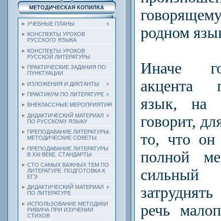
МЕТОДИЧЕСКАЯ КОПИЛКА
говоряще
УЧЕБНЫЕ ПЛАНЫ
родном язы
КОНСПЕКТЫ УРОКОВ
РУССКОГО ЯЗЫКА
КОНСПЕКТЫ УРОКОВ
РУССКОЙ ЛИТЕРАТУРЫ
Иначе го
ПРАКТИЧЕСКИЕ ЗАДАНИЯ ПО
ПУНКТУАЦИИ
акцент
а п
ИЗЛОЖЕНИЯ И ДИКТАНТЫ
ПРАКТИКУМ ПО ЛИТЕРАТУРЕ
язык, на 
ВНЕКЛАССНЫЕ МЕРОПРИЯТИЯ
ДИДАКТИЧЕСКИЙ МАТЕРИАЛ
говорит, дл
ПО РУССКОМУ ЯЗЫКУ
ПРЕПОДАВАНИЕ ЛИТЕРАТУРЫ.
то, что он
МЕТОДИЧЕСКИЕ СОВЕТЫ
ПРЕПОДАВАНИЕ ЛИТЕРАТУРЫ
полной ме
В XXI ВЕКЕ. СТАНДАРТЫ
СТО САМЫХ ВАЖНЫХ ТЕМ ПО
сильны
ЛИТЕРАТУРЕ. ПОДГОТОВКА К
ЕГЭ
затруднять
ДИДАКТИЧЕСКИЙ МАТЕРИАЛ
ПО ЛИТЕРАТУРЕ
ИСПОЛЬЗОВАНИЕ МЕТОДИКИ
речь мало
РИВИНА ПРИ ИЗУЧЕНИИ
СТИХОВ