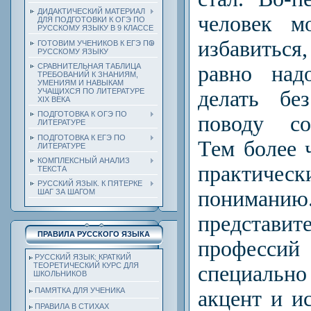
ДИДАКТИЧЕСКИЙ МАТЕРИАЛ
человек 
ДЛЯ ПОДГОТОВКИ К ОГЭ ПО
РУССКОМУ ЯЗЫКУ В 9 КЛАССЕ
избавиться
ГОТОВИМ УЧЕНИКОВ К ЕГЭ ПО
РУССКОМУ ЯЗЫКУ
равно над
СРАВНИТЕЛЬНАЯ ТАБЛИЦА
ТРЕБОВАНИЙ К ЗНАНИЯМ,
УМЕНИЯМ И НАВЫКАМ
делать бе
УЧАЩИХСЯ ПО ЛИТЕРАТУРЕ
ХIХ ВЕКА
ПОДГОТОВКА К ОГЭ ПО
поводу со
ЛИТЕРАТУРЕ
ПОДГОТОВКА К ЕГЭ ПО
Тем более 
ЛИТЕРАТУРЕ
КОМПЛЕКСНЫЙ АНАЛИЗ
практическ
ТЕКСТА
РУССКИЙ ЯЗЫК. К ПЯТЕРКЕ
пониман
ШАГ ЗА ШАГОМ
представи
ПРАВИЛА РУССКОГО ЯЗЫКА
профес
РУССКИЙ ЯЗЫК: КРАТКИЙ
ТЕОРЕТИЧЕСКИЙ КУРС ДЛЯ
специальн
ШКОЛЬНИКОВ
ПАМЯТКА ДЛЯ УЧЕНИКА
акцент
и ис
ПРАВИЛА В СТИХАХ