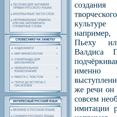
создания
ПЕСЕНКИ ДЛЯ ЗАУЧИВАЯ
ПРАВИЛ РУССКОГО ЯЗЫКА
творческог
ИНОЯЗЫЧНЫЕ ЧАСТИ СЛОВ
НЕПРАВИЛЬНЫЕ ПРАВИЛА,
культуре 
ИЛИ КАК ЗАПОМИНАТЬ
СЛОВАРНЫЕ СЛОВА
например
Пьеху ил
СЛОВЕСНИКУ НА ЗАМЕТКУ
АУДИОКНИГИ
Валдиса П
МИР ФРАЗЕОЛОГИИ
подчёрки
ОЛИМПИАДЫ ДЛЯ
ШКОЛЬНИКОВ
именн
УВЛЕКАТЕЛЬНОЕ
ЯЗЫКОЗНАНИЕ
РАБОТА С ТЕКСТОМ
выступлен
ГЕРОИ ДО ВСТРЕЧИ С
ПИСАТЕЛЕМ
же речи он 
совсем нео
ИНТЕРЕСНЫЙ РУССКИЙ ЯЗЫК
имитации р
ВЕЛИКИЕ О РУССКОМ ЯЗЫКЕ
СЛОВАРИ РУССКОГО ЯЗЫКА