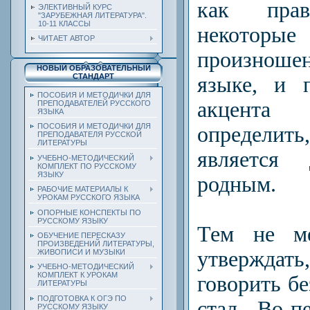
как прав
ЭЛЕКТИВНЫЙ КУРС
"ЗАРУБЕЖНАЯ ЛИТЕРАТУРА".
10-11 КЛАССЫ
некоторы
ЧИТАЕТ АВТОР
произнош
НОВЫЙ ОБРАЗОВАТЕЛЬНЫЙ
СТАНДАРТ
языке, и 
ПОСОБИЯ И МЕТОДИЧКИ ДЛЯ
акцент
а 
ПРЕПОДАВАТЕЛЕЙ РУССКОГО
ЯЗЫКА
ПОСОБИЯ И МЕТОДИЧКИ ДЛЯ
определи
ПРЕПОДАВАТЕЛЯ РУССКОЙ
ЛИТЕРАТУРЫ
является 
УЧЕБНО-МЕТОДИЧЕСКИЙ
КОМПЛЕКТ ПО РУССКОМУ
ЯЗЫКУ
родным.
РАБОЧИЕ МАТЕРИАЛЫ К
УРОКАМ РУССКОГО ЯЗЫКА
ОПОРНЫЕ КОНСПЕКТЫ ПО
РУССКОМУ ЯЗЫКУ
Тем не ме
ОБУЧЕНИЕ ПЕРЕСКАЗУ
ПРОИЗВЕДЕНИЙ ЛИТЕРАТУРЫ,
утвержд
ЖИВОПИСИ И МУЗЫКИ
УЧЕБНО-МЕТОДИЧЕСКИЙ
КОМПЛЕКТ К УРОКАМ
говорить б
ЛИТЕРАТУРЫ
ПОДГОТОВКА К ОГЭ ПО
стал. Во-п
РУССКОМУ ЯЗЫКУ