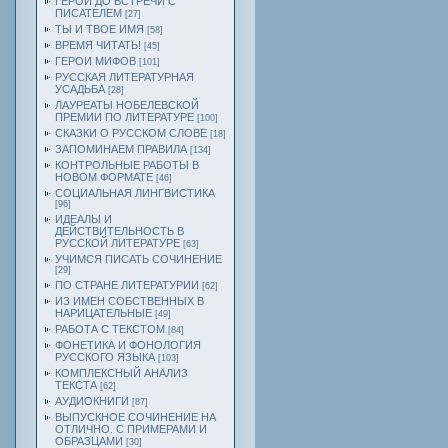
ГЕРОИ ДО ВСТРЕЧИ С
ПИСАТЕЛЕМ
[27]
ТЫ И ТВОЕ ИМЯ
[58]
ВРЕМЯ ЧИТАТЬ!
[45]
ГЕРОИ МИФОВ
[101]
РУССКАЯ ЛИТЕРАТУРНАЯ
УСАДЬБА
[28]
ЛАУРЕАТЫ НОБЕЛЕВСКОЙ
ПРЕМИИ ПО ЛИТЕРАТУРЕ
[100]
СКАЗКИ О РУССКОМ СЛОВЕ
[18]
ЗАПОМИНАЕМ ПРАВИЛА
[134]
КОНТРОЛЬНЫЕ РАБОТЫ В
НОВОМ ФОРМАТЕ
[46]
СОЦИАЛЬНАЯ ЛИНГВИСТИКА
[96]
ИДЕАЛЫ И
ДЕЙСТВИТЕЛЬНОСТЬ В
РУССКОЙ ЛИТЕРАТУРЕ
[63]
УЧИМСЯ ПИСАТЬ СОЧИНЕНИЕ
[29]
ПО СТРАНЕ ЛИТЕРАТУРИИ
[62]
ИЗ ИМЕН СОБСТВЕННЫХ В
НАРИЦАТЕЛЬНЫЕ
[49]
РАБОТА С ТЕКСТОМ
[84]
ФОНЕТИКА И ФОНОЛОГИЯ
РУССКОГО ЯЗЫКА
[103]
КОМПЛЕКСНЫЙ АНАЛИЗ
ТЕКСТА
[62]
АУДИОКНИГИ
[87]
ВЫПУСКНОЕ СОЧИНЕНИЕ НА
ОТЛИЧНО. С ПРИМЕРАМИ И
ОБРАЗЦАМИ
[30]