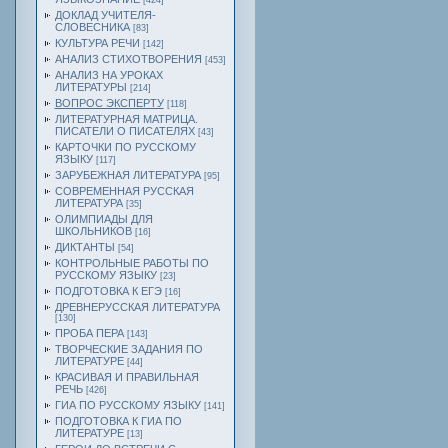
[424]
ДОКЛАД УЧИТЕЛЯ-
СЛОВЕСНИКА
[83]
КУЛЬТУРА РЕЧИ
[142]
АНАЛИЗ СТИХОТВОРЕНИЯ
[453]
АНАЛИЗ НА УРОКАХ
ЛИТЕРАТУРЫ
[214]
ВОПРОС ЭКСПЕРТУ
[118]
ЛИТЕРАТУРНАЯ МАТРИЦА.
ПИСАТЕЛИ О ПИСАТЕЛЯХ
[43]
КАРТОЧКИ ПО РУССКОМУ
ЯЗЫКУ
[117]
ЗАРУБЕЖНАЯ ЛИТЕРАТУРА
[95]
СОВРЕМЕННАЯ РУССКАЯ
ЛИТЕРАТУРА
[35]
ОЛИМПИАДЫ ДЛЯ
ШКОЛЬНИКОВ
[16]
ДИКТАНТЫ
[54]
КОНТРОЛЬНЫЕ РАБОТЫ ПО
РУССКОМУ ЯЗЫКУ
[23]
ПОДГОТОВКА К ЕГЭ
[16]
ДРЕВНЕРУССКАЯ ЛИТЕРАТУРА
[130]
ПРОБА ПЕРА
[143]
ТВОРЧЕСКИЕ ЗАДАНИЯ ПО
ЛИТЕРАТУРЕ
[44]
КРАСИВАЯ И ПРАВИЛЬНАЯ
РЕЧЬ
[426]
ГИА ПО РУССКОМУ ЯЗЫКУ
[141]
ПОДГОТОВКА К ГИА ПО
ЛИТЕРАТУРЕ
[13]