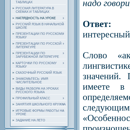
надо говор
ТАБЛИЦАХ
РУССКАЯ ЛИТЕРАТУРА В
СХЕМАХ И ТАБЛИЦАХ
НАГЛЯДНОСТЬ НА УРОКЕ
Ответ:
Сп
РУССКИЙ ЯЗЫК В НАЧАЛЬНОЙ
ШКОЛЕ
интересный
ПРЕЗЕНТАЦИИ ПО РУССКОМУ
ЯЗЫКУ
ПРЕЗЕНТАЦИИ ПО РУССКОЙ
ЛИТЕРАТУРЕ
Слово «
а
ПРЕЗЕНТАЦИИ ПО
ЗАРУБЕЖНОЙ ЛИТЕРАТУРЕ
лингвист
КАРТОЧКИ ПО РУССКОМУ
ЯЗЫКУ
СКАЗОЧНЫЙ РУССКИЙ ЯЗЫК
значений.
ЗНАКОМЬТЕСЬ: ИМЯ
ЧИСЛИТЕЛЬНОЕ
имеете в 
ВИДЫ РАЗБОРА НА УРОКАХ
РУССКОГО ЯЗЫКА
определяе
ПРОФИЛЬНЫЙ КЛАСС
следующ
ЗАНЯТИЯ ШКОЛЬНОГО КРУЖКА
ИГРОВЫЕ ФОРМЫ РАБОТЫ НА
УРОКЕ
«Особеннос
ЗАДАНИЕ НА ЛЕТО
произношен