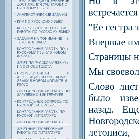
Но в эт
ТЕМАТИЧЕСКОЕ ОЦЕНИВАНИЕ
ДОСТИЖЕНИЙ УЧЕНИКОВ ПО
РУССКОМУ ЯЗЫКУ
встречается
ЛИНГВИСТИЧЕСКИЕ ЗАДАЧКИ
КИМ ПО РУССКОМУ ЯЗЫКУ
"Ее сестра з
КОНТРОЛЬНЫЕ И ТЕСТОВЫЕ
РАБОТЫ ПО РУССКОМУ ЯЗЫКУ
Впервые им
ЗАДАНИЯ НА ПОНИМАНИЕ
ТЕКСТА. 6 КЛАСС
КОНТРОЛЬНЫЕ РАБОТЫ ПО
РУССКОМУ ЯЗЫКУ В НОВОМ
Страницы н
ФОРМАТЕ
ЗАЧЕТ ПО РУССКОМУ ЯЗЫКУ
НА ОСНОВЕ ТЕКСТА
Мы своевол
ПРОМЕЖУТОЧНАЯ
АТТЕСТАЦИЯ ПО РУССКОМУ
ЯЗЫКУ В НОВОМ ФОРМАТЕ. 6
Слово лист
КЛАСС
ЛИТЕРАТУРНЫЕ ДИКТАНТЫ ПО
было изве
ЗАРУБЕЖНОЙ ЛИТЕРАТУРЕ
КОНТРОЛЬНЫЕ ВОПРОСЫ ПО
РУССКОЙ ЛИТЕРАТУРЕ
назад. Ещ
КОНТРОЛЬНЫЕ РАБОТЫ ПО
РУССКОЙ ЛИТЕРАТУРЕ
Новгоро
ЛИТЕРАТУРНЫЕ ДИКТАНТЫ
летописи
ЗАЧЕТНЫЕ ПРОВЕРОЧНЫЕ
РАБОТЫ ПО ЛИТЕРАТУРЕ