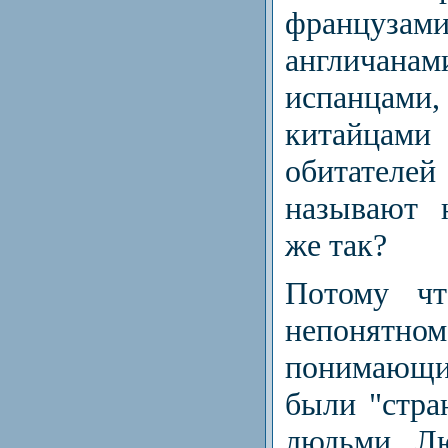
француз
англича
испанца
китайца
обитате
называют 
же так?
Потому чт
непонят
понимающ
были "стр
людьми. Л