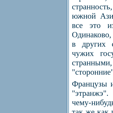
странность
южной Ази
все это и
Одинаково, 
в других 
чужих гос
странны
"сторонние"
Французы и
"этранжэ"
чему-нибуд
так же как 