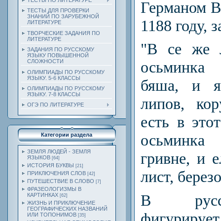
ТЕСТЫ ПО ЛИТЕРАТУРЕ
Германом В
ТЕСТЫ ДЛЯ ПРОВЕРКИ
ЗНАНИЙ ПО ЗАРУБЕЖНОЙ
1188 году, 
ЛИТЕРАТУРЕ
ТВОРЧЕСКИЕ ЗАДАНИЯ ПО
ЛИТЕРАТУРЕ
"В се же 
ЗАДАНИЯ ПО РУССКОМУ
ЯЗЫКУ ПОВЫШЕННОЙ
СЛОЖНОСТИ
осьминка
ОЛИМПИАДЫ ПО РУССКОМУ
ЯЗЫКУ. 5-6 КЛАССЫ
бяша, и я
ОЛИМПИАДЫ ПО РУССКОМУ
ЯЗЫКУ. 7-8 КЛАССЫ
липов, кор
ОГЭ ПО ЛИТЕРАТУРЕ
есть в это
осьминк
Категории раздела
ЗЕМЛЯ ЛЮДЕЙ - ЗЕМЛЯ
гривне, и 
ЯЗЫКОВ
[64]
ИСТОРИЯ БУКВЫ
[21]
лист, берез
ПРИКЛЮЧЕНИЯ СЛОВ
[42]
ПУТЕШЕСТВИЕ В СЛОВО
[7]
ФРАЗЕОЛОГИЗМЫ В
В русс
КАРТИНКАХ
[62]
ЖИЗНЬ И ПРИКЛЮЧЕНИЕ
ГЕОГРАФИЧЕСКИХ НАЗВАНИЙ
фигурирует 
ИЛИ ТОПОНИМОВ
[35]