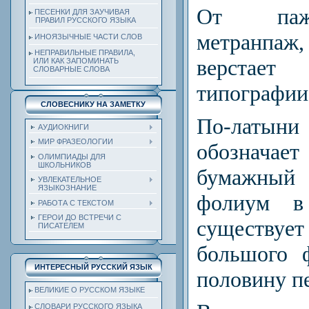
От паж
ПЕСЕНКИ ДЛЯ ЗАУЧИВАЯ
ПРАВИЛ РУССКОГО ЯЗЫКА
метранпаж,
ИНОЯЗЫЧНЫЕ ЧАСТИ СЛОВ
НЕПРАВИЛЬНЫЕ ПРАВИЛА,
верстае
ИЛИ КАК ЗАПОМИНАТЬ
СЛОВАРНЫЕ СЛОВА
типографии
СЛОВЕСНИКУ НА ЗАМЕТКУ
По-латыни
АУДИОКНИГИ
МИР ФРАЗЕОЛОГИИ
обознач
ОЛИМПИАДЫ ДЛЯ
ШКОЛЬНИКОВ
бумажный 
УВЛЕКАТЕЛЬНОЕ
ЯЗЫКОЗНАНИЕ
фолиум в
РАБОТА С ТЕКСТОМ
ГЕРОИ ДО ВСТРЕЧИ С
существ
ПИСАТЕЛЕМ
большого 
ИНТЕРЕСНЫЙ РУССКИЙ ЯЗЫК
половину пе
ВЕЛИКИЕ О РУССКОМ ЯЗЫКЕ
СЛОВАРИ РУССКОГО ЯЗЫКА