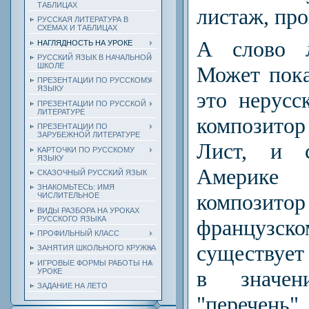
ТАБЛИЦАХ
листаж, про
РУССКАЯ ЛИТЕРАТУРА В
СХЕМАХ И ТАБЛИЦАХ
А слово л
НАГЛЯДНОСТЬ НА УРОКЕ
РУССКИЙ ЯЗЫК В НАЧАЛЬНОЙ
ШКОЛЕ
Может пока
ПРЕЗЕНТАЦИИ ПО РУССКОМУ
ЯЗЫКУ
это нерусс
ПРЕЗЕНТАЦИИ ПО РУССКОЙ
ЛИТЕРАТУРЕ
композит
ПРЕЗЕНТАЦИИ ПО
ЗАРУБЕЖНОЙ ЛИТЕРАТУРЕ
Лист, и 
КАРТОЧКИ ПО РУССКОМУ
ЯЗЫКУ
Америке 
СКАЗОЧНЫЙ РУССКИЙ ЯЗЫК
ЗНАКОМЬТЕСЬ: ИМЯ
композит
ЧИСЛИТЕЛЬНОЕ
ВИДЫ РАЗБОРА НА УРОКАХ
РУССКОГО ЯЗЫКА
францу
ПРОФИЛЬНЫЙ КЛАСС
существует 
ЗАНЯТИЯ ШКОЛЬНОГО КРУЖКА
ИГРОВЫЕ ФОРМЫ РАБОТЫ НА
в значени
УРОКЕ
ЗАДАНИЕ НА ЛЕТО
"перечень",