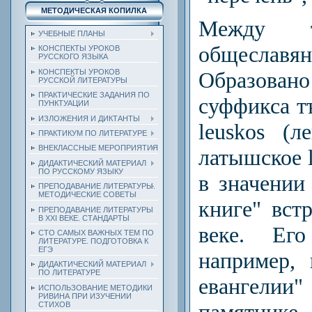
МЕТОДИЧЕСКАЯ КОПИЛКА
Между 
УЧЕБНЫЕ ПЛАНЫ
общеслав
КОНСПЕКТЫ УРОКОВ
РУССКОГО ЯЗЫКА
КОНСПЕКТЫ УРОКОВ
Образован
РУССКОЙ ЛИТЕРАТУРЫ
ПРАКТИЧЕСКИЕ ЗАДАНИЯ ПО
суффикса т
ПУНКТУАЦИИ
ИЗЛОЖЕНИЯ И ДИКТАНТЫ
leuskos (л
ПРАКТИКУМ ПО ЛИТЕРАТУРЕ
ВНЕКЛАССНЫЕ МЕРОПРИЯТИЯ
латышское l
ДИДАКТИЧЕСКИЙ МАТЕРИАЛ
ПО РУССКОМУ ЯЗЫКУ
в значении 
ПРЕПОДАВАНИЕ ЛИТЕРАТУРЫ.
МЕТОДИЧЕСКИЕ СОВЕТЫ
книге" вст
ПРЕПОДАВАНИЕ ЛИТЕРАТУРЫ
В XXI ВЕКЕ. СТАНДАРТЫ
веке. Ег
СТО САМЫХ ВАЖНЫХ ТЕМ ПО
ЛИТЕРАТУРЕ. ПОДГОТОВКА К
ЕГЭ
например,
ДИДАКТИЧЕСКИЙ МАТЕРИАЛ
ПО ЛИТЕРАТУРЕ
евангели
ИСПОЛЬЗОВАНИЕ МЕТОДИКИ
РИВИНА ПРИ ИЗУЧЕНИИ
памятнике
СТИХОВ