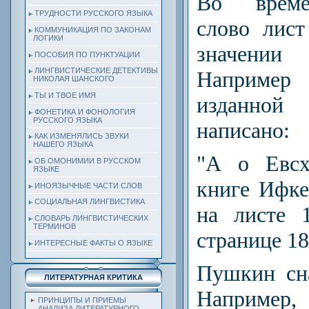
Во време
ТРУДНОСТИ РУССКОГО ЯЗЫКА
слово лист
КОММУНИКАЦИЯ ПО ЗАКОНАМ
ЛОГИКИ
значени
ПОСОБИЯ ПО ПУНКТУАЦИИ
ЛИНГВИСТИЧЕСКИЕ ДЕТЕКТИВЫ
Например 
НИКОЛАЯ ШАНСКОГО
ТЫ И ТВОЕ ИМЯ
изданно
ФОНЕТИКА И ФОНОЛОГИЯ
РУССКОГО ЯЗЫКА
написано:
КАК ИЗМЕНЯЛИСЬ ЗВУКИ
НАШЕГО ЯЗЫКА
"А о Евсх
ОБ ОМОНИМИИ В РУССКОМ
ЯЗЫКЕ
книге Ифке
ИНОЯЗЫЧНЫЕ ЧАСТИ СЛОВ
СОЦИАЛЬНАЯ ЛИНГВИСТИКА
на листе 
СЛОВАРЬ ЛИНГВИСТИЧЕСКИХ
ТЕРМИНОВ
странице 18
ИНТЕРЕСНЫЕ ФАКТЫ О ЯЗЫКЕ
Пушкин сна
ЛИТЕРАТУРНАЯ КРИТИКА
Наприме
ПРИНЦИПЫ И ПРИЕМЫ
АНАЛИЗА ЛИТЕРАТУРНОГО