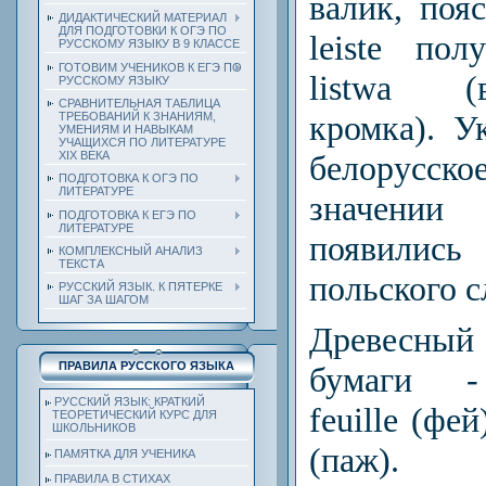
валик, поя
ДИДАКТИЧЕСКИЙ МАТЕРИАЛ
ДЛЯ ПОДГОТОВКИ К ОГЭ ПО
leiste пол
РУССКОМУ ЯЗЫКУ В 9 КЛАССЕ
ГОТОВИМ УЧЕНИКОВ К ЕГЭ ПО
listwa (
РУССКОМУ ЯЗЫКУ
СРАВНИТЕЛЬНАЯ ТАБЛИЦА
кромка). У
ТРЕБОВАНИЙ К ЗНАНИЯМ,
УМЕНИЯМ И НАВЫКАМ
УЧАЩИХСЯ ПО ЛИТЕРАТУРЕ
белорусск
ХIХ ВЕКА
ПОДГОТОВКА К ОГЭ ПО
ЛИТЕРАТУРЕ
значени
ПОДГОТОВКА К ЕГЭ ПО
ЛИТЕРАТУРЕ
появилис
КОМПЛЕКСНЫЙ АНАЛИЗ
ТЕКСТА
польского сл
РУССКИЙ ЯЗЫК. К ПЯТЕРКЕ
ШАГ ЗА ШАГОМ
Древесный
ПРАВИЛА РУССКОГО ЯЗЫКА
бумаги -
РУССКИЙ ЯЗЫК: КРАТКИЙ
feuille (фе
ТЕОРЕТИЧЕСКИЙ КУРС ДЛЯ
ШКОЛЬНИКОВ
(паж).
ПАМЯТКА ДЛЯ УЧЕНИКА
ПРАВИЛА В СТИХАХ