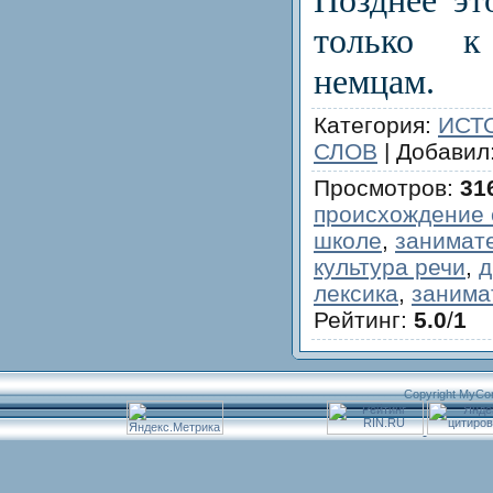
только к
немцам.
Категория
:
ИСТ
СЛОВ
|
Добавил
Просмотров
:
31
происхождение 
школе
,
занимат
культура речи
,
д
лексика
,
занима
Рейтинг
:
5.0
/
1
Copyright MyCo