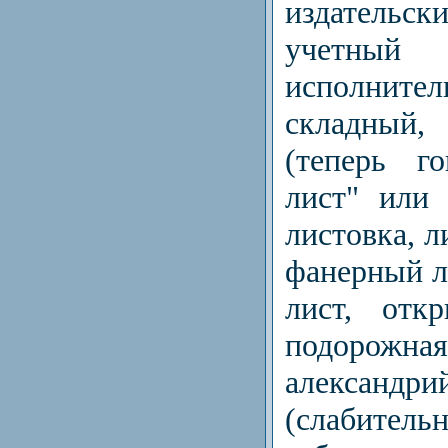
издательс
учетн
исполнител
складный,
(теперь г
лист" или 
листовка, л
фанерный л
лист, отк
подорожная
алексан
(слабител