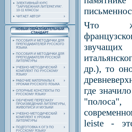
ЭЛЕКТИВНЫЙ КУРС
"ЗАРУБЕЖНАЯ ЛИТЕРАТУРА".
письменнос
10-11 КЛАССЫ
ЧИТАЕТ АВТОР
Что ж
НОВЫЙ ОБРАЗОВАТЕЛЬНЫЙ
французско
СТАНДАРТ
ПОСОБИЯ И МЕТОДИЧКИ ДЛЯ
звуча
ПРЕПОДАВАТЕЛЕЙ РУССКОГО
ЯЗЫКА
ПОСОБИЯ И МЕТОДИЧКИ ДЛЯ
итальянско
ПРЕПОДАВАТЕЛЯ РУССКОЙ
ЛИТЕРАТУРЫ
др.), то он
УЧЕБНО-МЕТОДИЧЕСКИЙ
КОМПЛЕКТ ПО РУССКОМУ
ЯЗЫКУ
древневерх
РАБОЧИЕ МАТЕРИАЛЫ К
УРОКАМ РУССКОГО ЯЗЫКА
где значило
ОПОРНЫЕ КОНСПЕКТЫ ПО
РУССКОМУ ЯЗЫКУ
"полоса
ОБУЧЕНИЕ ПЕРЕСКАЗУ
ПРОИЗВЕДЕНИЙ ЛИТЕРАТУРЫ,
ЖИВОПИСИ И МУЗЫКИ
современно
УЧЕБНО-МЕТОДИЧЕСКИЙ
КОМПЛЕКТ К УРОКАМ
leiste - э
ЛИТЕРАТУРЫ
ПОДГОТОВКА К ОГЭ ПО
РУССКОМУ ЯЗЫКУ