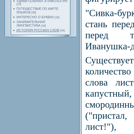
УДИВИТЕЛЬНАЯ ЭТИМОЛОГИЯ
[15]
ПУТЕШЕСТВИЕ ПО КАРТЕ
"Сивка-бур
ЯЗЫКОВ
[56]
ИНТЕРЕСНО О БУКВАХ
[34]
стань пере
ЗАНИМАТЕЛЬНАЯ
ЛИНГВИСТИКА
[44]
ИСТОРИЯ РУССКИХ СЛОВ
[44]
перед т
Иванушка-д
Существ
количеств
слова лис
капустн
смороди
("приста
лист!")