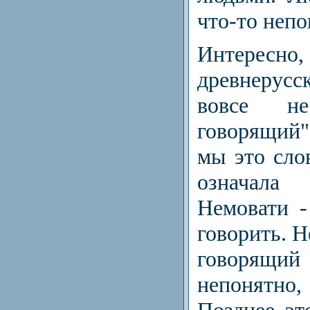
что-то непо
Интересно
древнерусс
вовсе н
говорящий
мы это сло
означал
Немовати -
говорить. Н
говоря
непонятн
Позднее эт