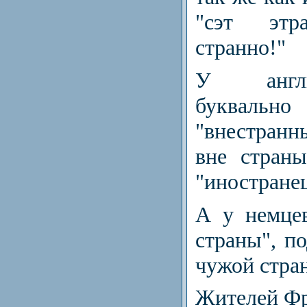
"сэт эт
странно!"
У англ
букваль
"внестран
вне стран
"иностранец
А у немцев
страны", по
чужой стра
Жителей Фр