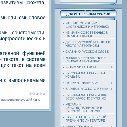
азвитием сюжета,
ДЛЯ ИНТЕРЕСНЫХ УРОКОВ
я мысли, смысловое
ЧТЕНИЕ. ОПРОС ДЛЯ
ШКОЛЬНИКОВ И НЕ ТОЛЬКО
ами сочетаемости,
ИЗ ИМЕН СОБСТВЕННЫХ В
НАРИЦАТЕЛЬНЫЕ
морфологических и
ДРЕВНЕРУССКИЙ РЕПОРТЕР
НЕСТОР ЛЕТОПИСЕЦ
СКАЗКИ О РУССКОМ СЛОВЕ
кативной функцией
КРЫЛАТЫЕ ВЫРАЖЕНИЯ В
 текста, в системе
СТИХАХ И КАРТИНКАХ
щих текст на всем
ЮНЫМ ЧИТАТЕЛЯМ
РУССКАЯ ЛИТЕРАТУРНАЯ
УСАДЬБА
ии с выполняемыми
ПУШКИН - НАШЕ ВСЕ
ЗАГАДКИ РУССКОГО ЯЗЫКА
РУССКАЯ ЛИТЕРАТУРА ДЛЯ
ВСЕХ. КЛАССНОЕ ЧТЕНИЕ!
,
языкознание русский язык
,
ИДЕАЛЫ И
ДЕЙСТВИТЕЛЬНОСТЬ В
РУССКОЙ ЛИТЕРАТУРЕ
ЛАУРЕАТЫ НОБЕЛЕВСКОЙ
ПРЕМИИ ПО ЛИТЕРАТУРЕ
ИЛЛЮСТРАЦИИ К