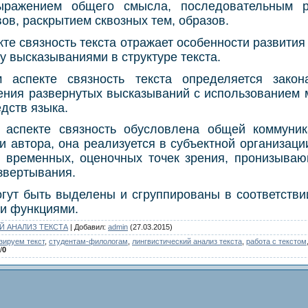
ыражением общего смысла, последовательным р
ов, раскрытием сквозных тем, образов.
кте связность текста отражает особенности развити
 высказываниями в структуре текста.
 аспекте связность текста определяется закон
ения развернутых высказываний с использованием 
едств языка.
 аспекте связность обусловлена общей коммуни
ми автора, она реализуется в субъектной организации
, временных, оценочных точек зрения, пронизываю
звертывания.
огут быть выделены и сгруппированы в соответств
и функциями.
Й АНАЛИЗ ТЕКСТА
|
Добавил
:
admin
(27.03.2015)
зируем текст
,
студентам-филологам
,
лингвистический анализ текста
,
работа с текстом
/
0