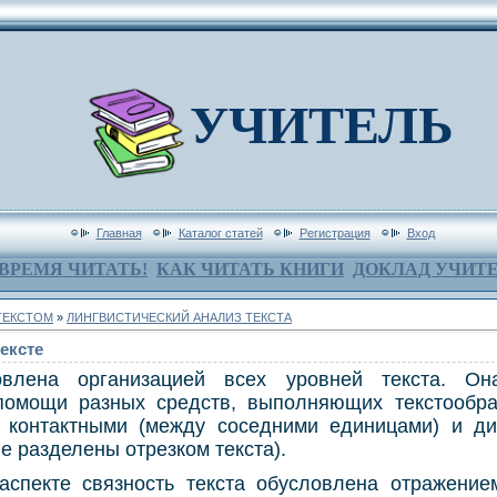
УЧИТЕЛЬ
Главная
Каталог статей
Регистрация
Вход
ВРЕМЯ ЧИТАТЬ!
КАК ЧИТАТЬ КНИГИ
ДОКЛАД УЧИТ
ТЕКСТОМ
»
ЛИНГВИСТИЧЕСКИЙ АНАЛИЗ ТЕКСТА
тексте
овлена организацией всех уровней текста. О
 помощи разных средств, выполняющих текстообр
 контактными (между соседними единицами) и д
е разделены отрезком текста).
аспекте связность текста обусловлена отражение