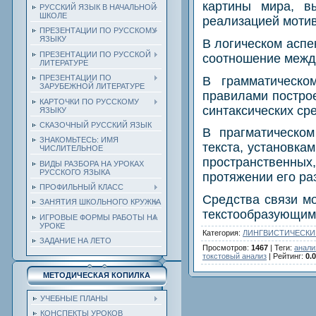
картины мира, в
РУССКИЙ ЯЗЫК В НАЧАЛЬНОЙ
ШКОЛЕ
реализацией мотив
ПРЕЗЕНТАЦИИ ПО РУССКОМУ
ЯЗЫКУ
В логическом аспе
ПРЕЗЕНТАЦИИ ПО РУССКОЙ
соотношение между
ЛИТЕРАТУРЕ
ПРЕЗЕНТАЦИИ ПО
В грамматическом
ЗАРУБЕЖНОЙ ЛИТЕРАТУРЕ
правилами постро
КАРТОЧКИ ПО РУССКОМУ
синтаксических ср
ЯЗЫКУ
СКАЗОЧНЫЙ РУССКИЙ ЯЗЫК
В прагматическом
ЗНАКОМЬТЕСЬ: ИМЯ
текста, установка
ЧИСЛИТЕЛЬНОЕ
пространственных
ВИДЫ РАЗБОРА НА УРОКАХ
РУССКОГО ЯЗЫКА
протяжении его ра
ПРОФИЛЬНЫЙ КЛАСС
Средства связи м
ЗАНЯТИЯ ШКОЛЬНОГО КРУЖКА
текстообразующим
ИГРОВЫЕ ФОРМЫ РАБОТЫ НА
УРОКЕ
Категория
:
ЛИНГВИСТИЧЕСКИ
ЗАДАНИЕ НА ЛЕТО
Просмотров
:
1467
|
Теги
:
анали
токстовый анализ
|
Рейтинг
:
0.0
МЕТОДИЧЕСКАЯ КОПИЛКА
УЧЕБНЫЕ ПЛАНЫ
КОНСПЕКТЫ УРОКОВ