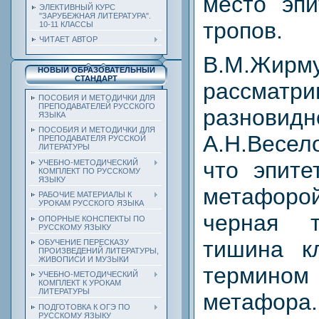
место эпи
ЭЛЕКТИВНЫЙ КУРС
"ЗАРУБЕЖНАЯ ЛИТЕРАТУРА".
тропов.
10-11 КЛАССЫ
ЧИТАЕТ АВТОР
В.М.Жирм
НОВЫЙ ОБРАЗОВАТЕЛЬНЫЙ
СТАНДАРТ
рассматри
ПОСОБИЯ И МЕТОДИЧКИ ДЛЯ
ПРЕПОДАВАТЕЛЕЙ РУССКОГО
разновидн
ЯЗЫКА
ПОСОБИЯ И МЕТОДИЧКИ ДЛЯ
А.Н.Весел
ПРЕПОДАВАТЕЛЯ РУССКОЙ
ЛИТЕРАТУРЫ
что эпите
УЧЕБНО-МЕТОДИЧЕСКИЙ
КОМПЛЕКТ ПО РУССКОМУ
ЯЗЫКУ
метафорой
РАБОЧИЕ МАТЕРИАЛЫ К
УРОКАМ РУССКОГО ЯЗЫКА
черная т
ОПОРНЫЕ КОНСПЕКТЫ ПО
РУССКОМУ ЯЗЫКУ
тишина к
ОБУЧЕНИЕ ПЕРЕСКАЗУ
ПРОИЗВЕДЕНИЙ ЛИТЕРАТУРЫ,
ЖИВОПИСИ И МУЗЫКИ
термин
УЧЕБНО-МЕТОДИЧЕСКИЙ
КОМПЛЕКТ К УРОКАМ
ЛИТЕРАТУРЫ
метафора
ПОДГОТОВКА К ОГЭ ПО
РУССКОМУ ЯЗЫКУ