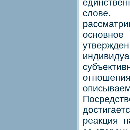
единствен
слове
рассмат
основн
утвержден
индивидуа
субъектив
отно
описывае
Посредс
достига
реакция н