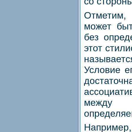
со стороны
Отметим
может быт
без опред
этот стил
называетс
Условие е
достаточ
ассоциа
между 
определяе
Наприме