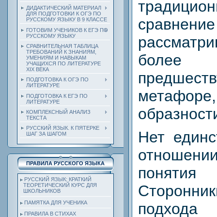
традици
ДИДАКТИЧЕСКИЙ МАТЕРИАЛ
ДЛЯ ПОДГОТОВКИ К ОГЭ ПО
сравнение
РУССКОМУ ЯЗЫКУ В 9 КЛАССЕ
ГОТОВИМ УЧЕНИКОВ К ЕГЭ ПО
РУССКОМУ ЯЗЫКУ
рассмат
СРАВНИТЕЛЬНАЯ ТАБЛИЦА
ТРЕБОВАНИЙ К ЗНАНИЯМ,
более
УМЕНИЯМ И НАВЫКАМ
УЧАЩИХСЯ ПО ЛИТЕРАТУРЕ
ХIХ ВЕКА
предшест
ПОДГОТОВКА К ОГЭ ПО
ЛИТЕРАТУРЕ
метафор
ПОДГОТОВКА К ЕГЭ ПО
ЛИТЕРАТУРЕ
образност
КОМПЛЕКСНЫЙ АНАЛИЗ
ТЕКСТА
РУССКИЙ ЯЗЫК. К ПЯТЕРКЕ
Нет единс
ШАГ ЗА ШАГОМ
отноше
ПРАВИЛА РУССКОГО ЯЗЫКА
понят
РУССКИЙ ЯЗЫК: КРАТКИЙ
Сторон
ТЕОРЕТИЧЕСКИЙ КУРС ДЛЯ
ШКОЛЬНИКОВ
ПАМЯТКА ДЛЯ УЧЕНИКА
подхода 
ПРАВИЛА В СТИХАХ