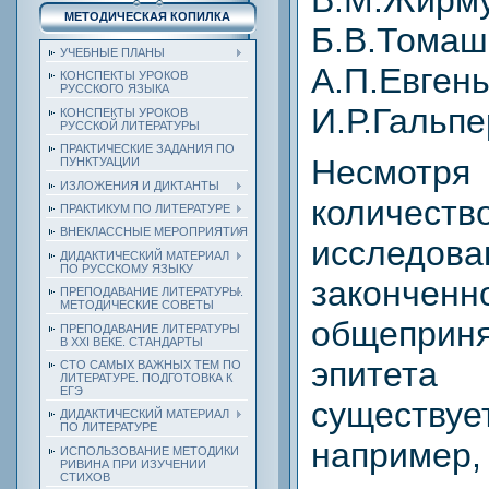
МЕТОДИЧЕСКАЯ КОПИЛКА
Б.В.Томаш
УЧЕБНЫЕ ПЛАНЫ
А.П.Евгень
КОНСПЕКТЫ УРОКОВ
РУССКОГО ЯЗЫКА
И.Р.Гальпе
КОНСПЕКТЫ УРОКОВ
РУССКОЙ ЛИТЕРАТУРЫ
ПРАКТИЧЕСКИЕ ЗАДАНИЯ ПО
Несмотр
ПУНКТУАЦИИ
ИЗЛОЖЕНИЯ И ДИКТАНТЫ
количеств
ПРАКТИКУМ ПО ЛИТЕРАТУРЕ
ВНЕКЛАССНЫЕ МЕРОПРИЯТИЯ
исследова
ДИДАКТИЧЕСКИЙ МАТЕРИАЛ
ПО РУССКОМУ ЯЗЫКУ
закон
ПРЕПОДАВАНИЕ ЛИТЕРАТУРЫ.
МЕТОДИЧЕСКИЕ СОВЕТЫ
общепри
ПРЕПОДАВАНИЕ ЛИТЕРАТУРЫ
В XXI ВЕКЕ. СТАНДАРТЫ
эпите
СТО САМЫХ ВАЖНЫХ ТЕМ ПО
ЛИТЕРАТУРЕ. ПОДГОТОВКА К
ЕГЭ
существуе
ДИДАКТИЧЕСКИЙ МАТЕРИАЛ
ПО ЛИТЕРАТУРЕ
например
ИСПОЛЬЗОВАНИЕ МЕТОДИКИ
РИВИНА ПРИ ИЗУЧЕНИИ
СТИХОВ