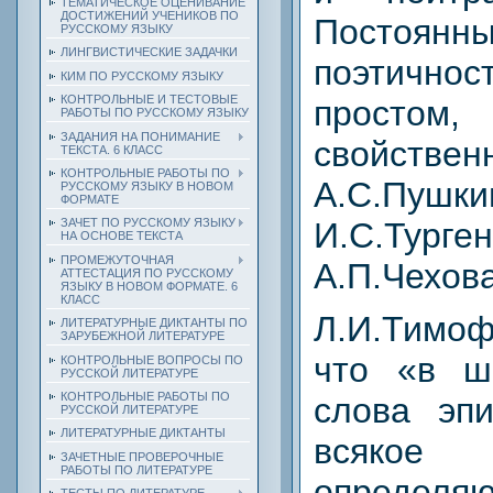
ТЕМАТИЧЕСКОЕ ОЦЕНИВАНИЕ
ДОСТИЖЕНИЙ УЧЕНИКОВ ПО
Постоя
РУССКОМУ ЯЗЫКУ
ЛИНГВИСТИЧЕСКИЕ ЗАДАЧКИ
поэтичн
КИМ ПО РУССКОМУ ЯЗЫКУ
КОНТРОЛЬНЫЕ И ТЕСТОВЫЕ
простом
РАБОТЫ ПО РУССКОМУ ЯЗЫКУ
ЗАДАНИЯ НА ПОНИМАНИЕ
свойств
ТЕКСТА. 6 КЛАСС
КОНТРОЛЬНЫЕ РАБОТЫ ПО
А.С.Пуш
РУССКОМУ ЯЗЫКУ В НОВОМ
ФОРМАТЕ
И.С.Турген
ЗАЧЕТ ПО РУССКОМУ ЯЗЫКУ
НА ОСНОВЕ ТЕКСТА
ПРОМЕЖУТОЧНАЯ
А.П.Чехова
АТТЕСТАЦИЯ ПО РУССКОМУ
ЯЗЫКУ В НОВОМ ФОРМАТЕ. 6
КЛАСС
Л.И.Тимо
ЛИТЕРАТУРНЫЕ ДИКТАНТЫ ПО
ЗАРУБЕЖНОЙ ЛИТЕРАТУРЕ
что «в ш
КОНТРОЛЬНЫЕ ВОПРОСЫ ПО
РУССКОЙ ЛИТЕРАТУРЕ
КОНТРОЛЬНЫЕ РАБОТЫ ПО
слова эпи
РУССКОЙ ЛИТЕРАТУРЕ
ЛИТЕРАТУРНЫЕ ДИКТАНТЫ
всяко
ЗАЧЕТНЫЕ ПРОВЕРОЧНЫЕ
РАБОТЫ ПО ЛИТЕРАТУРЕ
определя