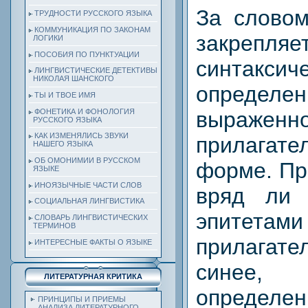
За словом
ТРУДНОСТИ РУССКОГО ЯЗЫКА
КОММУНИКАЦИЯ ПО ЗАКОНАМ
закрепляе
ЛОГИКИ
ПОСОБИЯ ПО ПУНКТУАЦИИ
синтакси
ЛИНГВИСТИЧЕСКИЕ ДЕТЕКТИВЫ
НИКОЛАЯ ШАНСКОГО
определен
ТЫ И ТВОЕ ИМЯ
ФОНЕТИКА И ФОНОЛОГИЯ
выражен
РУССКОГО ЯЗЫКА
КАК ИЗМЕНЯЛИСЬ ЗВУКИ
прилагате
НАШЕГО ЯЗЫКА
ОБ ОМОНИМИИ В РУССКОМ
форме. Пр
ЯЗЫКЕ
ИНОЯЗЫЧНЫЕ ЧАСТИ СЛОВ
вряд ли 
СОЦИАЛЬНАЯ ЛИНГВИСТИКА
эпитетам
СЛОВАРЬ ЛИНГВИСТИЧЕСКИХ
ТЕРМИНОВ
прилагате
ИНТЕРЕСНЫЕ ФАКТЫ О ЯЗЫКЕ
синее, 
ЛИТЕРАТУРНАЯ КРИТИКА
определе
ПРИНЦИПЫ И ПРИЕМЫ
АНАЛИЗА ЛИТЕРАТУРНОГО