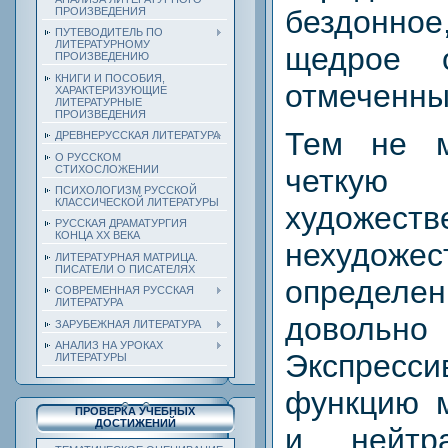
бездонн
ПРОИЗВЕДЕНИЯ
ПУТЕВОДИТЕЛЬ ПО
ЛИТЕРАТУРНОМУ
щедрое 
ПРОИЗВЕДЕНИЮ
КНИГИ И ПОСОБИЯ,
отмеченны
ХАРАКТЕРИЗУЮЩИЕ
ЛИТЕРАТУРНЫЕ
ПРОИЗВЕДЕНИЯ
Тем не м
ДРЕВНЕРУССКАЯ ЛИТЕРАТУРА
О РУССКОМ
СТИХОСЛОЖЕНИИ
четкую 
ПСИХОЛОГИЗМ РУССКОЙ
КЛАССИЧЕСКОЙ ЛИТЕРАТУРЫ
художе
РУССКАЯ ДРАМАТУРГИЯ
КОНЦА ХХ ВЕКА
нехудожес
ЛИТЕРАТУРНАЯ МАТРИЦА.
ПИСАТЕЛИ О ПИСАТЕЛЯХ
определ
СОВРЕМЕННАЯ РУССКАЯ
ЛИТЕРАТУРА
доволь
ЗАРУБЕЖНАЯ ЛИТЕРАТУРА
АНАЛИЗ НА УРОКАХ
Экспресси
ЛИТЕРАТУРЫ
функцию м
ПРОВЕРКА УЧЕБНЫХ
ДОСТИЖЕНИЙ
и нейтр