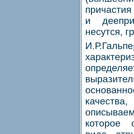
причастия
и деепри
несутся, г
И.Р.Гальпе
характе
определ
выразител
основанно
качеств
описывае
которое 