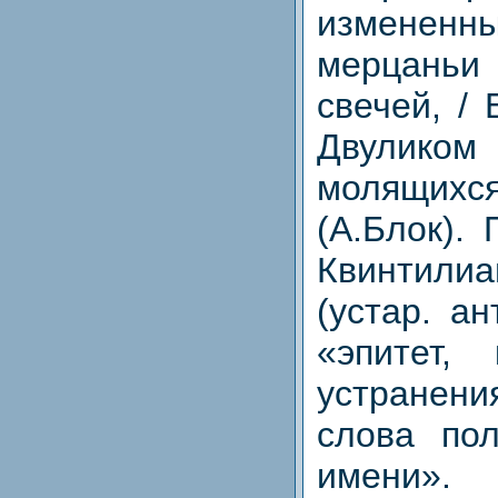
измененн
мерцань
свечей, /
Двулико
молящи
(А.Блок).
Квинтилиа
(устар. а
«эпитет,
устранени
слова пол
имени».