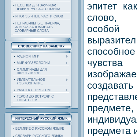
эпитет ка
ПЕСЕНКИ ДЛЯ ЗАУЧИВАЯ
ПРАВИЛ РУССКОГО ЯЗЫКА
слово,
ИНОЯЗЫЧНЫЕ ЧАСТИ СЛОВ
НЕПРАВИЛЬНЫЕ ПРАВИЛА,
особой х
ИЛИ КАК ЗАПОМИНАТЬ
СЛОВАРНЫЕ СЛОВА
выразител
СЛОВЕСНИКУ НА ЗАМЕТКУ
способн
АУДИОКНИГИ
чувств
МИР ФРАЗЕОЛОГИИ
ОЛИМПИАДЫ ДЛЯ
изображае
ШКОЛЬНИКОВ
УВЛЕКАТЕЛЬНОЕ
созда
ЯЗЫКОЗНАНИЕ
РАБОТА С ТЕКСТОМ
предс
ГЕРОИ ДО ВСТРЕЧИ С
ПИСАТЕЛЕМ
предмете
индивиду
ИНТЕРЕСНЫЙ РУССКИЙ ЯЗЫК
предмета 
ВЕЛИКИЕ О РУССКОМ ЯЗЫКЕ
СЛОВАРИ РУССКОГО ЯЗЫКА