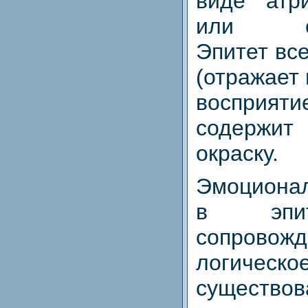
виде атр
или сло
Эпитет вс
(отражает
восприя
содержит
окраску.
Эмоциона
в эпи
сопровожд
логич
сущест