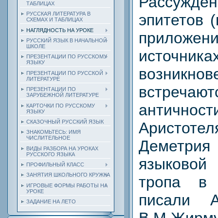
Рассужд
ТАБЛИЦАХ
РУССКАЯ ЛИТЕРАТУРА В
эпитетов (
СХЕМАХ И ТАБЛИЦАХ
НАГЛЯДНОСТЬ НА УРОКЕ
прило
РУССКИЙ ЯЗЫК В НАЧАЛЬНОЙ
ШКОЛЕ
источ
ПРЕЗЕНТАЦИИ ПО РУССКОМУ
ЯЗЫКУ
возникнов
ПРЕЗЕНТАЦИИ ПО РУССКОЙ
ЛИТЕРАТУРЕ
встреч
ПРЕЗЕНТАЦИИ ПО
ЗАРУБЕЖНОЙ ЛИТЕРАТУРЕ
антично
КАРТОЧКИ ПО РУССКОМУ
ЯЗЫКУ
СКАЗОЧНЫЙ РУССКИЙ ЯЗЫК
Аристотел
ЗНАКОМЬТЕСЬ: ИМЯ
ЧИСЛИТЕЛЬНОЕ
Деметри
ВИДЫ РАЗБОРА НА УРОКАХ
РУССКОГО ЯЗЫКА
языковой
ПРОФИЛЬНЫЙ КЛАСС
ЗАНЯТИЯ ШКОЛЬНОГО КРУЖКА
тропа в
ИГРОВЫЕ ФОРМЫ РАБОТЫ НА
УРОКЕ
писали А.
ЗАДАНИЕ НА ЛЕТО
В.М.Жирму