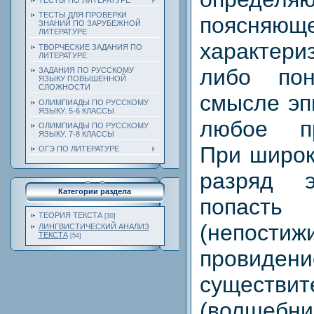
ТЕСТЫ ПО ЛИТЕРАТУРЕ
ТЕСТЫ ДЛЯ ПРОВЕРКИ
поясняюще
ЗНАНИЙ ПО ЗАРУБЕЖНОЙ
ЛИТЕРАТУРЕ
характер
ТВОРЧЕСКИЕ ЗАДАНИЯ ПО
ЛИТЕРАТУРЕ
либо по
ЗАДАНИЯ ПО РУССКОМУ
ЯЗЫКУ ПОВЫШЕННОЙ
СЛОЖНОСТИ
смысле эп
ОЛИМПИАДЫ ПО РУССКОМУ
ЯЗЫКУ. 5-6 КЛАССЫ
любое пр
ОЛИМПИАДЫ ПО РУССКОМУ
ЯЗЫКУ. 7-8 КЛАССЫ
При широк
ОГЭ ПО ЛИТЕРАТУРЕ
разряд э
Категории раздела
попаст
ТЕОРИЯ ТЕКСТА
[30]
(непост
ЛИНГВИСТИЧЕСКИЙ АНАЛИЗ
ТЕКСТА
[54]
прови
существит
(волшеб