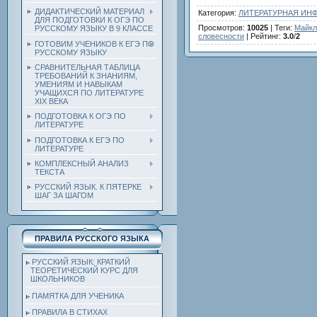
ДИДАКТИЧЕСКИЙ МАТЕРИАЛ
Категория
:
ЛИТЕРАТУРНАЯ ИН
ДЛЯ ПОДГОТОВКИ К ОГЭ ПО
Просмотров
:
10025
|
Теги
:
Майкл
РУССКОМУ ЯЗЫКУ В 9 КЛАССЕ
словесности
|
Рейтинг
:
3.0
/
2
ГОТОВИМ УЧЕНИКОВ К ЕГЭ ПО
РУССКОМУ ЯЗЫКУ
СРАВНИТЕЛЬНАЯ ТАБЛИЦА
ТРЕБОВАНИЙ К ЗНАНИЯМ,
УМЕНИЯМ И НАВЫКАМ
УЧАЩИХСЯ ПО ЛИТЕРАТУРЕ
ХIХ ВЕКА
ПОДГОТОВКА К ОГЭ ПО
ЛИТЕРАТУРЕ
ПОДГОТОВКА К ЕГЭ ПО
ЛИТЕРАТУРЕ
КОМПЛЕКСНЫЙ АНАЛИЗ
ТЕКСТА
РУССКИЙ ЯЗЫК. К ПЯТЕРКЕ
ШАГ ЗА ШАГОМ
ПРАВИЛА РУССКОГО ЯЗЫКА
РУССКИЙ ЯЗЫК: КРАТКИЙ
ТЕОРЕТИЧЕСКИЙ КУРС ДЛЯ
ШКОЛЬНИКОВ
ПАМЯТКА ДЛЯ УЧЕНИКА
ПРАВИЛА В СТИХАХ