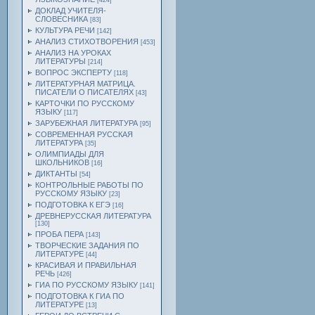
[424]
ДОКЛАД УЧИТЕЛЯ-
СЛОВЕСНИКА
[83]
КУЛЬТУРА РЕЧИ
[142]
АНАЛИЗ СТИХОТВОРЕНИЯ
[453]
АНАЛИЗ НА УРОКАХ
ЛИТЕРАТУРЫ
[214]
ВОПРОС ЭКСПЕРТУ
[118]
ЛИТЕРАТУРНАЯ МАТРИЦА.
ПИСАТЕЛИ О ПИСАТЕЛЯХ
[43]
КАРТОЧКИ ПО РУССКОМУ
ЯЗЫКУ
[117]
ЗАРУБЕЖНАЯ ЛИТЕРАТУРА
[95]
СОВРЕМЕННАЯ РУССКАЯ
ЛИТЕРАТУРА
[35]
ОЛИМПИАДЫ ДЛЯ
ШКОЛЬНИКОВ
[16]
ДИКТАНТЫ
[54]
КОНТРОЛЬНЫЕ РАБОТЫ ПО
РУССКОМУ ЯЗЫКУ
[23]
ПОДГОТОВКА К ЕГЭ
[16]
ДРЕВНЕРУССКАЯ ЛИТЕРАТУРА
[130]
ПРОБА ПЕРА
[143]
ТВОРЧЕСКИЕ ЗАДАНИЯ ПО
ЛИТЕРАТУРЕ
[44]
КРАСИВАЯ И ПРАВИЛЬНАЯ
РЕЧЬ
[426]
ГИА ПО РУССКОМУ ЯЗЫКУ
[141]
ПОДГОТОВКА К ГИА ПО
ЛИТЕРАТУРЕ
[13]