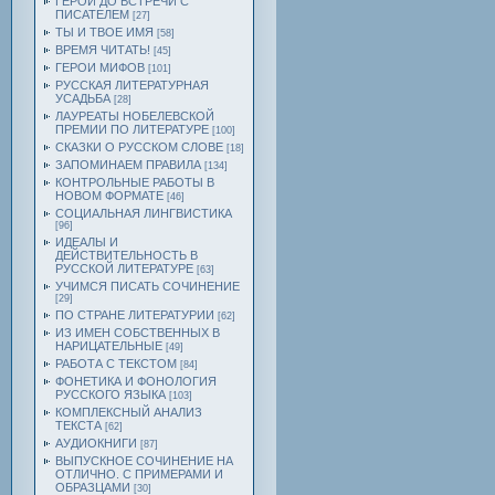
ГЕРОИ ДО ВСТРЕЧИ С
ПИСАТЕЛЕМ
[27]
ТЫ И ТВОЕ ИМЯ
[58]
ВРЕМЯ ЧИТАТЬ!
[45]
ГЕРОИ МИФОВ
[101]
РУССКАЯ ЛИТЕРАТУРНАЯ
УСАДЬБА
[28]
ЛАУРЕАТЫ НОБЕЛЕВСКОЙ
ПРЕМИИ ПО ЛИТЕРАТУРЕ
[100]
СКАЗКИ О РУССКОМ СЛОВЕ
[18]
ЗАПОМИНАЕМ ПРАВИЛА
[134]
КОНТРОЛЬНЫЕ РАБОТЫ В
НОВОМ ФОРМАТЕ
[46]
СОЦИАЛЬНАЯ ЛИНГВИСТИКА
[96]
ИДЕАЛЫ И
ДЕЙСТВИТЕЛЬНОСТЬ В
РУССКОЙ ЛИТЕРАТУРЕ
[63]
УЧИМСЯ ПИСАТЬ СОЧИНЕНИЕ
[29]
ПО СТРАНЕ ЛИТЕРАТУРИИ
[62]
ИЗ ИМЕН СОБСТВЕННЫХ В
НАРИЦАТЕЛЬНЫЕ
[49]
РАБОТА С ТЕКСТОМ
[84]
ФОНЕТИКА И ФОНОЛОГИЯ
РУССКОГО ЯЗЫКА
[103]
КОМПЛЕКСНЫЙ АНАЛИЗ
ТЕКСТА
[62]
АУДИОКНИГИ
[87]
ВЫПУСКНОЕ СОЧИНЕНИЕ НА
ОТЛИЧНО. С ПРИМЕРАМИ И
ОБРАЗЦАМИ
[30]