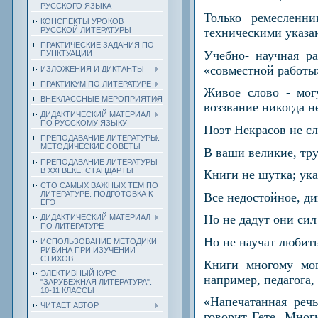
РУССКОГО ЯЗЫКА
Только ремесленн
КОНСПЕКТЫ УРОКОВ
РУССКОЙ ЛИТЕРАТУРЫ
техническими указа
ПРАКТИЧЕСКИЕ ЗАДАНИЯ ПО
Учебно- научная р
ПУНКТУАЦИИ
«совместной работы
ИЗЛОЖЕНИЯ И ДИКТАНТЫ
ПРАКТИКУМ ПО ЛИТЕРАТУРЕ
Живое слово - мог
ВНЕКЛАССНЫЕ МЕРОПРИЯТИЯ
воззвание никогда н
ДИДАКТИЧЕСКИЙ МАТЕРИАЛ
ПО РУССКОМУ ЯЗЫКУ
Поэт Некрасов не сл
ПРЕПОДАВАНИЕ ЛИТЕРАТУРЫ.
МЕТОДИЧЕСКИЕ СОВЕТЫ
В ваши великие, тр
ПРЕПОДАВАНИЕ ЛИТЕРАТУРЫ
В XXI ВЕКЕ. СТАНДАРТЫ
Книги не шутка; ук
СТО САМЫХ ВАЖНЫХ ТЕМ ПО
ЛИТЕРАТУРЕ. ПОДГОТОВКА К
Все недостойное, дик
ЕГЭ
Но не дадут они сил
ДИДАКТИЧЕСКИЙ МАТЕРИАЛ
ПО ЛИТЕРАТУРЕ
Но не научат любить
ИСПОЛЬЗОВАНИЕ МЕТОДИКИ
РИВИНА ПРИ ИЗУЧЕНИИ
СТИХОВ
Книги многому мог
ЭЛЕКТИВНЫЙ КУРС
например, педагога,
"ЗАРУБЕЖНАЯ ЛИТЕРАТУРА".
10-11 КЛАССЫ
«Напечатанная реч
ЧИТАЕТ АВТОР
говорит Гете. Мног