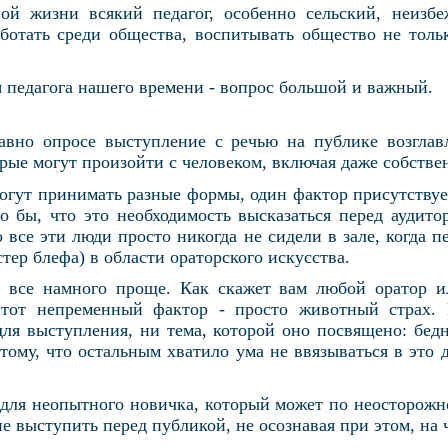
ой жизни всякий педагог, особенно сельский, неизб
ботать среди общества, воспитывать общество не тольк
я педагога нашего времени - вопрос большой и важный.
авно опросе выступление с речью на публике возглав
орые могут произойти с человеком, включая даже собств
огут принимать разные формы, один фактор присутствуе
о бы, что это необходимость высказаться перед аудито
о все эти люди просто никогда не сидели в зале, когда 
стер блефа) в области ораторского искусства.
и все намного проще. Как скажет вам любой оратор и
этот непременный фактор - просто животный страх.
для выступления, ни тема, которой оно посвящено: бедн
ому, что остальным хватило ума не ввязываться в это 
для неопытного новичка, который может по неосторожно
е выступить перед публикой, не осознавая при этом, на 