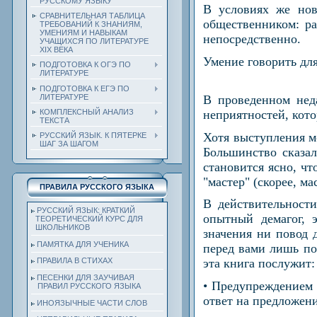
РУССКОМУ ЯЗЫКУ
В условиях же нов
СРАВНИТЕЛЬНАЯ ТАБЛИЦА
общественником: ра
ТРЕБОВАНИЙ К ЗНАНИЯМ,
УМЕНИЯМ И НАВЫКАМ
непосредственно.
УЧАЩИХСЯ ПО ЛИТЕРАТУРЕ
ХIХ ВЕКА
Умение говорить дл
ПОДГОТОВКА К ОГЭ ПО
ЛИТЕРАТУРЕ
ПОДГОТОВКА К ЕГЭ ПО
ЛИТЕРАТУРЕ
В проведенном нед
неприятностей, кот
КОМПЛЕКСНЫЙ АНАЛИЗ
ТЕКСТА
Хотя выступления м
РУССКИЙ ЯЗЫК. К ПЯТЕРКЕ
ШАГ ЗА ШАГОМ
Большинство сказал
становится ясно, чт
"мастер" (скорее, ма
ПРАВИЛА РУССКОГО ЯЗЫКА
В действительност
РУССКИЙ ЯЗЫК: КРАТКИЙ
опытный демагог, 
ТЕОРЕТИЧЕСКИЙ КУРС ДЛЯ
ШКОЛЬНИКОВ
значения ни повод 
ПАМЯТКА ДЛЯ УЧЕНИКА
перед вами лишь пот
ПРАВИЛА В СТИХАХ
эта книга послужит:
ПЕСЕНКИ ДЛЯ ЗАУЧИВАЯ
• Предупреждением 
ПРАВИЛ РУССКОГО ЯЗЫКА
ответ на предложени
ИНОЯЗЫЧНЫЕ ЧАСТИ СЛОВ