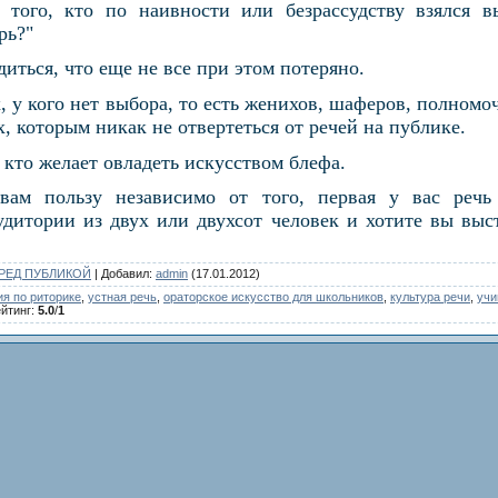
 того, кто по наивности или безрассудству взялся в
рь?"
иться, что еще не все при этом потеряно.
, у кого нет выбора, то есть женихов, шаферов, полном
, которым никак не отвертеться от речей на публике.
кто желает овладеть искусством блефа.
вам пользу независимо от того, первая у вас речь
удитории из двух или двухсот человек и хотите вы выс
РЕД ПУБЛИКОЙ
|
Добавил
:
admin
(17.01.2012)
ия по риторике
,
устная речь
,
ораторское искусство для школьников
,
культура речи
,
учи
йтинг
:
5.0
/
1