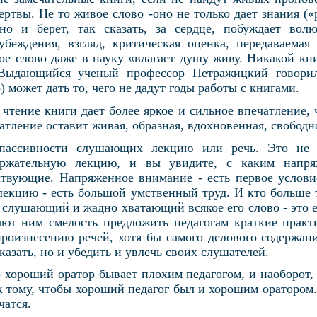
ертвы. Не то живое слово -оно не только дает знания («
но и берет, так сказать, за сердце, побуждает вол
убеждения, взгляд, критическая оценка, передаваемая
 слово даже в науку «влагает душу живу. Никакой кн
. Выдающийся ученый профессор Петражицкий говорил
) может дать то, чего не дадут годы работы с книгами.
чтение книги дает более яркое и сильное впечатление, 
атление оставит живая, образная, вдохновенная, свободн
 пассивности слушающих лекцию или речь. Это не 
держательную лекцию, и вы увидите, с каким напр
твующие. Напряженное внимание - есть первое услови
лекцию - есть большой умственный труд. И кто больше 
 слушающий и жадно хватающий всякое его слово - это 
ют ним смелость предложить педагогам краткие практ
роизнесению речей, хотя бы самого делового содержан
казать, но и убедить и увлечь своих слушателей.
 хороший оратор бывает плохим педагогом, и наоборот,
 тому, чтобы хороший педагог был и хорошим оратором.
чатся.