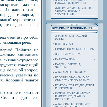
РОССИИ. ЛИТЕРАТОРЫ
раскрывает глаза» на
ЛИТЕРАТУРА ДЛЯ СТУДЕНТОВ
ю. Из живого слова
ФИЛОЛОГИЧЕСКИХ
ФАКУЛЬТЕТОВ
 нередко с жаром, с
ижный курс этого не
, что одна часовая
КРАСИВАЯ И ПРАВИЛЬНАЯ РЕЧЬ
ЗНАЕМ ЛИ МЫ РУССКИЙ
чем чтение про себя,
ЯЗЫК?
о льющаяся речь.
В МИРЕ СЛОВ
верно! Пойдите на
ПРАВИЛЬНО ЛИ МЫ ГОВОРИМ
яженным вниманием
ЗВОНИМ РУСИСТУ?
е активно-трудового
КУЛЬТУРА РЕЧИ
трудится: говорящий
ПАДЕЖИ, ВРЕМЕНА,
ЗАПЯТЫЕ...
еще большой вопрос.
А КАК ЛУЧШЕ СКАЗАТЬ?
ические указания по
ГОВОРИМ ПРАВИЛЬНО ПО
ия. Хороший педагог
СМЫСЛУ ИЛИ ПО ФОРМЕ?
РЕЧЕВОЙ ЭТИКЕТ ДЛЯ ДЕТЕЙ
И ВЗРОСЛЫХ
 но это не исключает
ИСПОЛЬЗУЙТЕ КРЫЛАТЫЕ
ВЫРАЖЕНИЯ, ЗНАЯ ИХ
 Сила и средства его
ИСТОРИЮ
А КАК У ВАС ГОВОРЯТ, ИЛИ
ЗАНИМАТЕЛЬНАЯ