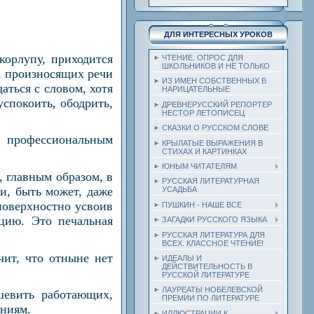
ДЛЯ ИНТЕРЕСНЫХ УРОКОВ
орлупу, приходится
ЧТЕНИЕ. ОПРОС ДЛЯ
ШКОЛЬНИКОВ И НЕ ТОЛЬКО
ц, произносящих речи
ИЗ ИМЕН СОБСТВЕННЫХ В
аться с словом, хотя
НАРИЦАТЕЛЬНЫЕ
успокоить, ободрить,
ДРЕВНЕРУССКИЙ РЕПОРТЕР
НЕСТОР ЛЕТОПИСЕЦ
СКАЗКИ О РУССКОМ СЛОВЕ
я профессиональным
КРЫЛАТЫЕ ВЫРАЖЕНИЯ В
СТИХАХ И КАРТИНКАХ
ЮНЫМ ЧИТАТЕЛЯМ
, главным образом, в
РУССКАЯ ЛИТЕРАТУРНАЯ
и, быть может, даже
УСАДЬБА
поверхностно усвоив
ПУШКИН - НАШЕ ВСЕ
цию. Это печальная
ЗАГАДКИ РУССКОГО ЯЗЫКА
РУССКАЯ ЛИТЕРАТУРА ДЛЯ
ВСЕХ. КЛАССНОЕ ЧТЕНИЕ!
чит, что отныне нет
ИДЕАЛЫ И
ДЕЙСТВИТЕЛЬНОСТЬ В
РУССКОЙ ЛИТЕРАТУРЕ
ЛАУРЕАТЫ НОБЕЛЕВСКОЙ
шевить работающих,
ПРЕМИИ ПО ЛИТЕРАТУРЕ
аниям.
ИЛЛЮСТРАЦИИ К