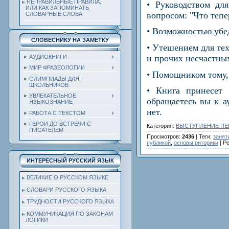
НЕПРАВИЛЬНЫЕ ПРАВИЛА,
• Руководством для
ИЛИ КАК ЗАПОМИНАТЬ
вопросом: "Что тепе
СЛОВАРНЫЕ СЛОВА
• Возможностью убед
СЛОВЕСНИКУ НА ЗАМЕТКУ
• Утешением для тех
и прочих несчастных
АУДИОКНИГИ
МИР ФРАЗЕОЛОГИИ
• Помощником тому, 
ОЛИМПИАДЫ ДЛЯ
ШКОЛЬНИКОВ
• Книга принесет 
УВЛЕКАТЕЛЬНОЕ
обращаетесь вы к а
ЯЗЫКОЗНАНИЕ
нет.
РАБОТА С ТЕКСТОМ
ГЕРОИ ДО ВСТРЕЧИ С
Категория
:
ВЫСТУПЛЕНИЕ ПЕ
ПИСАТЕЛЕМ
Просмотров
:
2436
|
Теги
:
занят
публикой
,
основы риторики
|
Ре
ИНТЕРЕСНЫЙ РУССКИЙ ЯЗЫК
ВЕЛИКИЕ О РУССКОМ ЯЗЫКЕ
СЛОВАРИ РУССКОГО ЯЗЫКА
ТРУДНОСТИ РУССКОГО ЯЗЫКА
КОММУНИКАЦИЯ ПО ЗАКОНАМ
ЛОГИКИ