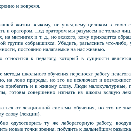
кренно и вовремя.
нашей жизни всякому, не ушедшему целиком в свою ск
ть и оратором. Под оратором мы разумеем не только ли
, на митингах и т. д., но всякого, кому приходится обращ
й группе собравшихся. Убедить, разъяснить что-либо, 
анности, постоянно налагаемые на нас жизнью.
о относится к педагогу, который в сущности являетс
 методы школьного обучения переносят работу педагога
ию, на лоно природы, но это не исключает и возможност
же прибегать и к живому слову. Люди малокультурные, 
лы, готовы совершенно изгнать из школы всякую лек
аться от лекционной системы обучения, но это не зна
у слову (лекции).
бно одухотворить ту же лабораторную работу, вооду
тить новые точки зрения, побудить к дальнейшим разыск