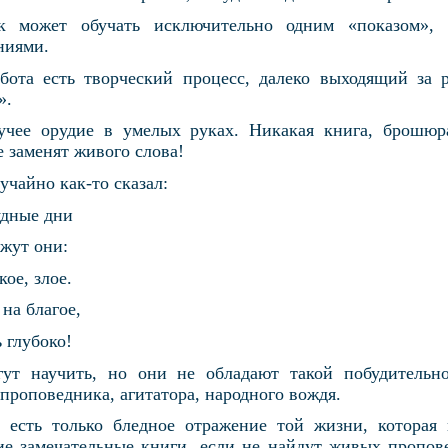
ик может обучать исключительно одним «показом»,
ниями.
абота есть творческий процесс, далеко выходящий за 
».
учее орудие в умелых руках. Никакая книга, брошюра,
е заменят живого слова!
учайно как-то сказал:
удные дни
ажут они:
ое, злое.
 на благое,
 глубоко!
ут научить, но они не обладают такой побудительно
 проповедника, агитатора, народного вождя.
ь есть только бледное отражение той жизни, которая
ие замечательные книги, если не найдут живых пропов