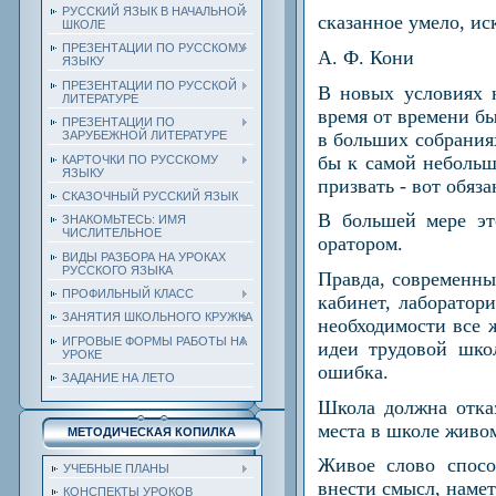
РУССКИЙ ЯЗЫК В НАЧАЛЬНОЙ
сказанное умело, ис
ШКОЛЕ
ПРЕЗЕНТАЦИИ ПО РУССКОМУ
А. Ф. Кони
ЯЗЫКУ
ПРЕЗЕНТАЦИИ ПО РУССКОЙ
В новых условиях 
ЛИТЕРАТУРЕ
время от времени бы
ПРЕЗЕНТАЦИИ ПО
в больших собраниях
ЗАРУБЕЖНОЙ ЛИТЕРАТУРЕ
бы к самой небольшо
КАРТОЧКИ ПО РУССКОМУ
ЯЗЫКУ
призвать - вот обяз
СКАЗОЧНЫЙ РУССКИЙ ЯЗЫК
В большей мере эт
ЗНАКОМЬТЕСЬ: ИМЯ
ЧИСЛИТЕЛЬНОЕ
оратором.
ВИДЫ РАЗБОРА НА УРОКАХ
РУССКОГО ЯЗЫКА
Правда, современные
ПРОФИЛЬНЫЙ КЛАСС
кабинет, лаборатор
ЗАНЯТИЯ ШКОЛЬНОГО КРУЖКА
необходимости все 
ИГРОВЫЕ ФОРМЫ РАБОТЫ НА
идеи трудовой шко
УРОКЕ
ошибка.
ЗАДАНИЕ НА ЛЕТО
Школа должна отказ
места в школе живом
МЕТОДИЧЕСКАЯ КОПИЛКА
Живое слово спосо
УЧЕБНЫЕ ПЛАНЫ
внести смысл, наме
КОНСПЕКТЫ УРОКОВ