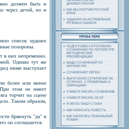
ежно должен быть и
ДИАЛЕКТОЛОГИЯ
о через детей, но и
КАК МЫ ПОРТИМ РУССКИЙ
ЯЗЫК
ЗАДАНИЯ НА ИСПРАВЛЕНИЕ
РЕЧЕВЫХ ОШИБОК
ПРОБА ПЕРА
ляло список худших
енные похороны.
ПОДГОТОВКА К ИТОГОВОМУ
СОЧИНЕНИЮ ПО ЛИТЕРАТУРЕ.
МЕТОДИЧЕСКИЕ
т в них непременно.
РЕКОМЕНДАЦИИ
рией. Однако тут же
ВИДЫ СОЧИНЕНИЙ ПО
ЛИТЕРАТУРЕ
перед ними выступает
СОЧИНЕНИЕ? ЛЕГКО!
ВЫПУСКНОЕ СОЧИНЕНИЕ НА
ОТЛИЧНО. С ПРИМЕРАМИ И
ли более или менее
ОБРАЗЦАМИ
 При этом не имеет
УЧИМСЯ ПИСАТЬ СОЧИНЕНИЕ
яга торчит на сцене
УЧИМСЯ ПИСАТЬ ЭССЕ
дело. Таким образом,
Я ЛЕГКО ПИШУ СТИХИ
КАК НАПИСАТЬ ПОВЕСТЬ
сти брякнуть "да" в
КАК НАПИСАТЬ ГЕНИАЛЬНЫЙ
РОМАН
что он соглашается.