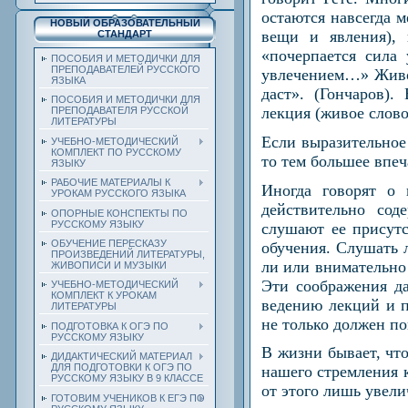
остаются навсегда м
НОВЫЙ ОБРАЗОВАТЕЛЬНЫЙ
вещи и явления), 
СТАНДАРТ
«почерпается сила 
ПОСОБИЯ И МЕТОДИЧКИ ДЛЯ
ПРЕПОДАВАТЕЛЕЙ РУССКОГО
увлечением…» Живое
ЯЗЫКА
даст». (Гончаров)
ПОСОБИЯ И МЕТОДИЧКИ ДЛЯ
лекция (живое слово
ПРЕПОДАВАТЕЛЯ РУССКОЙ
ЛИТЕРАТУРЫ
Если выразительное 
УЧЕБНО-МЕТОДИЧЕСКИЙ
КОМПЛЕКТ ПО РУССКОМУ
то тем большее впеч
ЯЗЫКУ
РАБОЧИЕ МАТЕРИАЛЫ К
Иногда говорят о
УРОКАМ РУССКОГО ЯЗЫКА
действительно со
ОПОРНЫЕ КОНСПЕКТЫ ПО
РУССКОМУ ЯЗЫКУ
слушают ее присутс
ОБУЧЕНИЕ ПЕРЕСКАЗУ
обучения. Слушать 
ПРОИЗВЕДЕНИЙ ЛИТЕРАТУРЫ,
ли или внимательно
ЖИВОПИСИ И МУЗЫКИ
Эти соображения да
УЧЕБНО-МЕТОДИЧЕСКИЙ
КОМПЛЕКТ К УРОКАМ
ведению лекций и п
ЛИТЕРАТУРЫ
не только должен по
ПОДГОТОВКА К ОГЭ ПО
РУССКОМУ ЯЗЫКУ
В жизни бывает, что
ДИДАКТИЧЕСКИЙ МАТЕРИАЛ
ДЛЯ ПОДГОТОВКИ К ОГЭ ПО
нашего стремления к
РУССКОМУ ЯЗЫКУ В 9 КЛАССЕ
от этого лишь увели
ГОТОВИМ УЧЕНИКОВ К ЕГЭ ПО