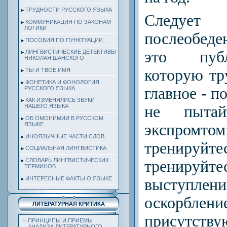
ТРУДНОСТИ РУССКОГО ЯЗЫКА
Следует
КОММУНИКАЦИЯ ПО ЗАКОНАМ
ЛОГИКИ
послеобеде
ПОСОБИЯ ПО ПУНКТУАЦИИ
это публ
ЛИНГВИСТИЧЕСКИЕ ДЕТЕКТИВЫ
НИКОЛАЯ ШАНСКОГО
которую тру
ТЫ И ТВОЕ ИМЯ
ФОНЕТИКА И ФОНОЛОГИЯ
главное - п
РУССКОГО ЯЗЫКА
КАК ИЗМЕНЯЛИСЬ ЗВУКИ
не пытай
НАШЕГО ЯЗЫКА
ОБ ОМОНИМИИ В РУССКОМ
ЯЗЫКЕ
экспромто
ИНОЯЗЫЧНЫЕ ЧАСТИ СЛОВ
тренируй
СОЦИАЛЬНАЯ ЛИНГВИСТИКА
СЛОВАРЬ ЛИНГВИСТИЧЕСКИХ
тренируйт
ТЕРМИНОВ
ИНТЕРЕСНЫЕ ФАКТЫ О ЯЗЫКЕ
выступле
оскорблени
ЛИТЕРАТУРНАЯ КРИТИКА
присутств
ПРИНЦИПЫ И ПРИЕМЫ
АНАЛИЗА ЛИТЕРАТУРНОГО