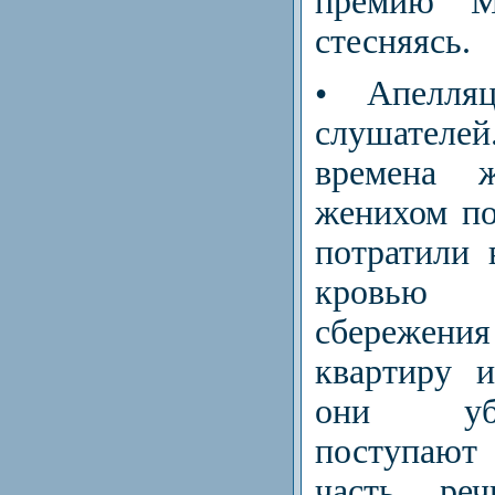
премию М
стесняясь.
• Апелля
слушателе
времена 
женихом по
потратили 
кровью 
сбережени
квартиру 
они уб
поступают
часть ре