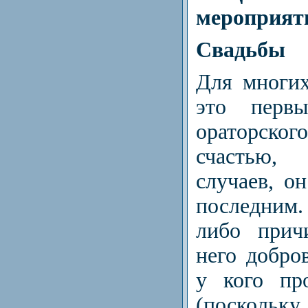
мероприят
Свадьбы
Для многих
это пер
ораторско
счастью,
случаев, о
последним. 
либо прич
него добров
у кого пр
(поскольку