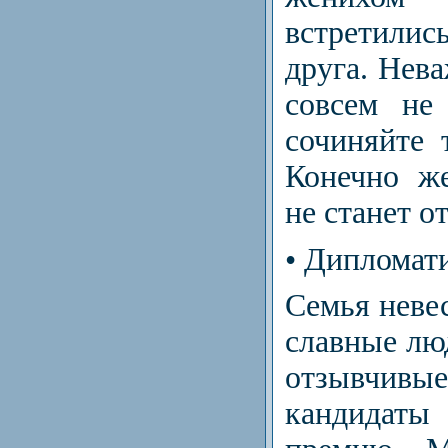
встретилис
друга. Нева
совсем не
сочиняйте 
Конечно же
не станет о
• Дипломат
Семья невес
славные лю
отзывчив
кандидаты