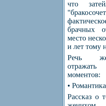
что затей
"бракосочет
фактическ
брачных о
место неско
и лет тому 
Речь же
отражать
моментов:
• Романтика
Рассказ о т
жених