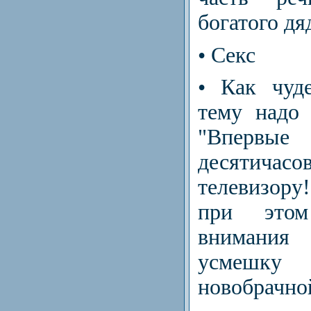
богатого д
• Секс
• Как чуд
тему надо 
"Впервы
десятичас
телевизор
при это
внимани
усмеш
новобрачно