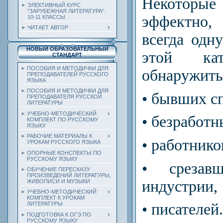
Некоторые 
ЭЛЕКТИВНЫЙ КУРС
"ЗАРУБЕЖНАЯ ЛИТЕРАТУРА".
эффектно,
10-11 КЛАССЫ
ЧИТАЕТ АВТОР
всегда одн
НОВЫЙ ОБРАЗОВАТЕЛЬНЫЙ
этой ка
СТАНДАРТ
ПОСОБИЯ И МЕТОДИЧКИ ДЛЯ
обнаружить
ПРЕПОДАВАТЕЛЕЙ РУССКОГО
ЯЗЫКА
ПОСОБИЯ И МЕТОДИЧКИ ДЛЯ
• бывших с
ПРЕПОДАВАТЕЛЯ РУССКОЙ
ЛИТЕРАТУРЫ
УЧЕБНО-МЕТОДИЧЕСКИЙ
• безработн
КОМПЛЕКТ ПО РУССКОМУ
ЯЗЫКУ
РАБОЧИЕ МАТЕРИАЛЫ К
• работнико
УРОКАМ РУССКОГО ЯЗЫКА
ОПОРНЫЕ КОНСПЕКТЫ ПО
РУССКОМУ ЯЗЫКУ
• срезавш
ОБУЧЕНИЕ ПЕРЕСКАЗУ
ПРОИЗВЕДЕНИЙ ЛИТЕРАТУРЫ,
индустрии,
ЖИВОПИСИ И МУЗЫКИ
УЧЕБНО-МЕТОДИЧЕСКИЙ
КОМПЛЕКТ К УРОКАМ
• писателей.
ЛИТЕРАТУРЫ
ПОДГОТОВКА К ОГЭ ПО
РУССКОМУ ЯЗЫКУ