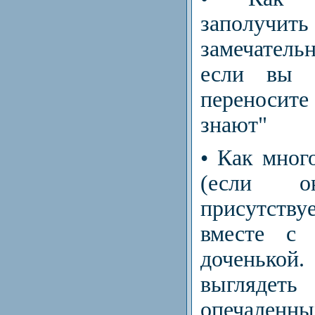
заполу
замечател
если вы 
переносит
знают"
• Как мног
(если 
присутст
вместе с
доченько
выгляде
опечален