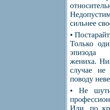
относит
Недопуст
сильнее сво
• Постарайт
Только оди
эпизода
жениха. Ни
случае не
поводу неве
• Не шути
профессио
Или, по кр