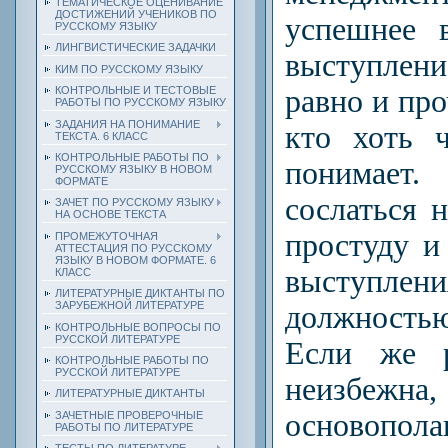
ТЕМАТИЧЕСКОЕ ОЦЕНИВАНИЕ
ДОСТИЖЕНИЙ УЧЕНИКОВ ПО
успешнее 
РУССКОМУ ЯЗЫКУ
ЛИНГВИСТИЧЕСКИЕ ЗАДАЧКИ
выступлен
КИМ ПО РУССКОМУ ЯЗЫКУ
КОНТРОЛЬНЫЕ И ТЕСТОВЫЕ
равно и про
РАБОТЫ ПО РУССКОМУ ЯЗЫКУ
ЗАДАНИЯ НА ПОНИМАНИЕ
кто хоть 
ТЕКСТА. 6 КЛАСС
КОНТРОЛЬНЫЕ РАБОТЫ ПО
понимает
РУССКОМУ ЯЗЫКУ В НОВОМ
ФОРМАТЕ
сослаться 
ЗАЧЕТ ПО РУССКОМУ ЯЗЫКУ
НА ОСНОВЕ ТЕКСТА
простуду и
ПРОМЕЖУТОЧНАЯ
АТТЕСТАЦИЯ ПО РУССКОМУ
ЯЗЫКУ В НОВОМ ФОРМАТЕ. 6
выступлен
КЛАСС
ЛИТЕРАТУРНЫЕ ДИКТАНТЫ ПО
ЗАРУБЕЖНОЙ ЛИТЕРАТУРЕ
должност
КОНТРОЛЬНЫЕ ВОПРОСЫ ПО
РУССКОЙ ЛИТЕРАТУРЕ
Если же р
КОНТРОЛЬНЫЕ РАБОТЫ ПО
РУССКОЙ ЛИТЕРАТУРЕ
неизбеж
ЛИТЕРАТУРНЫЕ ДИКТАНТЫ
основопола
ЗАЧЕТНЫЕ ПРОВЕРОЧНЫЕ
РАБОТЫ ПО ЛИТЕРАТУРЕ