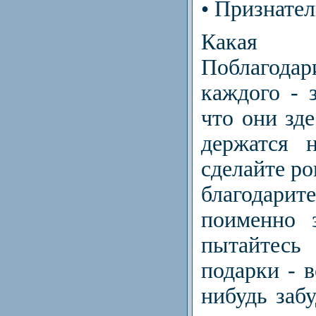
• Признате
Какая
Поблаго
каждого - з
что они зде
держатся 
сделайте ро
благода
поименно 
пытайтес
подарки - в
нибудь забу