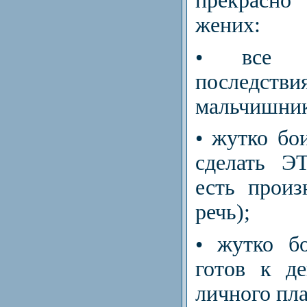
прекрасно
жених:
• все е
последст
мальчишник
• жутко бои
сделать Э
есть произ
речь);
• жутко б
готов к д
личного пла