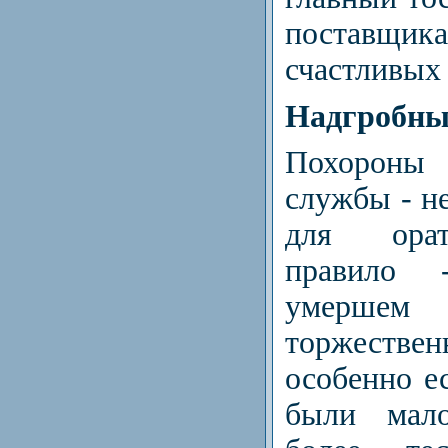
поставщика
счастливых
Надгробны
Похороны
службы - н
для орат
правило 
умерш
торжест
особенно е
были мал