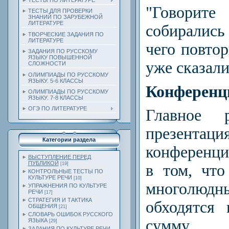
ТЕСТЫ ПО ЛИТЕРАТУРЕ
"Говорите
ТЕСТЫ ДЛЯ ПРОВЕРКИ
ЗНАНИЙ ПО ЗАРУБЕЖНОЙ
ЛИТЕРАТУРЕ
собиралис
ТВОРЧЕСКИЕ ЗАДАНИЯ ПО
ЛИТЕРАТУРЕ
чего повтор
ЗАДАНИЯ ПО РУССКОМУ
ЯЗЫКУ ПОВЫШЕННОЙ
уже сказали
СЛОЖНОСТИ
ОЛИМПИАДЫ ПО РУССКОМУ
ЯЗЫКУ. 5-6 КЛАССЫ
Конференц
ОЛИМПИАДЫ ПО РУССКОМУ
ЯЗЫКУ. 7-8 КЛАССЫ
ОГЭ ПО ЛИТЕРАТУРЕ
Главное 
презе
Категории раздела
конференц
ВЫСТУПЛЕНИЕ ПЕРЕД
ПУБЛИКОЙ
[19]
в том, что
КОНТРОЛЬНЫЕ ТЕСТЫ ПО
КУЛЬТУРЕ РЕЧИ
[10]
многолюд
УПРАЖНЕНИЯ ПО КУЛЬТУРЕ
РЕЧИ
[17]
СТРАТЕГИЯ И ТАКТИКА
обходятся
ОБЩЕНИЯ
[21]
СЛОВАРЬ ОШИБОК РУССКОГО
сумму.
ЯЗЫКА
[29]
ЗАДАНИЯ ПО КУЛЬТУРЕ РЕЧИ