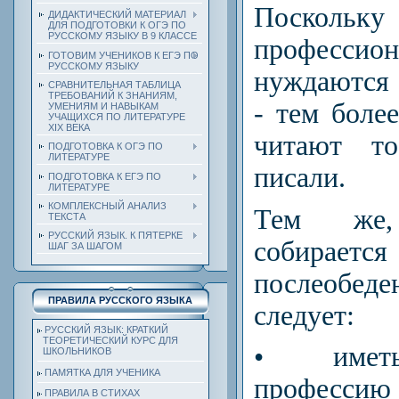
Поскол
ДИДАКТИЧЕСКИЙ МАТЕРИАЛ
ДЛЯ ПОДГОТОВКИ К ОГЭ ПО
РУССКОМУ ЯЗЫКУ В 9 КЛАССЕ
професс
ГОТОВИМ УЧЕНИКОВ К ЕГЭ ПО
РУССКОМУ ЯЗЫКУ
нуждаются
СРАВНИТЕЛЬНАЯ ТАБЛИЦА
ТРЕБОВАНИЙ К ЗНАНИЯМ,
- тем боле
УМЕНИЯМ И НАВЫКАМ
УЧАЩИХСЯ ПО ЛИТЕРАТУРЕ
ХIХ ВЕКА
читают т
ПОДГОТОВКА К ОГЭ ПО
ЛИТЕРАТУРЕ
писали.
ПОДГОТОВКА К ЕГЭ ПО
ЛИТЕРАТУРЕ
КОМПЛЕКСНЫЙ АНАЛИЗ
Тем же,
ТЕКСТА
РУССКИЙ ЯЗЫК. К ПЯТЕРКЕ
собирается
ШАГ ЗА ШАГОМ
послеобед
ПРАВИЛА РУССКОГО ЯЗЫКА
следует:
РУССКИЙ ЯЗЫК: КРАТКИЙ
ТЕОРЕТИЧЕСКИЙ КУРС ДЛЯ
• иметь
ШКОЛЬНИКОВ
ПАМЯТКА ДЛЯ УЧЕНИКА
професси
ПРАВИЛА В СТИХАХ