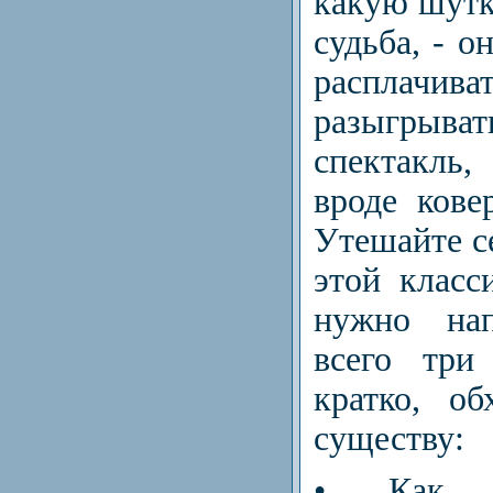
какую шутк
судьба, - о
расплачива
разыгр
спектакль
вроде кове
Утешайте с
этой класс
нужно нап
всего три
кратко, о
существу:
• Как с