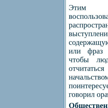
Эти
воспользова
распрос
выступле
содержащу
или фраз 
чтобы лю
отчита
начальст
поинтерес
говорил ора
Обществе