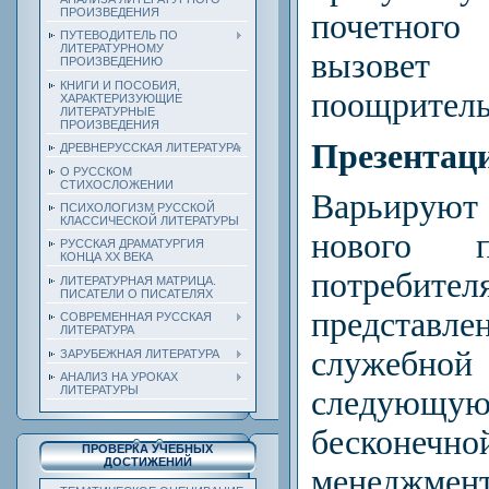
ПРОИЗВЕДЕНИЯ
почетног
ПУТЕВОДИТЕЛЬ ПО
ЛИТЕРАТУРНОМУ
вызове
ПРОИЗВЕДЕНИЮ
КНИГИ И ПОСОБИЯ,
поощритель
ХАРАКТЕРИЗУЮЩИЕ
ЛИТЕРАТУРНЫЕ
ПРОИЗВЕДЕНИЯ
Презентац
ДРЕВНЕРУССКАЯ ЛИТЕРАТУРА
О РУССКОМ
СТИХОСЛОЖЕНИИ
Варьиру
ПСИХОЛОГИЗМ РУССКОЙ
КЛАССИЧЕСКОЙ ЛИТЕРАТУРЫ
нового п
РУССКАЯ ДРАМАТУРГИЯ
КОНЦА ХХ ВЕКА
потреб
ЛИТЕРАТУРНАЯ МАТРИЦА.
ПИСАТЕЛИ О ПИСАТЕЛЯХ
предста
СОВРЕМЕННАЯ РУССКАЯ
ЛИТЕРАТУРА
служебно
ЗАРУБЕЖНАЯ ЛИТЕРАТУРА
АНАЛИЗ НА УРОКАХ
ЛИТЕРАТУРЫ
следующую
бесконе
ПРОВЕРКА УЧЕБНЫХ
ДОСТИЖЕНИЙ
менеджмен