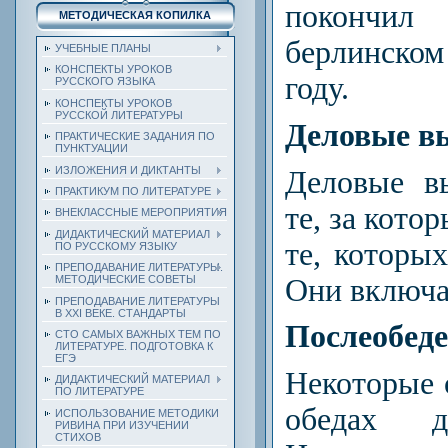
покончи
МЕТОДИЧЕСКАЯ КОПИЛКА
берлинско
УЧЕБНЫЕ ПЛАНЫ
КОНСПЕКТЫ УРОКОВ
году.
РУССКОГО ЯЗЫКА
КОНСПЕКТЫ УРОКОВ
РУССКОЙ ЛИТЕРАТУРЫ
Деловые в
ПРАКТИЧЕСКИЕ ЗАДАНИЯ ПО
ПУНКТУАЦИИ
ИЗЛОЖЕНИЯ И ДИКТАНТЫ
Деловые в
ПРАКТИКУМ ПО ЛИТЕРАТУРЕ
те, за кото
ВНЕКЛАССНЫЕ МЕРОПРИЯТИЯ
ДИДАКТИЧЕСКИЙ МАТЕРИАЛ
те, которых
ПО РУССКОМУ ЯЗЫКУ
ПРЕПОДАВАНИЕ ЛИТЕРАТУРЫ.
Они включ
МЕТОДИЧЕСКИЕ СОВЕТЫ
ПРЕПОДАВАНИЕ ЛИТЕРАТУРЫ
В XXI ВЕКЕ. СТАНДАРТЫ
Послеобед
СТО САМЫХ ВАЖНЫХ ТЕМ ПО
ЛИТЕРАТУРЕ. ПОДГОТОВКА К
ЕГЭ
Некоторые 
ДИДАКТИЧЕСКИЙ МАТЕРИАЛ
ПО ЛИТЕРАТУРЕ
обедах д
ИСПОЛЬЗОВАНИЕ МЕТОДИКИ
РИВИНА ПРИ ИЗУЧЕНИИ
СТИХОВ