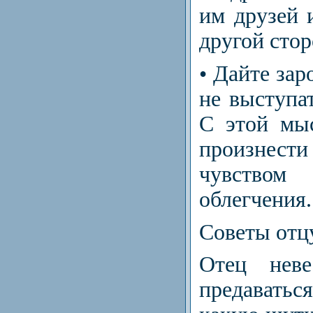
им друзей 
другой сто
• Дайте зар
не выступа
С этой мы
произнес
чувство
облегчения.
Советы отц
Отец нев
предавать