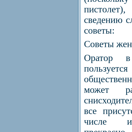
пистолет
сведению 
советы:
Советы жен
Оратор 
пользует
обществен
может ра
снисходите
все прису
числе и