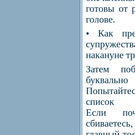
готовы от 
голове.
• Как пре
супружест
накануне тр
Затем поб
буквал
Попытайт
список п
Если поч
сбиваетесь,
главный тос