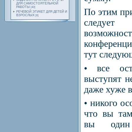
ДЛЯ САМОСТОЯТЕЛЬНОЙ
РАБОТЫ
[40]
По этим пр
РЕЧЕВОЙ ЭТИКЕТ ДЛЯ ДЕТЕЙ И
ВЗРОСЛЫХ
[6]
следуе
возможнос
конференц
тут следую
• все ост
выступят н
даже хуже в
• никого ос
что вы там
вы один