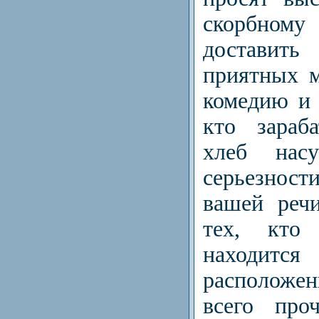
скорбному
доставить
приятных м
комедию и 
кто зараб
хлеб нас
серьезнос
вашей реч
тех, кто
находит
расположе
всего про