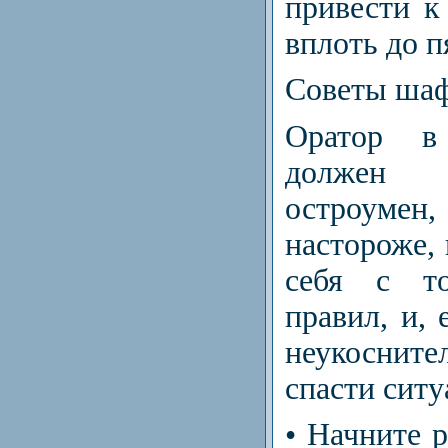
привести к
вплоть до п
Советы ша
Оратор в
должен
остроумен
настороже, 
себя с то
правил, и, 
неукоснит
спасти сит
• Начните р