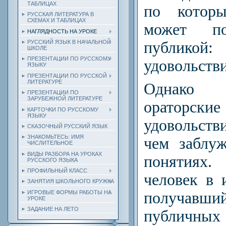
ТАБЛИЦАХ
по которы
РУССКАЯ ЛИТЕРАТУРА В
СХЕМАХ И ТАБЛИЦАХ
может по
НАГЛЯДНОСТЬ НА УРОКЕ
публико
РУССКИЙ ЯЗЫК В НАЧАЛЬНОЙ
ШКОЛЕ
ПРЕЗЕНТАЦИИ ПО РУССКОМУ
удовольстви
ЯЗЫКУ
ПРЕЗЕНТАЦИИ ПО РУССКОЙ
ЛИТЕРАТУРЕ
Однако 
ПРЕЗЕНТАЦИИ ПО
ЗАРУБЕЖНОЙ ЛИТЕРАТУРЕ
ораторские
КАРТОЧКИ ПО РУССКОМУ
ЯЗЫКУ
удовольств
СКАЗОЧНЫЙ РУССКИЙ ЯЗЫК
ЗНАКОМЬТЕСЬ: ИМЯ
чем заблу
ЧИСЛИТЕЛЬНОЕ
ВИДЫ РАЗБОРА НА УРОКАХ
понятиях
РУССКОГО ЯЗЫКА
ПРОФИЛЬНЫЙ КЛАСС
человек в 
ЗАНЯТИЯ ШКОЛЬНОГО КРУЖКА
ИГРОВЫЕ ФОРМЫ РАБОТЫ НА
получавший
УРОКЕ
ЗАДАНИЕ НА ЛЕТО
публичны