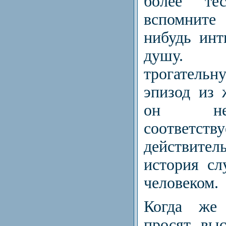
более тес
вспомните
нибудь ин
душу. 
трогател
эпизод из 
он не
соответству
действитель
история сл
человеком.
Когда же 
просят вы