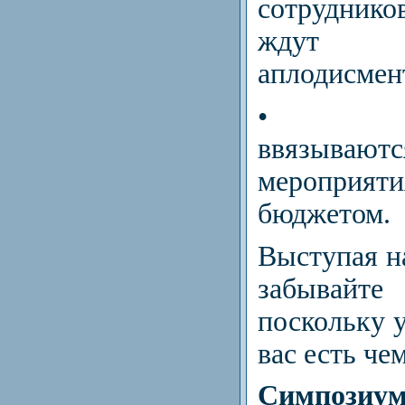
сотруднико
ждут по
аплодисмен
• орат
ввязыва
мероприя
бюджетом.
Выступая н
забывайт
поскольку у
вас есть че
Симпозиу