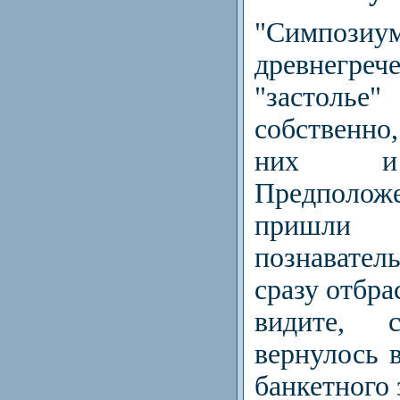
"Симпозиу
древнегре
"застоль
собственно
них и 
Предполо
пришл
познавате
сразу отбра
видите, с
вернулось в
банкетного 