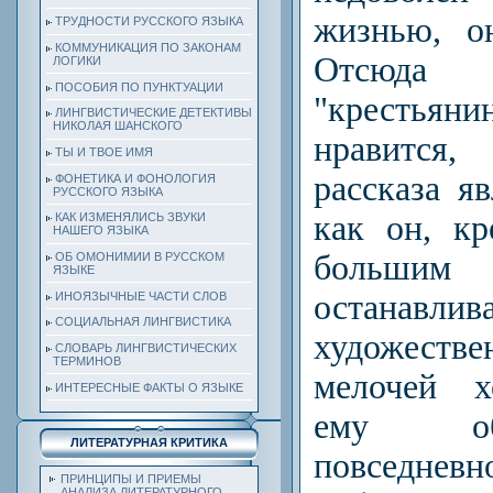
жизнью, о
ТРУДНОСТИ РУССКОГО ЯЗЫКА
КОММУНИКАЦИЯ ПО ЗАКОНАМ
Отсюда 
ЛОГИКИ
ПОСОБИЯ ПО ПУНКТУАЦИИ
"крестья
ЛИНГВИСТИЧЕСКИЕ ДЕТЕКТИВЫ
НИКОЛАЯ ШАНСКОГО
нравится
ТЫ И ТВОЕ ИМЯ
рассказа я
ФОНЕТИКА И ФОНОЛОГИЯ
РУССКОГО ЯЗЫКА
как он, кр
КАК ИЗМЕНЯЛИСЬ ЗВУКИ
НАШЕГО ЯЗЫКА
большим 
ОБ ОМОНИМИИ В РУССКОМ
ЯЗЫКЕ
останав
ИНОЯЗЫЧНЫЕ ЧАСТИ СЛОВ
СОЦИАЛЬНАЯ ЛИНГВИСТИКА
художеств
СЛОВАРЬ ЛИНГВИСТИЧЕСКИХ
ТЕРМИНОВ
мелочей х
ИНТЕРЕСНЫЕ ФАКТЫ О ЯЗЫКЕ
ему об
ЛИТЕРАТУРНАЯ КРИТИКА
повседне
ПРИНЦИПЫ И ПРИЕМЫ
АНАЛИЗА ЛИТЕРАТУРНОГО