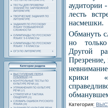
ТЕСТЫ ПО ЛИТЕРАТУРЕ
аудитории -
ТЕСТЫ ДЛЯ ПРОВЕРКИ
ЗНАНИЙ ПО ЗАРУБЕЖНОЙ
ЛИТЕРАТУРЕ
лесть встр
ТВОРЧЕСКИЕ ЗАДАНИЯ ПО
ЛИТЕРАТУРЕ
насмешки.
ЗАДАНИЯ ПО РУССКОМУ
ЯЗЫКУ ПОВЫШЕННОЙ
СЛОЖНОСТИ
Обмануть с
ОЛИМПИАДЫ ПО РУССКОМУ
ЯЗЫКУ. 5-6 КЛАССЫ
но тольк
ОЛИМПИАДЫ ПО РУССКОМУ
ЯЗЫКУ. 7-8 КЛАССЫ
Другой ра
ОГЭ ПО ЛИТЕРАТУРЕ
Презрение,
Категории раздела
невнимание
ВЫСТУПЛЕНИЕ ПЕРЕД
крики «
ПУБЛИКОЙ
[19]
КОНТРОЛЬНЫЕ ТЕСТЫ ПО
справед
КУЛЬТУРЕ РЕЧИ
[10]
УПРАЖНЕНИЯ ПО КУЛЬТУРЕ
РЕЧИ
[17]
обманувше
СТРАТЕГИЯ И ТАКТИКА
ОБЩЕНИЯ
[21]
СЛОВАРЬ ОШИБОК РУССКОГО
Категория
:
ВЫС
ЯЗЫКА
[29]
ЗАДАНИЯ ПО КУЛЬТУРЕ РЕЧИ