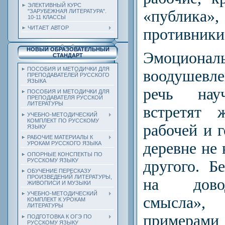
ЭЛЕКТИВНЫЙ КУРС
«публика»,
"ЗАРУБЕЖНАЯ ЛИТЕРАТУРА".
10-11 КЛАССЫ
ЧИТАЕТ АВТОР
противники
НОВЫЙ ОБРАЗОВАТЕЛЬНЫЙ
Эмоционал
СТАНДАРТ
ПОСОБИЯ И МЕТОДИЧКИ ДЛЯ
воодушевле
ПРЕПОДАВАТЕЛЕЙ РУССКОГО
ЯЗЫКА
речь науч
ПОСОБИЯ И МЕТОДИЧКИ ДЛЯ
ПРЕПОДАВАТЕЛЯ РУССКОЙ
ЛИТЕРАТУРЫ
встретят 
УЧЕБНО-МЕТОДИЧЕСКИЙ
КОМПЛЕКТ ПО РУССКОМУ
рабочей и г
ЯЗЫКУ
РАБОЧИЕ МАТЕРИАЛЫ К
деревне не 
УРОКАМ РУССКОГО ЯЗЫКА
ОПОРНЫЕ КОНСПЕКТЫ ПО
РУССКОМУ ЯЗЫКУ
другого. Б
ОБУЧЕНИЕ ПЕРЕСКАЗУ
ПРОИЗВЕДЕНИЙ ЛИТЕРАТУРЫ,
на дово
ЖИВОПИСИ И МУЗЫКИ
УЧЕБНО-МЕТОДИЧЕСКИЙ
смысла
КОМПЛЕКТ К УРОКАМ
ЛИТЕРАТУРЫ
примера
ПОДГОТОВКА К ОГЭ ПО
РУССКОМУ ЯЗЫКУ