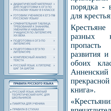
порядка - 
ДИДАКТИЧЕСКИЙ МАТЕРИАЛ
ДЛЯ ПОДГОТОВКИ К ОГЭ ПО
РУССКОМУ ЯЗЫКУ В 9 КЛАССЕ
для крестья
ГОТОВИМ УЧЕНИКОВ К ЕГЭ ПО
РУССКОМУ ЯЗЫКУ
СРАВНИТЕЛЬНАЯ ТАБЛИЦА
Крестьяне
ТРЕБОВАНИЙ К ЗНАНИЯМ,
УМЕНИЯМ И НАВЫКАМ
УЧАЩИХСЯ ПО ЛИТЕРАТУРЕ
разных к
ХIХ ВЕКА
ПОДГОТОВКА К ОГЭ ПО
пропасть
ЛИТЕРАТУРЕ
ПОДГОТОВКА К ЕГЭ ПО
развития и
ЛИТЕРАТУРЕ
КОМПЛЕКСНЫЙ АНАЛИЗ
обоих кла
ТЕКСТА
РУССКИЙ ЯЗЫК. К ПЯТЕРКЕ
ШАГ ЗА ШАГОМ
Анненс
прекрасно
ПРАВИЛА РУССКОГО ЯЗЫКА
книга».
РУССКИЙ ЯЗЫК: КРАТКИЙ
ТЕОРЕТИЧЕСКИЙ КУРС ДЛЯ
ШКОЛЬНИКОВ
«Крест
ПАМЯТКА ДЛЯ УЧЕНИКА
впечатлите
ПРАВИЛА В СТИХАХ