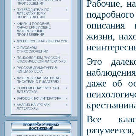
Рабочие, н
ПРОИЗВЕДЕНИЯ
ПУТЕВОДИТЕЛЬ ПО
подробно
ЛИТЕРАТУРНОМУ
ПРОИЗВЕДЕНИЮ
описания 
КНИГИ И ПОСОБИЯ,
ХАРАКТЕРИЗУЮЩИЕ
ЛИТЕРАТУРНЫЕ
жизни, нах
ПРОИЗВЕДЕНИЯ
ДРЕВНЕРУССКАЯ ЛИТЕРАТУРА
неинтерес
О РУССКОМ
СТИХОСЛОЖЕНИИ
ПСИХОЛОГИЗМ РУССКОЙ
Это далек
КЛАССИЧЕСКОЙ ЛИТЕРАТУРЫ
РУССКАЯ ДРАМАТУРГИЯ
наблюдения
КОНЦА ХХ ВЕКА
ЛИТЕРАТУРНАЯ МАТРИЦА.
даже об о
ПИСАТЕЛИ О ПИСАТЕЛЯХ
СОВРЕМЕННАЯ РУССКАЯ
психолог
ЛИТЕРАТУРА
ЗАРУБЕЖНАЯ ЛИТЕРАТУРА
крестьянина
АНАЛИЗ НА УРОКАХ
ЛИТЕРАТУРЫ
Все клас
ПРОВЕРКА УЧЕБНЫХ
разумее
ДОСТИЖЕНИЙ