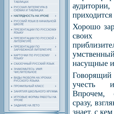
ТАБЛИЦАХ
аудитории
РУССКАЯ ЛИТЕРАТУРА В
СХЕМАХ И ТАБЛИЦАХ
приходится
НАГЛЯДНОСТЬ НА УРОКЕ
РУССКИЙ ЯЗЫК В НАЧАЛЬНОЙ
Хорошо зар
ШКОЛЕ
ПРЕЗЕНТАЦИИ ПО РУССКОМУ
ЯЗЫКУ
своих 
ПРЕЗЕНТАЦИИ ПО РУССКОЙ
ЛИТЕРАТУРЕ
приблизите
ПРЕЗЕНТАЦИИ ПО
ЗАРУБЕЖНОЙ ЛИТЕРАТУРЕ
умственны
КАРТОЧКИ ПО РУССКОМУ
ЯЗЫКУ
насущные и
СКАЗОЧНЫЙ РУССКИЙ ЯЗЫК
ЗНАКОМЬТЕСЬ: ИМЯ
ЧИСЛИТЕЛЬНОЕ
Говорящий
ВИДЫ РАЗБОРА НА УРОКАХ
РУССКОГО ЯЗЫКА
учесть и
ПРОФИЛЬНЫЙ КЛАСС
Впрочем, 
ЗАНЯТИЯ ШКОЛЬНОГО КРУЖКА
ИГРОВЫЕ ФОРМЫ РАБОТЫ НА
сразу, взгл
УРОКЕ
ЗАДАНИЕ НА ЛЕТО
знает, с кем