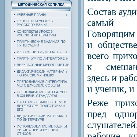
МЕТОДИЧЕСКАЯ КОПИЛКА
Состав ауд
УЧЕБНЫЕ ПЛАНЫ
самый р
КОНСПЕКТЫ УРОКОВ
РУССКОГО ЯЗЫКА
Говорящим
КОНСПЕКТЫ УРОКОВ
РУССКОЙ ЛИТЕРАТУРЫ
и обществ
ПРАКТИЧЕСКИЕ ЗАДАНИЯ ПО
ПУНКТУАЦИИ
ИЗЛОЖЕНИЯ И ДИКТАНТЫ
всего прих
ПРАКТИКУМ ПО ЛИТЕРАТУРЕ
к смешан
ВНЕКЛАССНЫЕ МЕРОПРИЯТИЯ
ДИДАКТИЧЕСКИЙ МАТЕРИАЛ
здесь и раб
ПО РУССКОМУ ЯЗЫКУ
ПРЕПОДАВАНИЕ ЛИТЕРАТУРЫ.
и ученик, и 
МЕТОДИЧЕСКИЕ СОВЕТЫ
ПРЕПОДАВАНИЕ ЛИТЕРАТУРЫ
В XXI ВЕКЕ. СТАНДАРТЫ
Реже прих
СТО САМЫХ ВАЖНЫХ ТЕМ ПО
ЛИТЕРАТУРЕ. ПОДГОТОВКА К
ЕГЭ
пред одно
ДИДАКТИЧЕСКИЙ МАТЕРИАЛ
ПО ЛИТЕРАТУРЕ
слушател
ИСПОЛЬЗОВАНИЕ МЕТОДИКИ
РИВИНА ПРИ ИЗУЧЕНИИ
рабочие, к
СТИХОВ