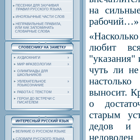
ПЕСЕНКИ ДЛЯ ЗАУЧИВАЯ
на сильны
ПРАВИЛ РУССКОГО ЯЗЫКА
ИНОЯЗЫЧНЫЕ ЧАСТИ СЛОВ
рабочий…»
НЕПРАВИЛЬНЫЕ ПРАВИЛА,
ИЛИ КАК ЗАПОМИНАТЬ
СЛОВАРНЫЕ СЛОВА
«Насколь
любит вся
СЛОВЕСНИКУ НА ЗАМЕТКУ
"указания" 
АУДИОКНИГИ
МИР ФРАЗЕОЛОГИИ
чуть ли не
ОЛИМПИАДЫ ДЛЯ
ШКОЛЬНИКОВ
настолько
УВЛЕКАТЕЛЬНОЕ
ЯЗЫКОЗНАНИЕ
выносит. К
РАБОТА С ТЕКСТОМ
ГЕРОИ ДО ВСТРЕЧИ С
о достат
ПИСАТЕЛЕМ
старым ус
ИНТЕРЕСНЫЙ РУССКИЙ ЯЗЫК
дедов и 
ВЕЛИКИЕ О РУССКОМ ЯЗЫКЕ
недовол
СЛОВАРИ РУССКОГО ЯЗЫКА