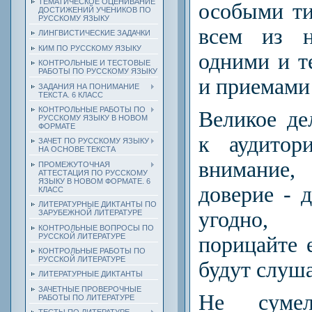
ТЕМАТИЧЕСКОЕ ОЦЕНИВАНИЕ
особыми ти
ДОСТИЖЕНИЙ УЧЕНИКОВ ПО
РУССКОМУ ЯЗЫКУ
всем из н
ЛИНГВИСТИЧЕСКИЕ ЗАДАЧКИ
КИМ ПО РУССКОМУ ЯЗЫКУ
одними и т
КОНТРОЛЬНЫЕ И ТЕСТОВЫЕ
РАБОТЫ ПО РУССКОМУ ЯЗЫКУ
и приемами
ЗАДАНИЯ НА ПОНИМАНИЕ
ТЕКСТА. 6 КЛАСС
КОНТРОЛЬНЫЕ РАБОТЫ ПО
Великое де
РУССКОМУ ЯЗЫКУ В НОВОМ
ФОРМАТЕ
к аудитор
ЗАЧЕТ ПО РУССКОМУ ЯЗЫКУ
НА ОСНОВЕ ТЕКСТА
внимание
ПРОМЕЖУТОЧНАЯ
АТТЕСТАЦИЯ ПО РУССКОМУ
ЯЗЫКУ В НОВОМ ФОРМАТЕ. 6
доверие - д
КЛАСС
ЛИТЕРАТУРНЫЕ ДИКТАНТЫ ПО
угодно, 
ЗАРУБЕЖНОЙ ЛИТЕРАТУРЕ
КОНТРОЛЬНЫЕ ВОПРОСЫ ПО
РУССКОЙ ЛИТЕРАТУРЕ
порицайте е
КОНТРОЛЬНЫЕ РАБОТЫ ПО
РУССКОЙ ЛИТЕРАТУРЕ
будут слуша
ЛИТЕРАТУРНЫЕ ДИКТАНТЫ
ЗАЧЕТНЫЕ ПРОВЕРОЧНЫЕ
Не суме
РАБОТЫ ПО ЛИТЕРАТУРЕ