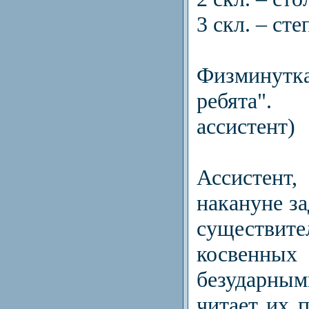
3 скл. – сте
Физмину
ребята"
ассистент)
Ассистен
накануне за
сущест
косвенн
безударны
читает их п