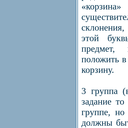
«корзин
существ
склонения
этой букв
предмет,
положить в
корзину.
3 группа (
задание то
группе, но
должны быт