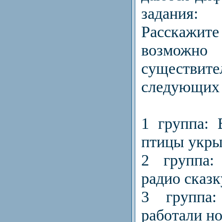
задания:
Расскаж
возможно
сущест
следующих 
1 группа: 
птицы укры
2 группа
радио сказк
3 группа
работали н