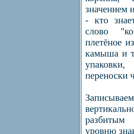
значением 
- кто знае
слово "к
плетёное из
камыша и т
упаковк
переноски ч
Записываем
вертикальн
разбитым
уровню зна