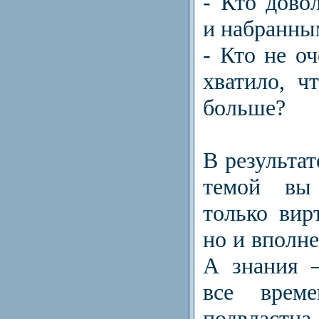
- Кто дово
и набранны
- Кто не оч
хватило, ч
больше?
В результат
темой вы
только вир
но и вполне
А знания 
все време
подвластн