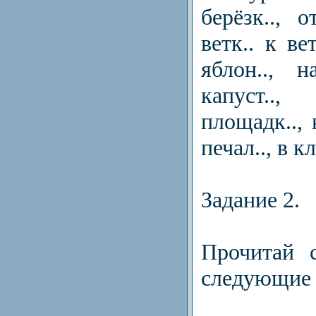
берёзк.., о
ветк.. к ве
яблон.., 
капуст..
площадк.., 
печал.., в 
Задание 2.
Прочитай 
следующие 