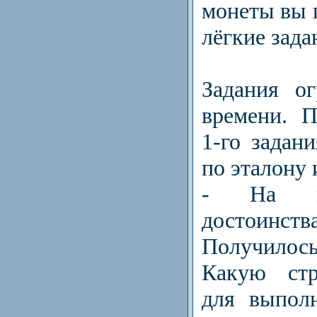
монеты вы 
лёгкие зада
Задания о
времени. 
1-го задан
по эталону 
- На мо
достоинст
Получилос
Какую стр
для выпол