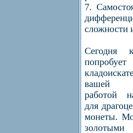
7. Самосто
дифференц
сложности 
Сегодня 
попробуе
кладоискат
вашей са
работой н
для драгоце
монеты. М
золотыми 