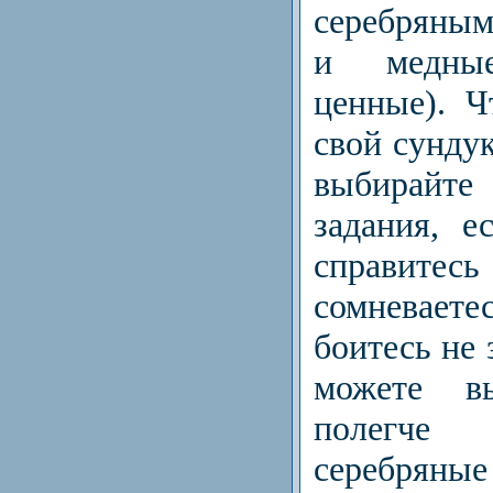
серебряным
и медны
ценные). 
свой сунду
выбирайте
задания, е
справитесь
сомневаетес
боитесь не 
можете вы
полегче
серебряны