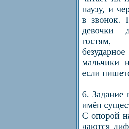
паузу, и че
в звонок. 
девочки д
гостям,
безударно
мальчики н
если пишетс
6. Задание 
имён сущес
С опорой н
даются ди