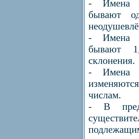
- Имена с
бывают о
неодушевл
- Имена с
бывают 
склонения.
- Имена с
изменяют
числам.
- В пред
существи
подле