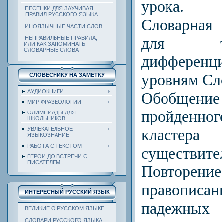
урока.
ПЕСЕНКИ ДЛЯ ЗАУЧИВАЯ
ПРАВИЛ РУССКОГО ЯЗЫКА
Словарная 
ИНОЯЗЫЧНЫЕ ЧАСТИ СЛОВ
для т
НЕПРАВИЛЬНЫЕ ПРАВИЛА,
ИЛИ КАК ЗАПОМИНАТЬ
СЛОВАРНЫЕ СЛОВА
диффере
уровням Сл
СЛОВЕСНИКУ НА ЗАМЕТКУ
АУДИОКНИГИ
Обобщени
МИР ФРАЗЕОЛОГИИ
пройденног
ОЛИМПИАДЫ ДЛЯ
ШКОЛЬНИКОВ
кластера
УВЛЕКАТЕЛЬНОЕ
ЯЗЫКОЗНАНИЕ
РАБОТА С ТЕКСТОМ
существите
ГЕРОИ ДО ВСТРЕЧИ С
ПИСАТЕЛЕМ
Повтор
правописа
ИНТЕРЕСНЫЙ РУССКИЙ ЯЗЫК
падежных 
ВЕЛИКИЕ О РУССКОМ ЯЗЫКЕ
СЛОВАРИ РУССКОГО ЯЗЫКА