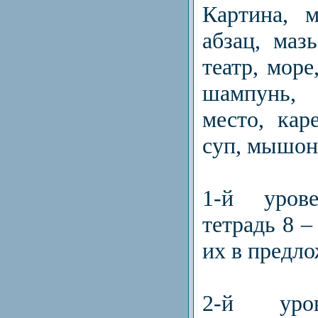
Картина, м
абзац, маз
театр, море
шампунь, 
место, каре
суп, мышон
1-й уров
тетрадь 8 –
их в предл
2-й уро