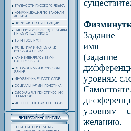
существите
ТРУДНОСТИ РУССКОГО ЯЗЫКА
КОММУНИКАЦИЯ ПО ЗАКОНАМ
ЛОГИКИ
Физминутк
ПОСОБИЯ ПО ПУНКТУАЦИИ
ЛИНГВИСТИЧЕСКИЕ ДЕТЕКТИВЫ
Задание о
НИКОЛАЯ ШАНСКОГО
ТЫ И ТВОЕ ИМЯ
имя сущ
ФОНЕТИКА И ФОНОЛОГИЯ
РУССКОГО ЯЗЫКА
(задани
КАК ИЗМЕНЯЛИСЬ ЗВУКИ
НАШЕГО ЯЗЫКА
диффере
ОБ ОМОНИМИИ В РУССКОМ
ЯЗЫКЕ
уровням сл
ИНОЯЗЫЧНЫЕ ЧАСТИ СЛОВ
СОЦИАЛЬНАЯ ЛИНГВИСТИКА
Самостоят
СЛОВАРЬ ЛИНГВИСТИЧЕСКИХ
ТЕРМИНОВ
диффере
ИНТЕРЕСНЫЕ ФАКТЫ О ЯЗЫКЕ
уровням 
ЛИТЕРАТУРНАЯ КРИТИКА
желанию.
ПРИНЦИПЫ И ПРИЕМЫ
АНАЛИЗА ЛИТЕРАТУРНОГО