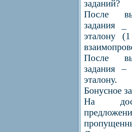
заданий?
После вы
задания _
эталону (
взаимопрове
После вы
задания –
эталону.
Бонусное за
На дос
предл
пропущенны