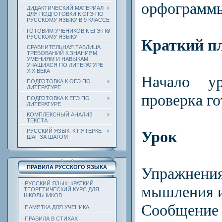
орфограмм
ДИДАКТИЧЕСКИЙ МАТЕРИАЛ
ДЛЯ ПОДГОТОВКИ К ОГЭ ПО
РУССКОМУ ЯЗЫКУ В 9 КЛАССЕ
ГОТОВИМ УЧЕНИКОВ К ЕГЭ ПО
РУССКОМУ ЯЗЫКУ
Краткий пл
СРАВНИТЕЛЬНАЯ ТАБЛИЦА
ТРЕБОВАНИЙ К ЗНАНИЯМ,
УМЕНИЯМ И НАВЫКАМ
УЧАЩИХСЯ ПО ЛИТЕРАТУРЕ
ХIХ ВЕКА
Начало ур
ПОДГОТОВКА К ОГЭ ПО
ЛИТЕРАТУРЕ
проверка го
ПОДГОТОВКА К ЕГЭ ПО
ЛИТЕРАТУРЕ
КОМПЛЕКСНЫЙ АНАЛИЗ
ТЕКСТА
Урок
РУССКИЙ ЯЗЫК. К ПЯТЕРКЕ
ШАГ ЗА ШАГОМ
ПРАВИЛА РУССКОГО ЯЗЫКА
Упражнен
РУССКИЙ ЯЗЫК: КРАТКИЙ
мышления и
ТЕОРЕТИЧЕСКИЙ КУРС ДЛЯ
ШКОЛЬНИКОВ
Сообщени
ПАМЯТКА ДЛЯ УЧЕНИКА
ПРАВИЛА В СТИХАХ