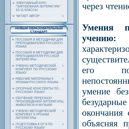
через чтени
ЭЛЕКТИВНЫЙ КУРС
"ЗАРУБЕЖНАЯ ЛИТЕРАТУРА".
10-11 КЛАССЫ
ЧИТАЕТ АВТОР
Умения 
НОВЫЙ ОБРАЗОВАТЕЛЬНЫЙ
СТАНДАРТ
уче
ПОСОБИЯ И МЕТОДИЧКИ ДЛЯ
ПРЕПОДАВАТЕЛЕЙ РУССКОГО
характе
ЯЗЫКА
ПОСОБИЯ И МЕТОДИЧКИ ДЛЯ
существит
ПРЕПОДАВАТЕЛЯ РУССКОЙ
ЛИТЕРАТУРЫ
УЧЕБНО-МЕТОДИЧЕСКИЙ
его по
КОМПЛЕКТ ПО РУССКОМУ
ЯЗЫКУ
непостоя
РАБОЧИЕ МАТЕРИАЛЫ К
УРОКАМ РУССКОГО ЯЗЫКА
умение бе
ОПОРНЫЕ КОНСПЕКТЫ ПО
РУССКОМУ ЯЗЫКУ
ОБУЧЕНИЕ ПЕРЕСКАЗУ
безудар
ПРОИЗВЕДЕНИЙ ЛИТЕРАТУРЫ,
ЖИВОПИСИ И МУЗЫКИ
окончания 
УЧЕБНО-МЕТОДИЧЕСКИЙ
КОМПЛЕКТ К УРОКАМ
ЛИТЕРАТУРЫ
объясняя п
ПОДГОТОВКА К ОГЭ ПО
РУССКОМУ ЯЗЫКУ