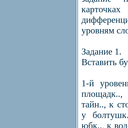
карт
дифферен
уровням сл
Задание 1.
Вставить бу
1-й уровен
площадк..
тайн.., к ст
у болтушк.
юбк.., к вод