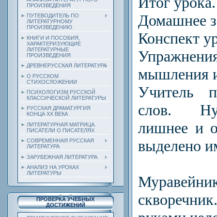
Итог урока.
ПРОИЗВЕДЕНИЯ
Домашнее з
ПУТЕВОДИТЕЛЬ ПО
ЛИТЕРАТУРНОМУ
ПРОИЗВЕДЕНИЮ
Конспект ур
КНИГИ И ПОСОБИЯ,
ХАРАКТЕРИЗУЮЩИЕ
ЛИТЕРАТУРНЫЕ
Упражнен
ПРОИЗВЕДЕНИЯ
ДРЕВНЕРУССКАЯ ЛИТЕРАТУРА
мышления и
О РУССКОМ
СТИХОСЛОЖЕНИИ
Учитель п
ПСИХОЛОГИЗМ РУССКОЙ
КЛАССИЧЕСКОЙ ЛИТЕРАТУРЫ
слов. Н
РУССКАЯ ДРАМАТУРГИЯ
КОНЦА ХХ ВЕКА
лишнее и о
ЛИТЕРАТУРНАЯ МАТРИЦА.
ПИСАТЕЛИ О ПИСАТЕЛЯХ
выделено им
СОВРЕМЕННАЯ РУССКАЯ
ЛИТЕРАТУРА
ЗАРУБЕЖНАЯ ЛИТЕРАТУРА
АНАЛИЗ НА УРОКАХ
ЛИТЕРАТУРЫ
Муравейник,
скворечн
ПРОВЕРКА УЧЕБНЫХ
ДОСТИЖЕНИЙ