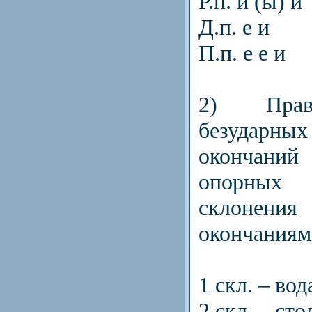
Р.п. и (ы) и
Д.п. е и
П.п. е е и
2) Прав
безудар
окончан
опорных
склонен
окончаниям
1 скл. – вод
2 скл. – сто