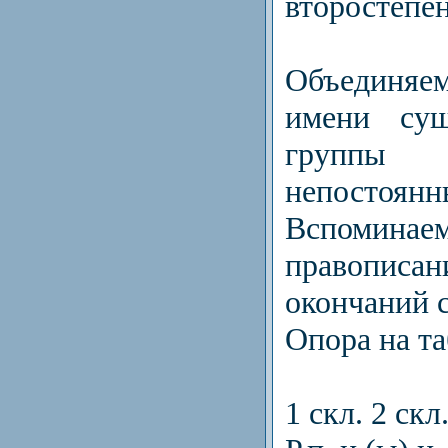
второстепе
Объединяе
имени сущ
группы 
непостоянн
Вспомин
правописа
окончаний 
Опора на та
1 скл. 2 скл.