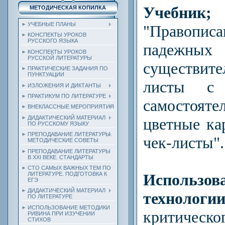
Учебни
МЕТОДИЧЕСКАЯ КОПИЛКА
УЧЕБНЫЕ ПЛАНЫ
"Правопис
КОНСПЕКТЫ УРОКОВ
РУССКОГО ЯЗЫКА
падежных 
КОНСПЕКТЫ УРОКОВ
РУССКОЙ ЛИТЕРАТУРЫ
существите
ПРАКТИЧЕСКИЕ ЗАДАНИЯ ПО
ПУНКТУАЦИИ
листы с 
ИЗЛОЖЕНИЯ И ДИКТАНТЫ
ПРАКТИКУМ ПО ЛИТЕРАТУРЕ
самостоят
ВНЕКЛАССНЫЕ МЕРОПРИЯТИЯ
ДИДАКТИЧЕСКИЙ МАТЕРИАЛ
цветные ка
ПО РУССКОМУ ЯЗЫКУ
ПРЕПОДАВАНИЕ ЛИТЕРАТУРЫ.
чек-листы".
МЕТОДИЧЕСКИЕ СОВЕТЫ
ПРЕПОДАВАНИЕ ЛИТЕРАТУРЫ
В XXI ВЕКЕ. СТАНДАРТЫ
СТО САМЫХ ВАЖНЫХ ТЕМ ПО
Использов
ЛИТЕРАТУРЕ. ПОДГОТОВКА К
ЕГЭ
ДИДАКТИЧЕСКИЙ МАТЕРИАЛ
технологи
ПО ЛИТЕРАТУРЕ
ИСПОЛЬЗОВАНИЕ МЕТОДИКИ
критичес
РИВИНА ПРИ ИЗУЧЕНИИ
СТИХОВ