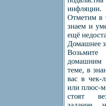
инфляции.
Отметим в 
знаем и ум
ещё недост
Домашнее з
Возьмит
домашним 
теме, в зна
вас в чек-
или плюс-м
стоят ве
задание н