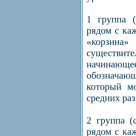
1 группа (
рядом с ка
«корзин
существите
начинающее
обознача
который м
средних раз
2 группа (
рядом с ка