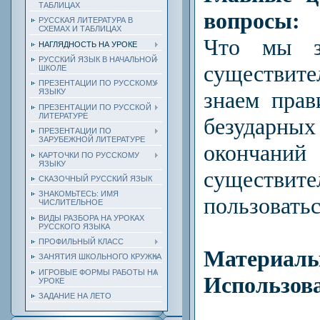
ТАБЛИЦАХ
вопросы:
РУССКАЯ ЛИТЕРАТУРА В
СХЕМАХ И ТАБЛИЦАХ
Что мы з
НАГЛЯДНОСТЬ НА УРОКЕ
РУССКИЙ ЯЗЫК В НАЧАЛЬНОЙ
существи
ШКОЛЕ
ПРЕЗЕНТАЦИИ ПО РУССКОМУ
знаем прав
ЯЗЫКУ
ПРЕЗЕНТАЦИИ ПО РУССКОЙ
ЛИТЕРАТУРЕ
безудар
ПРЕЗЕНТАЦИИ ПО
ЗАРУБЕЖНОЙ ЛИТЕРАТУРЕ
оконч
КАРТОЧКИ ПО РУССКОМУ
ЯЗЫКУ
существит
СКАЗОЧНЫЙ РУССКИЙ ЯЗЫК
ЗНАКОМЬТЕСЬ: ИМЯ
пользовать
ЧИСЛИТЕЛЬНОЕ
ВИДЫ РАЗБОРА НА УРОКАХ
РУССКОГО ЯЗЫКА
ПРОФИЛЬНЫЙ КЛАСС
Материал
ЗАНЯТИЯ ШКОЛЬНОГО КРУЖКА
ИГРОВЫЕ ФОРМЫ РАБОТЫ НА
Использова
УРОКЕ
ЗАДАНИЕ НА ЛЕТО