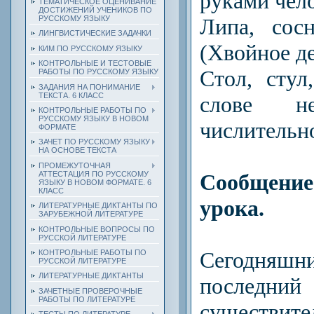
руками чел
ТЕМАТИЧЕСКОЕ ОЦЕНИВАНИЕ
ДОСТИЖЕНИЙ УЧЕНИКОВ ПО
Липа, сосн
РУССКОМУ ЯЗЫКУ
ЛИНГВИСТИЧЕСКИЕ ЗАДАЧКИ
(Хвойное д
КИМ ПО РУССКОМУ ЯЗЫКУ
КОНТРОЛЬНЫЕ И ТЕСТОВЫЕ
Стол, стул
РАБОТЫ ПО РУССКОМУ ЯЗЫКУ
ЗАДАНИЯ НА ПОНИМАНИЕ
ТЕКСТА. 6 КЛАСС
слове не
КОНТРОЛЬНЫЕ РАБОТЫ ПО
РУССКОМУ ЯЗЫКУ В НОВОМ
числительн
ФОРМАТЕ
ЗАЧЕТ ПО РУССКОМУ ЯЗЫКУ
НА ОСНОВЕ ТЕКСТА
ПРОМЕЖУТОЧНАЯ
Сообщени
АТТЕСТАЦИЯ ПО РУССКОМУ
ЯЗЫКУ В НОВОМ ФОРМАТЕ. 6
КЛАСС
урока.
ЛИТЕРАТУРНЫЕ ДИКТАНТЫ ПО
ЗАРУБЕЖНОЙ ЛИТЕРАТУРЕ
КОНТРОЛЬНЫЕ ВОПРОСЫ ПО
РУССКОЙ ЛИТЕРАТУРЕ
Сегодня
КОНТРОЛЬНЫЕ РАБОТЫ ПО
РУССКОЙ ЛИТЕРАТУРЕ
ЛИТЕРАТУРНЫЕ ДИКТАНТЫ
последни
ЗАЧЕТНЫЕ ПРОВЕРОЧНЫЕ
РАБОТЫ ПО ЛИТЕРАТУРЕ
существит