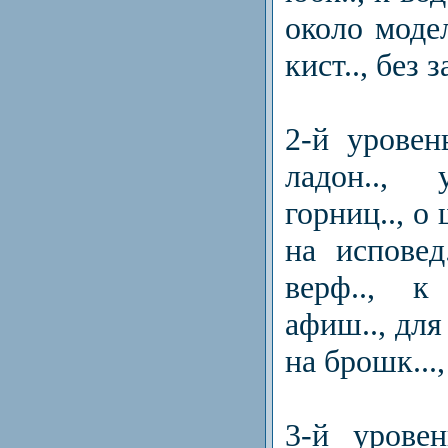
около модел
кист.., без
2-й уровень
ладон..,
горниц.., о 
на исповед.
верф.., к
афиш.., для 
на брошк...
3-й уровен