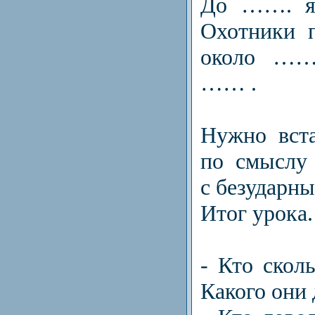
До ……. я
Охотники 
около ……
…… .
Нужно вст
по смыслу
с безударн
Итог урока.
- Кто скол
Какого они