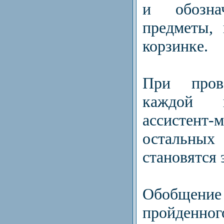
и обозна
предметы,
корзинкe.
При пров
каждой 
ассистент
остальн
становятся 
Обобщени
пройденног