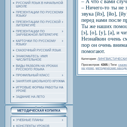
– А что с вами слу
РУССКИЙ ЯЗЫК В НАЧАЛЬНОЙ
– Ничего-то ты не 
ШКОЛЕ
ПРЕЗЕНТАЦИИ ПО РУССКОМУ
звука [йэ], [йо], [
ЯЗЫКУ
перед нами после п
ПРЕЗЕНТАЦИИ ПО РУССКОЙ
Ты же наших помощн
ЛИТЕРАТУРЕ
[э], [о], [y], [a], 
ПРЕЗЕНТАЦИИ ПО
ЗАРУБЕЖНОЙ ЛИТЕРАТУРЕ
Незнайкин очень см
КАРТОЧКИ ПО РУССКОМУ
пор он очень внима
ЯЗЫКУ
помогают.
СКАЗОЧНЫЙ РУССКИЙ ЯЗЫК
ЗНАКОМЬТЕСЬ: ИМЯ
Категория
:
ЛИНГВИСТИЧЕСКИ
ЧИСЛИТЕЛЬНОЕ
Просмотров
:
4305
|
Теги
:
сказк
ВИДЫ РАЗБОРА НА УРОКАХ
на уроке
,
методические находк
РУССКОГО ЯЗЫКА
ПРОФИЛЬНЫЙ КЛАСС
ЗАНЯТИЯ ШКОЛЬНОГО КРУЖКА
ИГРОВЫЕ ФОРМЫ РАБОТЫ НА
УРОКЕ
ЗАДАНИЕ НА ЛЕТО
МЕТОДИЧЕСКАЯ КОПИЛКА
УЧЕБНЫЕ ПЛАНЫ
КОНСПЕКТЫ УРОКОВ