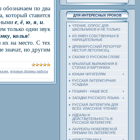
ы обозначаем по два
ка, который ставится
ДЛЯ ИНТЕРЕСНЫХ УРОКОВ
асными
е
,
ё
,
ю
,
я
,
и
.
ЧТЕНИЕ. ОПРОС ДЛЯ
ем только один звук
ШКОЛЬНИКОВ И НЕ ТОЛЬКО
емку
,
колья
!
ИЗ ИМЕН СОБСТВЕННЫХ В
НАРИЦАТЕЛЬНЫЕ
 их на место. С тех
ДРЕВНЕРУССКИЙ РЕПОРТЕР
е значат, но другим
НЕСТОР ЛЕТОПИСЕЦ
СКАЗКИ О РУССКОМ СЛОВЕ
КРЫЛАТЫЕ ВЫРАЖЕНИЯ В
СТИХАХ И КАРТИНКАХ
казки
,
игровые формы работы
ЮНЫМ ЧИТАТЕЛЯМ
РУССКАЯ ЛИТЕРАТУРНАЯ
УСАДЬБА
ПУШКИН - НАШЕ ВСЕ
ЗАГАДКИ РУССКОГО ЯЗЫКА
РУССКАЯ ЛИТЕРАТУРА ДЛЯ
ВСЕХ. КЛАССНОЕ ЧТЕНИЕ!
ИДЕАЛЫ И
ДЕЙСТВИТЕЛЬНОСТЬ В
РУССКОЙ ЛИТЕРАТУРЕ
ЛАУРЕАТЫ НОБЕЛЕВСКОЙ
ПРЕМИИ ПО ЛИТЕРАТУРЕ
ИЛЛЮСТРАЦИИ К