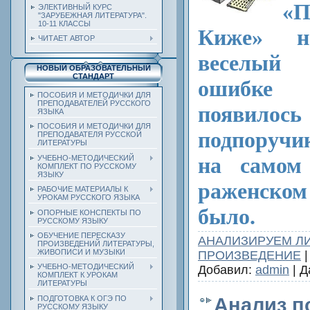
«П
ЭЛЕКТИВНЫЙ КУРС
"ЗАРУБЕЖНАЯ ЛИТЕРАТУРА".
10-11 КЛАССЫ
Киже» н
ЧИТАЕТ АВТОР
веселый
НОВЫЙ ОБРАЗОВАТЕЛЬНЫЙ
СТАНДАРТ
ошибке
ПОСОБИЯ И МЕТОДИЧКИ ДЛЯ
ПРЕПОДАВАТЕЛЕЙ РУССКОГО
появилос
ЯЗЫКА
ПОСОБИЯ И МЕТОДИЧКИ ДЛЯ
подпоручи
ПРЕПОДАВАТЕЛЯ РУССКОЙ
ЛИТЕРАТУРЫ
на самом
УЧЕБНО-МЕТОДИЧЕСКИЙ
КОМПЛЕКТ ПО РУССКОМУ
ЯЗЫКУ
раженском
РАБОЧИЕ МАТЕРИАЛЫ К
УРОКАМ РУССКОГО ЯЗЫКА
было.
ОПОРНЫЕ КОНСПЕКТЫ ПО
РУССКОМУ ЯЗЫКУ
ОБУЧЕНИЕ ПЕРЕСКАЗУ
АНАЛИЗИРУЕМ Л
ПРОИЗВЕДЕНИЙ ЛИТЕРАТУРЫ,
ЖИВОПИСИ И МУЗЫКИ
ПРОИЗВЕДЕНИЕ
|
УЧЕБНО-МЕТОДИЧЕСКИЙ
Добавил:
admin
| Д
КОМПЛЕКТ К УРОКАМ
ЛИТЕРАТУРЫ
ПОДГОТОВКА К ОГЭ ПО
Анализ п
РУССКОМУ ЯЗЫКУ