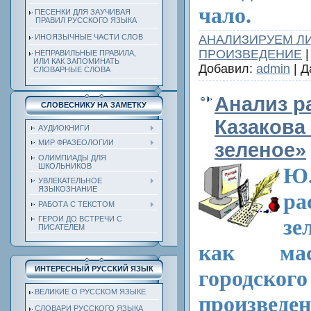
чало.
ПЕСЕНКИ ДЛЯ ЗАУЧИВАЯ
ПРАВИЛ РУССКОГО ЯЗЫКА
ИНОЯЗЫЧНЫЕ ЧАСТИ СЛОВ
АНАЛИЗИРУЕМ Л
ПРОИЗВЕДЕНИЕ
|
НЕПРАВИЛЬНЫЕ ПРАВИЛА,
ИЛИ КАК ЗАПОМИНАТЬ
Добавил:
admin
| Д
СЛОВАРНЫЕ СЛОВА
Анализ р
СЛОВЕСНИКУ НА ЗАМЕТКУ
Казакова
АУДИОКНИГИ
МИР ФРАЗЕОЛОГИИ
зеленое»
ОЛИМПИАДЫ ДЛЯ
ШКОЛЬНИКОВ
Ю
УВЛЕКАТЕЛЬНОЕ
ЯЗЫКОЗНАНИЕ
ра
РАБОТА С ТЕКСТОМ
ГЕРОИ ДО ВСТРЕЧИ С
зе
ПИСАТЕЛЕМ
как мас
ИНТЕРЕСНЫЙ РУССКИЙ ЯЗЫК
городског
ВЕЛИКИЕ О РУССКОМ ЯЗЫКЕ
произведе
СЛОВАРИ РУССКОГО ЯЗЫКА