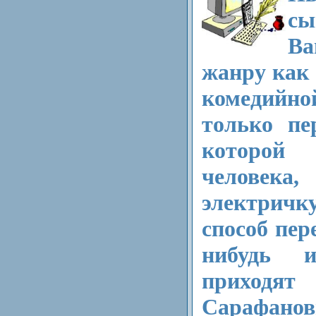
сы
В
жанру как
комедийно
только пе
которой
человека,
электричк
способ пере
нибудь 
приходя
Сарафанов