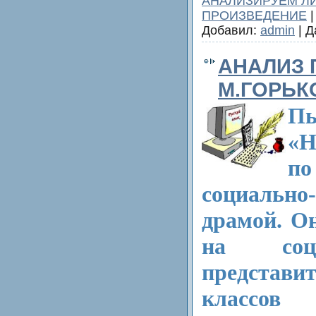
АНАЛИЗИРУЕМ Л
ПРОИЗВЕДЕНИЕ
|
Добавил:
admin
| Д
АНАЛИЗ
М.ГОРЬК
Пь
«Н
п
социально
драмой. О
на соц
представи
классов