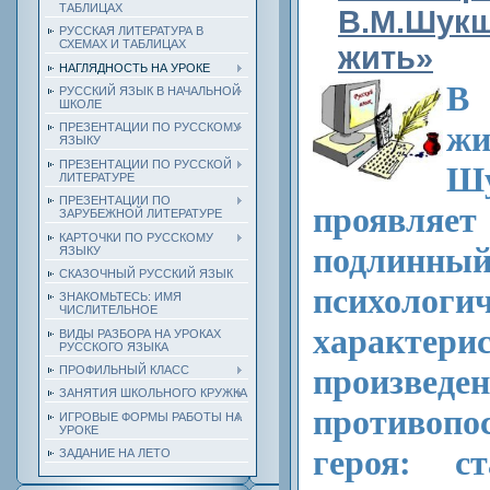
ТАБЛИЦАХ
В.М.Шукш
РУССКАЯ ЛИТЕРАТУРА В
СХЕМАХ И ТАБЛИЦАХ
жить»
НАГЛЯДНОСТЬ НА УРОКЕ
В 
РУССКИЙ ЯЗЫК В НАЧАЛЬНОЙ
ШКОЛЕ
ж
ПРЕЗЕНТАЦИИ ПО РУССКОМУ
ЯЗЫКУ
ПРЕЗЕНТАЦИИ ПО РУССКОЙ
Ш
ЛИТЕРАТУРЕ
ПРЕЗЕНТАЦИИ ПО
проявля
ЗАРУБЕЖНОЙ ЛИТЕРАТУРЕ
КАРТОЧКИ ПО РУССКОМУ
подлинный
ЯЗЫКУ
СКАЗОЧНЫЙ РУССКИЙ ЯЗЫК
психологи
ЗНАКОМЬТЕСЬ: ИМЯ
ЧИСЛИТЕЛЬНОЕ
характери
ВИДЫ РАЗБОРА НА УРОКАХ
РУССКОГО ЯЗЫКА
произведе
ПРОФИЛЬНЫЙ КЛАСС
ЗАНЯТИЯ ШКОЛЬНОГО КРУЖКА
противоп
ИГРОВЫЕ ФОРМЫ РАБОТЫ НА
УРОКЕ
героя: ст
ЗАДАНИЕ НА ЛЕТО