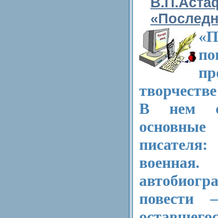
В.П.Аста
«Последн
«П
по
п
творчест­в
В нем с
основн
писателя:
военна
автобиогра
повести 
оставшег