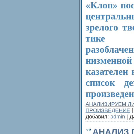
«Клоп» пос
централ
зрелого т
тике 
разобл
низменной
казателен 
список д
произведен
АНАЛИЗИРУЕМ Л
ПРОИЗВЕДЕНИЕ
|
Добавил:
admin
| Д
АНАЛИЗ