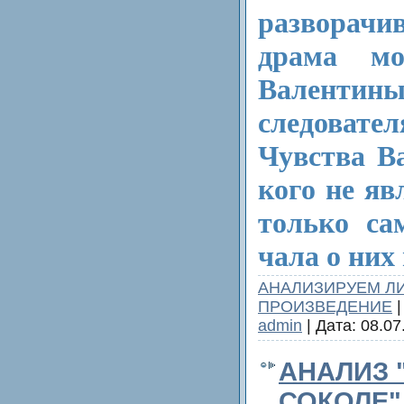
разворачи
драма мо
Валенти­н
следоват
Чувства В
кого не яв
только са
чала о них 
АНАЛИЗИРУЕМ Л
ПРОИЗВЕДЕНИЕ
|
admin
| Дата:
08.07
АНАЛИЗ 
СОКОЛЕ"