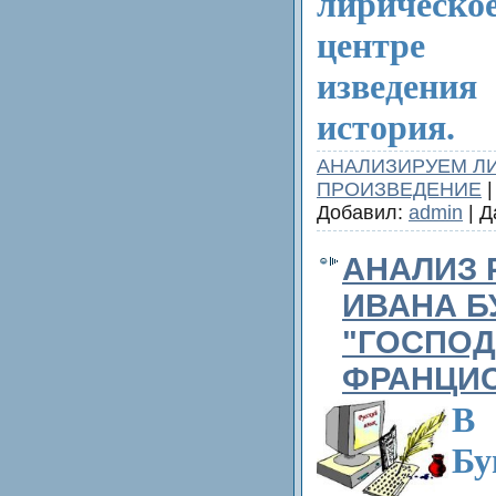
лиричес
центре 
изведен
история.
АНАЛИЗИРУЕМ Л
ПРОИЗВЕДЕНИЕ
|
Добавил:
admin
| Д
АНАЛИЗ 
ИВАНА Б
"ГОСПОД
ФРАНЦИ
В 
Бу