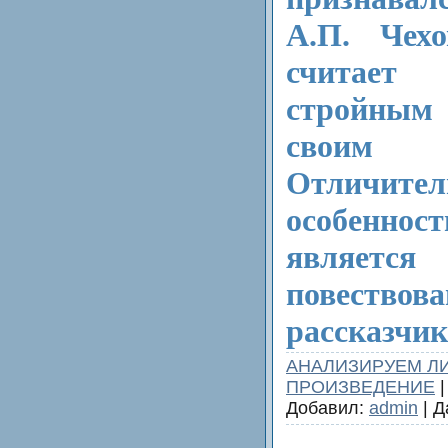
А.П. Чех
считае
стройны
своим пр
Отличител
особенно
являетс
повеств
рассказчик
АНАЛИЗИРУЕМ Л
ПРОИЗВЕДЕНИЕ
|
Добавил:
admin
| Д