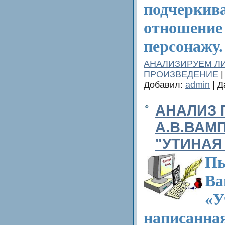
подчеркива
отношение
персонажу.
АНАЛИЗИРУЕМ Л
ПРОИЗВЕДЕНИЕ
|
Добавил:
admin
| Д
АНАЛИЗ
А.В.ВАМ
"УТИНАЯ
П
Ва
«У
написанна