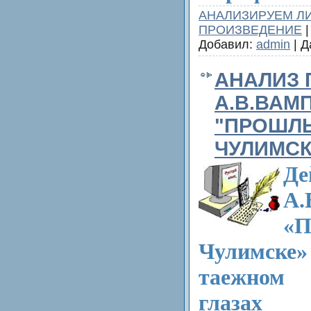
АНАЛИЗИРУЕМ Л
ПРОИЗВЕДЕНИЕ
|
Добавил:
admin
| Д
АНАЛИЗ
А.В.ВАМ
"ПРОШЛ
ЧУЛИМСК
Д
A
«П
Чу­лимске
таежном 
глаза