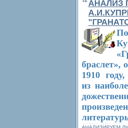
АНАЛИЗ 
А.И.КУП
"ГРАНАТ
П
Ку
«Г
браслет», 
1910 году
из наибол
дожествен
произве
литератур
АНАЛИЗИРУЕМ Л