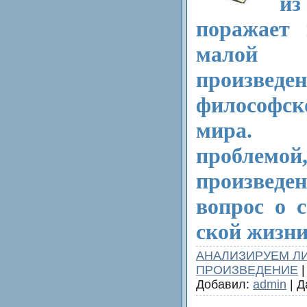
из
поражает 
мало
произведе
философ
мира. 
проблемо
произвед
вопрос о 
ской жизни
АНАЛИЗИРУЕМ Л
ПРОИЗВЕДЕНИЕ
|
Добавил:
admin
| Д