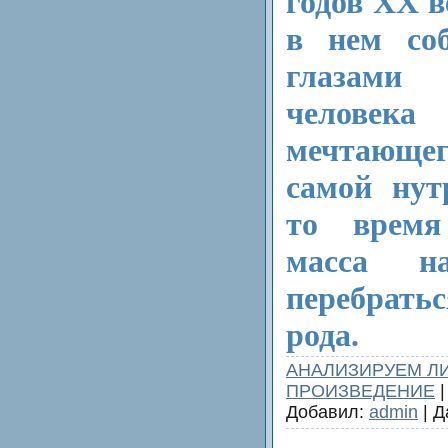
годов XX 
в нем со
глазами
человек
мечтающег
самой нут
то время
масса на
перебрать
рода.
АНАЛИЗИРУЕМ Л
ПРОИЗВЕДЕНИЕ
|
Добавил:
admin
| Д