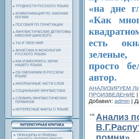
«на дне г
ТРУДНОСТИ РУССКОГО ЯЗЫКА
КОММУНИКАЦИЯ ПО ЗАКОНАМ
«Как мно
ЛОГИКИ
ПОСОБИЯ ПО ПУНКТУАЦИИ
квадратно
ЛИНГВИСТИЧЕСКИЕ ДЕТЕКТИВЫ
НИКОЛАЯ ШАНСКОГО
есть ок
ТЫ И ТВОЕ ИМЯ
ФОНЕТИКА И ФОНОЛОГИЯ
зеленые,
РУССКОГО ЯЗЫКА
КАК ИЗМЕНЯЛИСЬ ЗВУКИ
просто б
НАШЕГО ЯЗЫКА
ОБ ОМОНИМИИ В РУССКОМ
автор.
ЯЗЫКЕ
ИНОЯЗЫЧНЫЕ ЧАСТИ СЛОВ
АНАЛИЗИРУЕМ Л
СОЦИАЛЬНАЯ ЛИНГВИСТИКА
ПРОИЗВЕДЕНИЕ
|
СЛОВАРЬ ЛИНГВИСТИЧЕСКИХ
Добавил:
admin
| Д
ТЕРМИНОВ
ИНТЕРЕСНЫЕ ФАКТЫ О ЯЗЫКЕ
Анализ п
В.Г.Расп
ЛИТЕРАТУРНАЯ КРИТИКА
помни»
ПРИНЦИПЫ И ПРИЕМЫ
АНАЛИЗА ЛИТЕРАТУРНОГО