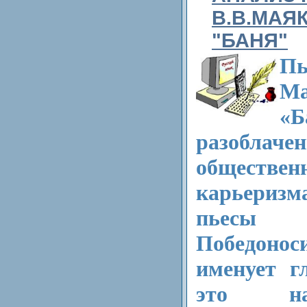
В.В.МАЯ
"БАНЯ"
П
Ма
«Б
разоблаче
обществен
карьеризма
пьесы
Победонос
именует г
это на