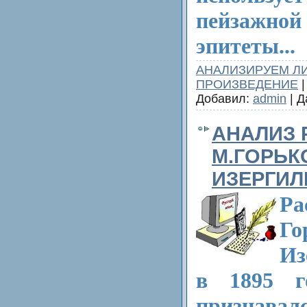
пейзажн
эпитеты...
АНАЛИЗИРУЕМ Л
ПРОИЗВЕДЕНИЕ
|
Добавил:
admin
| Д
АНАЛИЗ 
М.ГОРЬК
ИЗЕРГИЛ
Р
Го
Из
в 1895 г
признава