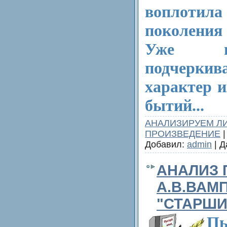
воплот
поколения
Уже в
подчеркив
характер 
бытий...
АНАЛИЗИРУЕМ Л
ПРОИЗВЕДЕНИЕ
|
Добавил:
admin
| Д
АНАЛИЗ
А.В.ВАМ
"СТАРШИ
П