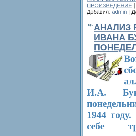
ПРОИЗВЕДЕНИЕ
|
Добавил:
admin
| Д
АНАЛИЗ 
ИВАНА Б
ПОНЕДЕ
В
сб
а
И.А. Бу
понедель
1944 году
себе тр