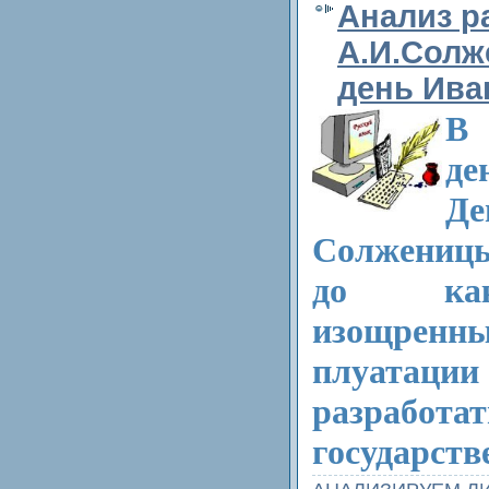
Анализ р
А.И.Солж
день Ива
В 
д
Де
Солжени­ц
до как
изощренн
плуатации
разработа
государ­ст