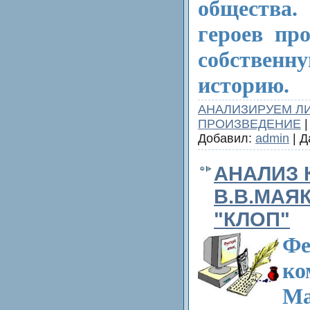
обществ
героев пр
собственн
историю.
АНАЛИЗИРУЕМ Л
ПРОИЗВЕДЕНИЕ
|
Добавил:
admin
| Д
АНАЛИЗ 
В.В.МАЯ
"КЛОП"
Фе
к
Ма