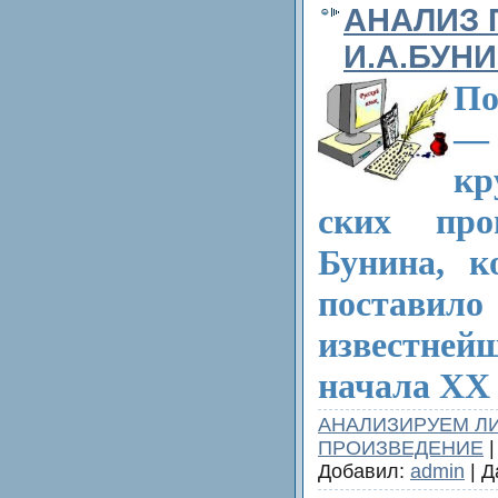
АНАЛИЗ 
И.А.БУН
По
— 
кр
ских про
Бунина, к
поставило 
известней
начала XX 
АНАЛИЗИРУЕМ Л
ПРОИЗВЕДЕНИЕ
|
Добавил:
admin
| Д