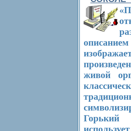
«П
от
ра
описани
изобр
произвед
живой ор
классичес
традицион
символизи
Горьк
исполь