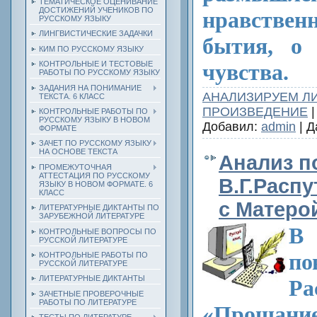
ТЕМАТИЧЕСКОЕ ОЦЕНИВАНИЕ
ДОСТИЖЕНИЙ УЧЕНИКОВ ПО
нравств
РУССКОМУ ЯЗЫКУ
ЛИНГВИСТИЧЕСКИЕ ЗАДАЧКИ
бытия, о 
КИМ ПО РУССКОМУ ЯЗЫКУ
КОНТРОЛЬНЫЕ И ТЕСТОВЫЕ
чувства.
РАБОТЫ ПО РУССКОМУ ЯЗЫКУ
ЗАДАНИЯ НА ПОНИМАНИЕ
АНАЛИЗИРУЕМ Л
ТЕКСТА. 6 КЛАСС
ПРОИЗВЕДЕНИЕ
|
КОНТРОЛЬНЫЕ РАБОТЫ ПО
РУССКОМУ ЯЗЫКУ В НОВОМ
Добавил:
admin
| Д
ФОРМАТЕ
ЗАЧЕТ ПО РУССКОМУ ЯЗЫКУ
НА ОСНОВЕ ТЕКСТА
Анализ п
ПРОМЕЖУТОЧНАЯ
АТТЕСТАЦИЯ ПО РУССКОМУ
В.Г.Расп
ЯЗЫКУ В НОВОМ ФОРМАТЕ. 6
КЛАСС
с Матеро
ЛИТЕРАТУРНЫЕ ДИКТАНТЫ ПО
ЗАРУБЕЖНОЙ ЛИТЕРАТУРЕ
В 
КОНТРОЛЬНЫЕ ВОПРОСЫ ПО
РУССКОЙ ЛИТЕРАТУРЕ
п
КОНТРОЛЬНЫЕ РАБОТЫ ПО
РУССКОЙ ЛИТЕРАТУРЕ
ЛИТЕРАТУРНЫЕ ДИКТАНТЫ
Ра
ЗАЧЕТНЫЕ ПРОВЕРОЧНЫЕ
РАБОТЫ ПО ЛИТЕРАТУРЕ
«Прощани