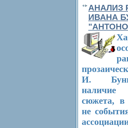
АНАЛИЗ 
ИВАНА Б
"АНТОНО
Ха
ос
ра
прозаичес
И. Буни
наличие
сюжета, в
не события
ассоциаци