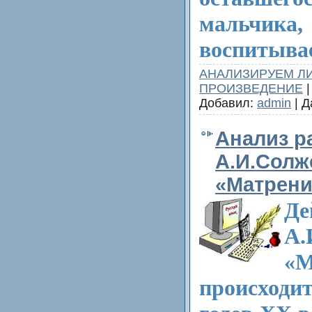
мальчи­
воспитыва
АНАЛИЗИРУЕМ Л
ПРОИЗВЕДЕНИЕ
|
Добавил:
admin
| Д
Анализ р
А.И.Сол
«Матрени
Де
А.
«М
происходит