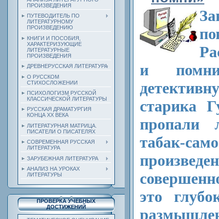
ПРОИЗВЕДЕНИЯ
З
ПУТЕВОДИТЕЛЬ ПО
ЛИТЕРАТУРНОМУ
ПРОИЗВЕДЕНИЮ
п
КНИГИ И ПОСОБИЯ,
ХАРАКТЕРИЗУЮЩИЕ
Ра
ЛИТЕРАТУРНЫЕ
ПРОИЗВЕДЕНИЯ
и помни
ДРЕВНЕРУССКАЯ ЛИТЕРАТУРА
О РУССКОМ
детектив
СТИХОСЛОЖЕНИИ
ПСИХОЛОГИЗМ РУССКОЙ
КЛАССИЧЕСКОЙ ЛИТЕРАТУРЫ
старика Г
РУССКАЯ ДРАМАТУРГИЯ
КОНЦА ХХ ВЕКА
пропали 
ЛИТЕРАТУРНАЯ МАТРИЦА.
ПИСАТЕЛИ О ПИСАТЕЛЯХ
табак-само
СОВРЕМЕННАЯ РУССКАЯ
ЛИТЕРАТУРА
произвед
ЗАРУБЕЖНАЯ ЛИТЕРАТУРА
АНАЛИЗ НА УРОКАХ
совершенн
ЛИТЕРАТУРЫ
это глубо
ПРОВЕРКА УЧЕБНЫХ
ДОСТИЖЕНИЙ
размы