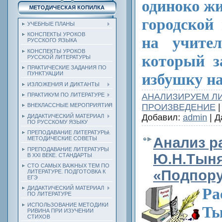
одиноко жи
МЕТОДИЧЕСКАЯ КОПИЛКА
городской
УЧЕБНЫЕ ПЛАНЫ
КОНСПЕКТЫ УРОКОВ
на учител
РУССКОГО ЯЗЫКА
КОНСПЕКТЫ УРОКОВ
который з
РУССКОЙ ЛИТЕРАТУРЫ
ПРАКТИЧЕСКИЕ ЗАДАНИЯ ПО
ПУНКТУАЦИИ
избушку на
ИЗЛОЖЕНИЯ И ДИКТАНТЫ
ПРАКТИКУМ ПО ЛИТЕРАТУРЕ
АНАЛИЗИРУЕМ Л
ПРОИЗВЕДЕНИЕ
|
ВНЕКЛАССНЫЕ МЕРОПРИЯТИЯ
Добавил:
admin
| Д
ДИДАКТИЧЕСКИЙ МАТЕРИАЛ
ПО РУССКОМУ ЯЗЫКУ
ПРЕПОДАВАНИЕ ЛИТЕРАТУРЫ.
Анализ р
МЕТОДИЧЕСКИЕ СОВЕТЫ
ПРЕПОДАВАНИЕ ЛИТЕРАТУРЫ
Ю.Н.Тын
В XXI ВЕКЕ. СТАНДАРТЫ
СТО САМЫХ ВАЖНЫХ ТЕМ ПО
«Подпору
ЛИТЕРАТУРЕ. ПОДГОТОВКА К
ЕГЭ
ДИДАКТИЧЕСКИЙ МАТЕРИАЛ
Р
ПО ЛИТЕРАТУРЕ
ИСПОЛЬЗОВАНИЕ МЕТОДИКИ
Ты
РИВИНА ПРИ ИЗУЧЕНИИ
СТИХОВ