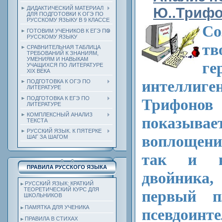
ДИДАКТИЧЕСКИЙ МАТЕРИАЛ
Ю..Триф
ДЛЯ ПОДГОТОВКИ К ОГЭ ПО
РУССКОМУ ЯЗЫКУ В 9 КЛАССЕ
Со
ГОТОВИМ УЧЕНИКОВ К ЕГЭ ПО
РУССКОМУ ЯЗЫКУ
т
СРАВНИТЕЛЬНАЯ ТАБЛИЦА
ТРЕБОВАНИЙ К ЗНАНИЯМ,
УМЕНИЯМ И НАВЫКАМ
ге
УЧАЩИХСЯ ПО ЛИТЕРАТУРЕ
ХIХ ВЕКА
интелли
ПОДГОТОВКА К ОГЭ ПО
ЛИТЕРАТУРЕ
ПОДГОТОВКА К ЕГЭ ПО
Трифоно
ЛИТЕРАТУРЕ
КОМПЛЕКСНЫЙ АНАЛИЗ
показывае
ТЕКСТА
РУССКИЙ ЯЗЫК. К ПЯТЕРКЕ
во­площени
ШАГ ЗА ШАГОМ
так и н
ПРАВИЛА РУССКОГО ЯЗЫКА
двойника,
РУССКИЙ ЯЗЫК: КРАТКИЙ
ТЕОРЕТИЧЕСКИЙ КУРС ДЛЯ
первый п
ШКОЛЬНИКОВ
ПАМЯТКА ДЛЯ УЧЕНИКА
псевдоинт
ПРАВИЛА В СТИХАХ