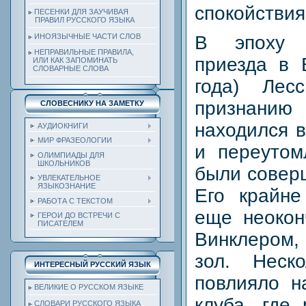
спокойствия
ПЕСЕНКИ ДЛЯ ЗАУЧИВАЯ
ПРАВИЛ РУССКОГО ЯЗЫКА
ИНОЯЗЫЧНЫЕ ЧАСТИ СЛОВ
В эпоху с
НЕПРАВИЛЬНЫЕ ПРАВИЛА,
приезда в 
ИЛИ КАК ЗАПОМИНАТЬ
СЛОВАРНЫЕ СЛОВА
года) Лес
признанию 
СЛОВЕСНИКУ НА ЗАМЕТКУ
находился в
АУДИОКНИГИ
МИР ФРАЗЕОЛОГИИ
и переутом
ОЛИМПИАДЫ ДЛЯ
ШКОЛЬНИКОВ
были совер
УВЛЕКАТЕЛЬНОЕ
ЯЗЫКОЗНАНИЕ
Его крайне
РАБОТА С ТЕКСТОМ
еще неокон
ГЕРОИ ДО ВСТРЕЧИ С
ПИСАТЕЛЕМ
Винклером,
зол. Неск
ИНТЕРЕСНЫЙ РУССКИЙ ЯЗЫК
повлияло н
ВЕЛИКИЕ О РУССКОМ ЯЗЫКЕ
клуба, где
СЛОВАРИ РУССКОГО ЯЗЫКА