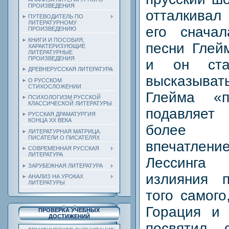
ПРОИЗВЕДЕНИЯ
отталкива
ПУТЕВОДИТЕЛЬ ПО
ЛИТЕРАТУРНОМУ
его сначал
ПРОИЗВЕДЕНИЮ
КНИГИ И ПОСОБИЯ,
песни Глей
ХАРАКТЕРИЗУЮЩИЕ
ЛИТЕРАТУРНЫЕ
ПРОИЗВЕДЕНИЯ
и он ста
ДРЕВНЕРУССКАЯ ЛИТЕРАТУРА
высказыва
О РУССКОМ
СТИХОСЛОЖЕНИИ
Глейма «п
ПСИХОЛОГИЗМ РУССКОЙ
КЛАССИЧЕСКОЙ ЛИТЕРАТУРЫ
подавляет
РУССКАЯ ДРАМАТУРГИЯ
КОНЦА ХХ ВЕКА
более 
ЛИТЕРАТУРНАЯ МАТРИЦА.
ПИСАТЕЛИ О ПИСАТЕЛЯХ
впечатлен
СОВРЕМЕННАЯ РУССКАЯ
ЛИТЕРАТУРА
Лессинга 
ЗАРУБЕЖНАЯ ЛИТЕРАТУРА
излияния 
АНАЛИЗ НА УРОКАХ
ЛИТЕРАТУРЫ
того самого
Горация и 
ПРОВЕРКА УЧЕБНЫХ
ДОСТИЖЕНИЙ
посвятил 