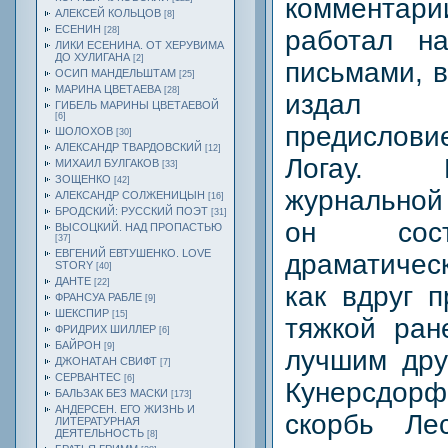
комментарии
АЛЕКСЕЙ КОЛЬЦОВ
[8]
ЕСЕНИН
[28]
работал н
ЛИКИ ЕСЕНИНА. ОТ ХЕРУВИМА
ДО ХУЛИГАНА
[2]
письмами, 
ОСИП МАНДЕЛЬШТАМ
[25]
МАРИНА ЦВЕТАЕВА
[28]
издал
ГИБЕЛЬ МАРИНЫ ЦВЕТАЕВОЙ
[6]
предислови
ШОЛОХОВ
[30]
АЛЕКСАНДР ТВАРДОВСКИЙ
[12]
Логау. 
МИХАИЛ БУЛГАКОВ
[33]
ЗОЩЕНКО
[42]
журнальной
АЛЕКСАНДР СОЛЖЕНИЦЫН
[16]
БРОДСКИЙ: РУССКИЙ ПОЭТ
[31]
он сост
ВЫСОЦКИЙ. НАД ПРОПАСТЬЮ
[37]
ЕВГЕНИЙ ЕВТУШЕНКО. LOVE
драматичес
STORY
[40]
ДАНТЕ
[22]
как вдруг 
ФРАНСУА РАБЛЕ
[9]
ШЕКСПИР
[15]
тяжкой ран
ФРИДРИХ ШИЛЛЕР
[6]
БАЙРОН
[9]
лучшим дру
ДЖОНАТАН СВИФТ
[7]
СЕРВАНТЕС
[6]
Кунерсдорф
БАЛЬЗАК БЕЗ МАСКИ
[173]
АНДЕРСЕН. ЕГО ЖИЗНЬ И
скорбь Ле
ЛИТЕРАТУРНАЯ
ДЕЯТЕЛЬНОСТЬ
[8]