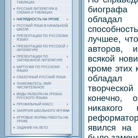
ТАБЛИЦАХ
биографа 
РУССКАЯ ЛИТЕРАТУРА В
СХЕМАХ И ТАБЛИЦАХ
обладал 
НАГЛЯДНОСТЬ НА УРОКЕ
РУССКИЙ ЯЗЫК В НАЧАЛЬНОЙ
способно
ШКОЛЕ
ПРЕЗЕНТАЦИИ ПО РУССКОМУ
лучшее, что
ЯЗЫКУ
авторов, 
ПРЕЗЕНТАЦИИ ПО РУССКОЙ
ЛИТЕРАТУРЕ
всякой нов
ПРЕЗЕНТАЦИИ ПО
ЗАРУБЕЖНОЙ ЛИТЕРАТУРЕ
кроме этих 
КАРТОЧКИ ПО РУССКОМУ
ЯЗЫКУ
обладал
СКАЗОЧНЫЙ РУССКИЙ ЯЗЫК
ЗНАКОМЬТЕСЬ: ИМЯ
творческ
ЧИСЛИТЕЛЬНОЕ
ВИДЫ РАЗБОРА НА УРОКАХ
конечно,
РУССКОГО ЯЗЫКА
ПРОФИЛЬНЫЙ КЛАСС
никакого 
ЗАНЯТИЯ ШКОЛЬНОГО КРУЖКА
реформат
ИГРОВЫЕ ФОРМЫ РАБОТЫ НА
УРОКЕ
явился на
ЗАДАНИЕ НА ЛЕТО
было замече