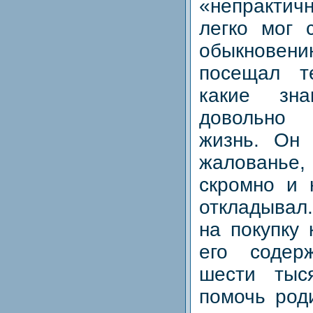
«непрактичн
легко мог 
обыкновени
посещал т
какие зн
довольно
жизнь. Он
жалованье,
скромно и 
откладывал
на покупку 
его содер
шести тыс
помочь род