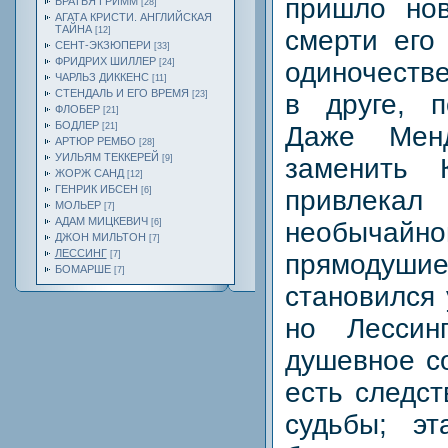
пришло но
БРАТЬЯ ГРИММ
[28]
АГАТА КРИСТИ. АНГЛИЙСКАЯ
ТАЙНА
[12]
смерти его
СЕНТ-ЭКЗЮПЕРИ
[33]
ФРИДРИХ ШИЛЛЕР
[24]
одиночестве
ЧАРЛЬЗ ДИККЕНС
[11]
СТЕНДАЛЬ И ЕГО ВРЕМЯ
[23]
в друге, п
ФЛОБЕР
[21]
БОДЛЕР
[21]
Даже Мен
АРТЮР РЕМБО
[28]
УИЛЬЯМ ТЕККЕРЕЙ
[9]
заменить 
ЖОРЖ САНД
[12]
ГЕНРИК ИБСЕН
[6]
привлекал
МОЛЬЕР
[7]
АДАМ МИЦКЕВИЧ
[6]
необычайно
ДЖОН МИЛЬТОН
[7]
ЛЕССИНГ
[7]
прямодушие
БОМАРШЕ
[7]
становился 
но Лессин
душевное со
есть следст
судьбы; э