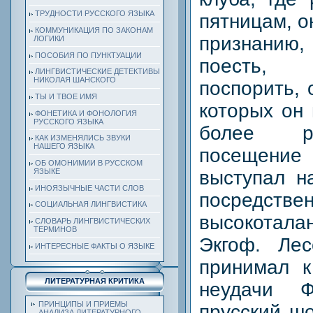
ТРУДНОСТИ РУССКОГО ЯЗЫКА
пятницам, о
КОММУНИКАЦИЯ ПО ЗАКОНАМ
признани
ЛОГИКИ
ПОСОБИЯ ПО ПУНКТУАЦИИ
поесть,
ЛИНГВИСТИЧЕСКИЕ ДЕТЕКТИВЫ
НИКОЛАЯ ШАНСКОГО
поспорить, 
ТЫ И ТВОЕ ИМЯ
которых он
ФОНЕТИКА И ФОНОЛОГИЯ
РУССКОГО ЯЗЫКА
более р
КАК ИЗМЕНЯЛИСЬ ЗВУКИ
НАШЕГО ЯЗЫКА
посещени
ОБ ОМОНИМИИ В РУССКОМ
выступал н
ЯЗЫКЕ
ИНОЯЗЫЧНЫЕ ЧАСТИ СЛОВ
посредствен
СОЦИАЛЬНАЯ ЛИНГВИСТИКА
высокотал
СЛОВАРЬ ЛИНГВИСТИЧЕСКИХ
ТЕРМИНОВ
Экгоф. Лес
ИНТЕРЕСНЫЕ ФАКТЫ О ЯЗЫКЕ
принимал к
ЛИТЕРАТУРНАЯ КРИТИКА
неудачи Ф
ПРИНЦИПЫ И ПРИЕМЫ
прусский ш
АНАЛИЗА ЛИТЕРАТУРНОГО