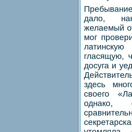
Пребыван
дало, нак
желаемый от
мог провер
латинск
гласящую, 
досуга и уе
Действите
здесь мно
своего «Ла
однако, 
сравните
секретарс
утомляла 