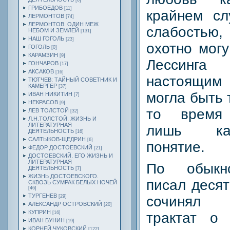
[6]
ГРИБОЕДОВ
[11]
крайнем сл
ЛЕРМОНТОВ
[74]
ЛЕРМОНТОВ. ОДИН МЕЖ
слабостью
НЕБОМ И ЗЕМЛЕЙ
[131]
НАШ ГОГОЛЬ
[23]
охотно могу
ГОГОЛЬ
[0]
КАРАМЗИН
[9]
Лессинга
ГОНЧАРОВ
[17]
АКСАКОВ
[16]
настоящим
ТЮТЧЕВ: ТАЙНЫЙ СОВЕТНИК И
КАМЕРГЕР
[37]
могла быть 
ИВАН НИКИТИН
[7]
НЕКРАСОВ
[9]
то время 
ЛЕВ ТОЛСТОЙ
[32]
Л.Н.ТОЛСТОЙ. ЖИЗНЬ И
ЛИТЕРАТУРНАЯ
лишь ка
ДЕЯТЕЛЬНОСТЬ
[16]
САЛТЫКОВ-ЩЕДРИН
[6]
понятие.
ФЕДОР ДОСТОЕВСКИЙ
[21]
ДОСТОЕВСКИЙ. ЕГО ЖИЗНЬ И
ЛИТЕРАТУРНАЯ
По обыкно
ДЕЯТЕЛЬНОСТЬ
[7]
ЖИЗНЬ ДОСТОЕВСКОГО.
писал десят
СКВОЗЬ СУМРАК БЕЛЫХ НОЧЕЙ
[46]
ТУРГЕНЕВ
[29]
сочинял 
АЛЕКСАНДР ОСТРОВСКИЙ
[20]
КУПРИН
[16]
трактат о 
ИВАН БУНИН
[19]
КОРНЕЙ ЧУКОВСКИЙ
[122]