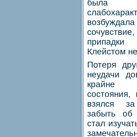
была 
слабохаракт
возбужда
сочувств
припадк
Клейстом н
Потеря дру
неудачи до
крайне 
состояния,
взялся за
забыть об
стал изучат
замечател