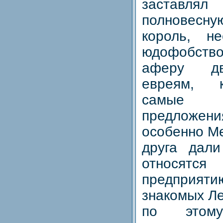
заставлял
полновес
король, н
юдофобств
аферу дв
евреям, 
самые 
предложе
особенно Ме
друга дали
относятс
предприя
знакомых Ле
по этом