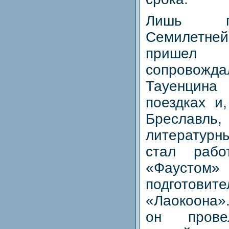
Лишь п
Семилетне
пришел
сопрово
Тауенцина
поездках и
Бреслав
литературн
стал рабо
«Фауст
подготовит
«Лаокоона»
он прове