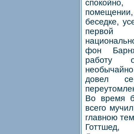
спокойно,
помещени
беседке, ус
перво
национальн
фон Барн
работу 
необычай
довел с
переутомле
Во время б
всего мучил
главною тем
Готтшед,