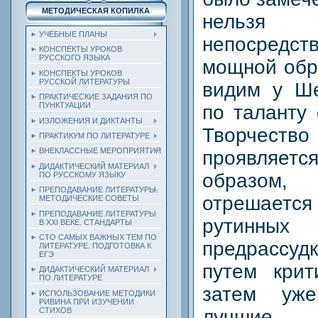
МЕТОДИЧЕСКАЯ КОПИЛКА
нельз
УЧЕБНЫЕ ПЛАНЫ
непосредст
КОНСПЕКТЫ УРОКОВ
РУССКОГО ЯЗЫКА
мощной обр
КОНСПЕКТЫ УРОКОВ
РУССКОЙ ЛИТЕРАТУРЫ
видим у Ше
ПРАКТИЧЕСКИЕ ЗАДАНИЯ ПО
ПУНКТУАЦИИ
по таланту 
ИЗЛОЖЕНИЯ И ДИКТАНТЫ
Творчес
ПРАКТИКУМ ПО ЛИТЕРАТУРЕ
ВНЕКЛАССНЫЕ МЕРОПРИЯТИЯ
проявля
ДИДАКТИЧЕСКИЙ МАТЕРИАЛ
образом
ПО РУССКОМУ ЯЗЫКУ
ПРЕПОДАВАНИЕ ЛИТЕРАТУРЫ.
отрешает
МЕТОДИЧЕСКИЕ СОВЕТЫ
ПРЕПОДАВАНИЕ ЛИТЕРАТУРЫ
рутинных 
В XXI ВЕКЕ. СТАНДАРТЫ
СТО САМЫХ ВАЖНЫХ ТЕМ ПО
предрассудк
ЛИТЕРАТУРЕ. ПОДГОТОВКА К
ЕГЭ
путем крит
ДИДАКТИЧЕСКИЙ МАТЕРИАЛ
ПО ЛИТЕРАТУРЕ
затем уже
ИСПОЛЬЗОВАНИЕ МЕТОДИКИ
РИВИНА ПРИ ИЗУЧЕНИИ
лучшие 
СТИХОВ