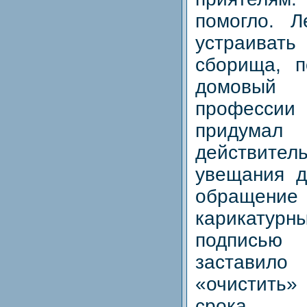
помогло. Л
устраиват
сборища, п
домовый
професси
придумал 
действи
увещания д
обращен
карикатур
подписью
застави
«очистить»
срока.