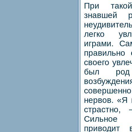
При тако
знавшей р
неудивител
легко увл
играми. Са
правильно 
своего увле
был род 
возбужд
совершенн
нервов. «Я 
страстно,
Сильное
приводит 