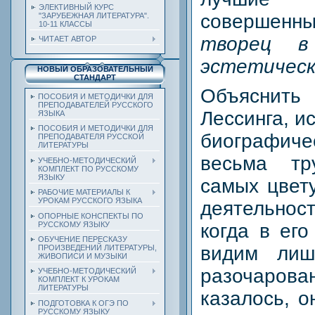
ЭЛЕКТИВНЫЙ КУРС
совершенн
"ЗАРУБЕЖНАЯ ЛИТЕРАТУРА".
10-11 КЛАССЫ
творец в
ЧИТАЕТ АВТОР
эстетическ
НОВЫЙ ОБРАЗОВАТЕЛЬНЫЙ
СТАНДАРТ
Объясни
ПОСОБИЯ И МЕТОДИЧКИ ДЛЯ
ПРЕПОДАВАТЕЛЕЙ РУССКОГО
Лессинга, и
ЯЗЫКА
ПОСОБИЯ И МЕТОДИЧКИ ДЛЯ
биографи
ПРЕПОДАВАТЕЛЯ РУССКОЙ
ЛИТЕРАТУРЫ
весьма тр
УЧЕБНО-МЕТОДИЧЕСКИЙ
КОМПЛЕКТ ПО РУССКОМУ
ЯЗЫКУ
самых цвет
РАБОЧИЕ МАТЕРИАЛЫ К
УРОКАМ РУССКОГО ЯЗЫКА
деятельнос
ОПОРНЫЕ КОНСПЕКТЫ ПО
РУССКОМУ ЯЗЫКУ
когда в ег
ОБУЧЕНИЕ ПЕРЕСКАЗУ
видим лиш
ПРОИЗВЕДЕНИЙ ЛИТЕРАТУРЫ,
ЖИВОПИСИ И МУЗЫКИ
разочаро
УЧЕБНО-МЕТОДИЧЕСКИЙ
КОМПЛЕКТ К УРОКАМ
ЛИТЕРАТУРЫ
казалось, о
ПОДГОТОВКА К ОГЭ ПО
РУССКОМУ ЯЗЫКУ