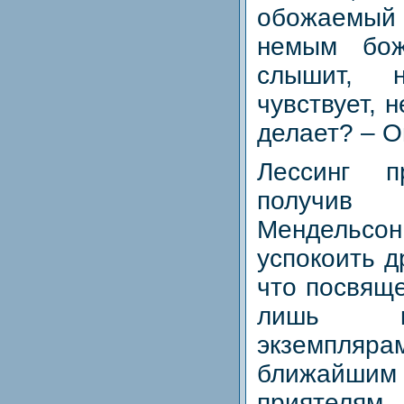
обожаемый
немым бож
слышит, 
чувствует, 
делает? – О
Лессинг 
получив 
Мендель
успокоить д
что посвящ
лишь к
экземпляра
ближайш
приятелям