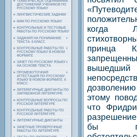
ТЕМАТИЧЕСКОЕ ОЦЕНИВАНИЕ
ДОСТИЖЕНИЙ УЧЕНИКОВ ПО
«Путеводи
РУССКОМУ ЯЗЫКУ
ЛИНГВИСТИЧЕСКИЕ ЗАДАЧКИ
положител
КИМ ПО РУССКОМУ ЯЗЫКУ
когда Л
КОНТРОЛЬНЫЕ И ТЕСТОВЫЕ
РАБОТЫ ПО РУССКОМУ ЯЗЫКУ
стихотвор
ЗАДАНИЯ НА ПОНИМАНИЕ
ТЕКСТА. 6 КЛАСС
принца 
КОНТРОЛЬНЫЕ РАБОТЫ ПО
РУССКОМУ ЯЗЫКУ В НОВОМ
запрещенн
ФОРМАТЕ
ЗАЧЕТ ПО РУССКОМУ ЯЗЫКУ
вышедши
НА ОСНОВЕ ТЕКСТА
ПРОМЕЖУТОЧНАЯ
непосредст
АТТЕСТАЦИЯ ПО РУССКОМУ
ЯЗЫКУ В НОВОМ ФОРМАТЕ. 6
КЛАСС
дозволению
ЛИТЕРАТУРНЫЕ ДИКТАНТЫ ПО
ЗАРУБЕЖНОЙ ЛИТЕРАТУРЕ
этому повод
КОНТРОЛЬНЫЕ ВОПРОСЫ ПО
РУССКОЙ ЛИТЕРАТУРЕ
что Фридри
КОНТРОЛЬНЫЕ РАБОТЫ ПО
РУССКОЙ ЛИТЕРАТУРЕ
разрешение
ЛИТЕРАТУРНЫЕ ДИКТАНТЫ
бы пр
ЗАЧЕТНЫЕ ПРОВЕРОЧНЫЕ
РАБОТЫ ПО ЛИТЕРАТУРЕ
обстоятель