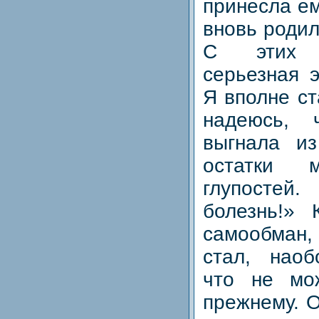
принесла ем
вновь родил
С этих 
серьезная 
Я вполне с
надеюсь, 
выгнала и
остатки 
глупосте
болезнь!» 
самообман,
стал, наоб
что не мо
прежнему. 