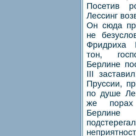
Посетив р
Лессинг воз
Он сюда пр
не безусло
Фридриха 
тон, госп
Берлине пос
III застави
Пруссии, п
по душе Ле
же порах
Берлин
подстере
неприятно