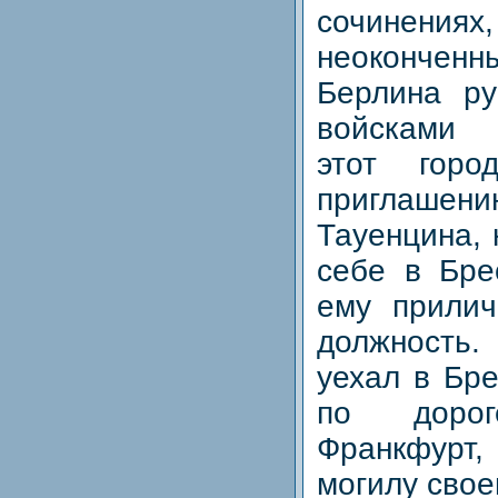
сочинени
неоконченн
Берлина ру
войсками 
этот горо
приглаш
Тауенцина, 
себе в Бре
ему прилич
должность.
уехал в Бре
по доро
Франкфур
могилу свое