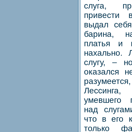
слуга, п
привести 
выдал себя
барина, н
платья и 
нахально. 
слугу, – 
оказался н
разумеется
Лессинга,
умевшего 
над слугам
что в его 
только фа