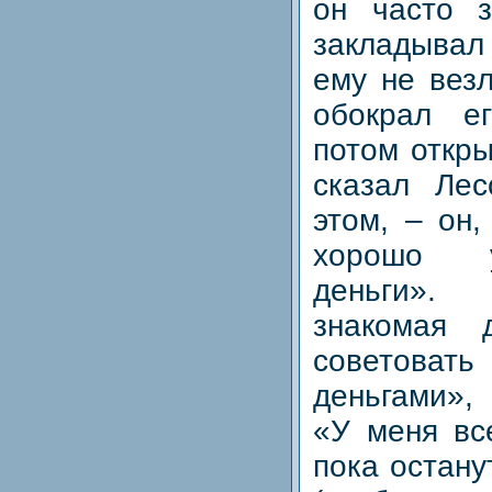
он часто 
закладывал
ему не везл
обокрал е
потом откры
сказал Лес
этом, – он,
хорошо 
деньги». 
знакомая 
советова
деньгами»,
«У меня все
пока остану