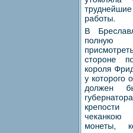
труднейши
работы.
В Бреслав
полную 
присмотре
стороне по
короля Фрид
у которого 
должен б
губернатор
крепости
чеканкою
монеты, к