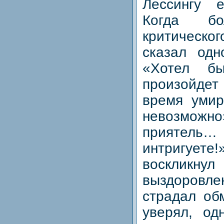
Лессингу 
Когда бо
критическог
сказал одн
«Хотел б
произойде
время умир
невозмож
приятель
интригует
воскликн
выздоров
страдал об
уверял, од