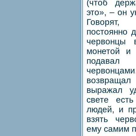
(чтоб дер
это», – он 
Говорят
постоянно 
червонцы 
монетой и
подава
червонца
возвращал 
выражал у
свете есть
людей, и п
взять черв
ему самим 