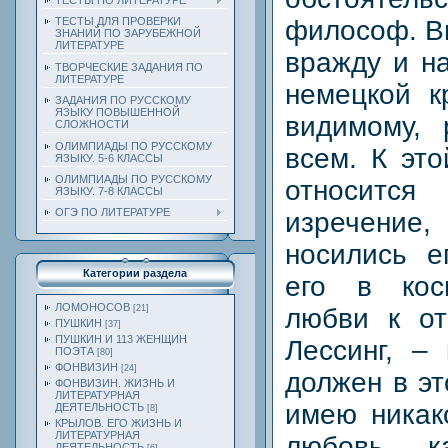
ТЕСТЫ ПО ЛИТЕРАТУРЕ
философ. В
ТЕСТЫ ДЛЯ ПРОВЕРКИ
ЗНАНИЙ ПО ЗАРУБЕЖНОЙ
ЛИТЕРАТУРЕ
вражду и н
ТВОРЧЕСКИЕ ЗАДАНИЯ ПО
ЛИТЕРАТУРЕ
немецкой кр
ЗАДАНИЯ ПО РУССКОМУ
ЯЗЫКУ ПОВЫШЕННОЙ
видимому, 
СЛОЖНОСТИ
ОЛИМПИАДЫ ПО РУССКОМУ
всем. К это
ЯЗЫКУ. 5-6 КЛАССЫ
ОЛИМПИАДЫ ПО РУССКОМУ
относит
ЯЗЫКУ. 7-8 КЛАССЫ
ОГЭ ПО ЛИТЕРАТУРЕ
изречен
носились е
Категории раздела
его в кос
ЛОМОНОСОВ
любви к от
[21]
ПУШКИН
[37]
ПУШКИН И 113 ЖЕНЩИН
Лессинг, –
ПОЭТА
[80]
ФОНВИЗИН
[24]
должен в эт
ФОНВИЗИН. ЖИЗНЬ И
ЛИТЕРАТУРНАЯ
имею никако
ДЕЯТЕЛЬНОСТЬ
[8]
КРЫЛОВ. ЕГО ЖИЗНЬ И
ЛИТЕРАТУРНАЯ
любовь к
ДЕЯТЕЛЬНОСТЬ