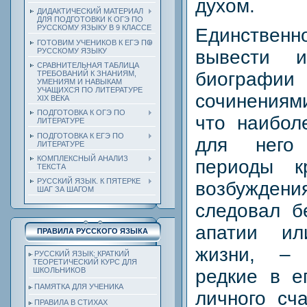
духом.
ДИДАКТИЧЕСКИЙ МАТЕРИАЛ
ДЛЯ ПОДГОТОВКИ К ОГЭ ПО
РУССКОМУ ЯЗЫКУ В 9 КЛАССЕ
Единствен
ГОТОВИМ УЧЕНИКОВ К ЕГЭ ПО
РУССКОМУ ЯЗЫКУ
вывести и
СРАВНИТЕЛЬНАЯ ТАБЛИЦА
биографии
ТРЕБОВАНИЙ К ЗНАНИЯМ,
УМЕНИЯМ И НАВЫКАМ
УЧАЩИХСЯ ПО ЛИТЕРАТУРЕ
сочинениями
ХIХ ВЕКА
ПОДГОТОВКА К ОГЭ ПО
что наибол
ЛИТЕРАТУРЕ
ПОДГОТОВКА К ЕГЭ ПО
для него
ЛИТЕРАТУРЕ
КОМПЛЕКСНЫЙ АНАЛИЗ
периоды к
ТЕКСТА
РУССКИЙ ЯЗЫК. К ПЯТЕРКЕ
возбужден
ШАГ ЗА ШАГОМ
следовал б
апатии ил
ПРАВИЛА РУССКОГО ЯЗЫКА
жизни, – 
РУССКИЙ ЯЗЫК: КРАТКИЙ
ТЕОРЕТИЧЕСКИЙ КУРС ДЛЯ
редкие в е
ШКОЛЬНИКОВ
ПАМЯТКА ДЛЯ УЧЕНИКА
личного сч
ПРАВИЛА В СТИХАХ