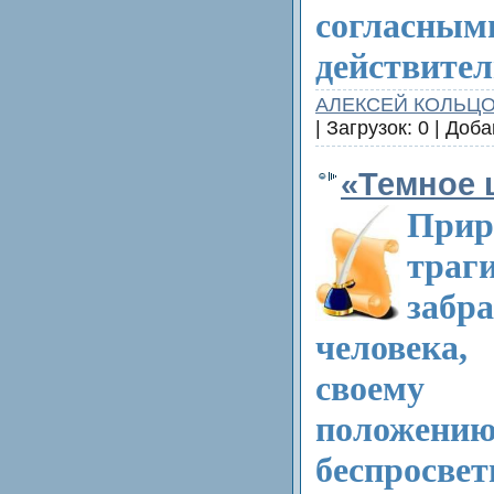
согл
действител
АЛЕКСЕЙ КОЛЬЦ
| Загрузок: 0 | Доб
«Темное 
При
траги
забр
человека,
своему 
поло
беспросв