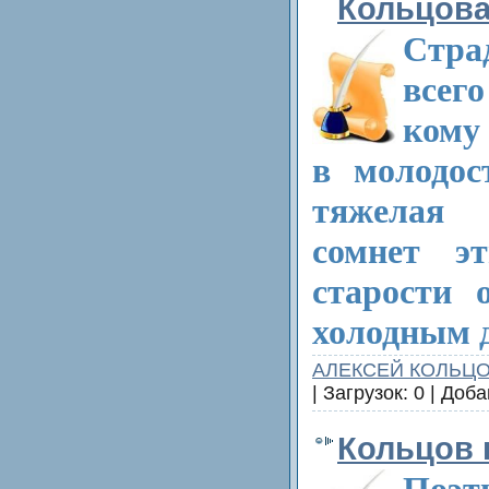
Кольцов
Стр
всег
кому
в молодос
тяжелая
сомнет э
старости 
холодным 
АЛЕКСЕЙ КОЛЬЦ
| Загрузок: 0 | Доб
Кольцов 