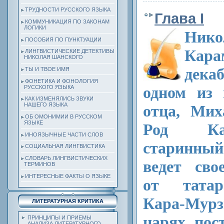
ТРУДНОСТИ РУССКОГО ЯЗЫКА
Глава I
КОММУНИКАЦИЯ ПО ЗАКОНАМ
ЛОГИКИ
Нико
ПОСОБИЯ ПО ПУНКТУАЦИИ
Кара
ЛИНГВИСТИЧЕСКИЕ ДЕТЕКТИВЫ
НИКОЛАЯ ШАНСКОГО
дека
ТЫ И ТВОЕ ИМЯ
ФОНЕТИКА И ФОНОЛОГИЯ
одном из 
РУССКОГО ЯЗЫКА
КАК ИЗМЕНЯЛИСЬ ЗВУКИ
НАШЕГО ЯЗЫКА
отца, Мих
ОБ ОМОНИМИИ В РУССКОМ
ЯЗЫКЕ
Род Ка
ИНОЯЗЫЧНЫЕ ЧАСТИ СЛОВ
старинны
СОЦИАЛЬНАЯ ЛИНГВИСТИКА
СЛОВАРЬ ЛИНГВИСТИЧЕСКИХ
ведет сво
ТЕРМИНОВ
ИНТЕРЕСНЫЕ ФАКТЫ О ЯЗЫКЕ
от татар
Кара-Мурз
ЛИТЕРАТУРНАЯ КРИТИКА
царях пос
ПРИНЦИПЫ И ПРИЕМЫ
АНАЛИЗА ЛИТЕРАТУРНОГО