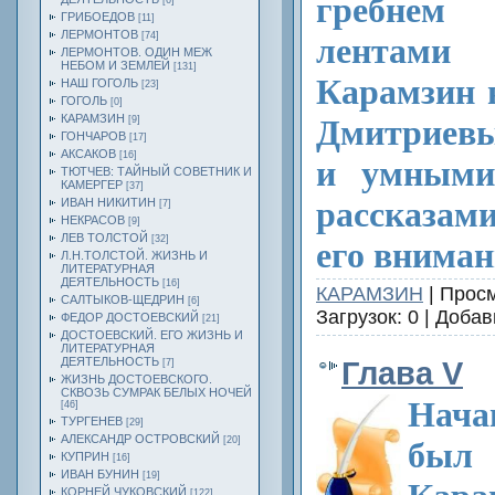
гребнем
[6]
ГРИБОЕДОВ
[11]
ЛЕРМОНТОВ
[74]
лентами
ЛЕРМОНТОВ. ОДИН МЕЖ
НЕБОМ И ЗЕМЛЕЙ
[131]
Карамзин 
НАШ ГОГОЛЬ
[23]
ГОГОЛЬ
[0]
КАРАМЗИН
Дмитриев
[9]
ГОНЧАРОВ
[17]
АКСАКОВ
[16]
и умными
ТЮТЧЕВ: ТАЙНЫЙ СОВЕТНИК И
КАМЕРГЕР
[37]
рассказами
ИВАН НИКИТИН
[7]
НЕКРАСОВ
[9]
ЛЕВ ТОЛСТОЙ
[32]
его вниман
Л.Н.ТОЛСТОЙ. ЖИЗНЬ И
ЛИТЕРАТУРНАЯ
ДЕЯТЕЛЬНОСТЬ
[16]
КАРАМЗИН
| Просм
САЛТЫКОВ-ЩЕДРИН
[6]
Загрузок: 0 | Доба
ФЕДОР ДОСТОЕВСКИЙ
[21]
ДОСТОЕВСКИЙ. ЕГО ЖИЗНЬ И
ЛИТЕРАТУРНАЯ
ДЕЯТЕЛЬНОСТЬ
Глава V
[7]
ЖИЗНЬ ДОСТОЕВСКОГО.
СКВОЗЬ СУМРАК БЕЛЫХ НОЧЕЙ
Нача
[46]
ТУРГЕНЕВ
[29]
АЛЕКСАНДР ОСТРОВСКИЙ
[20]
был
КУПРИН
[16]
ИВАН БУНИН
[19]
КОРНЕЙ ЧУКОВСКИЙ
[122]