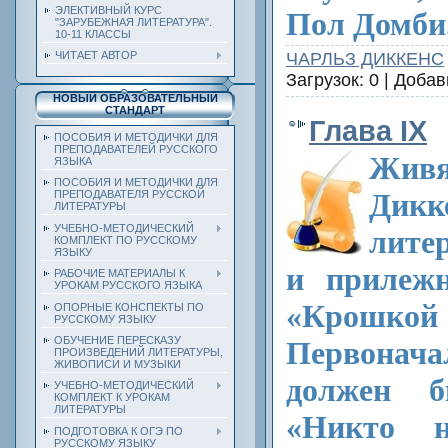
ЭЛЕКТИВНЫЙ КУРС
Пол Домби
"ЗАРУБЕЖНАЯ ЛИТЕРАТУРА".
10-11 КЛАССЫ
ЧАРЛЬЗ ДИККЕНС
ЧИТАЕТ АВТОР
Загрузок: 0 | Доба
НОВЫЙ ОБРАЗОВАТЕЛЬНЫЙ
СТАНДАРТ
Глава IX
ПОСОБИЯ И МЕТОДИЧКИ ДЛЯ
ПРЕПОДАВАТЕЛЕЙ РУССКОГО
Жив
ЯЗЫКА
ПОСОБИЯ И МЕТОДИЧКИ ДЛЯ
Дикк
ПРЕПОДАВАТЕЛЯ РУССКОЙ
ЛИТЕРАТУРЫ
УЧЕБНО-МЕТОДИЧЕСКИЙ
лите
КОМПЛЕКТ ПО РУССКОМУ
ЯЗЫКУ
и прилежн
РАБОЧИЕ МАТЕРИАЛЫ К
УРОКАМ РУССКОГО ЯЗЫКА
«Крошк
ОПОРНЫЕ КОНСПЕКТЫ ПО
РУССКОМУ ЯЗЫКУ
ОБУЧЕНИЕ ПЕРЕСКАЗУ
Первона
ПРОИЗВЕДЕНИЙ ЛИТЕРАТУРЫ,
ЖИВОПИСИ И МУЗЫКИ
должен б
УЧЕБНО-МЕТОДИЧЕСКИЙ
КОМПЛЕКТ К УРОКАМ
ЛИТЕРАТУРЫ
«Никто 
ПОДГОТОВКА К ОГЭ ПО
РУССКОМУ ЯЗЫКУ