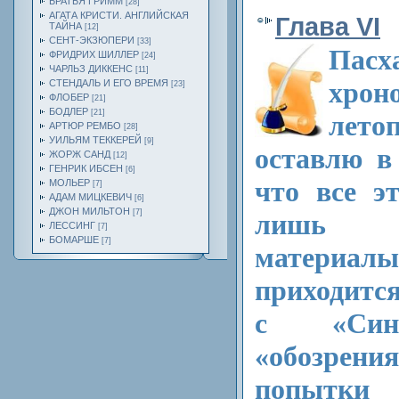
БРАТЬЯ ГРИММ
[28]
АГАТА КРИСТИ. АНГЛИЙСКАЯ
Глава VI
ТАЙНА
[12]
СЕНТ-ЭКЗЮПЕРИ
[33]
Пасх
ФРИДРИХ ШИЛЛЕР
[24]
ЧАРЛЬЗ ДИККЕНС
[11]
хрон
СТЕНДАЛЬ И ЕГО ВРЕМЯ
[23]
ФЛОБЕР
[21]
БОДЛЕР
[21]
лето
АРТЮР РЕМБО
[28]
УИЛЬЯМ ТЕККЕРЕЙ
[9]
оставлю в
ЖОРЖ САНД
[12]
ГЕНРИК ИБСЕН
[6]
что все э
МОЛЬЕР
[7]
АДАМ МИЦКЕВИЧ
[6]
ДЖОН МИЛЬТОН
[7]
лишь и
ЛЕССИНГ
[7]
БОМАРШЕ
[7]
матер
приходитс
с «Сино
«обозре
попытк