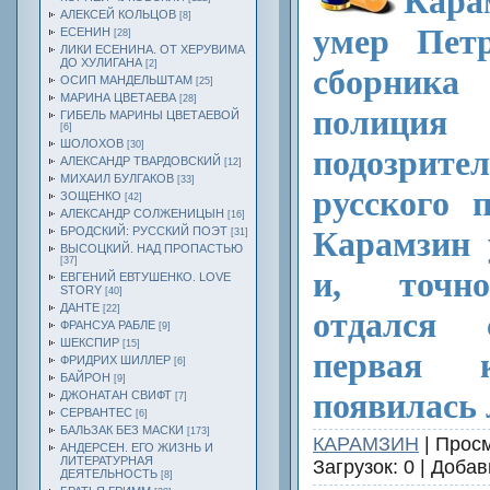
Кара
АЛЕКСЕЙ КОЛЬЦОВ
[8]
умер Петр
ЕСЕНИН
[28]
ЛИКИ ЕСЕНИНА. ОТ ХЕРУВИМА
ДО ХУЛИГАНА
[2]
сборника
ОСИП МАНДЕЛЬШТАМ
[25]
МАРИНА ЦВЕТАЕВА
[28]
полиция
ГИБЕЛЬ МАРИНЫ ЦВЕТАЕВОЙ
[6]
ШОЛОХОВ
[30]
подозрите
АЛЕКСАНДР ТВАРДОВСКИЙ
[12]
МИХАИЛ БУЛГАКОВ
[33]
русского 
ЗОЩЕНКО
[42]
АЛЕКСАНДР СОЛЖЕНИЦЫН
[16]
БРОДСКИЙ: РУССКИЙ ПОЭТ
Карамзин 
[31]
ВЫСОЦКИЙ. НАД ПРОПАСТЬЮ
[37]
и, точн
ЕВГЕНИЙ ЕВТУШЕНКО. LOVE
STORY
[40]
ДАНТЕ
[22]
отдался 
ФРАНСУА РАБЛЕ
[9]
ШЕКСПИР
[15]
первая 
ФРИДРИХ ШИЛЛЕР
[6]
БАЙРОН
[9]
появилась
ДЖОНАТАН СВИФТ
[7]
СЕРВАНТЕС
[6]
БАЛЬЗАК БЕЗ МАСКИ
[173]
КАРАМЗИН
| Просм
АНДЕРСЕН. ЕГО ЖИЗНЬ И
ЛИТЕРАТУРНАЯ
Загрузок: 0 | Доба
ДЕЯТЕЛЬНОСТЬ
[8]