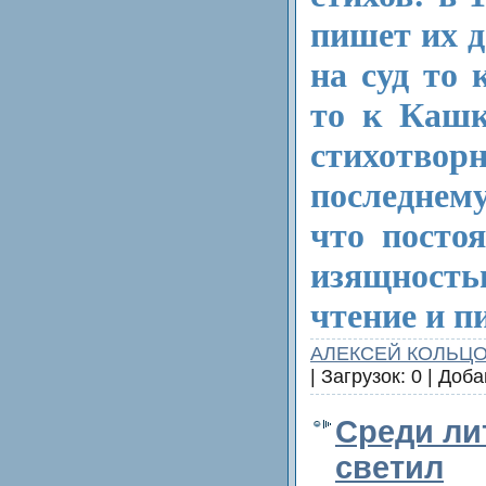
пишет их д
на суд то 
то к Кашк
стихотвор
последнем
что посто
изящность
чтение и п
АЛЕКСЕЙ КОЛЬЦ
| Загрузок: 0 | Доб
Среди ли
светил