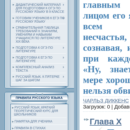
главным
ДИДАКТИЧЕСКИЙ МАТЕРИАЛ
ДЛЯ ПОДГОТОВКИ К ОГЭ ПО
РУССКОМУ ЯЗЫКУ В 9 КЛАССЕ
лицом его 
ГОТОВИМ УЧЕНИКОВ К ЕГЭ ПО
РУССКОМУ ЯЗЫКУ
всем п
СРАВНИТЕЛЬНАЯ ТАБЛИЦА
ТРЕБОВАНИЙ К ЗНАНИЯМ,
несчасть
УМЕНИЯМ И НАВЫКАМ
УЧАЩИХСЯ ПО ЛИТЕРАТУРЕ
ХIХ ВЕКА
сознавая,
ПОДГОТОВКА К ОГЭ ПО
ЛИТЕРАТУРЕ
при кажд
ПОДГОТОВКА К ЕГЭ ПО
ЛИТЕРАТУРЕ
«Ну, знае
КОМПЛЕКСНЫЙ АНАЛИЗ
ТЕКСТА
мере хорош
РУССКИЙ ЯЗЫК. К ПЯТЕРКЕ
ШАГ ЗА ШАГОМ
нельзя обв
ПРАВИЛА РУССКОГО ЯЗЫКА
ЧАРЛЬЗ ДИККЕНС
Загрузок: 0 | Доба
РУССКИЙ ЯЗЫК: КРАТКИЙ
ТЕОРЕТИЧЕСКИЙ КУРС ДЛЯ
ШКОЛЬНИКОВ
Глава X
ПАМЯТКА ДЛЯ УЧЕНИКА
ПРАВИЛА В СТИХАХ