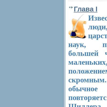
Глава I
Извес
люди
царс
наук, п
большей 
маленьких
положен
скромны
обычное
повторяетс
Шиллера.