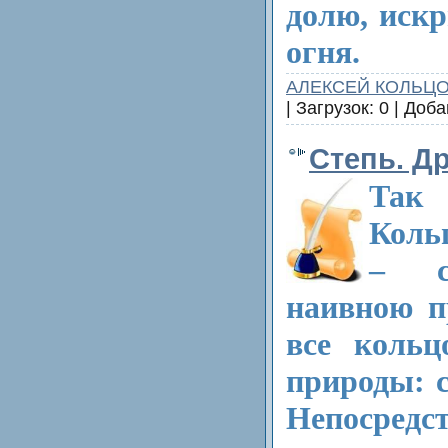
долю, иск
огня.
АЛЕКСЕЙ КОЛЬЦ
| Загрузок: 0 | Доб
Степь. Д
Та
Коль
– с
наивною п
все кольц
природы: с
Непосредс