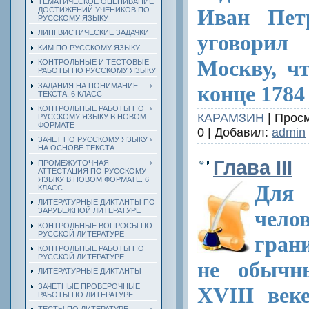
ТЕМАТИЧЕСКОЕ ОЦЕНИВАНИЕ
Иван Петр
ДОСТИЖЕНИЙ УЧЕНИКОВ ПО
РУССКОМУ ЯЗЫКУ
ЛИНГВИСТИЧЕСКИЕ ЗАДАЧКИ
уговори
КИМ ПО РУССКОМУ ЯЗЫКУ
Москву, ч
КОНТРОЛЬНЫЕ И ТЕСТОВЫЕ
РАБОТЫ ПО РУССКОМУ ЯЗЫКУ
ЗАДАНИЯ НА ПОНИМАНИЕ
конце 1784 
ТЕКСТА. 6 КЛАСС
КОНТРОЛЬНЫЕ РАБОТЫ ПО
КАРАМЗИН
| Просм
РУССКОМУ ЯЗЫКУ В НОВОМ
ФОРМАТЕ
0 | Добавил:
admin
ЗАЧЕТ ПО РУССКОМУ ЯЗЫКУ
НА ОСНОВЕ ТЕКСТА
Глава III
ПРОМЕЖУТОЧНАЯ
АТТЕСТАЦИЯ ПО РУССКОМУ
ЯЗЫКУ В НОВОМ ФОРМАТЕ. 6
Дл
КЛАСС
ЛИТЕРАТУРНЫЕ ДИКТАНТЫ ПО
ЗАРУБЕЖНОЙ ЛИТЕРАТУРЕ
чело
КОНТРОЛЬНЫЕ ВОПРОСЫ ПО
РУССКОЙ ЛИТЕРАТУРЕ
гран
КОНТРОЛЬНЫЕ РАБОТЫ ПО
РУССКОЙ ЛИТЕРАТУРЕ
не обычн
ЛИТЕРАТУРНЫЕ ДИКТАНТЫ
ЗАЧЕТНЫЕ ПРОВЕРОЧНЫЕ
XVIII век
РАБОТЫ ПО ЛИТЕРАТУРЕ