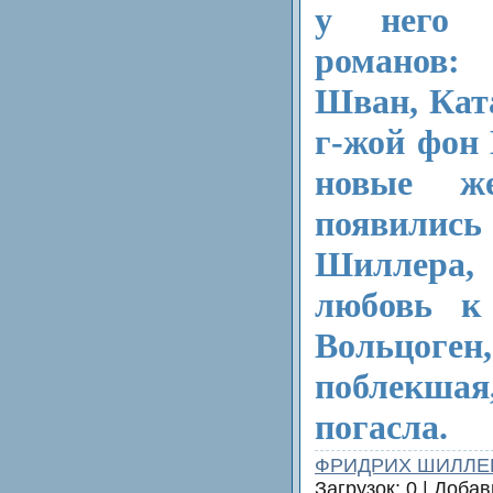
у него 
романов:
Шван, Кат
г-жой фон 
новые ж
появилис
Шиллера, 
любовь к
Вольцоген
поблекша
погасла.
ФРИДРИХ ШИЛЛЕ
Загрузок: 0 | Доба