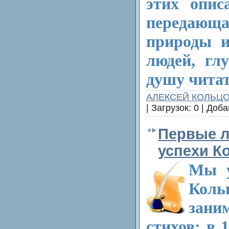
этих опис
передаю
природы и
людей, гл
душу читат
АЛЕКСЕЙ КОЛЬЦ
| Загрузок: 0 | Доб
Первые л
успехи К
Мы у
Кол
зани
стихов: в 