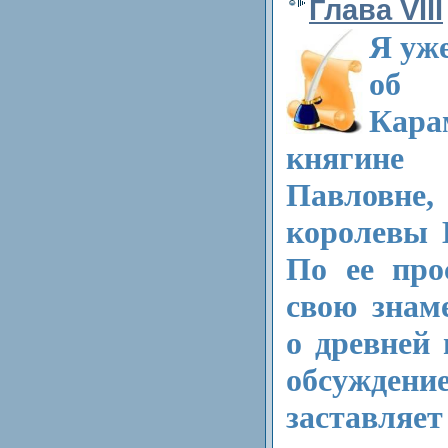
Глава VIII
Я уж
об 
Кара
княгин
Павловне
королевы 
По ее про
свою знам
о древней 
обсужде
заставляе