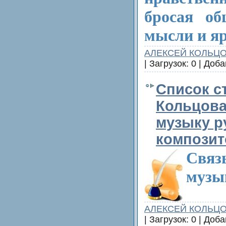
бросая об
мысли и яр
АЛЕКСЕЙ КОЛЬЦ
| Загрузок: 0 | Доб
Список с
Кольцова
музыку р
компози
Связ
музы
АЛЕКСЕЙ КОЛЬЦ
| Загрузок: 0 | Доб