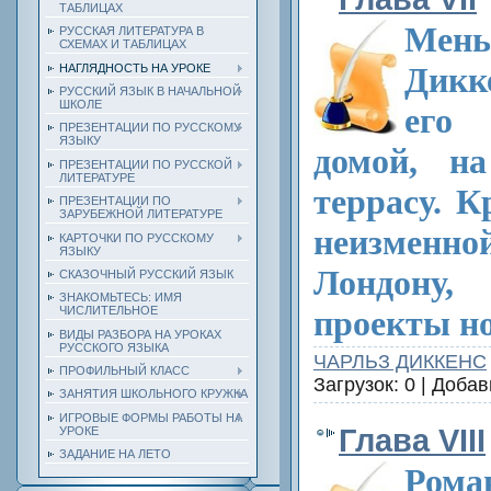
ТАБЛИЦАХ
Мень
РУССКАЯ ЛИТЕРАТУРА В
СХЕМАХ И ТАБЛИЦАХ
Дикк
НАГЛЯДНОСТЬ НА УРОКЕ
РУССКИЙ ЯЗЫК В НАЧАЛЬНОЙ
ШКОЛЕ
его
ПРЕЗЕНТАЦИИ ПО РУССКОМУ
ЯЗЫКУ
домой, н
ПРЕЗЕНТАЦИИ ПО РУССКОЙ
ЛИТЕРАТУРЕ
террасу. К
ПРЕЗЕНТАЦИИ ПО
ЗАРУБЕЖНОЙ ЛИТЕРАТУРЕ
неизмен
КАРТОЧКИ ПО РУССКОМУ
ЯЗЫКУ
Лондону
СКАЗОЧНЫЙ РУССКИЙ ЯЗЫК
ЗНАКОМЬТЕСЬ: ИМЯ
ЧИСЛИТЕЛЬНОЕ
проекты но
ВИДЫ РАЗБОРА НА УРОКАХ
РУССКОГО ЯЗЫКА
ЧАРЛЬЗ ДИККЕНС
ПРОФИЛЬНЫЙ КЛАСС
Загрузок: 0 | Доба
ЗАНЯТИЯ ШКОЛЬНОГО КРУЖКА
ИГРОВЫЕ ФОРМЫ РАБОТЫ НА
Глава VIII
УРОКЕ
ЗАДАНИЕ НА ЛЕТО
Рома