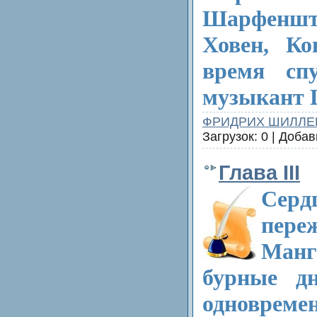
Шарфеншт
Ховен, Ко
время сп
музыкант 
ФРИДРИХ ШИЛЛЕ
Загрузок: 0 | Доба
Глава III
Сер
пе
Манг
бурные д
одновреме