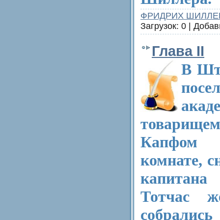
ФРИДРИХ ШИЛЛЕ
Загрузок: 0 | Доба
Глава II
В Шт
посе
акад
товарище
Капфом 
комнате, с
капитана
Тотчас ж
собралис