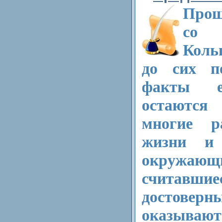
Прош
со 
Коль
до сих п
факты е
остаютс
многие р
жизни и
окружающ
считавш
достоверн
оказываю