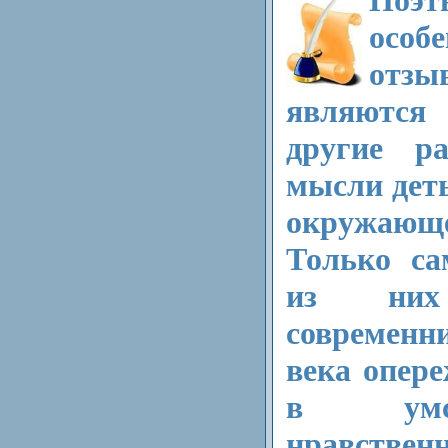
Поэт
особ
отзы
являются
другие р
мысли деть
окружаю
Только са
из них 
современн
века опер
в умс
нравствен