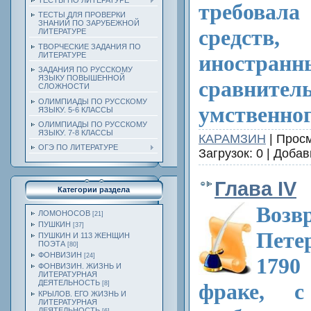
ТЕСТЫ ПО ЛИТЕРАТУРЕ
требовала
ТЕСТЫ ДЛЯ ПРОВЕРКИ
ЗНАНИЙ ПО ЗАРУБЕЖНОЙ
средст
ЛИТЕРАТУРЕ
ТВОРЧЕСКИЕ ЗАДАНИЯ ПО
ЛИТЕРАТУРЕ
иностран
ЗАДАНИЯ ПО РУССКОМУ
ЯЗЫКУ ПОВЫШЕННОЙ
сравните
СЛОЖНОСТИ
ОЛИМПИАДЫ ПО РУССКОМУ
умственног
ЯЗЫКУ. 5-6 КЛАССЫ
ОЛИМПИАДЫ ПО РУССКОМУ
ЯЗЫКУ. 7-8 КЛАССЫ
КАРАМЗИН
| Просм
ОГЭ ПО ЛИТЕРАТУРЕ
Загрузок: 0 | Доба
Глава IV
Категории раздела
Во
ЛОМОНОСОВ
[21]
ПУШКИН
[37]
Пет
ПУШКИН И 113 ЖЕНЩИН
ПОЭТА
[80]
ФОНВИЗИН
[24]
1790
ФОНВИЗИН. ЖИЗНЬ И
ЛИТЕРАТУРНАЯ
ДЕЯТЕЛЬНОСТЬ
фраке, 
[8]
КРЫЛОВ. ЕГО ЖИЗНЬ И
ЛИТЕРАТУРНАЯ
ДЕЯТЕЛЬНОСТЬ