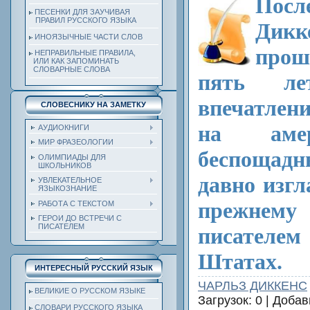
Посл
ПЕСЕНКИ ДЛЯ ЗАУЧИВАЯ
ПРАВИЛ РУССКОГО ЯЗЫКА
Дикк
ИНОЯЗЫЧНЫЕ ЧАСТИ СЛОВ
про
НЕПРАВИЛЬНЫЕ ПРАВИЛА,
ИЛИ КАК ЗАПОМИНАТЬ
СЛОВАРНЫЕ СЛОВА
пять ле
впечатлени
СЛОВЕСНИКУ НА ЗАМЕТКУ
на амер
АУДИОКНИГИ
МИР ФРАЗЕОЛОГИИ
беспощад
ОЛИМПИАДЫ ДЛЯ
ШКОЛЬНИКОВ
давно изгл
УВЛЕКАТЕЛЬНОЕ
ЯЗЫКОЗНАНИЕ
прежнем
РАБОТА С ТЕКСТОМ
ГЕРОИ ДО ВСТРЕЧИ С
ПИСАТЕЛЕМ
писателем
Штатах.
ИНТЕРЕСНЫЙ РУССКИЙ ЯЗЫК
ЧАРЛЬЗ ДИККЕНС
ВЕЛИКИЕ О РУССКОМ ЯЗЫКЕ
Загрузок: 0 | Доба
СЛОВАРИ РУССКОГО ЯЗЫКА