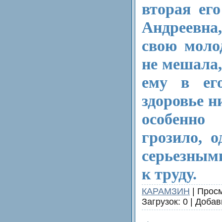
вторая ег
Андреевн
свою моло
не мешала,
ему в его
здоровье н
особенн
грозило, 
серьезным
к труду.
КАРАМЗИН
| Просм
Загрузок: 0 | Доба