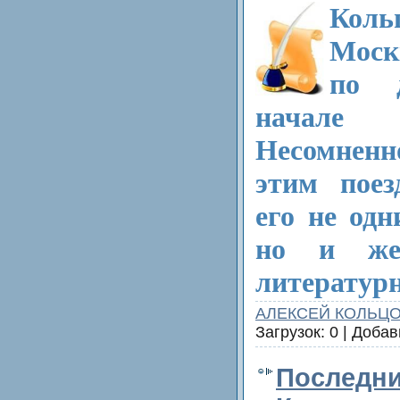
Коль
Моск
по 
начале
Несомненн
этим поез
его не одн
но и жел
литературн
АЛЕКСЕЙ КОЛЬЦ
Загрузок: 0 | Доба
Последни