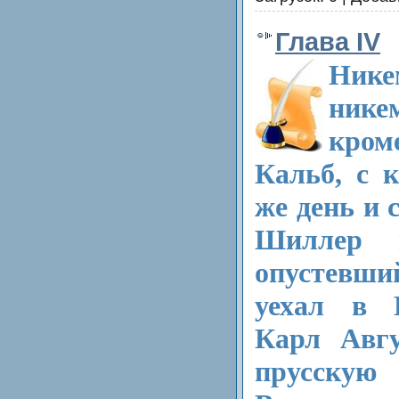
Глава IV
Нике
нике
кро
Кальб, с 
же день и 
Шиллер 
опустевши
уехал в 
Карл Авгу
прусскую 