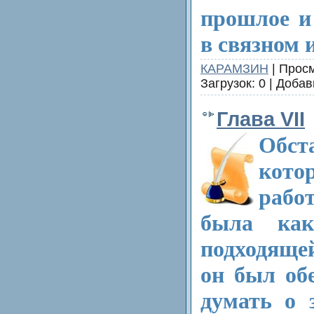
прошлое и
в связном 
КАРАМЗИН
| Просм
Загрузок: 0 | Доба
Глава VII
Обст
кот
рабо
была как
подходяще
он был об
думать о 