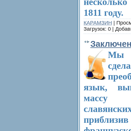
несколько
1811 году.
КАРАМЗИН
| Просм
Загрузок: 0 | Доба
Заключе
Мы 
сдел
прео
язык, вы
массу 
славянск
прибли
французско