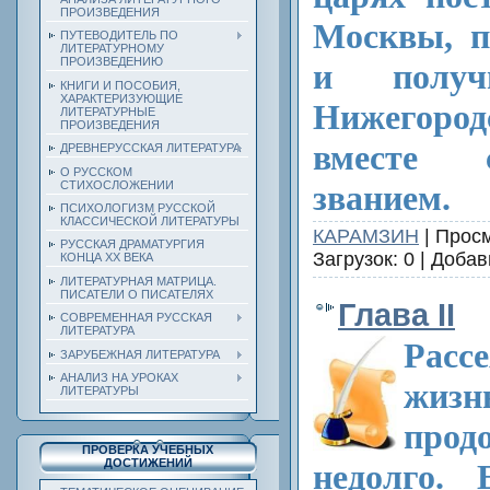
ПРОИЗВЕДЕНИЯ
Москвы, п
ПУТЕВОДИТЕЛЬ ПО
ЛИТЕРАТУРНОМУ
ПРОИЗВЕДЕНИЮ
и полу
КНИГИ И ПОСОБИЯ,
ХАРАКТЕРИЗУЮЩИЕ
Нижегоро
ЛИТЕРАТУРНЫЕ
ПРОИЗВЕДЕНИЯ
вместе 
ДРЕВНЕРУССКАЯ ЛИТЕРАТУРА
О РУССКОМ
СТИХОСЛОЖЕНИИ
званием.
ПСИХОЛОГИЗМ РУССКОЙ
КЛАССИЧЕСКОЙ ЛИТЕРАТУРЫ
КАРАМЗИН
| Просм
РУССКАЯ ДРАМАТУРГИЯ
Загрузок: 0 | Доба
КОНЦА ХХ ВЕКА
ЛИТЕРАТУРНАЯ МАТРИЦА.
ПИСАТЕЛИ О ПИСАТЕЛЯХ
Глава II
СОВРЕМЕННАЯ РУССКАЯ
ЛИТЕРАТУРА
Расс
ЗАРУБЕЖНАЯ ЛИТЕРАТУРА
АНАЛИЗ НА УРОКАХ
жиз
ЛИТЕРАТУРЫ
прод
ПРОВЕРКА УЧЕБНЫХ
ДОСТИЖЕНИЙ
недолго. 