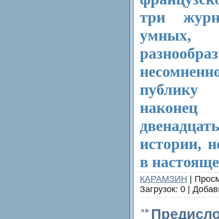
три журн
умных, 
разнооб
несомнен
публику
наконец
двенадцат
истории, 
в настояще
КАРАМЗИН
| Просм
Загрузок: 0 | Доба
Предисл