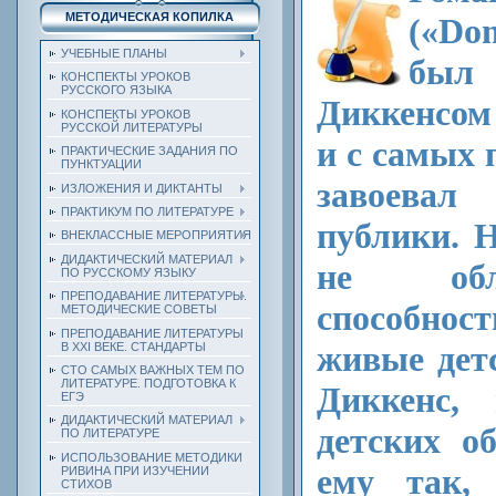
МЕТОДИЧЕСКАЯ КОПИЛКА
(«Do
УЧЕБНЫЕ ПЛАНЫ
бы
КОНСПЕКТЫ УРОКОВ
РУССКОГО ЯЗЫКА
Диккенсом 
КОНСПЕКТЫ УРОКОВ
РУССКОЙ ЛИТЕРАТУРЫ
и с самых
ПРАКТИЧЕСКИЕ ЗАДАНИЯ ПО
ПУНКТУАЦИИ
завоевал
ИЗЛОЖЕНИЯ И ДИКТАНТЫ
ПРАКТИКУМ ПО ЛИТЕРАТУРЕ
публики. 
ВНЕКЛАССНЫЕ МЕРОПРИЯТИЯ
ДИДАКТИЧЕСКИЙ МАТЕРИАЛ
не обл
ПО РУССКОМУ ЯЗЫКУ
ПРЕПОДАВАНИЕ ЛИТЕРАТУРЫ.
способно
МЕТОДИЧЕСКИЕ СОВЕТЫ
ПРЕПОДАВАНИЕ ЛИТЕРАТУРЫ
живые дет
В XXI ВЕКЕ. СТАНДАРТЫ
СТО САМЫХ ВАЖНЫХ ТЕМ ПО
ЛИТЕРАТУРЕ. ПОДГОТОВКА К
Диккенс,
ЕГЭ
ДИДАКТИЧЕСКИЙ МАТЕРИАЛ
детских о
ПО ЛИТЕРАТУРЕ
ИСПОЛЬЗОВАНИЕ МЕТОДИКИ
ему так,
РИВИНА ПРИ ИЗУЧЕНИИ
СТИХОВ