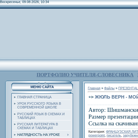
Воскресенье, 09.08.2026, 10:34
ПОРТФОЛИО УЧИТЕЛЯ-СЛОВЕСНИКА
МЕНЮ САЙТА
Главная
»
Файлы
»
ПРЕЗЕНТАЦ
ЖЮЛЬ ВЕРН - М
ГЛАВНАЯ СТРАНИЦА
УРОК РУССКОГО ЯЗЫКА В
СОВРЕМЕННОЙ ШКОЛЕ
Автор: Шишмански
РУССКИЙ ЯЗЫК В СХЕМАХ И
Размер презентации
ТАБЛИЦАХ
Ссылка на скачиван
РУССКАЯ ЛИТЕРАТУРА В
СХЕМАХ И ТАБЛИЦАХ
Категория
:
ФРАНЦУЗСКАЯ ЛИТ
НАГЛЯДНОСТЬ НА УРОКЕ
powerpoint
,
писатель
,
зарубежн