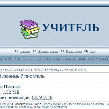
УЧИТЕЛЬ
Главная
Каталог файлов
Регистрация
Вход
ВРЕМЯ ЧИТАТЬ!
КАК ЧИТАТЬ КНИГИ
ДОКЛАД УЧИТ
ИИ ПО ЗАРУБЕЖНОЙ ЛИТЕРАТУРЕ
»
ФРАНЦУЗСКАЯ ЛИТЕРАТУРА
ОЙ ЛЮБИМЫЙ ПИСАТЕЛЬ
й Николай
: 1,82 МБ
ие презентации:
СКАЧАТЬ
ЕРАТУРА
|
Добавил
:
admin
|
Теги
:
Скачать
,
медиа-урок
,
мультимедийные технологии на
ая литература
,
слайд-шоу
,
презентация по литературе