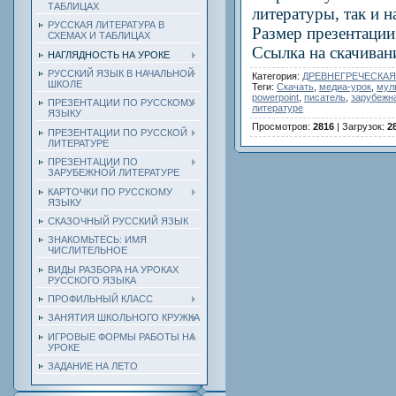
ТАБЛИЦАХ
литературы, так и 
РУССКАЯ ЛИТЕРАТУРА В
Размер презентации
СХЕМАХ И ТАБЛИЦАХ
Ссылка на скачиван
НАГЛЯДНОСТЬ НА УРОКЕ
РУССКИЙ ЯЗЫК В НАЧАЛЬНОЙ
Категория
:
ДРЕВНЕГРЕЧЕСКАЯ
ШКОЛЕ
Теги
:
Скачать
,
медиа-урок
,
мул
powerpoint
,
писатель
,
зарубежн
ПРЕЗЕНТАЦИИ ПО РУССКОМУ
литературе
ЯЗЫКУ
Просмотров
:
2816
|
Загрузок
:
2
ПРЕЗЕНТАЦИИ ПО РУССКОЙ
ЛИТЕРАТУРЕ
ПРЕЗЕНТАЦИИ ПО
ЗАРУБЕЖНОЙ ЛИТЕРАТУРЕ
КАРТОЧКИ ПО РУССКОМУ
ЯЗЫКУ
СКАЗОЧНЫЙ РУССКИЙ ЯЗЫК
ЗНАКОМЬТЕСЬ: ИМЯ
ЧИСЛИТЕЛЬНОЕ
ВИДЫ РАЗБОРА НА УРОКАХ
РУССКОГО ЯЗЫКА
ПРОФИЛЬНЫЙ КЛАСС
ЗАНЯТИЯ ШКОЛЬНОГО КРУЖКА
ИГРОВЫЕ ФОРМЫ РАБОТЫ НА
УРОКЕ
ЗАДАНИЕ НА ЛЕТО