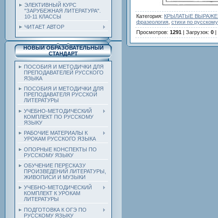
ЭЛЕКТИВНЫЙ КУРС
"ЗАРУБЕЖНАЯ ЛИТЕРАТУРА".
Категория
:
КРЫЛАТЫЕ ВЫРАЖЕН
10-11 КЛАССЫ
фразеология
,
стихи по русскому
ЧИТАЕТ АВТОР
Просмотров
:
1291
|
Загрузок
:
0
|
НОВЫЙ ОБРАЗОВАТЕЛЬНЫЙ
СТАНДАРТ
ПОСОБИЯ И МЕТОДИЧКИ ДЛЯ
ПРЕПОДАВАТЕЛЕЙ РУССКОГО
ЯЗЫКА
ПОСОБИЯ И МЕТОДИЧКИ ДЛЯ
ПРЕПОДАВАТЕЛЯ РУССКОЙ
ЛИТЕРАТУРЫ
УЧЕБНО-МЕТОДИЧЕСКИЙ
КОМПЛЕКТ ПО РУССКОМУ
ЯЗЫКУ
РАБОЧИЕ МАТЕРИАЛЫ К
УРОКАМ РУССКОГО ЯЗЫКА
ОПОРНЫЕ КОНСПЕКТЫ ПО
РУССКОМУ ЯЗЫКУ
ОБУЧЕНИЕ ПЕРЕСКАЗУ
ПРОИЗВЕДЕНИЙ ЛИТЕРАТУРЫ,
ЖИВОПИСИ И МУЗЫКИ
УЧЕБНО-МЕТОДИЧЕСКИЙ
КОМПЛЕКТ К УРОКАМ
ЛИТЕРАТУРЫ
ПОДГОТОВКА К ОГЭ ПО
РУССКОМУ ЯЗЫКУ