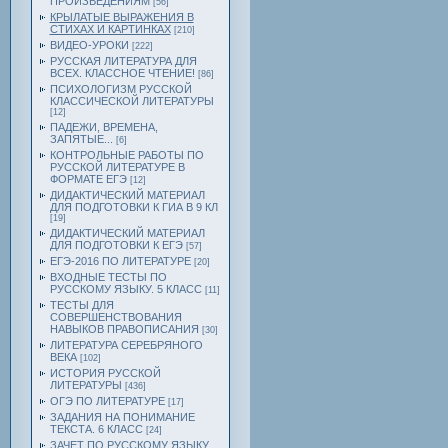
ПРОИЗВЕДЕНИЯМ
[56]
КРЫЛАТЫЕ ВЫРАЖЕНИЯ В
СТИХАХ И КАРТИНКАХ
[210]
ВИДЕО-УРОКИ
[222]
РУССКАЯ ЛИТЕРАТУРА ДЛЯ
ВСЕХ. КЛАССНОЕ ЧТЕНИЕ!
[86]
ПСИХОЛОГИЗМ РУССКОЙ
КЛАССИЧЕСКОЙ ЛИТЕРАТУРЫ
[12]
ПАДЕЖИ, ВРЕМЕНА,
ЗАПЯТЫЕ...
[6]
КОНТРОЛЬНЫЕ РАБОТЫ ПО
РУССКОЙ ЛИТЕРАТУРЕ В
ФОРМАТЕ ЕГЭ
[12]
ДИДАКТИЧЕСКИЙ МАТЕРИАЛ
ДЛЯ ПОДГОТОВКИ К ГИА В 9 КЛ
[19]
ДИДАКТИЧЕСКИЙ МАТЕРИАЛ
ДЛЯ ПОДГОТОВКИ К ЕГЭ
[57]
ЕГЭ-2016 ПО ЛИТЕРАТУРЕ
[20]
ВХОДНЫЕ ТЕСТЫ ПО
РУССКОМУ ЯЗЫКУ. 5 КЛАСС
[11]
ТЕСТЫ ДЛЯ
СОВЕРШЕНСТВОВАНИЯ
НАВЫКОВ ПРАВОПИСАНИЯ
[30]
ЛИТЕРАТУРА СЕРЕБРЯНОГО
ВЕКА
[102]
ИСТОРИЯ РУССКОЙ
ЛИТЕРАТУРЫ
[436]
ОГЭ ПО ЛИТЕРАТУРЕ
[17]
ЗАДАНИЯ НА ПОНИМАНИЕ
ТЕКСТА. 6 КЛАСС
[24]
ЗАЧЕТ ПО РУССКОМУ ЯЗЫКУ