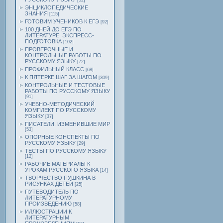
[52]
ЭНЦИКЛОПЕДИЧЕСКИЕ
ЗНАНИЯ
[115]
ГОТОВИМ УЧЕНИКОВ К ЕГЭ
[92]
100 ДНЕЙ ДО ЕГЭ ПО
ЛИТЕРАТУРЕ. ЭКСПРЕСС-
ПОДГОТОВКА
[102]
ПРОВЕРОЧНЫЕ И
КОНТРОЛЬНЫЕ РАБОТЫ ПО
РУССКОМУ ЯЗЫКУ
[72]
ПРОФИЛЬНЫЙ КЛАСС
[68]
К ПЯТЕРКЕ ШАГ ЗА ШАГОМ
[309]
КОНТРОЛЬНЫЕ И ТЕСТОВЫЕ
РАБОТЫ ПО РУССКОМУ ЯЗЫКУ
[91]
УЧЕБНО-МЕТОДИЧЕСКИЙ
КОМПЛЕКТ ПО РУССКОМУ
ЯЗЫКУ
[37]
ПИСАТЕЛИ, ИЗМЕНИВШИЕ МИР
[53]
ОПОРНЫЕ КОНСПЕКТЫ ПО
РУССКОМУ ЯЗЫКУ
[29]
ТЕСТЫ ПО РУССКОМУ ЯЗЫКУ
[12]
РАБОЧИЕ МАТЕРИАЛЫ К
УРОКАМ РУССКОГО ЯЗЫКА
[14]
ТВОРЧЕСТВО ПУШКИНА В
РИСУНКАХ ДЕТЕЙ
[25]
ПУТЕВОДИТЕЛЬ ПО
ЛИТЕРАТУРНОМУ
ПРОИЗВЕДЕНИЮ
[58]
ИЛЛЮСТРАЦИИ К
ЛИТЕРАТУРНЫМ