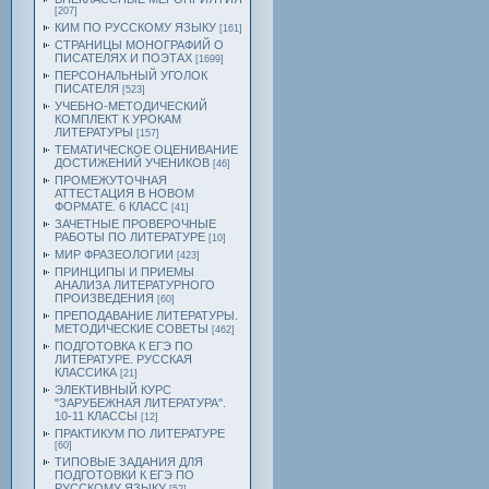
[207]
КИМ ПО РУССКОМУ ЯЗЫКУ
[161]
СТРАНИЦЫ МОНОГРАФИЙ О
ПИСАТЕЛЯХ И ПОЭТАХ
[1699]
ПЕРСОНАЛЬНЫЙ УГОЛОК
ПИСАТЕЛЯ
[523]
УЧЕБНО-МЕТОДИЧЕСКИЙ
КОМПЛЕКТ К УРОКАМ
ЛИТЕРАТУРЫ
[157]
ТЕМАТИЧЕСКОЕ ОЦЕНИВАНИЕ
ДОСТИЖЕНИЙ УЧЕНИКОВ
[46]
ПРОМЕЖУТОЧНАЯ
АТТЕСТАЦИЯ В НОВОМ
ФОРМАТЕ. 6 КЛАСС
[41]
ЗАЧЕТНЫЕ ПРОВЕРОЧНЫЕ
РАБОТЫ ПО ЛИТЕРАТУРЕ
[10]
МИР ФРАЗЕОЛОГИИ
[423]
ПРИНЦИПЫ И ПРИЕМЫ
АНАЛИЗА ЛИТЕРАТУРНОГО
ПРОИЗВЕДЕНИЯ
[60]
ПРЕПОДАВАНИЕ ЛИТЕРАТУРЫ.
МЕТОДИЧЕСКИЕ СОВЕТЫ
[462]
ПОДГОТОВКА К ЕГЭ ПО
ЛИТЕРАТУРЕ. РУССКАЯ
КЛАССИКА
[21]
ЭЛЕКТИВНЫЙ КУРС
"ЗАРУБЕЖНАЯ ЛИТЕРАТУРА".
10-11 КЛАССЫ
[12]
ПРАКТИКУМ ПО ЛИТЕРАТУРЕ
[60]
ТИПОВЫЕ ЗАДАНИЯ ДЛЯ
ПОДГОТОВКИ К ЕГЭ ПО
РУССКОМУ ЯЗЫКУ