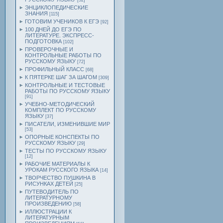
[52]
ЭНЦИКЛОПЕДИЧЕСКИЕ
ЗНАНИЯ
[115]
ГОТОВИМ УЧЕНИКОВ К ЕГЭ
[92]
100 ДНЕЙ ДО ЕГЭ ПО
ЛИТЕРАТУРЕ. ЭКСПРЕСС-
ПОДГОТОВКА
[102]
ПРОВЕРОЧНЫЕ И
КОНТРОЛЬНЫЕ РАБОТЫ ПО
РУССКОМУ ЯЗЫКУ
[72]
ПРОФИЛЬНЫЙ КЛАСС
[68]
К ПЯТЕРКЕ ШАГ ЗА ШАГОМ
[309]
КОНТРОЛЬНЫЕ И ТЕСТОВЫЕ
РАБОТЫ ПО РУССКОМУ ЯЗЫКУ
[91]
УЧЕБНО-МЕТОДИЧЕСКИЙ
КОМПЛЕКТ ПО РУССКОМУ
ЯЗЫКУ
[37]
ПИСАТЕЛИ, ИЗМЕНИВШИЕ МИР
[53]
ОПОРНЫЕ КОНСПЕКТЫ ПО
РУССКОМУ ЯЗЫКУ
[29]
ТЕСТЫ ПО РУССКОМУ ЯЗЫКУ
[12]
РАБОЧИЕ МАТЕРИАЛЫ К
УРОКАМ РУССКОГО ЯЗЫКА
[14]
ТВОРЧЕСТВО ПУШКИНА В
РИСУНКАХ ДЕТЕЙ
[25]
ПУТЕВОДИТЕЛЬ ПО
ЛИТЕРАТУРНОМУ
ПРОИЗВЕДЕНИЮ
[58]
ИЛЛЮСТРАЦИИ К
ЛИТЕРАТУРНЫМ