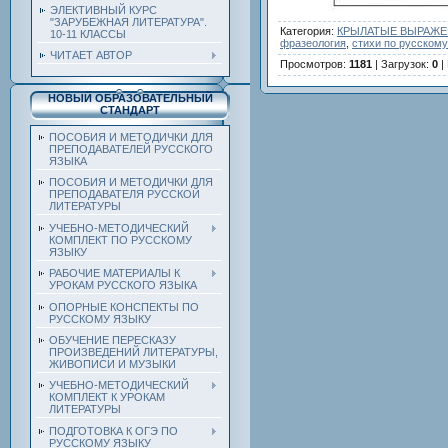
ЭЛЕКТИВНЫЙ КУРС
"ЗАРУБЕЖНАЯ ЛИТЕРАТУРА".
Категория
:
КРЫЛАТЫЕ ВЫРАЖЕН
10-11 КЛАССЫ
фразеология
,
стихи по русскому
ЧИТАЕТ АВТОР
Просмотров
:
1181
|
Загрузок
:
0
|
НОВЫЙ ОБРАЗОВАТЕЛЬНЫЙ
СТАНДАРТ
ПОСОБИЯ И МЕТОДИЧКИ ДЛЯ
ПРЕПОДАВАТЕЛЕЙ РУССКОГО
ЯЗЫКА
ПОСОБИЯ И МЕТОДИЧКИ ДЛЯ
ПРЕПОДАВАТЕЛЯ РУССКОЙ
ЛИТЕРАТУРЫ
УЧЕБНО-МЕТОДИЧЕСКИЙ
КОМПЛЕКТ ПО РУССКОМУ
ЯЗЫКУ
РАБОЧИЕ МАТЕРИАЛЫ К
УРОКАМ РУССКОГО ЯЗЫКА
ОПОРНЫЕ КОНСПЕКТЫ ПО
РУССКОМУ ЯЗЫКУ
ОБУЧЕНИЕ ПЕРЕСКАЗУ
ПРОИЗВЕДЕНИЙ ЛИТЕРАТУРЫ,
ЖИВОПИСИ И МУЗЫКИ
УЧЕБНО-МЕТОДИЧЕСКИЙ
КОМПЛЕКТ К УРОКАМ
ЛИТЕРАТУРЫ
ПОДГОТОВКА К ОГЭ ПО
РУССКОМУ ЯЗЫКУ