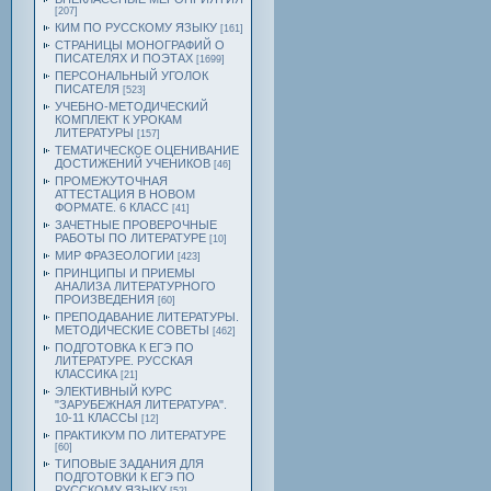
[207]
КИМ ПО РУССКОМУ ЯЗЫКУ
[161]
СТРАНИЦЫ МОНОГРАФИЙ О
ПИСАТЕЛЯХ И ПОЭТАХ
[1699]
ПЕРСОНАЛЬНЫЙ УГОЛОК
ПИСАТЕЛЯ
[523]
УЧЕБНО-МЕТОДИЧЕСКИЙ
КОМПЛЕКТ К УРОКАМ
ЛИТЕРАТУРЫ
[157]
ТЕМАТИЧЕСКОЕ ОЦЕНИВАНИЕ
ДОСТИЖЕНИЙ УЧЕНИКОВ
[46]
ПРОМЕЖУТОЧНАЯ
АТТЕСТАЦИЯ В НОВОМ
ФОРМАТЕ. 6 КЛАСС
[41]
ЗАЧЕТНЫЕ ПРОВЕРОЧНЫЕ
РАБОТЫ ПО ЛИТЕРАТУРЕ
[10]
МИР ФРАЗЕОЛОГИИ
[423]
ПРИНЦИПЫ И ПРИЕМЫ
АНАЛИЗА ЛИТЕРАТУРНОГО
ПРОИЗВЕДЕНИЯ
[60]
ПРЕПОДАВАНИЕ ЛИТЕРАТУРЫ.
МЕТОДИЧЕСКИЕ СОВЕТЫ
[462]
ПОДГОТОВКА К ЕГЭ ПО
ЛИТЕРАТУРЕ. РУССКАЯ
КЛАССИКА
[21]
ЭЛЕКТИВНЫЙ КУРС
"ЗАРУБЕЖНАЯ ЛИТЕРАТУРА".
10-11 КЛАССЫ
[12]
ПРАКТИКУМ ПО ЛИТЕРАТУРЕ
[60]
ТИПОВЫЕ ЗАДАНИЯ ДЛЯ
ПОДГОТОВКИ К ЕГЭ ПО
РУССКОМУ ЯЗЫКУ