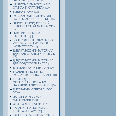
ПРОИЗВЕДЕНИЯМ
[56]
КРЫЛАТЫЕ ВЫРАЖЕНИЯ В
СТИХАХ И КАРТИНКАХ
[210]
ВИДЕО-УРОКИ
[222]
РУССКАЯ ЛИТЕРАТУРА ДЛЯ
ВСЕХ. КЛАССНОЕ ЧТЕНИЕ!
[86]
ПСИХОЛОГИЗМ РУССКОЙ
КЛАССИЧЕСКОЙ ЛИТЕРАТУРЫ
[12]
ПАДЕЖИ, ВРЕМЕНА,
ЗАПЯТЫЕ...
[6]
КОНТРОЛЬНЫЕ РАБОТЫ ПО
РУССКОЙ ЛИТЕРАТУРЕ В
ФОРМАТЕ ЕГЭ
[12]
ДИДАКТИЧЕСКИЙ МАТЕРИАЛ
ДЛЯ ПОДГОТОВКИ К ГИА В 9 КЛ
[19]
ДИДАКТИЧЕСКИЙ МАТЕРИАЛ
ДЛЯ ПОДГОТОВКИ К ЕГЭ
[57]
ЕГЭ-2016 ПО ЛИТЕРАТУРЕ
[20]
ВХОДНЫЕ ТЕСТЫ ПО
РУССКОМУ ЯЗЫКУ. 5 КЛАСС
[11]
ТЕСТЫ ДЛЯ
СОВЕРШЕНСТВОВАНИЯ
НАВЫКОВ ПРАВОПИСАНИЯ
[30]
ЛИТЕРАТУРА СЕРЕБРЯНОГО
ВЕКА
[102]
ИСТОРИЯ РУССКОЙ
ЛИТЕРАТУРЫ
[436]
ОГЭ ПО ЛИТЕРАТУРЕ
[17]
ЗАДАНИЯ НА ПОНИМАНИЕ
ТЕКСТА. 6 КЛАСС
[24]
ЗАЧЕТ ПО РУССКОМУ ЯЗЫКУ