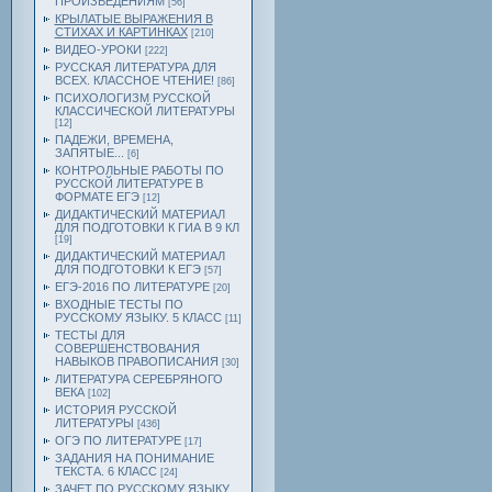
ПРОИЗВЕДЕНИЯМ
[56]
КРЫЛАТЫЕ ВЫРАЖЕНИЯ В
СТИХАХ И КАРТИНКАХ
[210]
ВИДЕО-УРОКИ
[222]
РУССКАЯ ЛИТЕРАТУРА ДЛЯ
ВСЕХ. КЛАССНОЕ ЧТЕНИЕ!
[86]
ПСИХОЛОГИЗМ РУССКОЙ
КЛАССИЧЕСКОЙ ЛИТЕРАТУРЫ
[12]
ПАДЕЖИ, ВРЕМЕНА,
ЗАПЯТЫЕ...
[6]
КОНТРОЛЬНЫЕ РАБОТЫ ПО
РУССКОЙ ЛИТЕРАТУРЕ В
ФОРМАТЕ ЕГЭ
[12]
ДИДАКТИЧЕСКИЙ МАТЕРИАЛ
ДЛЯ ПОДГОТОВКИ К ГИА В 9 КЛ
[19]
ДИДАКТИЧЕСКИЙ МАТЕРИАЛ
ДЛЯ ПОДГОТОВКИ К ЕГЭ
[57]
ЕГЭ-2016 ПО ЛИТЕРАТУРЕ
[20]
ВХОДНЫЕ ТЕСТЫ ПО
РУССКОМУ ЯЗЫКУ. 5 КЛАСС
[11]
ТЕСТЫ ДЛЯ
СОВЕРШЕНСТВОВАНИЯ
НАВЫКОВ ПРАВОПИСАНИЯ
[30]
ЛИТЕРАТУРА СЕРЕБРЯНОГО
ВЕКА
[102]
ИСТОРИЯ РУССКОЙ
ЛИТЕРАТУРЫ
[436]
ОГЭ ПО ЛИТЕРАТУРЕ
[17]
ЗАДАНИЯ НА ПОНИМАНИЕ
ТЕКСТА. 6 КЛАСС
[24]
ЗАЧЕТ ПО РУССКОМУ ЯЗЫКУ