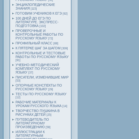
[52]
ЭНЦИКЛОПЕДИЧЕСКИЕ
ЗНАНИЯ
[115]
ГОТОВИМ УЧЕНИКОВ К ЕГЭ
[92]
100 ДНЕЙ ДО ЕГЭ ПО
ЛИТЕРАТУРЕ. ЭКСПРЕСС-
ПОДГОТОВКА
[102]
ПРОВЕРОЧНЫЕ И
КОНТРОЛЬНЫЕ РАБОТЫ ПО
РУССКОМУ ЯЗЫКУ
[72]
ПРОФИЛЬНЫЙ КЛАСС
[68]
К ПЯТЕРКЕ ШАГ ЗА ШАГОМ
[309]
КОНТРОЛЬНЫЕ И ТЕСТОВЫЕ
РАБОТЫ ПО РУССКОМУ ЯЗЫКУ
[91]
УЧЕБНО-МЕТОДИЧЕСКИЙ
КОМПЛЕКТ ПО РУССКОМУ
ЯЗЫКУ
[37]
ПИСАТЕЛИ, ИЗМЕНИВШИЕ МИР
[53]
ОПОРНЫЕ КОНСПЕКТЫ ПО
РУССКОМУ ЯЗЫКУ
[29]
ТЕСТЫ ПО РУССКОМУ ЯЗЫКУ
[12]
РАБОЧИЕ МАТЕРИАЛЫ К
УРОКАМ РУССКОГО ЯЗЫКА
[14]
ТВОРЧЕСТВО ПУШКИНА В
РИСУНКАХ ДЕТЕЙ
[25]
ПУТЕВОДИТЕЛЬ ПО
ЛИТЕРАТУРНОМУ
ПРОИЗВЕДЕНИЮ
[58]
ИЛЛЮСТРАЦИИ К
ЛИТЕРАТУРНЫМ