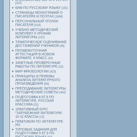
[207]
КИМ ПО РУССКОМУ ЯЗЫКУ
[161]
СТРАНИЦЫ МОНОГРАФИЙ О
ПИСАТЕЛЯХ И ПОЭТАХ
[1699]
ПЕРСОНАЛЬНЫЙ УГОЛОК
ПИСАТЕЛЯ
[523]
УЧЕБНО-МЕТОДИЧЕСКИЙ
КОМПЛЕКТ К УРОКАМ
ЛИТЕРАТУРЫ
[157]
ТЕМАТИЧЕСКОЕ ОЦЕНИВАНИЕ
ДОСТИЖЕНИЙ УЧЕНИКОВ
[46]
ПРОМЕЖУТОЧНАЯ
АТТЕСТАЦИЯ В НОВОМ
ФОРМАТЕ. 6 КЛАСС
[41]
ЗАЧЕТНЫЕ ПРОВЕРОЧНЫЕ
РАБОТЫ ПО ЛИТЕРАТУРЕ
[10]
МИР ФРАЗЕОЛОГИИ
[423]
ПРИНЦИПЫ И ПРИЕМЫ
АНАЛИЗА ЛИТЕРАТУРНОГО
ПРОИЗВЕДЕНИЯ
[60]
ПРЕПОДАВАНИЕ ЛИТЕРАТУРЫ.
МЕТОДИЧЕСКИЕ СОВЕТЫ
[462]
ПОДГОТОВКА К ЕГЭ ПО
ЛИТЕРАТУРЕ. РУССКАЯ
КЛАССИКА
[21]
ЭЛЕКТИВНЫЙ КУРС
"ЗАРУБЕЖНАЯ ЛИТЕРАТУРА".
10-11 КЛАССЫ
[12]
ПРАКТИКУМ ПО ЛИТЕРАТУРЕ
[60]
ТИПОВЫЕ ЗАДАНИЯ ДЛЯ
ПОДГОТОВКИ К ЕГЭ ПО
РУССКОМУ ЯЗЫКУ