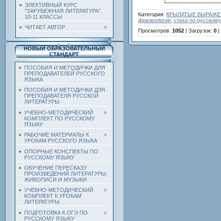
ЭЛЕКТИВНЫЙ КУРС
"ЗАРУБЕЖНАЯ ЛИТЕРАТУРА".
Категория
:
КРЫЛАТЫЕ ВЫРАЖЕН
10-11 КЛАССЫ
фразеология
,
стихи по русскому
ЧИТАЕТ АВТОР
Просмотров
:
1052
|
Загрузок
:
0
|
НОВЫЙ ОБРАЗОВАТЕЛЬНЫЙ
СТАНДАРТ
ПОСОБИЯ И МЕТОДИЧКИ ДЛЯ
ПРЕПОДАВАТЕЛЕЙ РУССКОГО
ЯЗЫКА
ПОСОБИЯ И МЕТОДИЧКИ ДЛЯ
ПРЕПОДАВАТЕЛЯ РУССКОЙ
ЛИТЕРАТУРЫ
УЧЕБНО-МЕТОДИЧЕСКИЙ
КОМПЛЕКТ ПО РУССКОМУ
ЯЗЫКУ
РАБОЧИЕ МАТЕРИАЛЫ К
УРОКАМ РУССКОГО ЯЗЫКА
ОПОРНЫЕ КОНСПЕКТЫ ПО
РУССКОМУ ЯЗЫКУ
ОБУЧЕНИЕ ПЕРЕСКАЗУ
ПРОИЗВЕДЕНИЙ ЛИТЕРАТУРЫ,
ЖИВОПИСИ И МУЗЫКИ
УЧЕБНО-МЕТОДИЧЕСКИЙ
КОМПЛЕКТ К УРОКАМ
ЛИТЕРАТУРЫ
ПОДГОТОВКА К ОГЭ ПО
РУССКОМУ ЯЗЫКУ