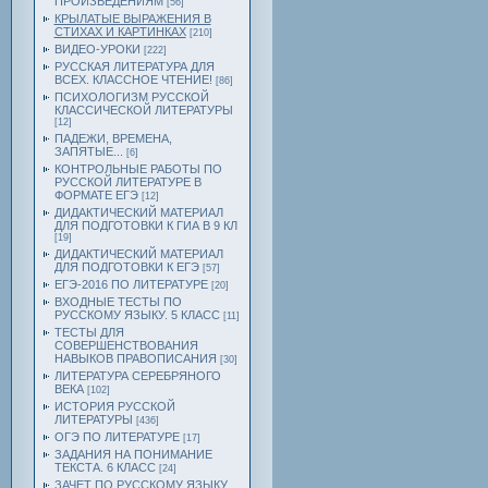
ПРОИЗВЕДЕНИЯМ
[56]
КРЫЛАТЫЕ ВЫРАЖЕНИЯ В
СТИХАХ И КАРТИНКАХ
[210]
ВИДЕО-УРОКИ
[222]
РУССКАЯ ЛИТЕРАТУРА ДЛЯ
ВСЕХ. КЛАССНОЕ ЧТЕНИЕ!
[86]
ПСИХОЛОГИЗМ РУССКОЙ
КЛАССИЧЕСКОЙ ЛИТЕРАТУРЫ
[12]
ПАДЕЖИ, ВРЕМЕНА,
ЗАПЯТЫЕ...
[6]
КОНТРОЛЬНЫЕ РАБОТЫ ПО
РУССКОЙ ЛИТЕРАТУРЕ В
ФОРМАТЕ ЕГЭ
[12]
ДИДАКТИЧЕСКИЙ МАТЕРИАЛ
ДЛЯ ПОДГОТОВКИ К ГИА В 9 КЛ
[19]
ДИДАКТИЧЕСКИЙ МАТЕРИАЛ
ДЛЯ ПОДГОТОВКИ К ЕГЭ
[57]
ЕГЭ-2016 ПО ЛИТЕРАТУРЕ
[20]
ВХОДНЫЕ ТЕСТЫ ПО
РУССКОМУ ЯЗЫКУ. 5 КЛАСС
[11]
ТЕСТЫ ДЛЯ
СОВЕРШЕНСТВОВАНИЯ
НАВЫКОВ ПРАВОПИСАНИЯ
[30]
ЛИТЕРАТУРА СЕРЕБРЯНОГО
ВЕКА
[102]
ИСТОРИЯ РУССКОЙ
ЛИТЕРАТУРЫ
[436]
ОГЭ ПО ЛИТЕРАТУРЕ
[17]
ЗАДАНИЯ НА ПОНИМАНИЕ
ТЕКСТА. 6 КЛАСС
[24]
ЗАЧЕТ ПО РУССКОМУ ЯЗЫКУ