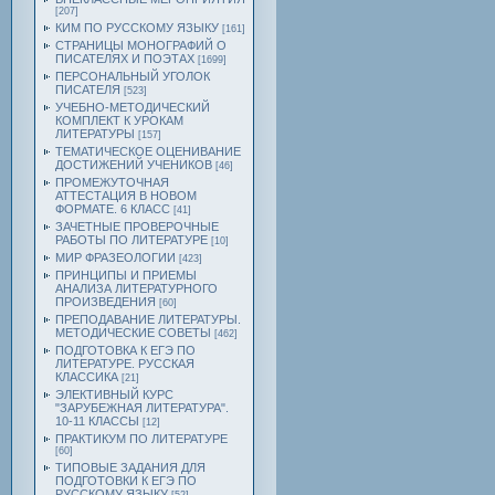
[207]
КИМ ПО РУССКОМУ ЯЗЫКУ
[161]
СТРАНИЦЫ МОНОГРАФИЙ О
ПИСАТЕЛЯХ И ПОЭТАХ
[1699]
ПЕРСОНАЛЬНЫЙ УГОЛОК
ПИСАТЕЛЯ
[523]
УЧЕБНО-МЕТОДИЧЕСКИЙ
КОМПЛЕКТ К УРОКАМ
ЛИТЕРАТУРЫ
[157]
ТЕМАТИЧЕСКОЕ ОЦЕНИВАНИЕ
ДОСТИЖЕНИЙ УЧЕНИКОВ
[46]
ПРОМЕЖУТОЧНАЯ
АТТЕСТАЦИЯ В НОВОМ
ФОРМАТЕ. 6 КЛАСС
[41]
ЗАЧЕТНЫЕ ПРОВЕРОЧНЫЕ
РАБОТЫ ПО ЛИТЕРАТУРЕ
[10]
МИР ФРАЗЕОЛОГИИ
[423]
ПРИНЦИПЫ И ПРИЕМЫ
АНАЛИЗА ЛИТЕРАТУРНОГО
ПРОИЗВЕДЕНИЯ
[60]
ПРЕПОДАВАНИЕ ЛИТЕРАТУРЫ.
МЕТОДИЧЕСКИЕ СОВЕТЫ
[462]
ПОДГОТОВКА К ЕГЭ ПО
ЛИТЕРАТУРЕ. РУССКАЯ
КЛАССИКА
[21]
ЭЛЕКТИВНЫЙ КУРС
"ЗАРУБЕЖНАЯ ЛИТЕРАТУРА".
10-11 КЛАССЫ
[12]
ПРАКТИКУМ ПО ЛИТЕРАТУРЕ
[60]
ТИПОВЫЕ ЗАДАНИЯ ДЛЯ
ПОДГОТОВКИ К ЕГЭ ПО
РУССКОМУ ЯЗЫКУ