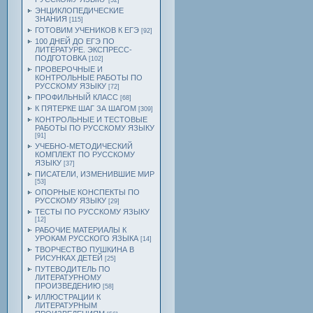
[52]
ЭНЦИКЛОПЕДИЧЕСКИЕ
ЗНАНИЯ
[115]
ГОТОВИМ УЧЕНИКОВ К ЕГЭ
[92]
100 ДНЕЙ ДО ЕГЭ ПО
ЛИТЕРАТУРЕ. ЭКСПРЕСС-
ПОДГОТОВКА
[102]
ПРОВЕРОЧНЫЕ И
КОНТРОЛЬНЫЕ РАБОТЫ ПО
РУССКОМУ ЯЗЫКУ
[72]
ПРОФИЛЬНЫЙ КЛАСС
[68]
К ПЯТЕРКЕ ШАГ ЗА ШАГОМ
[309]
КОНТРОЛЬНЫЕ И ТЕСТОВЫЕ
РАБОТЫ ПО РУССКОМУ ЯЗЫКУ
[91]
УЧЕБНО-МЕТОДИЧЕСКИЙ
КОМПЛЕКТ ПО РУССКОМУ
ЯЗЫКУ
[37]
ПИСАТЕЛИ, ИЗМЕНИВШИЕ МИР
[53]
ОПОРНЫЕ КОНСПЕКТЫ ПО
РУССКОМУ ЯЗЫКУ
[29]
ТЕСТЫ ПО РУССКОМУ ЯЗЫКУ
[12]
РАБОЧИЕ МАТЕРИАЛЫ К
УРОКАМ РУССКОГО ЯЗЫКА
[14]
ТВОРЧЕСТВО ПУШКИНА В
РИСУНКАХ ДЕТЕЙ
[25]
ПУТЕВОДИТЕЛЬ ПО
ЛИТЕРАТУРНОМУ
ПРОИЗВЕДЕНИЮ
[58]
ИЛЛЮСТРАЦИИ К
ЛИТЕРАТУРНЫМ