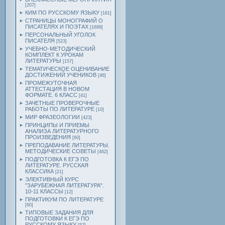
[207]
КИМ ПО РУССКОМУ ЯЗЫКУ
[161]
СТРАНИЦЫ МОНОГРАФИЙ О
ПИСАТЕЛЯХ И ПОЭТАХ
[1699]
ПЕРСОНАЛЬНЫЙ УГОЛОК
ПИСАТЕЛЯ
[523]
УЧЕБНО-МЕТОДИЧЕСКИЙ
КОМПЛЕКТ К УРОКАМ
ЛИТЕРАТУРЫ
[157]
ТЕМАТИЧЕСКОЕ ОЦЕНИВАНИЕ
ДОСТИЖЕНИЙ УЧЕНИКОВ
[46]
ПРОМЕЖУТОЧНАЯ
АТТЕСТАЦИЯ В НОВОМ
ФОРМАТЕ. 6 КЛАСС
[41]
ЗАЧЕТНЫЕ ПРОВЕРОЧНЫЕ
РАБОТЫ ПО ЛИТЕРАТУРЕ
[10]
МИР ФРАЗЕОЛОГИИ
[423]
ПРИНЦИПЫ И ПРИЕМЫ
АНАЛИЗА ЛИТЕРАТУРНОГО
ПРОИЗВЕДЕНИЯ
[60]
ПРЕПОДАВАНИЕ ЛИТЕРАТУРЫ.
МЕТОДИЧЕСКИЕ СОВЕТЫ
[462]
ПОДГОТОВКА К ЕГЭ ПО
ЛИТЕРАТУРЕ. РУССКАЯ
КЛАССИКА
[21]
ЭЛЕКТИВНЫЙ КУРС
"ЗАРУБЕЖНАЯ ЛИТЕРАТУРА".
10-11 КЛАССЫ
[12]
ПРАКТИКУМ ПО ЛИТЕРАТУРЕ
[60]
ТИПОВЫЕ ЗАДАНИЯ ДЛЯ
ПОДГОТОВКИ К ЕГЭ ПО
РУССКОМУ ЯЗЫКУ