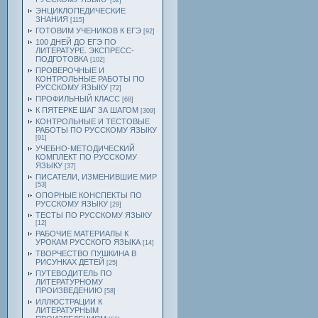
[52]
ЭНЦИКЛОПЕДИЧЕСКИЕ
ЗНАНИЯ
[115]
ГОТОВИМ УЧЕНИКОВ К ЕГЭ
[92]
100 ДНЕЙ ДО ЕГЭ ПО
ЛИТЕРАТУРЕ. ЭКСПРЕСС-
ПОДГОТОВКА
[102]
ПРОВЕРОЧНЫЕ И
КОНТРОЛЬНЫЕ РАБОТЫ ПО
РУССКОМУ ЯЗЫКУ
[72]
ПРОФИЛЬНЫЙ КЛАСС
[68]
К ПЯТЕРКЕ ШАГ ЗА ШАГОМ
[309]
КОНТРОЛЬНЫЕ И ТЕСТОВЫЕ
РАБОТЫ ПО РУССКОМУ ЯЗЫКУ
[91]
УЧЕБНО-МЕТОДИЧЕСКИЙ
КОМПЛЕКТ ПО РУССКОМУ
ЯЗЫКУ
[37]
ПИСАТЕЛИ, ИЗМЕНИВШИЕ МИР
[53]
ОПОРНЫЕ КОНСПЕКТЫ ПО
РУССКОМУ ЯЗЫКУ
[29]
ТЕСТЫ ПО РУССКОМУ ЯЗЫКУ
[12]
РАБОЧИЕ МАТЕРИАЛЫ К
УРОКАМ РУССКОГО ЯЗЫКА
[14]
ТВОРЧЕСТВО ПУШКИНА В
РИСУНКАХ ДЕТЕЙ
[25]
ПУТЕВОДИТЕЛЬ ПО
ЛИТЕРАТУРНОМУ
ПРОИЗВЕДЕНИЮ
[58]
ИЛЛЮСТРАЦИИ К
ЛИТЕРАТУРНЫМ