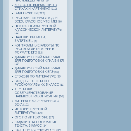
ПРОИЗВЕДЕНИЯМ
[56]
КРЫЛАТЫЕ ВЫРАЖЕНИЯ В
СТИХАХ И КАРТИНКАХ
[210]
ВИДЕО-УРОКИ
[222]
РУССКАЯ ЛИТЕРАТУРА ДЛЯ
ВСЕХ. КЛАССНОЕ ЧТЕНИЕ!
[86]
ПСИХОЛОГИЗМ РУССКОЙ
КЛАССИЧЕСКОЙ ЛИТЕРАТУРЫ
[12]
ПАДЕЖИ, ВРЕМЕНА,
ЗАПЯТЫЕ...
[6]
КОНТРОЛЬНЫЕ РАБОТЫ ПО
РУССКОЙ ЛИТЕРАТУРЕ В
ФОРМАТЕ ЕГЭ
[12]
ДИДАКТИЧЕСКИЙ МАТЕРИАЛ
ДЛЯ ПОДГОТОВКИ К ГИА В 9 КЛ
[19]
ДИДАКТИЧЕСКИЙ МАТЕРИАЛ
ДЛЯ ПОДГОТОВКИ К ЕГЭ
[57]
ЕГЭ-2016 ПО ЛИТЕРАТУРЕ
[20]
ВХОДНЫЕ ТЕСТЫ ПО
РУССКОМУ ЯЗЫКУ. 5 КЛАСС
[11]
ТЕСТЫ ДЛЯ
СОВЕРШЕНСТВОВАНИЯ
НАВЫКОВ ПРАВОПИСАНИЯ
[30]
ЛИТЕРАТУРА СЕРЕБРЯНОГО
ВЕКА
[102]
ИСТОРИЯ РУССКОЙ
ЛИТЕРАТУРЫ
[436]
ОГЭ ПО ЛИТЕРАТУРЕ
[17]
ЗАДАНИЯ НА ПОНИМАНИЕ
ТЕКСТА. 6 КЛАСС
[24]
ЗАЧЕТ ПО РУССКОМУ ЯЗЫКУ