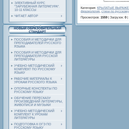
ЭЛЕКТИВНЫЙ КУРС
"ЗАРУБЕЖНАЯ ЛИТЕРАТУРА".
Категория
:
КРЫЛАТЫЕ ВЫРАЖЕН
10-11 КЛАССЫ
фразеология
,
стихи по русскому
ЧИТАЕТ АВТОР
Просмотров
:
1559
|
Загрузок
:
0
|
НОВЫЙ ОБРАЗОВАТЕЛЬНЫЙ
СТАНДАРТ
ПОСОБИЯ И МЕТОДИЧКИ ДЛЯ
ПРЕПОДАВАТЕЛЕЙ РУССКОГО
ЯЗЫКА
ПОСОБИЯ И МЕТОДИЧКИ ДЛЯ
ПРЕПОДАВАТЕЛЯ РУССКОЙ
ЛИТЕРАТУРЫ
УЧЕБНО-МЕТОДИЧЕСКИЙ
КОМПЛЕКТ ПО РУССКОМУ
ЯЗЫКУ
РАБОЧИЕ МАТЕРИАЛЫ К
УРОКАМ РУССКОГО ЯЗЫКА
ОПОРНЫЕ КОНСПЕКТЫ ПО
РУССКОМУ ЯЗЫКУ
ОБУЧЕНИЕ ПЕРЕСКАЗУ
ПРОИЗВЕДЕНИЙ ЛИТЕРАТУРЫ,
ЖИВОПИСИ И МУЗЫКИ
УЧЕБНО-МЕТОДИЧЕСКИЙ
КОМПЛЕКТ К УРОКАМ
ЛИТЕРАТУРЫ
ПОДГОТОВКА К ОГЭ ПО
РУССКОМУ ЯЗЫКУ