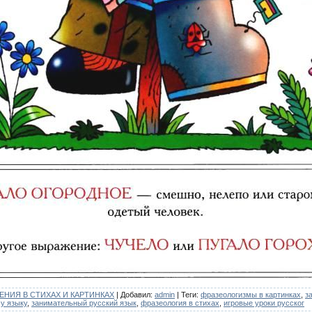
НИЯ В СТИХАХ И КАРТИНКАХ
|
Добавил
:
admin
|
Теги
:
фразеологизмы в картинках
,
з
му языку
,
занимательный русский язык
,
фразеология в стихах
,
игровые уроки русског