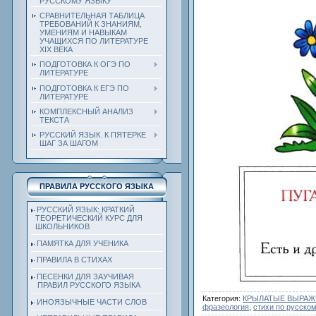
РУССКОМУ ЯЗЫКУ
СРАВНИТЕЛЬНАЯ ТАБЛИЦА
ТРЕБОВАНИЙ К ЗНАНИЯМ,
УМЕНИЯМ И НАВЫКАМ
УЧАЩИХСЯ ПО ЛИТЕРАТУРЕ
ХIХ ВЕКА
ПОДГОТОВКА К ОГЭ ПО
ЛИТЕРАТУРЕ
ПОДГОТОВКА К ЕГЭ ПО
ЛИТЕРАТУРЕ
КОМПЛЕКСНЫЙ АНАЛИЗ
ТЕКСТА
РУССКИЙ ЯЗЫК. К ПЯТЕРКЕ
ШАГ ЗА ШАГОМ
ПРАВИЛА РУССКОГО ЯЗЫКА
РУССКИЙ ЯЗЫК: КРАТКИЙ
ТЕОРЕТИЧЕСКИЙ КУРС ДЛЯ
ШКОЛЬНИКОВ
ПАМЯТКА ДЛЯ УЧЕНИКА
ПРАВИЛА В СТИХАХ
ПЕСЕНКИ ДЛЯ ЗАУЧИВАЯ
ПРАВИЛ РУССКОГО ЯЗЫКА
Категория
:
КРЫЛАТЫЕ ВЫРАЖЕ
ИНОЯЗЫЧНЫЕ ЧАСТИ СЛОВ
фразеология
,
стихи по русско