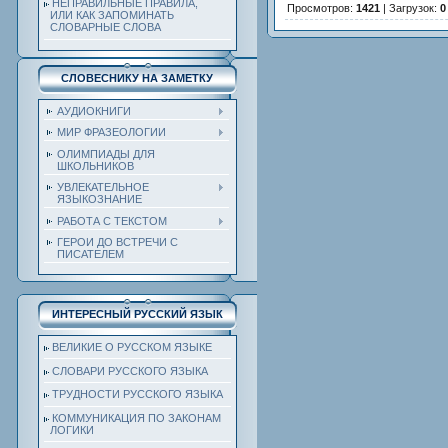
НЕПРАВИЛЬНЫЕ ПРАВИЛА,
Просмотров
:
1421
|
Загрузок
:
0
ИЛИ КАК ЗАПОМИНАТЬ
СЛОВАРНЫЕ СЛОВА
СЛОВЕСНИКУ НА ЗАМЕТКУ
АУДИОКНИГИ
МИР ФРАЗЕОЛОГИИ
ОЛИМПИАДЫ ДЛЯ
ШКОЛЬНИКОВ
УВЛЕКАТЕЛЬНОЕ
ЯЗЫКОЗНАНИЕ
РАБОТА С ТЕКСТОМ
ГЕРОИ ДО ВСТРЕЧИ С
ПИСАТЕЛЕМ
ИНТЕРЕСНЫЙ РУССКИЙ ЯЗЫК
ВЕЛИКИЕ О РУССКОМ ЯЗЫКЕ
СЛОВАРИ РУССКОГО ЯЗЫКА
ТРУДНОСТИ РУССКОГО ЯЗЫКА
КОММУНИКАЦИЯ ПО ЗАКОНАМ
ЛОГИКИ