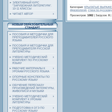
ЭЛЕКТИВНЫЙ КУРС
"ЗАРУБЕЖНАЯ ЛИТЕРАТУРА".
Категория
:
КРЫЛАТЫЕ ВЫРАЖЕН
10-11 КЛАССЫ
фразеология
,
стихи по русскому
ЧИТАЕТ АВТОР
Просмотров
:
1082
|
Загрузок
:
0
|
НОВЫЙ ОБРАЗОВАТЕЛЬНЫЙ
СТАНДАРТ
ПОСОБИЯ И МЕТОДИЧКИ ДЛЯ
ПРЕПОДАВАТЕЛЕЙ РУССКОГО
ЯЗЫКА
ПОСОБИЯ И МЕТОДИЧКИ ДЛЯ
ПРЕПОДАВАТЕЛЯ РУССКОЙ
ЛИТЕРАТУРЫ
УЧЕБНО-МЕТОДИЧЕСКИЙ
КОМПЛЕКТ ПО РУССКОМУ
ЯЗЫКУ
РАБОЧИЕ МАТЕРИАЛЫ К
УРОКАМ РУССКОГО ЯЗЫКА
ОПОРНЫЕ КОНСПЕКТЫ ПО
РУССКОМУ ЯЗЫКУ
ОБУЧЕНИЕ ПЕРЕСКАЗУ
ПРОИЗВЕДЕНИЙ ЛИТЕРАТУРЫ,
ЖИВОПИСИ И МУЗЫКИ
УЧЕБНО-МЕТОДИЧЕСКИЙ
КОМПЛЕКТ К УРОКАМ
ЛИТЕРАТУРЫ
ПОДГОТОВКА К ОГЭ ПО
РУССКОМУ ЯЗЫКУ