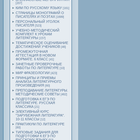
[207]
КИМ ПО РУССКОМУ ЯЗЫКУ
[161]
СТРАНИЦЫ МОНОГРАФИЙ О
ПИСАТЕЛЯХ И ПОЭТАХ
[1699]
ПЕРСОНАЛЬНЫЙ УГОЛОК
ПИСАТЕЛЯ
[523]
УЧЕБНО-МЕТОДИЧЕСКИЙ
КОМПЛЕКТ К УРОКАМ
ЛИТЕРАТУРЫ
[157]
ТЕМАТИЧЕСКОЕ ОЦЕНИВАНИЕ
ДОСТИЖЕНИЙ УЧЕНИКОВ
[46]
ПРОМЕЖУТОЧНАЯ
АТТЕСТАЦИЯ В НОВОМ
ФОРМАТЕ. 6 КЛАСС
[41]
ЗАЧЕТНЫЕ ПРОВЕРОЧНЫЕ
РАБОТЫ ПО ЛИТЕРАТУРЕ
[10]
МИР ФРАЗЕОЛОГИИ
[423]
ПРИНЦИПЫ И ПРИЕМЫ
АНАЛИЗА ЛИТЕРАТУРНОГО
ПРОИЗВЕДЕНИЯ
[60]
ПРЕПОДАВАНИЕ ЛИТЕРАТУРЫ.
МЕТОДИЧЕСКИЕ СОВЕТЫ
[462]
ПОДГОТОВКА К ЕГЭ ПО
ЛИТЕРАТУРЕ. РУССКАЯ
КЛАССИКА
[21]
ЭЛЕКТИВНЫЙ КУРС
"ЗАРУБЕЖНАЯ ЛИТЕРАТУРА".
10-11 КЛАССЫ
[12]
ПРАКТИКУМ ПО ЛИТЕРАТУРЕ
[60]
ТИПОВЫЕ ЗАДАНИЯ ДЛЯ
ПОДГОТОВКИ К ЕГЭ ПО
РУССКОМУ ЯЗЫКУ