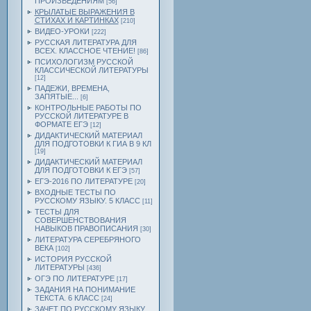
ПРОИЗВЕДЕНИЯМ
[56]
КРЫЛАТЫЕ ВЫРАЖЕНИЯ В
СТИХАХ И КАРТИНКАХ
[210]
ВИДЕО-УРОКИ
[222]
РУССКАЯ ЛИТЕРАТУРА ДЛЯ
ВСЕХ. КЛАССНОЕ ЧТЕНИЕ!
[86]
ПСИХОЛОГИЗМ РУССКОЙ
КЛАССИЧЕСКОЙ ЛИТЕРАТУРЫ
[12]
ПАДЕЖИ, ВРЕМЕНА,
ЗАПЯТЫЕ...
[6]
КОНТРОЛЬНЫЕ РАБОТЫ ПО
РУССКОЙ ЛИТЕРАТУРЕ В
ФОРМАТЕ ЕГЭ
[12]
ДИДАКТИЧЕСКИЙ МАТЕРИАЛ
ДЛЯ ПОДГОТОВКИ К ГИА В 9 КЛ
[19]
ДИДАКТИЧЕСКИЙ МАТЕРИАЛ
ДЛЯ ПОДГОТОВКИ К ЕГЭ
[57]
ЕГЭ-2016 ПО ЛИТЕРАТУРЕ
[20]
ВХОДНЫЕ ТЕСТЫ ПО
РУССКОМУ ЯЗЫКУ. 5 КЛАСС
[11]
ТЕСТЫ ДЛЯ
СОВЕРШЕНСТВОВАНИЯ
НАВЫКОВ ПРАВОПИСАНИЯ
[30]
ЛИТЕРАТУРА СЕРЕБРЯНОГО
ВЕКА
[102]
ИСТОРИЯ РУССКОЙ
ЛИТЕРАТУРЫ
[436]
ОГЭ ПО ЛИТЕРАТУРЕ
[17]
ЗАДАНИЯ НА ПОНИМАНИЕ
ТЕКСТА. 6 КЛАСС
[24]
ЗАЧЕТ ПО РУССКОМУ ЯЗЫКУ