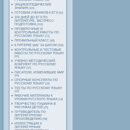
[52]
ЭНЦИКЛОПЕДИЧЕСКИЕ
ЗНАНИЯ
[115]
ГОТОВИМ УЧЕНИКОВ К ЕГЭ
[92]
100 ДНЕЙ ДО ЕГЭ ПО
ЛИТЕРАТУРЕ. ЭКСПРЕСС-
ПОДГОТОВКА
[102]
ПРОВЕРОЧНЫЕ И
КОНТРОЛЬНЫЕ РАБОТЫ ПО
РУССКОМУ ЯЗЫКУ
[72]
ПРОФИЛЬНЫЙ КЛАСС
[68]
К ПЯТЕРКЕ ШАГ ЗА ШАГОМ
[309]
КОНТРОЛЬНЫЕ И ТЕСТОВЫЕ
РАБОТЫ ПО РУССКОМУ ЯЗЫКУ
[91]
УЧЕБНО-МЕТОДИЧЕСКИЙ
КОМПЛЕКТ ПО РУССКОМУ
ЯЗЫКУ
[37]
ПИСАТЕЛИ, ИЗМЕНИВШИЕ МИР
[53]
ОПОРНЫЕ КОНСПЕКТЫ ПО
РУССКОМУ ЯЗЫКУ
[29]
ТЕСТЫ ПО РУССКОМУ ЯЗЫКУ
[12]
РАБОЧИЕ МАТЕРИАЛЫ К
УРОКАМ РУССКОГО ЯЗЫКА
[14]
ТВОРЧЕСТВО ПУШКИНА В
РИСУНКАХ ДЕТЕЙ
[25]
ПУТЕВОДИТЕЛЬ ПО
ЛИТЕРАТУРНОМУ
ПРОИЗВЕДЕНИЮ
[58]
ИЛЛЮСТРАЦИИ К
ЛИТЕРАТУРНЫМ