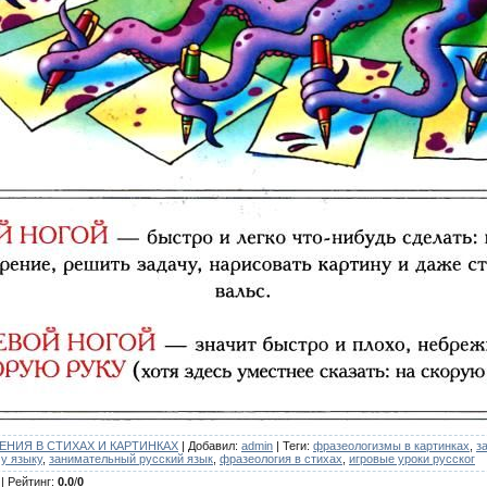
НИЯ В СТИХАХ И КАРТИНКАХ
|
Добавил
:
admin
|
Теги
:
фразеологизмы в картинках
,
з
му языку
,
занимательный русский язык
,
фразеология в стихах
,
игровые уроки русског
|
Рейтинг
:
0.0
/
0