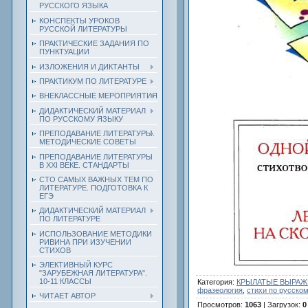
РУССКОГО ЯЗЫКА
КОНСПЕКТЫ УРОКОВ
РУССКОЙ ЛИТЕРАТУРЫ
ПРАКТИЧЕСКИЕ ЗАДАНИЯ ПО
ПУНКТУАЦИИ
ИЗЛОЖЕНИЯ И ДИКТАНТЫ
ПРАКТИКУМ ПО ЛИТЕРАТУРЕ
ВНЕКЛАССНЫЕ МЕРОПРИЯТИЯ
ДИДАКТИЧЕСКИЙ МАТЕРИАЛ
ПО РУССКОМУ ЯЗЫКУ
ПРЕПОДАВАНИЕ ЛИТЕРАТУРЫ.
МЕТОДИЧЕСКИЕ СОВЕТЫ
ПРЕПОДАВАНИЕ ЛИТЕРАТУРЫ
В XXI ВЕКЕ. СТАНДАРТЫ
СТО САМЫХ ВАЖНЫХ ТЕМ ПО
ЛИТЕРАТУРЕ. ПОДГОТОВКА К
ЕГЭ
ДИДАКТИЧЕСКИЙ МАТЕРИАЛ
ПО ЛИТЕРАТУРЕ
ИСПОЛЬЗОВАНИЕ МЕТОДИКИ
РИВИНА ПРИ ИЗУЧЕНИИ
СТИХОВ
ЭЛЕКТИВНЫЙ КУРС
"ЗАРУБЕЖНАЯ ЛИТЕРАТУРА".
10-11 КЛАССЫ
Категория
:
КРЫЛАТЫЕ ВЫРАЖЕ
фразеология
,
стихи по русско
ЧИТАЕТ АВТОР
Просмотров
:
1063
|
Загрузок
:
0