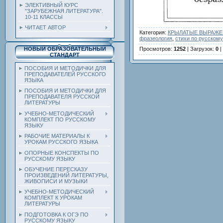
ЭЛЕКТИВНЫЙ КУРС
"ЗАРУБЕЖНАЯ ЛИТЕРАТУРА".
10-11 КЛАССЫ
ЧИТАЕТ АВТОР
Категория
:
КРЫЛАТЫЕ ВЫРАЖЕН
фразеология
,
стихи по русскому
Просмотров
:
1252
|
Загрузок
:
0
|
НОВЫЙ ОБРАЗОВАТЕЛЬНЫЙ
СТАНДАРТ
ПОСОБИЯ И МЕТОДИЧКИ ДЛЯ
ПРЕПОДАВАТЕЛЕЙ РУССКОГО
ЯЗЫКА
ПОСОБИЯ И МЕТОДИЧКИ ДЛЯ
ПРЕПОДАВАТЕЛЯ РУССКОЙ
ЛИТЕРАТУРЫ
УЧЕБНО-МЕТОДИЧЕСКИЙ
КОМПЛЕКТ ПО РУССКОМУ
ЯЗЫКУ
РАБОЧИЕ МАТЕРИАЛЫ К
УРОКАМ РУССКОГО ЯЗЫКА
ОПОРНЫЕ КОНСПЕКТЫ ПО
РУССКОМУ ЯЗЫКУ
ОБУЧЕНИЕ ПЕРЕСКАЗУ
ПРОИЗВЕДЕНИЙ ЛИТЕРАТУРЫ,
ЖИВОПИСИ И МУЗЫКИ
УЧЕБНО-МЕТОДИЧЕСКИЙ
КОМПЛЕКТ К УРОКАМ
ЛИТЕРАТУРЫ
ПОДГОТОВКА К ОГЭ ПО
РУССКОМУ ЯЗЫКУ