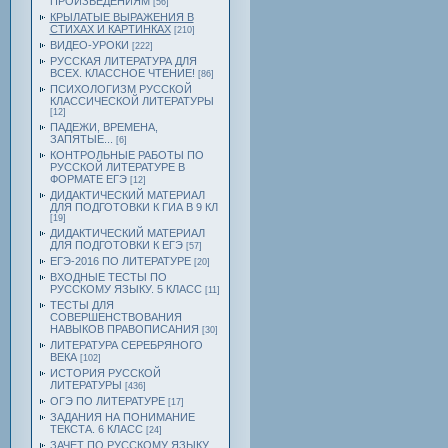
ПРОИЗВЕДЕНИЯМ
[56]
КРЫЛАТЫЕ ВЫРАЖЕНИЯ В
СТИХАХ И КАРТИНКАХ
[210]
ВИДЕО-УРОКИ
[222]
РУССКАЯ ЛИТЕРАТУРА ДЛЯ
ВСЕХ. КЛАССНОЕ ЧТЕНИЕ!
[86]
ПСИХОЛОГИЗМ РУССКОЙ
КЛАССИЧЕСКОЙ ЛИТЕРАТУРЫ
[12]
ПАДЕЖИ, ВРЕМЕНА,
ЗАПЯТЫЕ...
[6]
КОНТРОЛЬНЫЕ РАБОТЫ ПО
РУССКОЙ ЛИТЕРАТУРЕ В
ФОРМАТЕ ЕГЭ
[12]
ДИДАКТИЧЕСКИЙ МАТЕРИАЛ
ДЛЯ ПОДГОТОВКИ К ГИА В 9 КЛ
[19]
ДИДАКТИЧЕСКИЙ МАТЕРИАЛ
ДЛЯ ПОДГОТОВКИ К ЕГЭ
[57]
ЕГЭ-2016 ПО ЛИТЕРАТУРЕ
[20]
ВХОДНЫЕ ТЕСТЫ ПО
РУССКОМУ ЯЗЫКУ. 5 КЛАСС
[11]
ТЕСТЫ ДЛЯ
СОВЕРШЕНСТВОВАНИЯ
НАВЫКОВ ПРАВОПИСАНИЯ
[30]
ЛИТЕРАТУРА СЕРЕБРЯНОГО
ВЕКА
[102]
ИСТОРИЯ РУССКОЙ
ЛИТЕРАТУРЫ
[436]
ОГЭ ПО ЛИТЕРАТУРЕ
[17]
ЗАДАНИЯ НА ПОНИМАНИЕ
ТЕКСТА. 6 КЛАСС
[24]
ЗАЧЕТ ПО РУССКОМУ ЯЗЫКУ