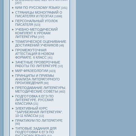
[207]
КИМ ПО РУССКОМУ ЯЗЫКУ
[161]
СТРАНИЦЫ МОНОГРАФИЙ О
ПИСАТЕЛЯХ И ПОЭТАХ
[1699]
ПЕРСОНАЛЬНЫЙ УГОЛОК
ПИСАТЕЛЯ
[523]
УЧЕБНО-МЕТОДИЧЕСКИЙ
КОМПЛЕКТ К УРОКАМ
ЛИТЕРАТУРЫ
[157]
ТЕМАТИЧЕСКОЕ ОЦЕНИВАНИЕ
ДОСТИЖЕНИЙ УЧЕНИКОВ
[46]
ПРОМЕЖУТОЧНАЯ
АТТЕСТАЦИЯ В НОВОМ
ФОРМАТЕ. 6 КЛАСС
[41]
ЗАЧЕТНЫЕ ПРОВЕРОЧНЫЕ
РАБОТЫ ПО ЛИТЕРАТУРЕ
[10]
МИР ФРАЗЕОЛОГИИ
[423]
ПРИНЦИПЫ И ПРИЕМЫ
АНАЛИЗА ЛИТЕРАТУРНОГО
ПРОИЗВЕДЕНИЯ
[60]
ПРЕПОДАВАНИЕ ЛИТЕРАТУРЫ.
МЕТОДИЧЕСКИЕ СОВЕТЫ
[462]
ПОДГОТОВКА К ЕГЭ ПО
ЛИТЕРАТУРЕ. РУССКАЯ
КЛАССИКА
[21]
ЭЛЕКТИВНЫЙ КУРС
"ЗАРУБЕЖНАЯ ЛИТЕРАТУРА".
10-11 КЛАССЫ
[12]
ПРАКТИКУМ ПО ЛИТЕРАТУРЕ
[60]
ТИПОВЫЕ ЗАДАНИЯ ДЛЯ
ПОДГОТОВКИ К ЕГЭ ПО
РУССКОМУ ЯЗЫКУ