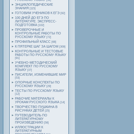
[52]
ЭНЦИКЛОПЕДИЧЕСКИЕ
ЗНАНИЯ
[115]
ГОТОВИМ УЧЕНИКОВ К ЕГЭ
[92]
100 ДНЕЙ ДО ЕГЭ ПО
ЛИТЕРАТУРЕ. ЭКСПРЕСС-
ПОДГОТОВКА
[102]
ПРОВЕРОЧНЫЕ И
КОНТРОЛЬНЫЕ РАБОТЫ ПО
РУССКОМУ ЯЗЫКУ
[72]
ПРОФИЛЬНЫЙ КЛАСС
[68]
К ПЯТЕРКЕ ШАГ ЗА ШАГОМ
[309]
КОНТРОЛЬНЫЕ И ТЕСТОВЫЕ
РАБОТЫ ПО РУССКОМУ ЯЗЫКУ
[91]
УЧЕБНО-МЕТОДИЧЕСКИЙ
КОМПЛЕКТ ПО РУССКОМУ
ЯЗЫКУ
[37]
ПИСАТЕЛИ, ИЗМЕНИВШИЕ МИР
[53]
ОПОРНЫЕ КОНСПЕКТЫ ПО
РУССКОМУ ЯЗЫКУ
[29]
ТЕСТЫ ПО РУССКОМУ ЯЗЫКУ
[12]
РАБОЧИЕ МАТЕРИАЛЫ К
УРОКАМ РУССКОГО ЯЗЫКА
[14]
ТВОРЧЕСТВО ПУШКИНА В
РИСУНКАХ ДЕТЕЙ
[25]
ПУТЕВОДИТЕЛЬ ПО
ЛИТЕРАТУРНОМУ
ПРОИЗВЕДЕНИЮ
[58]
ИЛЛЮСТРАЦИИ К
ЛИТЕРАТУРНЫМ