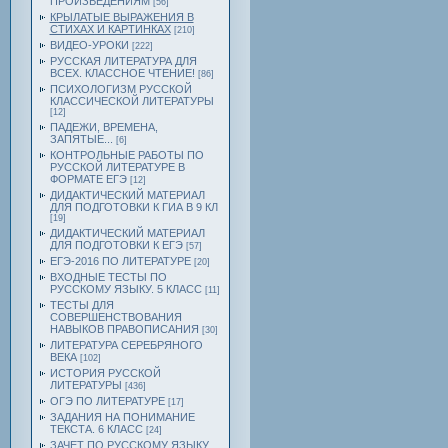
ПРОИЗВЕДЕНИЯМ
[56]
КРЫЛАТЫЕ ВЫРАЖЕНИЯ В
СТИХАХ И КАРТИНКАХ
[210]
ВИДЕО-УРОКИ
[222]
РУССКАЯ ЛИТЕРАТУРА ДЛЯ
ВСЕХ. КЛАССНОЕ ЧТЕНИЕ!
[86]
ПСИХОЛОГИЗМ РУССКОЙ
КЛАССИЧЕСКОЙ ЛИТЕРАТУРЫ
[12]
ПАДЕЖИ, ВРЕМЕНА,
ЗАПЯТЫЕ...
[6]
КОНТРОЛЬНЫЕ РАБОТЫ ПО
РУССКОЙ ЛИТЕРАТУРЕ В
ФОРМАТЕ ЕГЭ
[12]
ДИДАКТИЧЕСКИЙ МАТЕРИАЛ
ДЛЯ ПОДГОТОВКИ К ГИА В 9 КЛ
[19]
ДИДАКТИЧЕСКИЙ МАТЕРИАЛ
ДЛЯ ПОДГОТОВКИ К ЕГЭ
[57]
ЕГЭ-2016 ПО ЛИТЕРАТУРЕ
[20]
ВХОДНЫЕ ТЕСТЫ ПО
РУССКОМУ ЯЗЫКУ. 5 КЛАСС
[11]
ТЕСТЫ ДЛЯ
СОВЕРШЕНСТВОВАНИЯ
НАВЫКОВ ПРАВОПИСАНИЯ
[30]
ЛИТЕРАТУРА СЕРЕБРЯНОГО
ВЕКА
[102]
ИСТОРИЯ РУССКОЙ
ЛИТЕРАТУРЫ
[436]
ОГЭ ПО ЛИТЕРАТУРЕ
[17]
ЗАДАНИЯ НА ПОНИМАНИЕ
ТЕКСТА. 6 КЛАСС
[24]
ЗАЧЕТ ПО РУССКОМУ ЯЗЫКУ