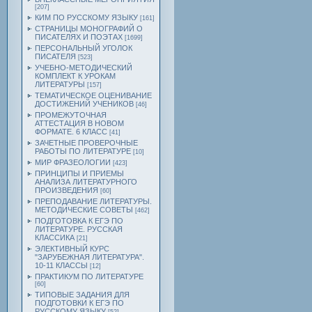
[207]
КИМ ПО РУССКОМУ ЯЗЫКУ
[161]
СТРАНИЦЫ МОНОГРАФИЙ О
ПИСАТЕЛЯХ И ПОЭТАХ
[1699]
ПЕРСОНАЛЬНЫЙ УГОЛОК
ПИСАТЕЛЯ
[523]
УЧЕБНО-МЕТОДИЧЕСКИЙ
КОМПЛЕКТ К УРОКАМ
ЛИТЕРАТУРЫ
[157]
ТЕМАТИЧЕСКОЕ ОЦЕНИВАНИЕ
ДОСТИЖЕНИЙ УЧЕНИКОВ
[46]
ПРОМЕЖУТОЧНАЯ
АТТЕСТАЦИЯ В НОВОМ
ФОРМАТЕ. 6 КЛАСС
[41]
ЗАЧЕТНЫЕ ПРОВЕРОЧНЫЕ
РАБОТЫ ПО ЛИТЕРАТУРЕ
[10]
МИР ФРАЗЕОЛОГИИ
[423]
ПРИНЦИПЫ И ПРИЕМЫ
АНАЛИЗА ЛИТЕРАТУРНОГО
ПРОИЗВЕДЕНИЯ
[60]
ПРЕПОДАВАНИЕ ЛИТЕРАТУРЫ.
МЕТОДИЧЕСКИЕ СОВЕТЫ
[462]
ПОДГОТОВКА К ЕГЭ ПО
ЛИТЕРАТУРЕ. РУССКАЯ
КЛАССИКА
[21]
ЭЛЕКТИВНЫЙ КУРС
"ЗАРУБЕЖНАЯ ЛИТЕРАТУРА".
10-11 КЛАССЫ
[12]
ПРАКТИКУМ ПО ЛИТЕРАТУРЕ
[60]
ТИПОВЫЕ ЗАДАНИЯ ДЛЯ
ПОДГОТОВКИ К ЕГЭ ПО
РУССКОМУ ЯЗЫКУ