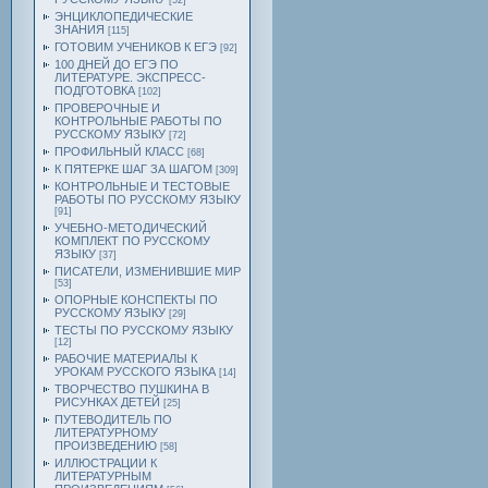
[52]
ЭНЦИКЛОПЕДИЧЕСКИЕ
ЗНАНИЯ
[115]
ГОТОВИМ УЧЕНИКОВ К ЕГЭ
[92]
100 ДНЕЙ ДО ЕГЭ ПО
ЛИТЕРАТУРЕ. ЭКСПРЕСС-
ПОДГОТОВКА
[102]
ПРОВЕРОЧНЫЕ И
КОНТРОЛЬНЫЕ РАБОТЫ ПО
РУССКОМУ ЯЗЫКУ
[72]
ПРОФИЛЬНЫЙ КЛАСС
[68]
К ПЯТЕРКЕ ШАГ ЗА ШАГОМ
[309]
КОНТРОЛЬНЫЕ И ТЕСТОВЫЕ
РАБОТЫ ПО РУССКОМУ ЯЗЫКУ
[91]
УЧЕБНО-МЕТОДИЧЕСКИЙ
КОМПЛЕКТ ПО РУССКОМУ
ЯЗЫКУ
[37]
ПИСАТЕЛИ, ИЗМЕНИВШИЕ МИР
[53]
ОПОРНЫЕ КОНСПЕКТЫ ПО
РУССКОМУ ЯЗЫКУ
[29]
ТЕСТЫ ПО РУССКОМУ ЯЗЫКУ
[12]
РАБОЧИЕ МАТЕРИАЛЫ К
УРОКАМ РУССКОГО ЯЗЫКА
[14]
ТВОРЧЕСТВО ПУШКИНА В
РИСУНКАХ ДЕТЕЙ
[25]
ПУТЕВОДИТЕЛЬ ПО
ЛИТЕРАТУРНОМУ
ПРОИЗВЕДЕНИЮ
[58]
ИЛЛЮСТРАЦИИ К
ЛИТЕРАТУРНЫМ