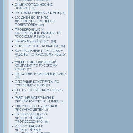
[52]
ЭНЦИКЛОПЕДИЧЕСКИЕ
ЗНАНИЯ
[115]
ГОТОВИМ УЧЕНИКОВ К ЕГЭ
[92]
100 ДНЕЙ ДО ЕГЭ ПО
ЛИТЕРАТУРЕ. ЭКСПРЕСС-
ПОДГОТОВКА
[102]
ПРОВЕРОЧНЫЕ И
КОНТРОЛЬНЫЕ РАБОТЫ ПО
РУССКОМУ ЯЗЫКУ
[72]
ПРОФИЛЬНЫЙ КЛАСС
[68]
К ПЯТЕРКЕ ШАГ ЗА ШАГОМ
[309]
КОНТРОЛЬНЫЕ И ТЕСТОВЫЕ
РАБОТЫ ПО РУССКОМУ ЯЗЫКУ
[91]
УЧЕБНО-МЕТОДИЧЕСКИЙ
КОМПЛЕКТ ПО РУССКОМУ
ЯЗЫКУ
[37]
ПИСАТЕЛИ, ИЗМЕНИВШИЕ МИР
[53]
ОПОРНЫЕ КОНСПЕКТЫ ПО
РУССКОМУ ЯЗЫКУ
[29]
ТЕСТЫ ПО РУССКОМУ ЯЗЫКУ
[12]
РАБОЧИЕ МАТЕРИАЛЫ К
УРОКАМ РУССКОГО ЯЗЫКА
[14]
ТВОРЧЕСТВО ПУШКИНА В
РИСУНКАХ ДЕТЕЙ
[25]
ПУТЕВОДИТЕЛЬ ПО
ЛИТЕРАТУРНОМУ
ПРОИЗВЕДЕНИЮ
[58]
ИЛЛЮСТРАЦИИ К
ЛИТЕРАТУРНЫМ