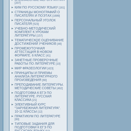
[207]
КИМ ПО РУССКОМУ ЯЗЫКУ
[161]
СТРАНИЦЫ МОНОГРАФИЙ О
ПИСАТЕЛЯХ И ПОЭТАХ
[1699]
ПЕРСОНАЛЬНЫЙ УГОЛОК
ПИСАТЕЛЯ
[523]
УЧЕБНО-МЕТОДИЧЕСКИЙ
КОМПЛЕКТ К УРОКАМ
ЛИТЕРАТУРЫ
[157]
ТЕМАТИЧЕСКОЕ ОЦЕНИВАНИЕ
ДОСТИЖЕНИЙ УЧЕНИКОВ
[46]
ПРОМЕЖУТОЧНАЯ
АТТЕСТАЦИЯ В НОВОМ
ФОРМАТЕ. 6 КЛАСС
[41]
ЗАЧЕТНЫЕ ПРОВЕРОЧНЫЕ
РАБОТЫ ПО ЛИТЕРАТУРЕ
[10]
МИР ФРАЗЕОЛОГИИ
[423]
ПРИНЦИПЫ И ПРИЕМЫ
АНАЛИЗА ЛИТЕРАТУРНОГО
ПРОИЗВЕДЕНИЯ
[60]
ПРЕПОДАВАНИЕ ЛИТЕРАТУРЫ.
МЕТОДИЧЕСКИЕ СОВЕТЫ
[462]
ПОДГОТОВКА К ЕГЭ ПО
ЛИТЕРАТУРЕ. РУССКАЯ
КЛАССИКА
[21]
ЭЛЕКТИВНЫЙ КУРС
"ЗАРУБЕЖНАЯ ЛИТЕРАТУРА".
10-11 КЛАССЫ
[12]
ПРАКТИКУМ ПО ЛИТЕРАТУРЕ
[60]
ТИПОВЫЕ ЗАДАНИЯ ДЛЯ
ПОДГОТОВКИ К ЕГЭ ПО
РУССКОМУ ЯЗЫКУ