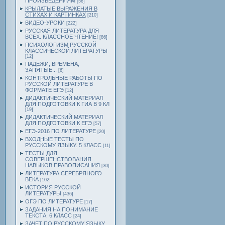
ПРОИЗВЕДЕНИЯМ
[56]
КРЫЛАТЫЕ ВЫРАЖЕНИЯ В
СТИХАХ И КАРТИНКАХ
[210]
ВИДЕО-УРОКИ
[222]
РУССКАЯ ЛИТЕРАТУРА ДЛЯ
ВСЕХ. КЛАССНОЕ ЧТЕНИЕ!
[86]
ПСИХОЛОГИЗМ РУССКОЙ
КЛАССИЧЕСКОЙ ЛИТЕРАТУРЫ
[12]
ПАДЕЖИ, ВРЕМЕНА,
ЗАПЯТЫЕ...
[6]
КОНТРОЛЬНЫЕ РАБОТЫ ПО
РУССКОЙ ЛИТЕРАТУРЕ В
ФОРМАТЕ ЕГЭ
[12]
ДИДАКТИЧЕСКИЙ МАТЕРИАЛ
ДЛЯ ПОДГОТОВКИ К ГИА В 9 КЛ
[19]
ДИДАКТИЧЕСКИЙ МАТЕРИАЛ
ДЛЯ ПОДГОТОВКИ К ЕГЭ
[57]
ЕГЭ-2016 ПО ЛИТЕРАТУРЕ
[20]
ВХОДНЫЕ ТЕСТЫ ПО
РУССКОМУ ЯЗЫКУ. 5 КЛАСС
[11]
ТЕСТЫ ДЛЯ
СОВЕРШЕНСТВОВАНИЯ
НАВЫКОВ ПРАВОПИСАНИЯ
[30]
ЛИТЕРАТУРА СЕРЕБРЯНОГО
ВЕКА
[102]
ИСТОРИЯ РУССКОЙ
ЛИТЕРАТУРЫ
[436]
ОГЭ ПО ЛИТЕРАТУРЕ
[17]
ЗАДАНИЯ НА ПОНИМАНИЕ
ТЕКСТА. 6 КЛАСС
[24]
ЗАЧЕТ ПО РУССКОМУ ЯЗЫКУ