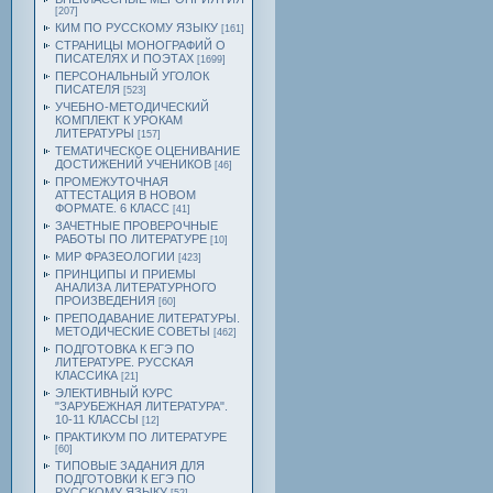
[207]
КИМ ПО РУССКОМУ ЯЗЫКУ
[161]
СТРАНИЦЫ МОНОГРАФИЙ О
ПИСАТЕЛЯХ И ПОЭТАХ
[1699]
ПЕРСОНАЛЬНЫЙ УГОЛОК
ПИСАТЕЛЯ
[523]
УЧЕБНО-МЕТОДИЧЕСКИЙ
КОМПЛЕКТ К УРОКАМ
ЛИТЕРАТУРЫ
[157]
ТЕМАТИЧЕСКОЕ ОЦЕНИВАНИЕ
ДОСТИЖЕНИЙ УЧЕНИКОВ
[46]
ПРОМЕЖУТОЧНАЯ
АТТЕСТАЦИЯ В НОВОМ
ФОРМАТЕ. 6 КЛАСС
[41]
ЗАЧЕТНЫЕ ПРОВЕРОЧНЫЕ
РАБОТЫ ПО ЛИТЕРАТУРЕ
[10]
МИР ФРАЗЕОЛОГИИ
[423]
ПРИНЦИПЫ И ПРИЕМЫ
АНАЛИЗА ЛИТЕРАТУРНОГО
ПРОИЗВЕДЕНИЯ
[60]
ПРЕПОДАВАНИЕ ЛИТЕРАТУРЫ.
МЕТОДИЧЕСКИЕ СОВЕТЫ
[462]
ПОДГОТОВКА К ЕГЭ ПО
ЛИТЕРАТУРЕ. РУССКАЯ
КЛАССИКА
[21]
ЭЛЕКТИВНЫЙ КУРС
"ЗАРУБЕЖНАЯ ЛИТЕРАТУРА".
10-11 КЛАССЫ
[12]
ПРАКТИКУМ ПО ЛИТЕРАТУРЕ
[60]
ТИПОВЫЕ ЗАДАНИЯ ДЛЯ
ПОДГОТОВКИ К ЕГЭ ПО
РУССКОМУ ЯЗЫКУ