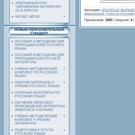
ЭЛЕКТИВНЫЙ КУРС
"ЗАРУБЕЖНАЯ ЛИТЕРАТУРА".
Категория
:
КРЫЛАТЫЕ ВЫРАЖЕН
10-11 КЛАССЫ
фразеология
,
стихи по русскому
ЧИТАЕТ АВТОР
Просмотров
:
1583
|
Загрузок
:
0
|
НОВЫЙ ОБРАЗОВАТЕЛЬНЫЙ
СТАНДАРТ
ПОСОБИЯ И МЕТОДИЧКИ ДЛЯ
ПРЕПОДАВАТЕЛЕЙ РУССКОГО
ЯЗЫКА
ПОСОБИЯ И МЕТОДИЧКИ ДЛЯ
ПРЕПОДАВАТЕЛЯ РУССКОЙ
ЛИТЕРАТУРЫ
УЧЕБНО-МЕТОДИЧЕСКИЙ
КОМПЛЕКТ ПО РУССКОМУ
ЯЗЫКУ
РАБОЧИЕ МАТЕРИАЛЫ К
УРОКАМ РУССКОГО ЯЗЫКА
ОПОРНЫЕ КОНСПЕКТЫ ПО
РУССКОМУ ЯЗЫКУ
ОБУЧЕНИЕ ПЕРЕСКАЗУ
ПРОИЗВЕДЕНИЙ ЛИТЕРАТУРЫ,
ЖИВОПИСИ И МУЗЫКИ
УЧЕБНО-МЕТОДИЧЕСКИЙ
КОМПЛЕКТ К УРОКАМ
ЛИТЕРАТУРЫ
ПОДГОТОВКА К ОГЭ ПО
РУССКОМУ ЯЗЫКУ