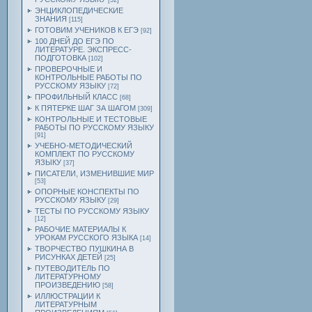
[52]
ЭНЦИКЛОПЕДИЧЕСКИЕ
ЗНАНИЯ
[115]
ГОТОВИМ УЧЕНИКОВ К ЕГЭ
[92]
100 ДНЕЙ ДО ЕГЭ ПО
ЛИТЕРАТУРЕ. ЭКСПРЕСС-
ПОДГОТОВКА
[102]
ПРОВЕРОЧНЫЕ И
КОНТРОЛЬНЫЕ РАБОТЫ ПО
РУССКОМУ ЯЗЫКУ
[72]
ПРОФИЛЬНЫЙ КЛАСС
[68]
К ПЯТЕРКЕ ШАГ ЗА ШАГОМ
[309]
КОНТРОЛЬНЫЕ И ТЕСТОВЫЕ
РАБОТЫ ПО РУССКОМУ ЯЗЫКУ
[91]
УЧЕБНО-МЕТОДИЧЕСКИЙ
КОМПЛЕКТ ПО РУССКОМУ
ЯЗЫКУ
[37]
ПИСАТЕЛИ, ИЗМЕНИВШИЕ МИР
[53]
ОПОРНЫЕ КОНСПЕКТЫ ПО
РУССКОМУ ЯЗЫКУ
[29]
ТЕСТЫ ПО РУССКОМУ ЯЗЫКУ
[12]
РАБОЧИЕ МАТЕРИАЛЫ К
УРОКАМ РУССКОГО ЯЗЫКА
[14]
ТВОРЧЕСТВО ПУШКИНА В
РИСУНКАХ ДЕТЕЙ
[25]
ПУТЕВОДИТЕЛЬ ПО
ЛИТЕРАТУРНОМУ
ПРОИЗВЕДЕНИЮ
[58]
ИЛЛЮСТРАЦИИ К
ЛИТЕРАТУРНЫМ