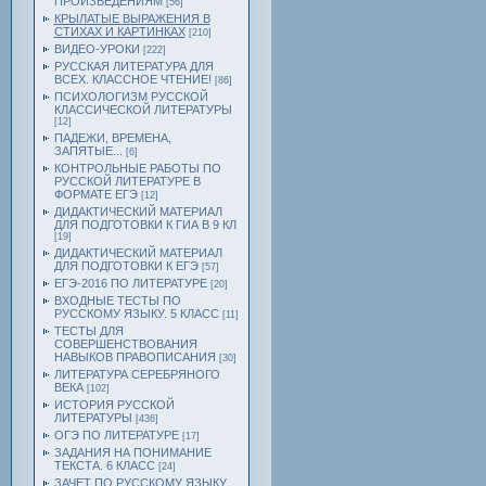
ПРОИЗВЕДЕНИЯМ
[56]
КРЫЛАТЫЕ ВЫРАЖЕНИЯ В
СТИХАХ И КАРТИНКАХ
[210]
ВИДЕО-УРОКИ
[222]
РУССКАЯ ЛИТЕРАТУРА ДЛЯ
ВСЕХ. КЛАССНОЕ ЧТЕНИЕ!
[86]
ПСИХОЛОГИЗМ РУССКОЙ
КЛАССИЧЕСКОЙ ЛИТЕРАТУРЫ
[12]
ПАДЕЖИ, ВРЕМЕНА,
ЗАПЯТЫЕ...
[6]
КОНТРОЛЬНЫЕ РАБОТЫ ПО
РУССКОЙ ЛИТЕРАТУРЕ В
ФОРМАТЕ ЕГЭ
[12]
ДИДАКТИЧЕСКИЙ МАТЕРИАЛ
ДЛЯ ПОДГОТОВКИ К ГИА В 9 КЛ
[19]
ДИДАКТИЧЕСКИЙ МАТЕРИАЛ
ДЛЯ ПОДГОТОВКИ К ЕГЭ
[57]
ЕГЭ-2016 ПО ЛИТЕРАТУРЕ
[20]
ВХОДНЫЕ ТЕСТЫ ПО
РУССКОМУ ЯЗЫКУ. 5 КЛАСС
[11]
ТЕСТЫ ДЛЯ
СОВЕРШЕНСТВОВАНИЯ
НАВЫКОВ ПРАВОПИСАНИЯ
[30]
ЛИТЕРАТУРА СЕРЕБРЯНОГО
ВЕКА
[102]
ИСТОРИЯ РУССКОЙ
ЛИТЕРАТУРЫ
[436]
ОГЭ ПО ЛИТЕРАТУРЕ
[17]
ЗАДАНИЯ НА ПОНИМАНИЕ
ТЕКСТА. 6 КЛАСС
[24]
ЗАЧЕТ ПО РУССКОМУ ЯЗЫКУ