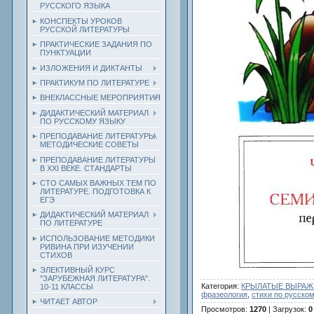
РУССКОГО ЯЗЫКА
КОНСПЕКТЫ УРОКОВ
РУССКОЙ ЛИТЕРАТУРЫ
ПРАКТИЧЕСКИЕ ЗАДАНИЯ ПО
ПУНКТУАЦИИ
ИЗЛОЖЕНИЯ И ДИКТАНТЫ
ПРАКТИКУМ ПО ЛИТЕРАТУРЕ
ВНЕКЛАССНЫЕ МЕРОПРИЯТИЯ
ДИДАКТИЧЕСКИЙ МАТЕРИАЛ
ПО РУССКОМУ ЯЗЫКУ
ПРЕПОДАВАНИЕ ЛИТЕРАТУРЫ.
МЕТОДИЧЕСКИЕ СОВЕТЫ
ПРЕПОДАВАНИЕ ЛИТЕРАТУРЫ
В XXI ВЕКЕ. СТАНДАРТЫ
СТО САМЫХ ВАЖНЫХ ТЕМ ПО
ЛИТЕРАТУРЕ. ПОДГОТОВКА К
ЕГЭ
ДИДАКТИЧЕСКИЙ МАТЕРИАЛ
ПО ЛИТЕРАТУРЕ
ИСПОЛЬЗОВАНИЕ МЕТОДИКИ
РИВИНА ПРИ ИЗУЧЕНИИ
СТИХОВ
ЭЛЕКТИВНЫЙ КУРС
"ЗАРУБЕЖНАЯ ЛИТЕРАТУРА".
Категория
:
КРЫЛАТЫЕ ВЫРАЖЕ
10-11 КЛАССЫ
фразеология
,
стихи по русско
ЧИТАЕТ АВТОР
Просмотров
:
1270
|
Загрузок
:
0