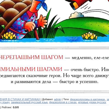
НИЯ В СТИХАХ И КАРТИНКАХ
|
Добавил
:
admin
|
Теги
:
фразеологизмы в картинках
,
з
му языку
,
занимательный русский язык
,
фразеология в стихах
,
игровые уроки русског
|
Рейтинг
:
0.0
/
0