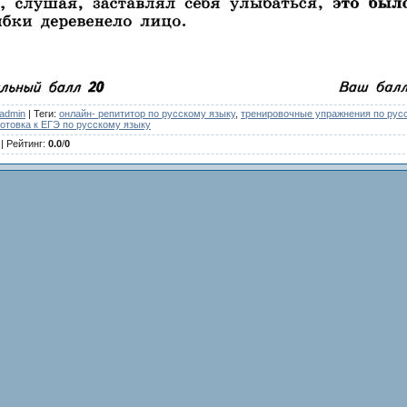
admin
|
Теги
:
онлайн- репититор по русскому языку
,
тренировочные упражнения по рус
готовка к ЕГЭ по русскому языку
|
Рейтинг
:
0.0
/
0