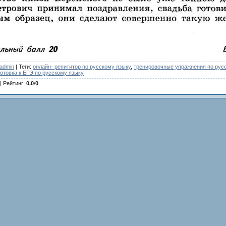
admin
|
Теги
:
онлайн- репититор по русскому языку
,
тренировочные упражнения по рус
готовка к ЕГЭ по русскому языку
|
Рейтинг
:
0.0
/
0