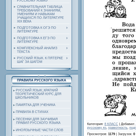
РУССКОМУ ЯЗЫКУ
СРАВНИТЕЛЬНАЯ ТАБЛИЦА
ТРЕБОВАНИЙ К ЗНАНИЯМ,
УМЕНИЯМ И НАВЫКАМ
УЧАЩИХСЯ ПО ЛИТЕРАТУРЕ
ХIХ ВЕКА
ПОДГОТОВКА К ОГЭ ПО
ЛИТЕРАТУРЕ
ПОДГОТОВКА К ЕГЭ ПО
ЛИТЕРАТУРЕ
КОМПЛЕКСНЫЙ АНАЛИЗ
ТЕКСТА
РУССКИЙ ЯЗЫК. К ПЯТЕРКЕ
ШАГ ЗА ШАГОМ
ПРАВИЛА РУССКОГО ЯЗЫКА
РУССКИЙ ЯЗЫК: КРАТКИЙ
ТЕОРЕТИЧЕСКИЙ КУРС ДЛЯ
ШКОЛЬНИКОВ
ПАМЯТКА ДЛЯ УЧЕНИКА
ПРАВИЛА В СТИХАХ
ПЕСЕНКИ ДЛЯ ЗАУЧИВАЯ
ПРАВИЛ РУССКОГО ЯЗЫКА
Категория
:
8 КЛАСС
|
Добавил
:
русскому яз
,
грамотность
,
под
ИНОЯЗЫЧНЫЕ ЧАСТИ СЛОВ
Просмотров
:
1179
|
Загрузок
:
0