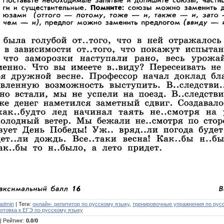
admin
|
Теги
:
онлайн- репититор по русскому языку
,
тренировочные упражнения по рус
готовка к ЕГЭ по русскому языку
|
Рейтинг
:
0.0
/
0