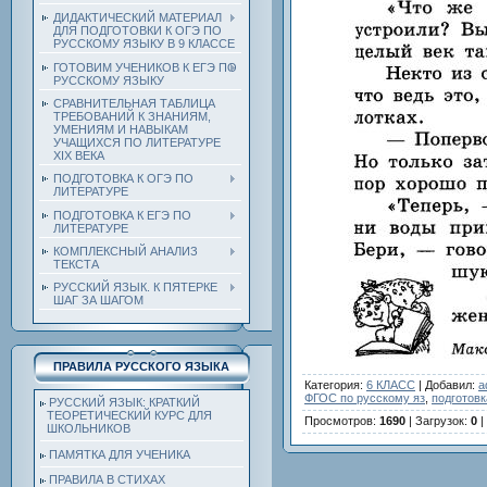
ДИДАКТИЧЕСКИЙ МАТЕРИАЛ
ДЛЯ ПОДГОТОВКИ К ОГЭ ПО
РУССКОМУ ЯЗЫКУ В 9 КЛАССЕ
ГОТОВИМ УЧЕНИКОВ К ЕГЭ ПО
РУССКОМУ ЯЗЫКУ
СРАВНИТЕЛЬНАЯ ТАБЛИЦА
ТРЕБОВАНИЙ К ЗНАНИЯМ,
УМЕНИЯМ И НАВЫКАМ
УЧАЩИХСЯ ПО ЛИТЕРАТУРЕ
ХIХ ВЕКА
ПОДГОТОВКА К ОГЭ ПО
ЛИТЕРАТУРЕ
ПОДГОТОВКА К ЕГЭ ПО
ЛИТЕРАТУРЕ
КОМПЛЕКСНЫЙ АНАЛИЗ
ТЕКСТА
РУССКИЙ ЯЗЫК. К ПЯТЕРКЕ
ШАГ ЗА ШАГОМ
ПРАВИЛА РУССКОГО ЯЗЫКА
Категория
:
6 КЛАСС
|
Добавил
:
a
ФГОС по русскому яз
,
подготовк
РУССКИЙ ЯЗЫК: КРАТКИЙ
ТЕОРЕТИЧЕСКИЙ КУРС ДЛЯ
Просмотров
:
1690
|
Загрузок
:
0
|
ШКОЛЬНИКОВ
ПАМЯТКА ДЛЯ УЧЕНИКА
ПРАВИЛА В СТИХАХ