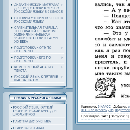
ДИДАКТИЧЕСКИЙ МАТЕРИАЛ
ДЛЯ ПОДГОТОВКИ К ОГЭ ПО
РУССКОМУ ЯЗЫКУ В 9 КЛАССЕ
ГОТОВИМ УЧЕНИКОВ К ЕГЭ ПО
РУССКОМУ ЯЗЫКУ
СРАВНИТЕЛЬНАЯ ТАБЛИЦА
ТРЕБОВАНИЙ К ЗНАНИЯМ,
УМЕНИЯМ И НАВЫКАМ
УЧАЩИХСЯ ПО ЛИТЕРАТУРЕ
ХIХ ВЕКА
ПОДГОТОВКА К ОГЭ ПО
ЛИТЕРАТУРЕ
ПОДГОТОВКА К ЕГЭ ПО
ЛИТЕРАТУРЕ
КОМПЛЕКСНЫЙ АНАЛИЗ
ТЕКСТА
РУССКИЙ ЯЗЫК. К ПЯТЕРКЕ
ШАГ ЗА ШАГОМ
ПРАВИЛА РУССКОГО ЯЗЫКА
Категория
:
6 КЛАСС
|
Добавил
:
a
РУССКИЙ ЯЗЫК: КРАТКИЙ
ФГОС по русскому яз
,
подготовк
ТЕОРЕТИЧЕСКИЙ КУРС ДЛЯ
ШКОЛЬНИКОВ
Просмотров
:
1413
|
Загрузок
:
0
|
ПАМЯТКА ДЛЯ УЧЕНИКА
ПРАВИЛА В СТИХАХ