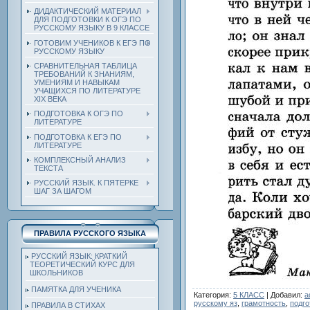
ДИДАКТИЧЕСКИЙ МАТЕРИАЛ
ДЛЯ ПОДГОТОВКИ К ОГЭ ПО
РУССКОМУ ЯЗЫКУ В 9 КЛАССЕ
ГОТОВИМ УЧЕНИКОВ К ЕГЭ ПО
РУССКОМУ ЯЗЫКУ
СРАВНИТЕЛЬНАЯ ТАБЛИЦА
ТРЕБОВАНИЙ К ЗНАНИЯМ,
УМЕНИЯМ И НАВЫКАМ
УЧАЩИХСЯ ПО ЛИТЕРАТУРЕ
ХIХ ВЕКА
ПОДГОТОВКА К ОГЭ ПО
ЛИТЕРАТУРЕ
ПОДГОТОВКА К ЕГЭ ПО
ЛИТЕРАТУРЕ
КОМПЛЕКСНЫЙ АНАЛИЗ
ТЕКСТА
РУССКИЙ ЯЗЫК. К ПЯТЕРКЕ
ШАГ ЗА ШАГОМ
ПРАВИЛА РУССКОГО ЯЗЫКА
РУССКИЙ ЯЗЫК: КРАТКИЙ
ТЕОРЕТИЧЕСКИЙ КУРС ДЛЯ
ШКОЛЬНИКОВ
ПАМЯТКА ДЛЯ УЧЕНИКА
Категория
:
5 КЛАСС
|
Добавил
:
a
русскому яз
,
грамотность
,
подго
ПРАВИЛА В СТИХАХ