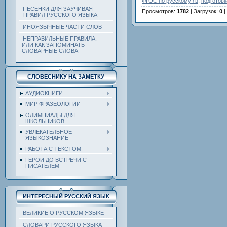
ФГОС по русскому яз
,
подготовк
ПЕСЕНКИ ДЛЯ ЗАУЧИВАЯ
Просмотров
:
1782
|
Загрузок
:
0
|
ПРАВИЛ РУССКОГО ЯЗЫКА
ИНОЯЗЫЧНЫЕ ЧАСТИ СЛОВ
НЕПРАВИЛЬНЫЕ ПРАВИЛА,
ИЛИ КАК ЗАПОМИНАТЬ
СЛОВАРНЫЕ СЛОВА
СЛОВЕСНИКУ НА ЗАМЕТКУ
АУДИОКНИГИ
МИР ФРАЗЕОЛОГИИ
ОЛИМПИАДЫ ДЛЯ
ШКОЛЬНИКОВ
УВЛЕКАТЕЛЬНОЕ
ЯЗЫКОЗНАНИЕ
РАБОТА С ТЕКСТОМ
ГЕРОИ ДО ВСТРЕЧИ С
ПИСАТЕЛЕМ
ИНТЕРЕСНЫЙ РУССКИЙ ЯЗЫК
ВЕЛИКИЕ О РУССКОМ ЯЗЫКЕ
СЛОВАРИ РУССКОГО ЯЗЫКА