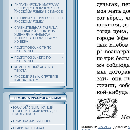
ДИДАКТИЧЕСКИЙ МАТЕРИАЛ
ДЛЯ ПОДГОТОВКИ К ОГЭ ПО
РУССКОМУ ЯЗЫКУ В 9 КЛАССЕ
ГОТОВИМ УЧЕНИКОВ К ЕГЭ ПО
РУССКОМУ ЯЗЫКУ
СРАВНИТЕЛЬНАЯ ТАБЛИЦА
ТРЕБОВАНИЙ К ЗНАНИЯМ,
УМЕНИЯМ И НАВЫКАМ
УЧАЩИХСЯ ПО ЛИТЕРАТУРЕ
ХIХ ВЕКА
ПОДГОТОВКА К ОГЭ ПО
ЛИТЕРАТУРЕ
ПОДГОТОВКА К ЕГЭ ПО
ЛИТЕРАТУРЕ
КОМПЛЕКСНЫЙ АНАЛИЗ
ТЕКСТА
РУССКИЙ ЯЗЫК. К ПЯТЕРКЕ
ШАГ ЗА ШАГОМ
ПРАВИЛА РУССКОГО ЯЗЫКА
РУССКИЙ ЯЗЫК: КРАТКИЙ
ТЕОРЕТИЧЕСКИЙ КУРС ДЛЯ
ШКОЛЬНИКОВ
ПАМЯТКА ДЛЯ УЧЕНИКА
Категория
:
5 КЛАСС
|
Добавил
:
a
ПРАВИЛА В СТИХАХ