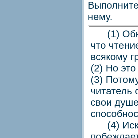
Выполни
нему.
(1) Обы
что чтени
всякому г
(2) Но это
(3) Потом
читатель 
свои душ
способнос
(4) Иску
побеждает