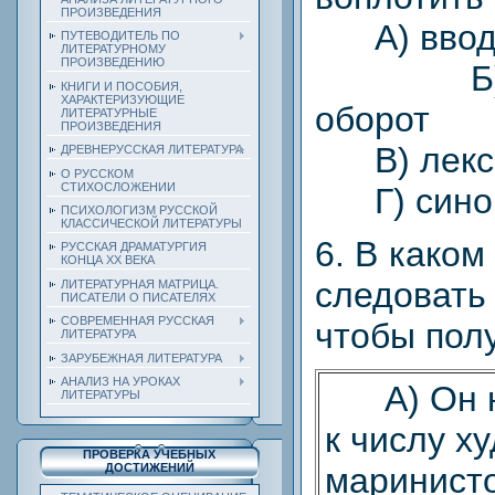
ПРОИЗВЕДЕНИЯ
А) вводн
ПУТЕВОДИТЕЛЬ ПО
ЛИТЕРАТУРНОМУ
ПРОИЗВЕДЕНИЮ
Б) оп
КНИГИ И ПОСОБИЯ,
ХАРАКТЕРИЗУЮЩИЕ
оборот
ЛИТЕРАТУРНЫЕ
ПРОИЗВЕДЕНИЯ
В) лекси
ДРЕВНЕРУССКАЯ ЛИТЕРАТУРА
О РУССКОМ
СТИХОСЛОЖЕНИИ
Г) сино
ПСИХОЛОГИЗМ РУССКОЙ
КЛАССИЧЕСКОЙ ЛИТЕРАТУРЫ
6. В како
РУССКАЯ ДРАМАТУРГИЯ
КОНЦА ХХ ВЕКА
следоват
ЛИТЕРАТУРНАЯ МАТРИЦА.
ПИСАТЕЛИ О ПИСАТЕЛЯХ
СОВРЕМЕННАЯ РУССКАЯ
чтобы пол
ЛИТЕРАТУРА
ЗАРУБЕЖНАЯ ЛИТЕРАТУРА
АНАЛИЗ НА УРОКАХ
А) Он н
ЛИТЕРАТУРЫ
к числу х
ПРОВЕРКА УЧЕБНЫХ
маринист
ДОСТИЖЕНИЙ