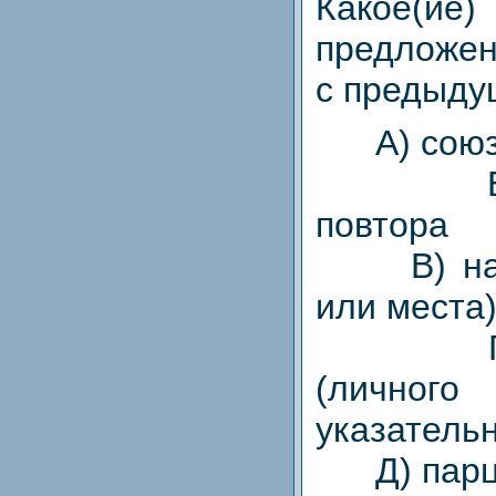
Какое(ие)
предложен
с предыду
A) союз
Б) ле
повтора
В) наре
или места
Г) ме
(лич
указательн
Д) парц