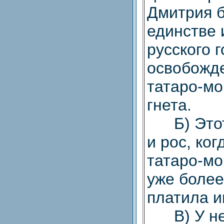
Дмитрия б
единстве 
русского 
освобожде
татаро-мо
гнета.
Б) Этот 
и рос, ко
татаро-мо
уже более
платила и
В) У нег