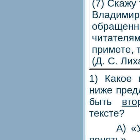
(7) Скажу
Владимир
обращенн
читателям
примете, 
(Д. С. Лих
1) Какое 
ниже пред
быть
вто
тексте?
A) «Умо
понять».