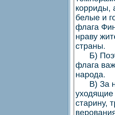
корриды, 
белые и г
флага Фи
нраву жит
страны.
Б) Поэт
флага важ
народа.
В) За не
уходящие
старину, 
верования