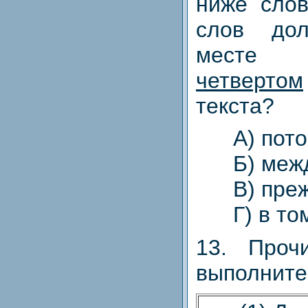
ниже слов
слов до
месте 
четвертом
текста?
A) пото
Б) межд
В) прежд
Г) в том
13. Проч
выполните 