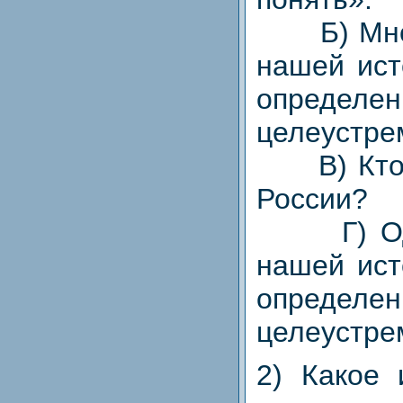
Б) Мног
нашей ист
определен
целеустре
В) Кто м
России?
Г) Одни
нашей ист
определен
целеустре
2) Какое 