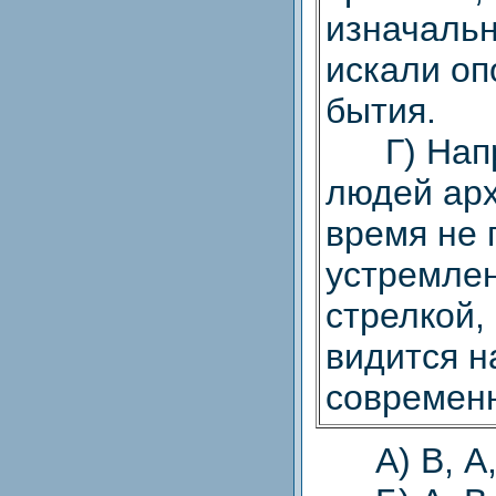
изначальн
искали оп
бытия.
Г) Напр
людей арх
время не 
устремле
стрелкой,
видится 
современн
А) В, А, 