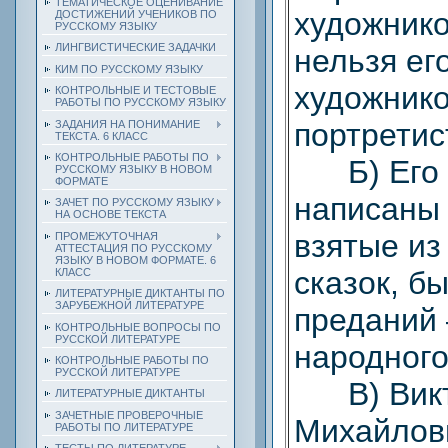
ТЕМАТИЧЕСКОЕ ОЦЕНИВАНИЕ
художнико
ДОСТИЖЕНИЙ УЧЕНИКОВ ПО
РУССКОМУ ЯЗЫКУ
ЛИНГВИСТИЧЕСКИЕ ЗАДАЧКИ
нельзя ег
КИМ ПО РУССКОМУ ЯЗЫКУ
художник
КОНТРОЛЬНЫЕ И ТЕСТОВЫЕ
РАБОТЫ ПО РУССКОМУ ЯЗЫКУ
портретис
ЗАДАНИЯ НА ПОНИМАНИЕ
ТЕКСТА. 6 КЛАСС
КОНТРОЛЬНЫЕ РАБОТЫ ПО
Б) Его 
РУССКОМУ ЯЗЫКУ В НОВОМ
ФОРМАТЕ
написаны 
ЗАЧЕТ ПО РУССКОМУ ЯЗЫКУ
НА ОСНОВЕ ТЕКСТА
взятые из
ПРОМЕЖУТОЧНАЯ
АТТЕСТАЦИЯ ПО РУССКОМУ
ЯЗЫКУ В НОВОМ ФОРМАТЕ. 6
сказок, б
КЛАСС
ЛИТЕРАТУРНЫЕ ДИКТАНТЫ ПО
ЗАРУБЕЖНОЙ ЛИТЕРАТУРЕ
преданий
КОНТРОЛЬНЫЕ ВОПРОСЫ ПО
РУССКОЙ ЛИТЕРАТУРЕ
народного
КОНТРОЛЬНЫЕ РАБОТЫ ПО
РУССКОЙ ЛИТЕРАТУРЕ
В) Вик
ЛИТЕРАТУРНЫЕ ДИКТАНТЫ
ЗАЧЕТНЫЕ ПРОВЕРОЧНЫЕ
Михайлов
РАБОТЫ ПО ЛИТЕРАТУРЕ