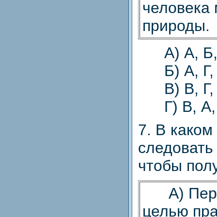
человека 
природы.
А) А, Б, 
Б) А, Г, 
В) В, Г, 
Г) В, А, 
7. В како
следоват
чтобы пол
А) Перв
целью пр