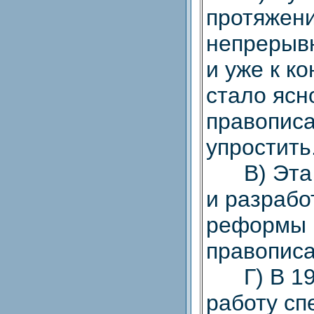
протяжени
непрерывн
и уже к ко
стало ясн
правописа
упростить
В) Эта г
и разрабо
реформы 
правописа
Г) В 190
работу сп