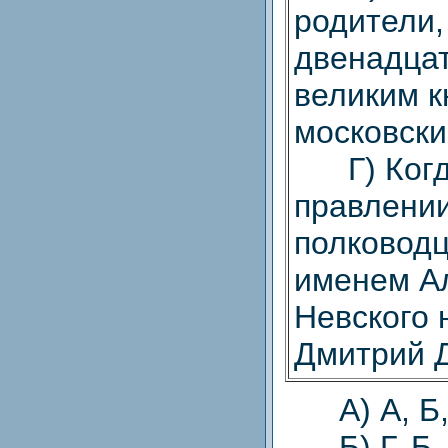
родители,
двенадцат
великим к
московски
Г) Когда
правлении
полководц
именем А
Невского
Дмитрий Д
А) А, Б, 
Б) Г, Б, 