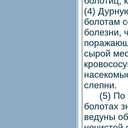
болотиц, 
(4) Дурну
болотам с
болезни, 
поражающ
сырой мес
кровосос
насекомы
слепни.
(5) По п
болотах з
ведуны о
нечистой с