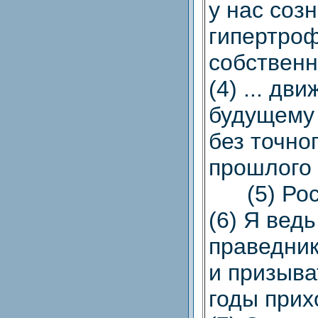
у нас соз
гипертро
собственн
(4) ... дв
будущему
без точно
прошлого 
(5) Росс
(6) Я ведь
праведник
и призыва
годы прих