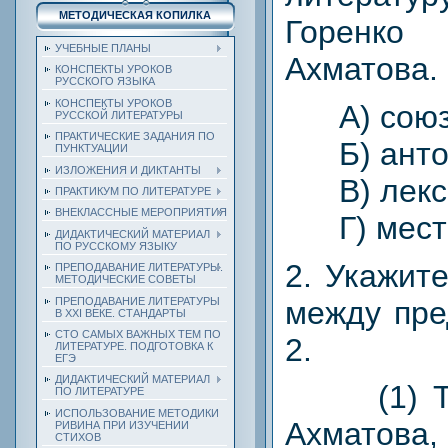
МЕТОДИЧЕСКАЯ КОПИЛКА
Горенко
УЧЕБНЫЕ ПЛАНЫ
Ахматова.
КОНСПЕКТЫ УРОКОВ
РУССКОГО ЯЗЫКА
КОНСПЕКТЫ УРОКОВ
А) сою
РУССКОЙ ЛИТЕРАТУРЫ
ПРАКТИЧЕСКИЕ ЗАДАНИЯ ПО
Б) анто
ПУНКТУАЦИИ
ИЗЛОЖЕНИЯ И ДИКТАНТЫ
В) лекси
ПРАКТИКУМ ПО ЛИТЕРАТУРЕ
ВНЕКЛАССНЫЕ МЕРОПРИЯТИЯ
Г) мест
ДИДАКТИЧЕСКИЙ МАТЕРИАЛ
ПО РУССКОМУ ЯЗЫКУ
2. Укажит
ПРЕПОДАВАНИЕ ЛИТЕРАТУРЫ.
МЕТОДИЧЕСКИЕ СОВЕТЫ
ПРЕПОДАВАНИЕ ЛИТЕРАТУРЫ
между пре
В XXI ВЕКЕ. СТАНДАРТЫ
СТО САМЫХ ВАЖНЫХ ТЕМ ПО
2.
ЛИТЕРАТУРЕ. ПОДГОТОВКА К
ЕГЭ
ДИДАКТИЧЕСКИЙ МАТЕРИАЛ
(1) Так
ПО ЛИТЕРАТУРЕ
ИСПОЛЬЗОВАНИЕ МЕТОДИКИ
Ахматов
РИВИНА ПРИ ИЗУЧЕНИИ
СТИХОВ