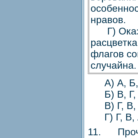
особеннос
нравов.
Г) Оказ
расцветк
флагов со
случайна.
А) А, Б,
Б) В, Г, 
В) Г, В, 
Г) Г, В, 
11. Проч