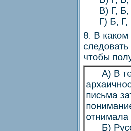
В) Г, Б, 
Г) Б, Г, 
8. В како
следоват
чтобы пол
А) В те
архаичнос
письма за
понимание
отнимала 
Б) Русск