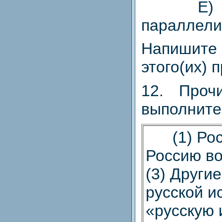
Е) синт
параллел
Напиши
этого(их) 
12. Проч
выполните 
(1) Росс
Россию вос
(3) Другие
русской и
«русскую 