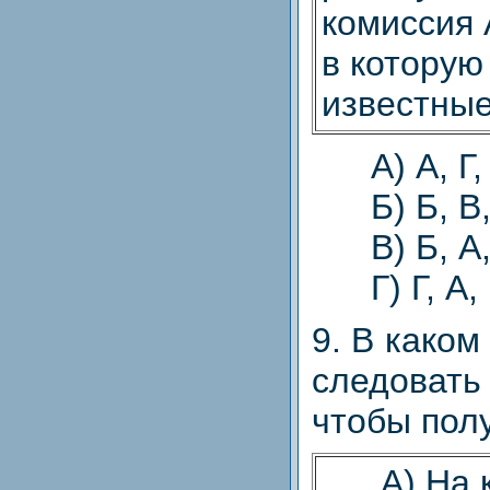
комиссия 
в которую
известные
А) А, Г, 
Б) Б, В, 
В) Б, А, 
Г) Г, А, 
9. В како
следоват
чтобы пол
А) На к