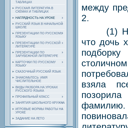
ТАБЛИЦАХ
между пре
РУССКАЯ ЛИТЕРАТУРА В
СХЕМАХ И ТАБЛИЦАХ
2.
НАГЛЯДНОСТЬ НА УРОКЕ
РУССКИЙ ЯЗЫК В НАЧАЛЬНОЙ
ШКОЛЕ
(1) Нев
ПРЕЗЕНТАЦИИ ПО РУССКОМУ
ЯЗЫКУ
что дочь 
ПРЕЗЕНТАЦИИ ПО РУССКОЙ
ЛИТЕРАТУРЕ
подбор
ПРЕЗЕНТАЦИИ ПО
ЗАРУБЕЖНОЙ ЛИТЕРАТУРЕ
столичном
КАРТОЧКИ ПО РУССКОМУ
ЯЗЫКУ
потребов
СКАЗОЧНЫЙ РУССКИЙ ЯЗЫК
ЗНАКОМЬТЕСЬ: ИМЯ
ЧИСЛИТЕЛЬНОЕ
взяла п
ВИДЫ РАЗБОРА НА УРОКАХ
РУССКОГО ЯЗЫКА
позори
ПРОФИЛЬНЫЙ КЛАСС
фамили
ЗАНЯТИЯ ШКОЛЬНОГО КРУЖКА
ИГРОВЫЕ ФОРМЫ РАБОТЫ НА
УРОКЕ
повиновал
ЗАДАНИЕ НА ЛЕТО
литерату