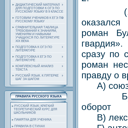
ДИДАКТИЧЕСКИЙ МАТЕРИАЛ
ДЛЯ ПОДГОТОВКИ К ОГЭ ПО
(1) Т
РУССКОМУ ЯЗЫКУ В 9 КЛАССЕ
ГОТОВИМ УЧЕНИКОВ К ЕГЭ ПО
оказался
РУССКОМУ ЯЗЫКУ
СРАВНИТЕЛЬНАЯ ТАБЛИЦА
роман Бу
ТРЕБОВАНИЙ К ЗНАНИЯМ,
УМЕНИЯМ И НАВЫКАМ
УЧАЩИХСЯ ПО ЛИТЕРАТУРЕ
гвардия».
ХIХ ВЕКА
ПОДГОТОВКА К ОГЭ ПО
ЛИТЕРАТУРЕ
сразу по 
ПОДГОТОВКА К ЕГЭ ПО
ЛИТЕРАТУРЕ
роман нес
КОМПЛЕКСНЫЙ АНАЛИЗ
ТЕКСТА
правду о 
РУССКИЙ ЯЗЫК. К ПЯТЕРКЕ
ШАГ ЗА ШАГОМ
А) сою
Б) оп
ПРАВИЛА РУССКОГО ЯЗЫКА
оборот
РУССКИЙ ЯЗЫК: КРАТКИЙ
ТЕОРЕТИЧЕСКИЙ КУРС ДЛЯ
ШКОЛЬНИКОВ
В) лекси
ПАМЯТКА ДЛЯ УЧЕНИКА
Г) анто
ПРАВИЛА В СТИХАХ