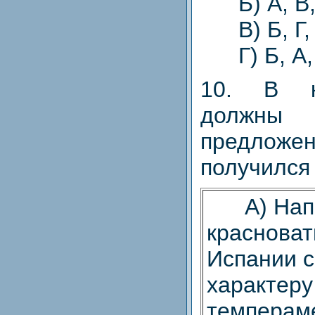
Б) А, В, 
В) Б, Г, 
Г) Б, А, 
10. В к
должны
предлож
получился
А) Напр
красноват
Испании с
характеру
темперам