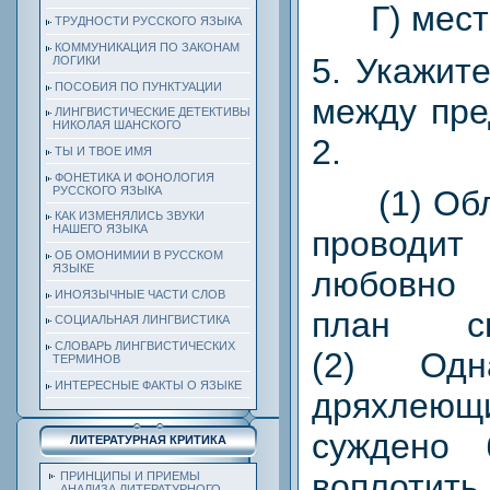
Г) мест
ТРУДНОСТИ РУССКОГО ЯЗЫКА
КОММУНИКАЦИЯ ПО ЗАКОНАМ
5. Укажит
ЛОГИКИ
ПОСОБИЯ ПО ПУНКТУАЦИИ
между пре
ЛИНГВИСТИЧЕСКИЕ ДЕТЕКТИВЫ
НИКОЛАЯ ШАНСКОГО
2.
ТЫ И ТВОЕ ИМЯ
ФОНЕТИКА И ФОНОЛОГИЯ
РУССКОГО ЯЗЫКА
(1) Обло
КАК ИЗМЕНЯЛИСЬ ЗВУКИ
НАШЕГО ЯЗЫКА
проводи
ОБ ОМОНИМИИ В РУССКОМ
ЯЗЫКЕ
любовно
ИНОЯЗЫЧНЫЕ ЧАСТИ СЛОВ
план св
СОЦИАЛЬНАЯ ЛИНГВИСТИКА
СЛОВАРЬ ЛИНГВИСТИЧЕСКИХ
(2) Одн
ТЕРМИНОВ
ИНТЕРЕСНЫЕ ФАКТЫ О ЯЗЫКЕ
дряхлею
суждено 
ЛИТЕРАТУРНАЯ КРИТИКА
воплотить
ПРИНЦИПЫ И ПРИЕМЫ
АНАЛИЗА ЛИТЕРАТУРНОГО