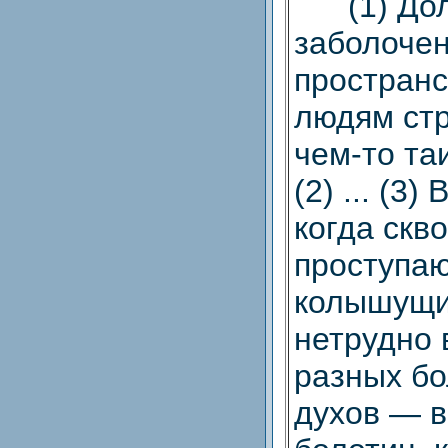
(1) Долг
заболоче
простран
людям стр
чем-то та
(2) ... (3)
когда скв
проступаю
колышущи
нетрудно 
разных б
духов — в