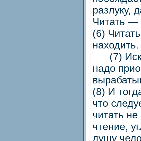
разлуку, д
Читать — 
(6) Читат
находить.
(7) Иску
надо прио
вырабатыв
(8) И тог
что следу
читать не 
чтение, у
душу чело