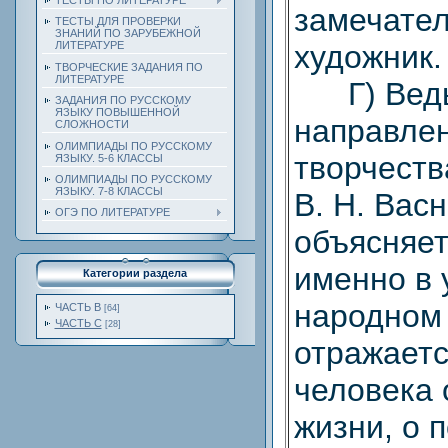
ТЕСТЫ ПО ЛИТЕРАТУРЕ
замечател
ТЕСТЫ ДЛЯ ПРОВЕРКИ
ЗНАНИЙ ПО ЗАРУБЕЖНОЙ
художник.
ЛИТЕРАТУРЕ
ТВОРЧЕСКИЕ ЗАДАНИЯ ПО
ЛИТЕРАТУРЕ
Г) Ведь
ЗАДАНИЯ ПО РУССКОМУ
ЯЗЫКУ ПОВЫШЕННОЙ
направле
СЛОЖНОСТИ
ОЛИМПИАДЫ ПО РУССКОМУ
творчеств
ЯЗЫКУ. 5-6 КЛАССЫ
ОЛИМПИАДЫ ПО РУССКОМУ
ЯЗЫКУ. 7-8 КЛАССЫ
В. Н. Вас
ОГЭ ПО ЛИТЕРАТУРЕ
объясняет
именно в 
Категории раздела
народном 
ЧАСТЬ В
[64]
ЧАСТЬ С
[28]
отражаетс
человека 
жизни, о 