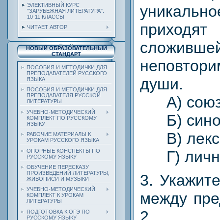
ЭЛЕКТИВНЫЙ КУРС
уникаль
"ЗАРУБЕЖНАЯ ЛИТЕРАТУРА".
10-11 КЛАССЫ
приходя
ЧИТАЕТ АВТОР
сложивше
НОВЫЙ ОБРАЗОВАТЕЛЬНЫЙ
СТАНДАРТ
неповто
ПОСОБИЯ И МЕТОДИЧКИ ДЛЯ
ПРЕПОДАВАТЕЛЕЙ РУССКОГО
души.
ЯЗЫКА
ПОСОБИЯ И МЕТОДИЧКИ ДЛЯ
ПРЕПОДАВАТЕЛЯ РУССКОЙ
А) сою
ЛИТЕРАТУРЫ
УЧЕБНО-МЕТОДИЧЕСКИЙ
Б) сино
КОМПЛЕКТ ПО РУССКОМУ
ЯЗЫКУ
В) лекси
РАБОЧИЕ МАТЕРИАЛЫ К
УРОКАМ РУССКОГО ЯЗЫКА
ОПОРНЫЕ КОНСПЕКТЫ ПО
Г) лично
РУССКОМУ ЯЗЫКУ
ОБУЧЕНИЕ ПЕРЕСКАЗУ
ПРОИЗВЕДЕНИЙ ЛИТЕРАТУРЫ,
3. Укажит
ЖИВОПИСИ И МУЗЫКИ
УЧЕБНО-МЕТОДИЧЕСКИЙ
между пре
КОМПЛЕКТ К УРОКАМ
ЛИТЕРАТУРЫ
2.
ПОДГОТОВКА К ОГЭ ПО
РУССКОМУ ЯЗЫКУ