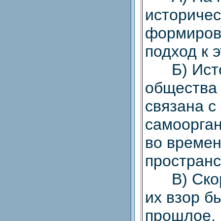
историчес
формиров
подход к 
Б) Истор
общества
связана с
самоорга
во времен
пространс
В) Скоре
их взор б
прошлое, 