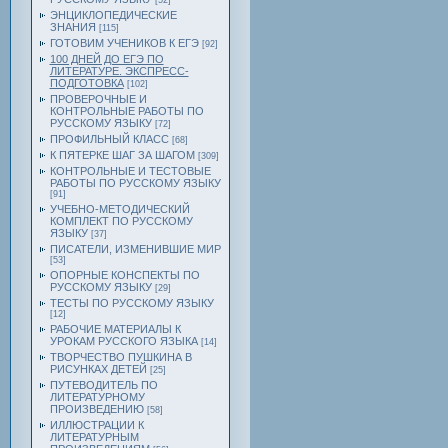
[52]
ЭНЦИКЛОПЕДИЧЕСКИЕ
ЗНАНИЯ
[115]
ГОТОВИМ УЧЕНИКОВ К ЕГЭ
[92]
100 ДНЕЙ ДО ЕГЭ ПО
ЛИТЕРАТУРЕ. ЭКСПРЕСС-
ПОДГОТОВКА
[102]
ПРОВЕРОЧНЫЕ И
КОНТРОЛЬНЫЕ РАБОТЫ ПО
РУССКОМУ ЯЗЫКУ
[72]
ПРОФИЛЬНЫЙ КЛАСС
[68]
К ПЯТЕРКЕ ШАГ ЗА ШАГОМ
[309]
КОНТРОЛЬНЫЕ И ТЕСТОВЫЕ
РАБОТЫ ПО РУССКОМУ ЯЗЫКУ
[91]
УЧЕБНО-МЕТОДИЧЕСКИЙ
КОМПЛЕКТ ПО РУССКОМУ
ЯЗЫКУ
[37]
ПИСАТЕЛИ, ИЗМЕНИВШИЕ МИР
[53]
ОПОРНЫЕ КОНСПЕКТЫ ПО
РУССКОМУ ЯЗЫКУ
[29]
ТЕСТЫ ПО РУССКОМУ ЯЗЫКУ
[12]
РАБОЧИЕ МАТЕРИАЛЫ К
УРОКАМ РУССКОГО ЯЗЫКА
[14]
ТВОРЧЕСТВО ПУШКИНА В
РИСУНКАХ ДЕТЕЙ
[25]
ПУТЕВОДИТЕЛЬ ПО
ЛИТЕРАТУРНОМУ
ПРОИЗВЕДЕНИЮ
[58]
ИЛЛЮСТРАЦИИ К
ЛИТЕРАТУРНЫМ