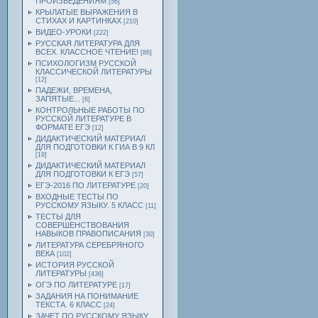
ПРОИЗВЕДЕНИЯМ
[56]
КРЫЛАТЫЕ ВЫРАЖЕНИЯ В
СТИХАХ И КАРТИНКАХ
[210]
ВИДЕО-УРОКИ
[222]
РУССКАЯ ЛИТЕРАТУРА ДЛЯ
ВСЕХ. КЛАССНОЕ ЧТЕНИЕ!
[86]
ПСИХОЛОГИЗМ РУССКОЙ
КЛАССИЧЕСКОЙ ЛИТЕРАТУРЫ
[12]
ПАДЕЖИ, ВРЕМЕНА,
ЗАПЯТЫЕ...
[6]
КОНТРОЛЬНЫЕ РАБОТЫ ПО
РУССКОЙ ЛИТЕРАТУРЕ В
ФОРМАТЕ ЕГЭ
[12]
ДИДАКТИЧЕСКИЙ МАТЕРИАЛ
ДЛЯ ПОДГОТОВКИ К ГИА В 9 КЛ
[19]
ДИДАКТИЧЕСКИЙ МАТЕРИАЛ
ДЛЯ ПОДГОТОВКИ К ЕГЭ
[57]
ЕГЭ-2016 ПО ЛИТЕРАТУРЕ
[20]
ВХОДНЫЕ ТЕСТЫ ПО
РУССКОМУ ЯЗЫКУ. 5 КЛАСС
[11]
ТЕСТЫ ДЛЯ
СОВЕРШЕНСТВОВАНИЯ
НАВЫКОВ ПРАВОПИСАНИЯ
[30]
ЛИТЕРАТУРА СЕРЕБРЯНОГО
ВЕКА
[102]
ИСТОРИЯ РУССКОЙ
ЛИТЕРАТУРЫ
[436]
ОГЭ ПО ЛИТЕРАТУРЕ
[17]
ЗАДАНИЯ НА ПОНИМАНИЕ
ТЕКСТА. 6 КЛАСС
[24]
ЗАЧЕТ ПО РУССКОМУ ЯЗЫКУ