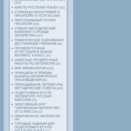
[207]
КИМ ПО РУССКОМУ ЯЗЫКУ
[161]
СТРАНИЦЫ МОНОГРАФИЙ О
ПИСАТЕЛЯХ И ПОЭТАХ
[1699]
ПЕРСОНАЛЬНЫЙ УГОЛОК
ПИСАТЕЛЯ
[523]
УЧЕБНО-МЕТОДИЧЕСКИЙ
КОМПЛЕКТ К УРОКАМ
ЛИТЕРАТУРЫ
[157]
ТЕМАТИЧЕСКОЕ ОЦЕНИВАНИЕ
ДОСТИЖЕНИЙ УЧЕНИКОВ
[46]
ПРОМЕЖУТОЧНАЯ
АТТЕСТАЦИЯ В НОВОМ
ФОРМАТЕ. 6 КЛАСС
[41]
ЗАЧЕТНЫЕ ПРОВЕРОЧНЫЕ
РАБОТЫ ПО ЛИТЕРАТУРЕ
[10]
МИР ФРАЗЕОЛОГИИ
[423]
ПРИНЦИПЫ И ПРИЕМЫ
АНАЛИЗА ЛИТЕРАТУРНОГО
ПРОИЗВЕДЕНИЯ
[60]
ПРЕПОДАВАНИЕ ЛИТЕРАТУРЫ.
МЕТОДИЧЕСКИЕ СОВЕТЫ
[462]
ПОДГОТОВКА К ЕГЭ ПО
ЛИТЕРАТУРЕ. РУССКАЯ
КЛАССИКА
[21]
ЭЛЕКТИВНЫЙ КУРС
"ЗАРУБЕЖНАЯ ЛИТЕРАТУРА".
10-11 КЛАССЫ
[12]
ПРАКТИКУМ ПО ЛИТЕРАТУРЕ
[60]
ТИПОВЫЕ ЗАДАНИЯ ДЛЯ
ПОДГОТОВКИ К ЕГЭ ПО
РУССКОМУ ЯЗЫКУ