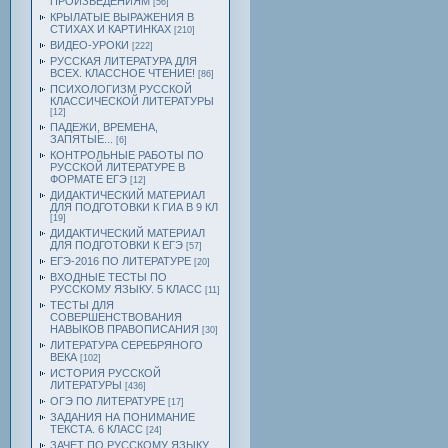
ПРОИЗВЕДЕНИЯМ
[56]
КРЫЛАТЫЕ ВЫРАЖЕНИЯ В
СТИХАХ И КАРТИНКАХ
[210]
ВИДЕО-УРОКИ
[222]
РУССКАЯ ЛИТЕРАТУРА ДЛЯ
ВСЕХ. КЛАССНОЕ ЧТЕНИЕ!
[86]
ПСИХОЛОГИЗМ РУССКОЙ
КЛАССИЧЕСКОЙ ЛИТЕРАТУРЫ
[12]
ПАДЕЖИ, ВРЕМЕНА,
ЗАПЯТЫЕ...
[6]
КОНТРОЛЬНЫЕ РАБОТЫ ПО
РУССКОЙ ЛИТЕРАТУРЕ В
ФОРМАТЕ ЕГЭ
[12]
ДИДАКТИЧЕСКИЙ МАТЕРИАЛ
ДЛЯ ПОДГОТОВКИ К ГИА В 9 КЛ
[19]
ДИДАКТИЧЕСКИЙ МАТЕРИАЛ
ДЛЯ ПОДГОТОВКИ К ЕГЭ
[57]
ЕГЭ-2016 ПО ЛИТЕРАТУРЕ
[20]
ВХОДНЫЕ ТЕСТЫ ПО
РУССКОМУ ЯЗЫКУ. 5 КЛАСС
[11]
ТЕСТЫ ДЛЯ
СОВЕРШЕНСТВОВАНИЯ
НАВЫКОВ ПРАВОПИСАНИЯ
[30]
ЛИТЕРАТУРА СЕРЕБРЯНОГО
ВЕКА
[102]
ИСТОРИЯ РУССКОЙ
ЛИТЕРАТУРЫ
[436]
ОГЭ ПО ЛИТЕРАТУРЕ
[17]
ЗАДАНИЯ НА ПОНИМАНИЕ
ТЕКСТА. 6 КЛАСС
[24]
ЗАЧЕТ ПО РУССКОМУ ЯЗЫКУ