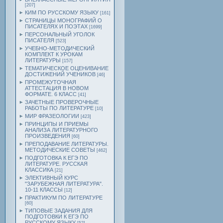
[207]
КИМ ПО РУССКОМУ ЯЗЫКУ
[161]
СТРАНИЦЫ МОНОГРАФИЙ О
ПИСАТЕЛЯХ И ПОЭТАХ
[1699]
ПЕРСОНАЛЬНЫЙ УГОЛОК
ПИСАТЕЛЯ
[523]
УЧЕБНО-МЕТОДИЧЕСКИЙ
КОМПЛЕКТ К УРОКАМ
ЛИТЕРАТУРЫ
[157]
ТЕМАТИЧЕСКОЕ ОЦЕНИВАНИЕ
ДОСТИЖЕНИЙ УЧЕНИКОВ
[46]
ПРОМЕЖУТОЧНАЯ
АТТЕСТАЦИЯ В НОВОМ
ФОРМАТЕ. 6 КЛАСС
[41]
ЗАЧЕТНЫЕ ПРОВЕРОЧНЫЕ
РАБОТЫ ПО ЛИТЕРАТУРЕ
[10]
МИР ФРАЗЕОЛОГИИ
[423]
ПРИНЦИПЫ И ПРИЕМЫ
АНАЛИЗА ЛИТЕРАТУРНОГО
ПРОИЗВЕДЕНИЯ
[60]
ПРЕПОДАВАНИЕ ЛИТЕРАТУРЫ.
МЕТОДИЧЕСКИЕ СОВЕТЫ
[462]
ПОДГОТОВКА К ЕГЭ ПО
ЛИТЕРАТУРЕ. РУССКАЯ
КЛАССИКА
[21]
ЭЛЕКТИВНЫЙ КУРС
"ЗАРУБЕЖНАЯ ЛИТЕРАТУРА".
10-11 КЛАССЫ
[12]
ПРАКТИКУМ ПО ЛИТЕРАТУРЕ
[60]
ТИПОВЫЕ ЗАДАНИЯ ДЛЯ
ПОДГОТОВКИ К ЕГЭ ПО
РУССКОМУ ЯЗЫКУ