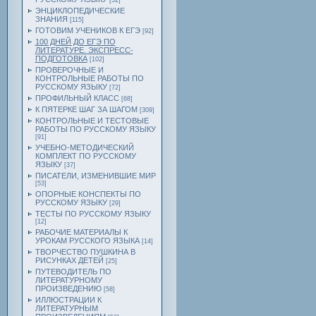
[52]
ЭНЦИКЛОПЕДИЧЕСКИЕ
ЗНАНИЯ
[115]
ГОТОВИМ УЧЕНИКОВ К ЕГЭ
[92]
100 ДНЕЙ ДО ЕГЭ ПО
ЛИТЕРАТУРЕ. ЭКСПРЕСС-
ПОДГОТОВКА
[102]
ПРОВЕРОЧНЫЕ И
КОНТРОЛЬНЫЕ РАБОТЫ ПО
РУССКОМУ ЯЗЫКУ
[72]
ПРОФИЛЬНЫЙ КЛАСС
[68]
К ПЯТЕРКЕ ШАГ ЗА ШАГОМ
[309]
КОНТРОЛЬНЫЕ И ТЕСТОВЫЕ
РАБОТЫ ПО РУССКОМУ ЯЗЫКУ
[91]
УЧЕБНО-МЕТОДИЧЕСКИЙ
КОМПЛЕКТ ПО РУССКОМУ
ЯЗЫКУ
[37]
ПИСАТЕЛИ, ИЗМЕНИВШИЕ МИР
[53]
ОПОРНЫЕ КОНСПЕКТЫ ПО
РУССКОМУ ЯЗЫКУ
[29]
ТЕСТЫ ПО РУССКОМУ ЯЗЫКУ
[12]
РАБОЧИЕ МАТЕРИАЛЫ К
УРОКАМ РУССКОГО ЯЗЫКА
[14]
ТВОРЧЕСТВО ПУШКИНА В
РИСУНКАХ ДЕТЕЙ
[25]
ПУТЕВОДИТЕЛЬ ПО
ЛИТЕРАТУРНОМУ
ПРОИЗВЕДЕНИЮ
[58]
ИЛЛЮСТРАЦИИ К
ЛИТЕРАТУРНЫМ