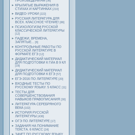
ПРОИЗВЕДЕНИЯМ
[56]
КРЫЛАТЫЕ ВЫРАЖЕНИЯ В
СТИХАХ И КАРТИНКАХ
[210]
ВИДЕО-УРОКИ
[222]
РУССКАЯ ЛИТЕРАТУРА ДЛЯ
ВСЕХ. КЛАССНОЕ ЧТЕНИЕ!
[86]
ПСИХОЛОГИЗМ РУССКОЙ
КЛАССИЧЕСКОЙ ЛИТЕРАТУРЫ
[12]
ПАДЕЖИ, ВРЕМЕНА,
ЗАПЯТЫЕ...
[6]
КОНТРОЛЬНЫЕ РАБОТЫ ПО
РУССКОЙ ЛИТЕРАТУРЕ В
ФОРМАТЕ ЕГЭ
[12]
ДИДАКТИЧЕСКИЙ МАТЕРИАЛ
ДЛЯ ПОДГОТОВКИ К ГИА В 9 КЛ
[19]
ДИДАКТИЧЕСКИЙ МАТЕРИАЛ
ДЛЯ ПОДГОТОВКИ К ЕГЭ
[57]
ЕГЭ-2016 ПО ЛИТЕРАТУРЕ
[20]
ВХОДНЫЕ ТЕСТЫ ПО
РУССКОМУ ЯЗЫКУ. 5 КЛАСС
[11]
ТЕСТЫ ДЛЯ
СОВЕРШЕНСТВОВАНИЯ
НАВЫКОВ ПРАВОПИСАНИЯ
[30]
ЛИТЕРАТУРА СЕРЕБРЯНОГО
ВЕКА
[102]
ИСТОРИЯ РУССКОЙ
ЛИТЕРАТУРЫ
[436]
ОГЭ ПО ЛИТЕРАТУРЕ
[17]
ЗАДАНИЯ НА ПОНИМАНИЕ
ТЕКСТА. 6 КЛАСС
[24]
ЗАЧЕТ ПО РУССКОМУ ЯЗЫКУ