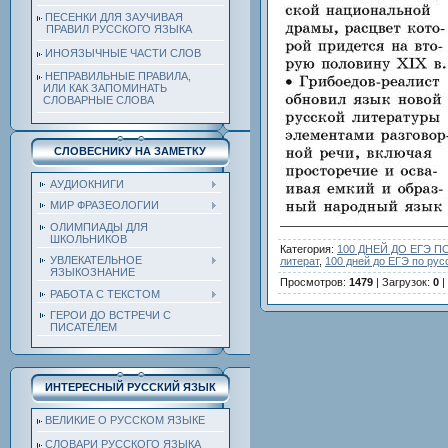
ПЕСЕНКИ ДЛЯ ЗАУЧИВАЯ
ПРАВИЛ РУССКОГО ЯЗЫКА
ИНОЯЗЫЧНЫЕ ЧАСТИ СЛОВ
НЕПРАВИЛЬНЫЕ ПРАВИЛА,
ИЛИ КАК ЗАПОМИНАТЬ
СЛОВАРНЫЕ СЛОВА
СЛОВЕСНИКУ НА ЗАМЕТКУ
АУДИОКНИГИ
МИР ФРАЗЕОЛОГИИ
ОЛИМПИАДЫ ДЛЯ
ШКОЛЬНИКОВ
Категория
:
100 ДНЕЙ ДО ЕГЭ 
УВЛЕКАТЕЛЬНОЕ
литерат
,
100 дней до ЕГЭ по рус
ЯЗЫКОЗНАНИЕ
Просмотров
:
1479
|
Загрузок
:
0
|
РАБОТА С ТЕКСТОМ
ГЕРОИ ДО ВСТРЕЧИ С
ПИСАТЕЛЕМ
ИНТЕРЕСНЫЙ РУССКИЙ ЯЗЫК
ВЕЛИКИЕ О РУССКОМ ЯЗЫКЕ
СЛОВАРИ РУССКОГО ЯЗЫКА