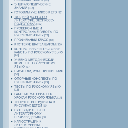
[52]
ЭНЦИКЛОПЕДИЧЕСКИЕ
ЗНАНИЯ
[115]
ГОТОВИМ УЧЕНИКОВ К ЕГЭ
[92]
100 ДНЕЙ ДО ЕГЭ ПО
ЛИТЕРАТУРЕ. ЭКСПРЕСС-
ПОДГОТОВКА
[102]
ПРОВЕРОЧНЫЕ И
КОНТРОЛЬНЫЕ РАБОТЫ ПО
РУССКОМУ ЯЗЫКУ
[72]
ПРОФИЛЬНЫЙ КЛАСС
[68]
К ПЯТЕРКЕ ШАГ ЗА ШАГОМ
[309]
КОНТРОЛЬНЫЕ И ТЕСТОВЫЕ
РАБОТЫ ПО РУССКОМУ ЯЗЫКУ
[91]
УЧЕБНО-МЕТОДИЧЕСКИЙ
КОМПЛЕКТ ПО РУССКОМУ
ЯЗЫКУ
[37]
ПИСАТЕЛИ, ИЗМЕНИВШИЕ МИР
[53]
ОПОРНЫЕ КОНСПЕКТЫ ПО
РУССКОМУ ЯЗЫКУ
[29]
ТЕСТЫ ПО РУССКОМУ ЯЗЫКУ
[12]
РАБОЧИЕ МАТЕРИАЛЫ К
УРОКАМ РУССКОГО ЯЗЫКА
[14]
ТВОРЧЕСТВО ПУШКИНА В
РИСУНКАХ ДЕТЕЙ
[25]
ПУТЕВОДИТЕЛЬ ПО
ЛИТЕРАТУРНОМУ
ПРОИЗВЕДЕНИЮ
[58]
ИЛЛЮСТРАЦИИ К
ЛИТЕРАТУРНЫМ