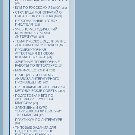
[207]
КИМ ПО РУССКОМУ ЯЗЫКУ
[161]
СТРАНИЦЫ МОНОГРАФИЙ О
ПИСАТЕЛЯХ И ПОЭТАХ
[1699]
ПЕРСОНАЛЬНЫЙ УГОЛОК
ПИСАТЕЛЯ
[523]
УЧЕБНО-МЕТОДИЧЕСКИЙ
КОМПЛЕКТ К УРОКАМ
ЛИТЕРАТУРЫ
[157]
ТЕМАТИЧЕСКОЕ ОЦЕНИВАНИЕ
ДОСТИЖЕНИЙ УЧЕНИКОВ
[46]
ПРОМЕЖУТОЧНАЯ
АТТЕСТАЦИЯ В НОВОМ
ФОРМАТЕ. 6 КЛАСС
[41]
ЗАЧЕТНЫЕ ПРОВЕРОЧНЫЕ
РАБОТЫ ПО ЛИТЕРАТУРЕ
[10]
МИР ФРАЗЕОЛОГИИ
[423]
ПРИНЦИПЫ И ПРИЕМЫ
АНАЛИЗА ЛИТЕРАТУРНОГО
ПРОИЗВЕДЕНИЯ
[60]
ПРЕПОДАВАНИЕ ЛИТЕРАТУРЫ.
МЕТОДИЧЕСКИЕ СОВЕТЫ
[462]
ПОДГОТОВКА К ЕГЭ ПО
ЛИТЕРАТУРЕ. РУССКАЯ
КЛАССИКА
[21]
ЭЛЕКТИВНЫЙ КУРС
"ЗАРУБЕЖНАЯ ЛИТЕРАТУРА".
10-11 КЛАССЫ
[12]
ПРАКТИКУМ ПО ЛИТЕРАТУРЕ
[60]
ТИПОВЫЕ ЗАДАНИЯ ДЛЯ
ПОДГОТОВКИ К ЕГЭ ПО
РУССКОМУ ЯЗЫКУ