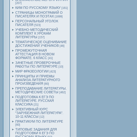
[207]
КИМ ПО РУССКОМУ ЯЗЫКУ
[161]
СТРАНИЦЫ МОНОГРАФИЙ О
ПИСАТЕЛЯХ И ПОЭТАХ
[1699]
ПЕРСОНАЛЬНЫЙ УГОЛОК
ПИСАТЕЛЯ
[523]
УЧЕБНО-МЕТОДИЧЕСКИЙ
КОМПЛЕКТ К УРОКАМ
ЛИТЕРАТУРЫ
[157]
ТЕМАТИЧЕСКОЕ ОЦЕНИВАНИЕ
ДОСТИЖЕНИЙ УЧЕНИКОВ
[46]
ПРОМЕЖУТОЧНАЯ
АТТЕСТАЦИЯ В НОВОМ
ФОРМАТЕ. 6 КЛАСС
[41]
ЗАЧЕТНЫЕ ПРОВЕРОЧНЫЕ
РАБОТЫ ПО ЛИТЕРАТУРЕ
[10]
МИР ФРАЗЕОЛОГИИ
[423]
ПРИНЦИПЫ И ПРИЕМЫ
АНАЛИЗА ЛИТЕРАТУРНОГО
ПРОИЗВЕДЕНИЯ
[60]
ПРЕПОДАВАНИЕ ЛИТЕРАТУРЫ.
МЕТОДИЧЕСКИЕ СОВЕТЫ
[462]
ПОДГОТОВКА К ЕГЭ ПО
ЛИТЕРАТУРЕ. РУССКАЯ
КЛАССИКА
[21]
ЭЛЕКТИВНЫЙ КУРС
"ЗАРУБЕЖНАЯ ЛИТЕРАТУРА".
10-11 КЛАССЫ
[12]
ПРАКТИКУМ ПО ЛИТЕРАТУРЕ
[60]
ТИПОВЫЕ ЗАДАНИЯ ДЛЯ
ПОДГОТОВКИ К ЕГЭ ПО
РУССКОМУ ЯЗЫКУ