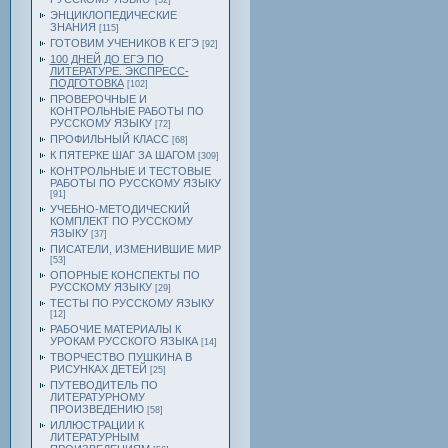
[52]
ЭНЦИКЛОПЕДИЧЕСКИЕ
ЗНАНИЯ
[115]
ГОТОВИМ УЧЕНИКОВ К ЕГЭ
[92]
100 ДНЕЙ ДО ЕГЭ ПО
ЛИТЕРАТУРЕ. ЭКСПРЕСС-
ПОДГОТОВКА
[102]
ПРОВЕРОЧНЫЕ И
КОНТРОЛЬНЫЕ РАБОТЫ ПО
РУССКОМУ ЯЗЫКУ
[72]
ПРОФИЛЬНЫЙ КЛАСС
[68]
К ПЯТЕРКЕ ШАГ ЗА ШАГОМ
[309]
КОНТРОЛЬНЫЕ И ТЕСТОВЫЕ
РАБОТЫ ПО РУССКОМУ ЯЗЫКУ
[91]
УЧЕБНО-МЕТОДИЧЕСКИЙ
КОМПЛЕКТ ПО РУССКОМУ
ЯЗЫКУ
[37]
ПИСАТЕЛИ, ИЗМЕНИВШИЕ МИР
[53]
ОПОРНЫЕ КОНСПЕКТЫ ПО
РУССКОМУ ЯЗЫКУ
[29]
ТЕСТЫ ПО РУССКОМУ ЯЗЫКУ
[12]
РАБОЧИЕ МАТЕРИАЛЫ К
УРОКАМ РУССКОГО ЯЗЫКА
[14]
ТВОРЧЕСТВО ПУШКИНА В
РИСУНКАХ ДЕТЕЙ
[25]
ПУТЕВОДИТЕЛЬ ПО
ЛИТЕРАТУРНОМУ
ПРОИЗВЕДЕНИЮ
[58]
ИЛЛЮСТРАЦИИ К
ЛИТЕРАТУРНЫМ