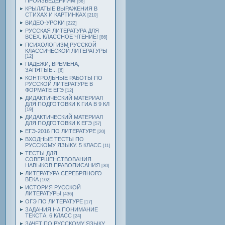
ПРОИЗВЕДЕНИЯМ
[56]
КРЫЛАТЫЕ ВЫРАЖЕНИЯ В
СТИХАХ И КАРТИНКАХ
[210]
ВИДЕО-УРОКИ
[222]
РУССКАЯ ЛИТЕРАТУРА ДЛЯ
ВСЕХ. КЛАССНОЕ ЧТЕНИЕ!
[86]
ПСИХОЛОГИЗМ РУССКОЙ
КЛАССИЧЕСКОЙ ЛИТЕРАТУРЫ
[12]
ПАДЕЖИ, ВРЕМЕНА,
ЗАПЯТЫЕ...
[6]
КОНТРОЛЬНЫЕ РАБОТЫ ПО
РУССКОЙ ЛИТЕРАТУРЕ В
ФОРМАТЕ ЕГЭ
[12]
ДИДАКТИЧЕСКИЙ МАТЕРИАЛ
ДЛЯ ПОДГОТОВКИ К ГИА В 9 КЛ
[19]
ДИДАКТИЧЕСКИЙ МАТЕРИАЛ
ДЛЯ ПОДГОТОВКИ К ЕГЭ
[57]
ЕГЭ-2016 ПО ЛИТЕРАТУРЕ
[20]
ВХОДНЫЕ ТЕСТЫ ПО
РУССКОМУ ЯЗЫКУ. 5 КЛАСС
[11]
ТЕСТЫ ДЛЯ
СОВЕРШЕНСТВОВАНИЯ
НАВЫКОВ ПРАВОПИСАНИЯ
[30]
ЛИТЕРАТУРА СЕРЕБРЯНОГО
ВЕКА
[102]
ИСТОРИЯ РУССКОЙ
ЛИТЕРАТУРЫ
[436]
ОГЭ ПО ЛИТЕРАТУРЕ
[17]
ЗАДАНИЯ НА ПОНИМАНИЕ
ТЕКСТА. 6 КЛАСС
[24]
ЗАЧЕТ ПО РУССКОМУ ЯЗЫКУ